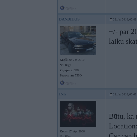
Offline
BANDITOS
22. Jan 2010, 00:49
+/- par 2
laiku ska
Kopš:
20. Jan 2010
No:
Rīga
Ziņojumi:
998
Braucu ar:
730D
Offline
INK
22. Jan 2010, 00:49
Būtu, ka 
Location:
Kopš:
17. Apr 2006
Car can b
No:
Rīga