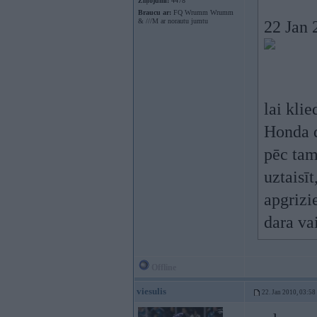
Ziņojumi:
4478
Braucu ar:
FQ Wrumm Wrumm
& ///M ar norautu jumtu
22 Jan 
lai kli
Honda d
pēc tam
uztaisīt
apgrizie
dara va
Offline
viesulis
22. Jan 2010, 03:58