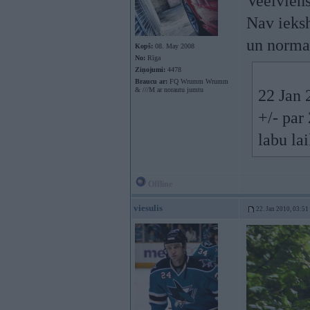
Veelvien
Nav ieks
un norma
Kopš:
08. May 2008
No:
Rīga
Ziņojumi:
4478
Braucu ar:
FQ Wrumm Wrumm
& ///M ar norautu jumtu
22 Jan 
+/- par
labu lai
Offline
viesulis
22. Jan 2010, 03:51