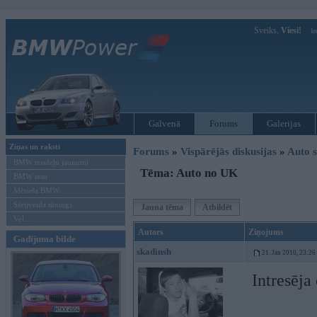
Sveiks,
Viesi!
Ie
Galvenā
Forums
Galerijas
Ziņas un raksti
Forums
»
Vispārējās diskusijas
»
Auto s
BMW modeļu jaunumi
Tēma: Auto no UK
BMW testi
Mēneša BMW
Sērijveida tūnings
Jauna tēma
Atbildēt
Vel...
Autors
Ziņojums
Gadījuma bilde
skadinsh
21. Jan 2010, 23:26
Intresēja