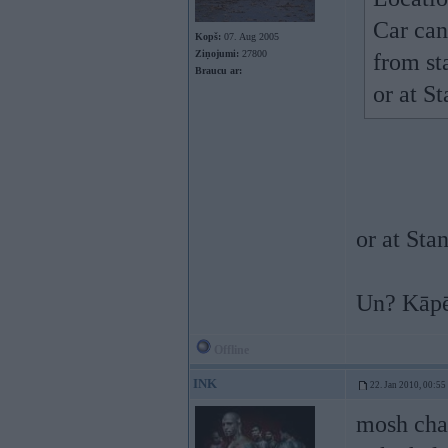
Car can
Kopš:
07. Aug 2005
Ziņojumi:
27800
from st
Braucu ar:
or at St
or at Sta
Un? Kāpē
Offline
INK
22. Jan 2010, 00:55
mosh chal