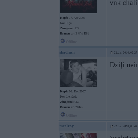
vnk chali
Kopš:
17. Apr 2006
No:
Rīga
Ziņojumi:
177
Braucu ar:
BMW E61
Offline
skadinsh
22. Jan 2010, 02:27
Dziļi nei
Kopš:
06. Dec 2007
No:
Lielvārde
Ziņojumi:
669
Braucu ar:
204zs
Offline
mcelroy
22. Jan 2010, 03:44