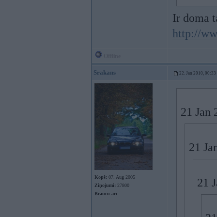
Ir doma t
http://w
Offline
Srakans
22. Jan 2010, 00:33
21 Jan 
21 Ja
Kopš:
07. Aug 2005
21 J
Ziņojumi:
27800
Braucu ar: