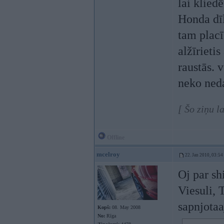
lai klied
Honda dīl
tam placī
alžīrieti
raustās. 
neko ned
[ Šo ziņu l
Offline
mcelroy
22. Jan 2010, 03:54
Oj par sh
Viesuli, 
sapnjotaa
Kopš:
08. May 2008
No:
Rīga