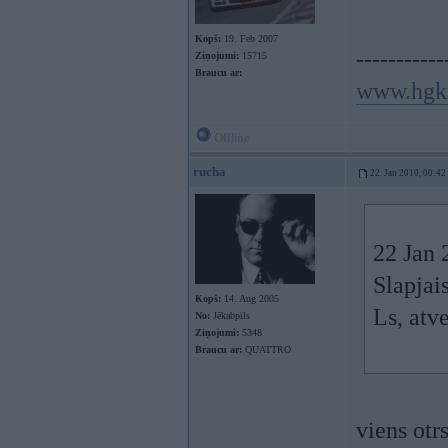
Kopš:
19. Feb 2007
-----------
Ziņojumi:
15715
Braucu ar:
www.hgk
Offline
rucha
22. Jan 2010, 00:42
22 Jan 
Slapjai
Kopš:
14. Aug 2005
Ls, atve
No:
Jēkabpils
Ziņojumi:
5348
Braucu ar:
QUATTRO
viens otr