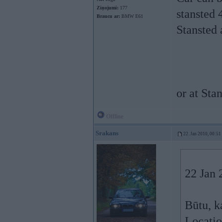
Ziņojumi:
177
stansted 
Braucu ar:
BMW E61
Stansted 
or at Sta
Offline
Srakans
22. Jan 2010, 00:51
22 Jan 
Būtu, k
Locatio