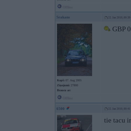
Offline
Srakans
22. Jan 2010, 00:39
GBP 0
Kopš:
07. Aug 2005
Ziņojumi:
27800
Braucu ar:
Offline
6500
22. Jan 2010, 00:41
tie tacu i