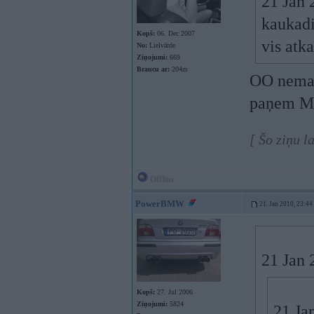
21 Jan 
kaukadi
Kopš:
06. Dec 2007
vis atk
No:
Lielvārde
Ziņojumi:
669
Braucu ar:
204zs
OO nemaz 
paņem M3 
[ Šo ziņu l
Offline
PowerBMW
21. Jan 2010, 23:44
21 Jan 
Kopš:
27. Jul 2006
Ziņojumi:
5824
21 Ja