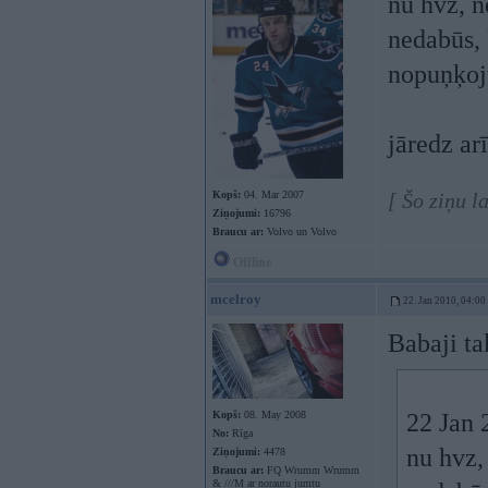
nu hvz, n
nedabūs, k
nopuņķoj
jāredz ar
Kopš:
04. Mar 2007
[ Šo ziņu l
Ziņojumi:
16796
Braucu ar:
Volvo un Volvo
Offline
mcelroy
22. Jan 2010, 04:00
Babaji ta
Kopš:
08. May 2008
22 Jan 
No:
Rīga
nu hvz,
Ziņojumi:
4478
Braucu ar:
FQ Wrumm Wrumm
& ///M ar norautu jumtu