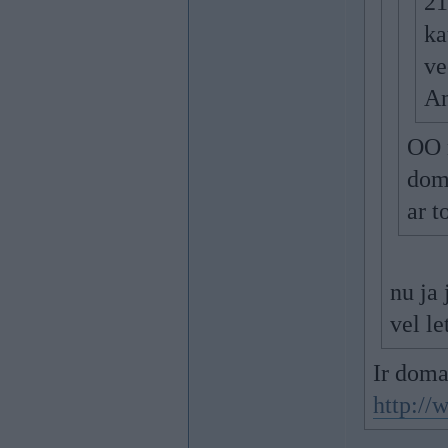
21
ka
v
An
OO n
dom
ar 
nu ja
vel l
Ir doma
http://