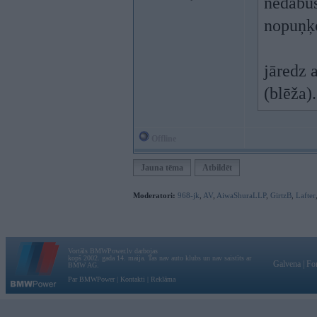
nedabūs,
nopuņķ
jāredz 
(blēža).
Offline
Jauna tēma
Atbildēt
Moderatori:
968-jk
,
AV
,
AiwaShuraLLP
,
GirtzB
,
Lafter
Vortāls BMWPower.lv darbojas
kopš 2002. gada 14. maija. Tas nav auto klubs un nav saistīts ar
Galvena
|
Fo
BMW AG.
Par BMWPower
|
Kontakti
|
Reklāma