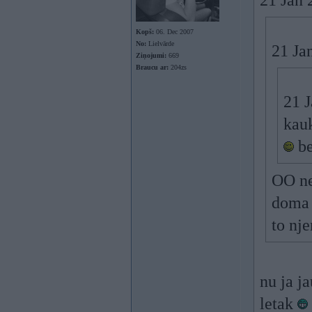
21 Jan 
Kopš:
06. Dec 2007
No:
Lielvārde
21 Ja
Ziņojumi:
669
Braucu ar:
204zs
21 
kauk
be
OO nem
doma 
to nj
nu ja j
letak