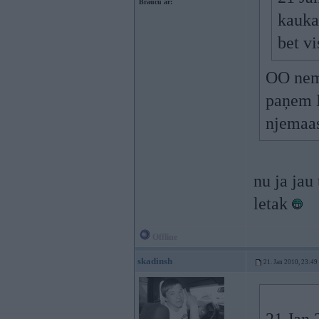
Braucu ar:
kauka
bet vi
OO nema
paņem M
njemaa
nu ja jau
letak
Offline
skadinsh
21. Jan 2010, 23:49