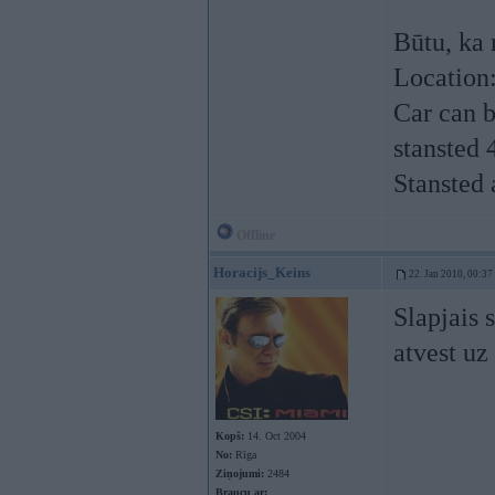
Būtu, ka 
Location:
Car can b
stansted 
Stansted 
Offline
Horacijs_Keins
22. Jan 2010, 00:37
Slapjais 
atvest uz
Kopš:
14. Oct 2004
No:
Rīga
Ziņojumi:
2484
Braucu ar: