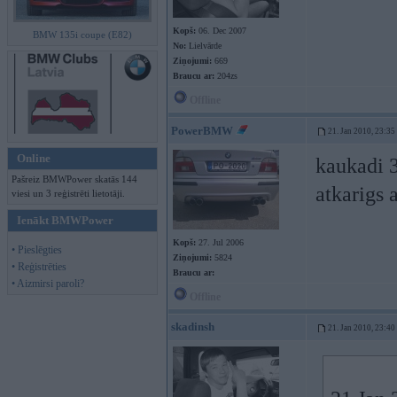
Kopš:
06. Dec 2007
BMW 135i coupe (E82)
No:
Lielvārde
Ziņojumi:
669
Braucu ar:
204zs
Offline
PowerBMW
21. Jan 2010, 23:35
Online
kaukadi 3
Pašreiz BMWPower skatās 144
atkarigs 
viesi un 3 reģistrēti lietotāji.
Ienākt BMWPower
Kopš:
27. Jul 2006
• Pieslēgties
Ziņojumi:
5824
• Reģistrēties
Braucu ar:
• Aizmirsi paroli?
Offline
skadinsh
21. Jan 2010, 23:40