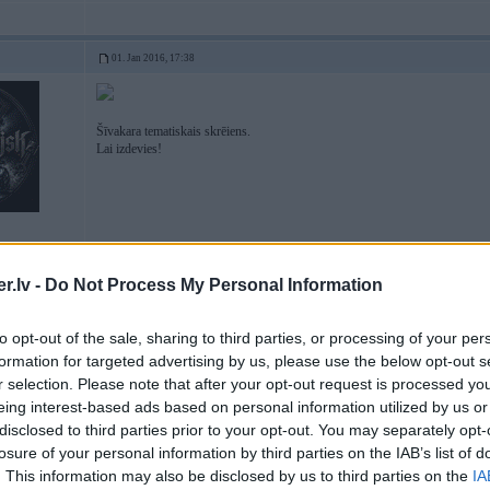
01. Jan 2016, 17:38
Šīvakara tematiskais skrēiens.
Lai izdevies!
.lv -
Do Not Process My Personal Information
dzi
to opt-out of the sale, sharing to third parties, or processing of your per
01. Jan 2016, 18:15
formation for targeted advertising by us, please use the below opt-out s
r selection. Please note that after your opt-out request is processed y
31.12.2015 plkst 00.05 pa logu redzēju kkādu sportistu skrienot
nebija 
eing interest-based ads based on personal information utilized by us or
disclosed to third parties prior to your opt-out. You may separately opt-
losure of your personal information by third parties on the IAB’s list of
. This information may also be disclosed by us to third parties on the
IA