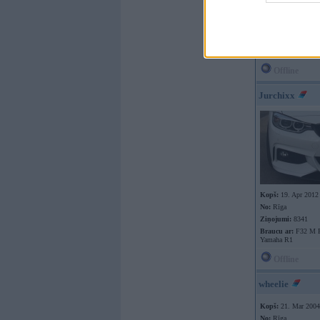
Offline
Jurchixx
Kopš:
19. Apr 2012
No:
Rīga
Ziņojumi:
8341
Braucu ar:
F32 M P
Yamaha R1
Offline
wheelie
Kopš:
21. Mar 2004
No:
Rīga