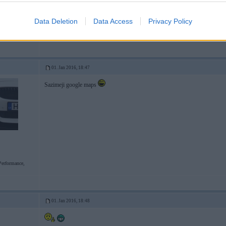
Data Deletion
Data Access
Privacy Policy
-----------------
8)
01. Jan 2016, 18:47
Sazimeji google maps
erformance,
01. Jan 2016, 18:48