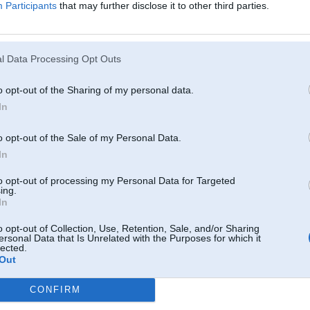
Participants
that may further disclose it to other third parties.
l Data Processing Opt Outs
o opt-out of the Sharing of my personal data.
In
o opt-out of the Sale of my Personal Data.
01. Jan 2016, 18:27
In
01 Jan 2016, 17:38:50 piradzinjsh rakstīja:
to opt-out of processing my Personal Data for Targeted
ing.
Šīvakara tematiskais skrēiens.
Lai izdevies!
In
o opt-out of Collection, Use, Retention, Sale, and/or Sharing
ersonal Data that Is Unrelated with the Purposes for which it
lected.
lai visiem panākumiem bagāts 2016
Out
CONFIRM
[ Šo ziņu laboja wheelie, 01 Jan 2016, 18:27:38 ]