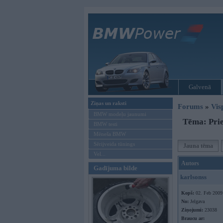
Galvenā
Ziņas un raksti
Forums
»
Vis
BMW modeļu jaunumi
Tēma: Prie
BMW testi
Mēneša BMW
Sērijveida tūnings
Jauna tēma
Vel...
Autors
Gadījuma bilde
karlsonss
Kopš:
02. Feb 2009
No:
Jelgava
Ziņojumi:
23038
Braucu ar: