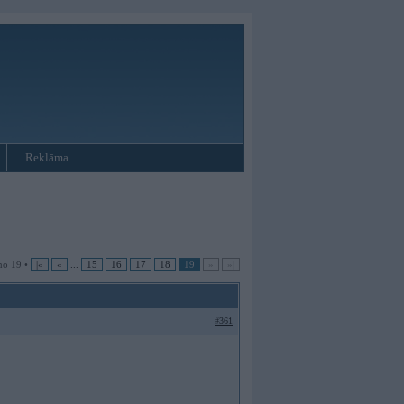
Reklāma
no 19 •
|«
«
...
15
16
17
18
19
»
»|
#361