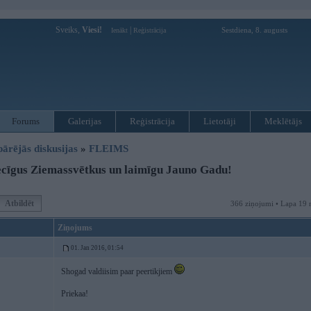
Sveiks,
Viesi!
|
Sestdiena, 8. augusts
Ienākt
Reģistrācija
Forums
Galerijas
Reģistrācija
Lietotāji
Meklētājs
pārējās diskusijas
»
FLEIMS
cīgus Ziemassvētkus un laimīgu Jauno Gadu!
Atbildēt
366 ziņojumi • Lapa 19 
Ziņojums
01. Jan 2016, 01:54
Shogad valdiisim paar peertikjiem
Priekaa!