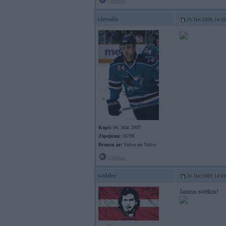
Offline
viesulis
24. Dec 2009, 14:16
Kopš:
04. Mar 2007
Ziņojumi:
16796
Braucu ar:
Volvo un Volvo
Offline
walder
24. Dec 2009, 14:19
Jautrus svētkus!