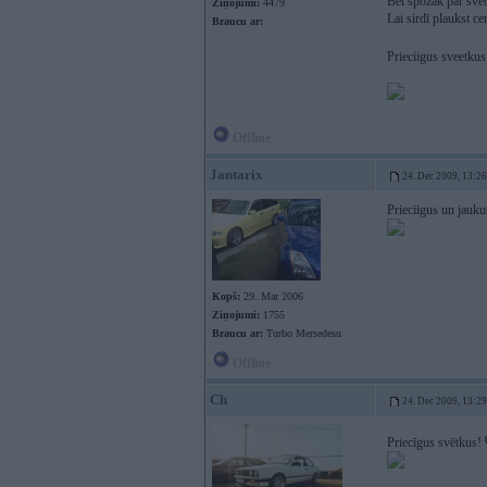
Bet spožāk par sve
Ziņojumi:
4479
Lai sirdī plaukst ce
Braucu ar:
Prieciigus sveetku
Offline
Jantarix
24. Dec 2009, 13:26
Prieciigus un jauku
Kopš:
29. Mar 2006
Ziņojumi:
1755
Braucu ar:
Turbo Mersedesu
Offline
Ch
24. Dec 2009, 13:29
Priecīgus svētkus!