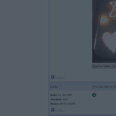
Spied uz bildes, la
Offline
Ga4a
24. Dec 2009, 12:59
Kopš:
13. Jun 2003
Ziņojumi:
4113
Braucu ar:
F15 M50D
Offline