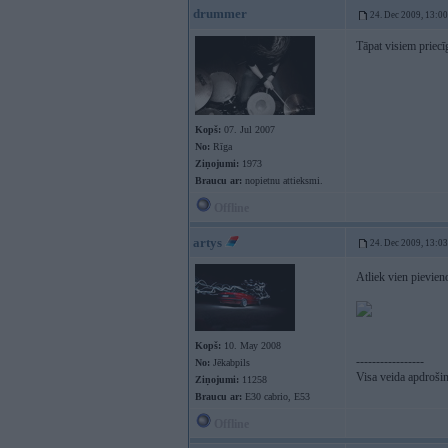
drummer
24. Dec 2009, 13:00
Tāpat visiem priecī
Kopš:
07. Jul 2007
No:
Rīga
Ziņojumi:
1973
Braucu ar:
nopietnu attieksmi.
Offline
artys
24. Dec 2009, 13:03
Atliek vien pievien
Kopš:
10. May 2008
-----------------
No:
Jēkabpils
Visa veida apdroši
Ziņojumi:
11258
Braucu ar:
E30 cabrio, E53
Offline