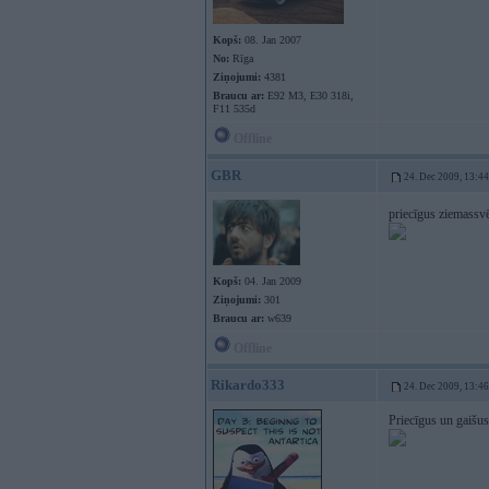
Kopš:
08. Jan 2007
No:
Rīga
Ziņojumi:
4381
Braucu ar:
E92 M3, E30 318i,
F11 535d
Offline
GBR
24. Dec 2009, 13:44
priecīgus ziemassv
Kopš:
04. Jan 2009
Ziņojumi:
301
Braucu ar:
w639
Offline
Rikardo333
24. Dec 2009, 13:46
Priecīgus un gaišu