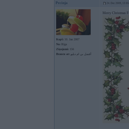
Pecinja
24. Dec 2009, 13:05
Merry Christmas F
Kopš:
10. Jan 2007
No:
Rīga
Ziņojumi:
156
Braucu ar:
أفضل بي ام دبليو