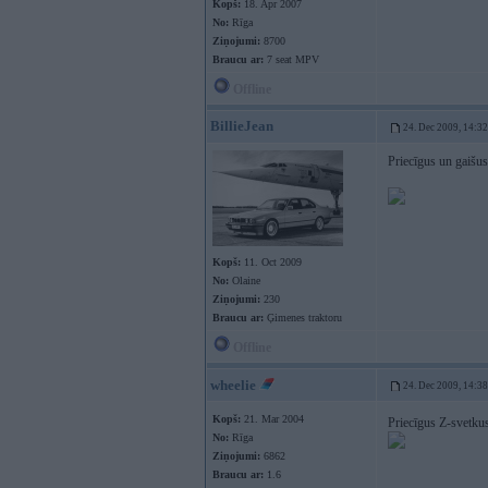
Kopš:
18. Apr 2007
No:
Rīga
Ziņojumi:
8700
Braucu ar:
7 seat MPV
Offline
BillieJean
24. Dec 2009, 14:32
Priecīgus un gaišu
Kopš:
11. Oct 2009
No:
Olaine
Ziņojumi:
230
Braucu ar:
Ģimenes traktoru
Offline
wheelie
24. Dec 2009, 14:38
Kopš:
21. Mar 2004
Priecīgus Z-svetku
No:
Rīga
Ziņojumi:
6862
Braucu ar:
1.6