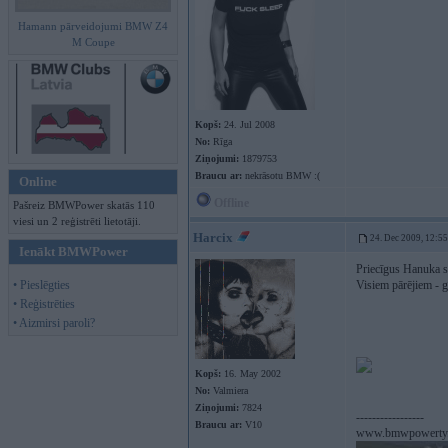
Hamann pārveidojumi BMW Z4
M Coupe
Kopš:
24. Jul 2008
No:
Rīga
Ziņojumi:
1879753
Braucu ar:
nekrāsotu BMW :(
Online
Offline
Pašreiz BMWPower skatās 110
viesi un 2 reģistrēti lietotāji.
Harcix
24. Dec 2009, 12:55
Ienākt BMWPower
Priecīgus Hanuka s
• Pieslēgties
Visiem pārējiem - 
• Reģistrēties
• Aizmirsi paroli?
Kopš:
16. May 2002
No:
Valmiera
Ziņojumi:
7824
-----------------
Braucu ar:
V10
www.bmwpowerty.