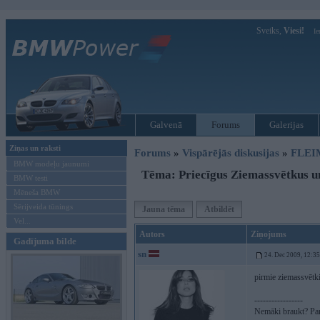
Sveiks,
Viesi!
Ie
Galvenā
Forums
Galerijas
Ziņas un raksti
Forums
»
Vispārējās diskusijas
»
FLEI
BMW modeļu jaunumi
Tēma: Priecīgus Ziemassvētkus u
BMW testi
Mēneša BMW
Sērijveida tūnings
Jauna tēma
Atbildēt
Vel...
Autors
Ziņojums
Gadījuma bilde
sn
24. Dec 2009, 12:35
pirmie ziemassvētki 
-----------------
Nemāki braukt? Parā