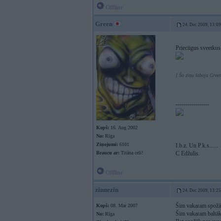
Offline
Green
24. Dec 2009, 13:09
Prieciigus sveetkus
[ Šo ziņu laboja Gree
-----------------
Kopš:
16. Aug 2002
No:
Rīga
Ziņojumi:
6101
I.b.z. Un P.k.s......
Braucu ar:
Titāna celi!
C Edžulis.
Offline
zinnezin
24. Dec 2009, 13:25
Šim vakaram spožā
Kopš:
08. Mar 2007
Šim vakaram baltāk
No:
Rīga