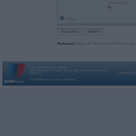
-----------------
8)
Offline
Jauna tēma
Atbildēt
Moderatori:
968-jk
,
AV
,
AiwaShuraLLP
,
GirtzB
,
Lafter
Vortāls BMWPower.lv darbojas
kopš 2002. gada 14. maija. Tas nav auto klubs un nav saistīts ar
Galvena
|
Fo
BMW AG.
Par BMWPower
|
Kontakti
|
Reklāma