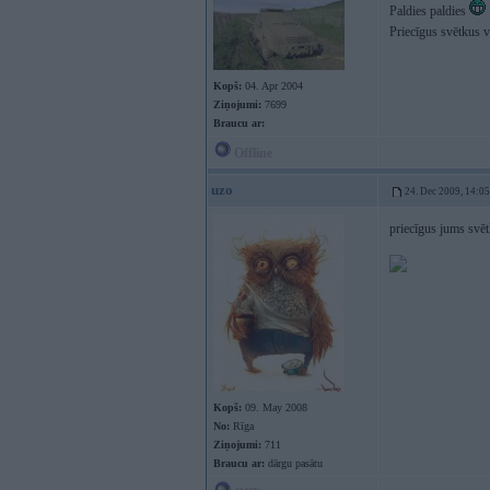
Paldies paldies
Priecīgus svētkus 
Kopš:
04. Apr 2004
Ziņojumi:
7699
Braucu ar:
Offline
uzo
24. Dec 2009, 14:05
priecīgus jums svē
Kopš:
09. May 2008
No:
Rīga
Ziņojumi:
711
Braucu ar:
dārgu pasātu