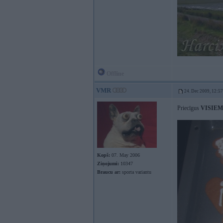
Offline
VMR
24. Dec 2009, 12:57
Priecīgus
VISIEM
Kopš:
07. May 2006
Ziņojumi:
10347
Braucu ar:
sporta variantu