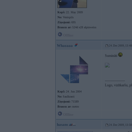
Kopš:
22. May 2009
No:
Ventspils
Ziņojumi:
695
Braucu ar:
524d e28 alpinweiss
Offline
Whazaaa
24. Dec 2009, 13:48
Sumināti
-----------------
Logo, vizītkaršu, p
Kopš:
24. Jun 2004
No:
Saulkrasti
Ziņojumi:
71589
Braucu ar:
metro
Offline
hasans
24. Dec 2009, 13:50