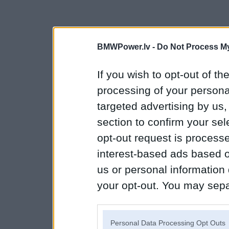
BMWPower.lv -
Do Not Process My
If you wish to opt-out of the
processing of your personal
targeted advertising by us
section to confirm your sel
opt-out request is proces
interest-based ads based o
us or personal information d
your opt-out. You may separ
disclosure of your personal
IAB’s list of downstream pa
Personal Data Processing Opt Outs