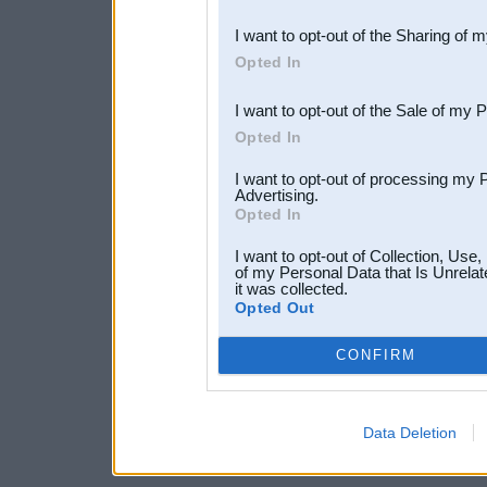
also be disclosed by us to 
I want to opt-out of the Sharing of 
Downstream Participants
th
Opted In
third parties.
I want to opt-out of the Sale of my 
Opted In
I want to opt-out of processing my 
Advertising.
Opted In
I want to opt-out of Collection, Use
of my Personal Data that Is Unrelat
it was collected.
Opted Out
CONFIRM
Data Deletion