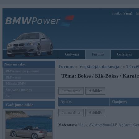
Sveiks,
Viesi!
Ie
Galvenā
Forums
Galerijas
Ziņas un raksti
Forums
»
Vispārējās diskusijas
»
Tērzē
BMW modeļu jaunumi
Tēma: Bokss / Kik-Bokss / Karate
BMW testi
Mēneša BMW
Sērijveida tūnings
Jauna tēma
Atbildēt
Vel...
Autors
Ziņojums
Gadījuma bilde
Jauna tēma
Atbildēt
Moderatori:
968-jk
,
AV
,
AiwaShuraLLP
,
BigArchi
,
Gir