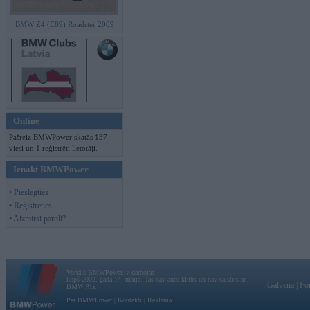
BMW Z4 (E89) Roadster 2009
Online
Pašreiz BMWPower skatās 137
viesi un 1 reģistrēti lietotāji.
Ienākt BMWPower
• Pieslēgties
• Reģistrēties
• Aizmirsi paroli?
Vortāls BMWPower.lv darbojas
kopš 2002. gada 14. maija. Tas nav auto klubs un nav saistīts ar
Galvena
|
Fo
BMW AG.
Par BMWPower
|
Kontakti
|
Reklāma