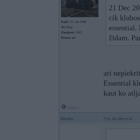
21 Dec 200
cik klubos
Kopš:
19. Jan 2008
essential.
No:
Rīga
Ziņojumi:
1042
žīdam. Par
Braucu ar:
ari nepiekri
Essential kl
kaut ko atlj
Offline
diizelis
22. Dec 2009, 01:45