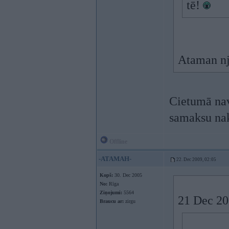
tē!
Ataman nj
Cietumā na
samaksu na
Offline
-ATAMAH-
22. Dec 2009, 02:05
Kopš:
30. Dec 2005
No:
Rīga
Ziņojumi:
5564
21 Dec 20
Braucu ar:
zirgu