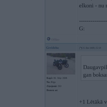
elkoni - nu 
--------------
G:
Offline
Greidzha
21. Dec 2009, 15:59
Daugavpils
gan boksam
Kopš:
06. May 2008
No:
Rīga
Ziņojumi:
263
Braucu ar:
+1 Lētākā v