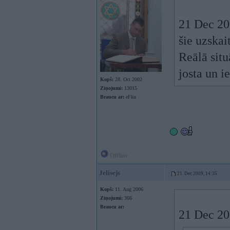
21 Dec 200
šie uzskai
Reālā situ
josta un i
Kopš:
28. Oct 2002
Ziņojumi:
13015
Braucu ar:
eFku
Offline
Jelisejs
21. Dec 2009, 14:35
Kopš:
11. Aug 2006
Ziņojumi:
366
Braucu ar:
21 Dec 200