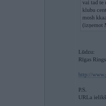
vai tad te
klubu cen
mosh kkaa
(izņemot
Lūdzu:
Rīgas Rings
http://www.
P.S.
URLa ielikš