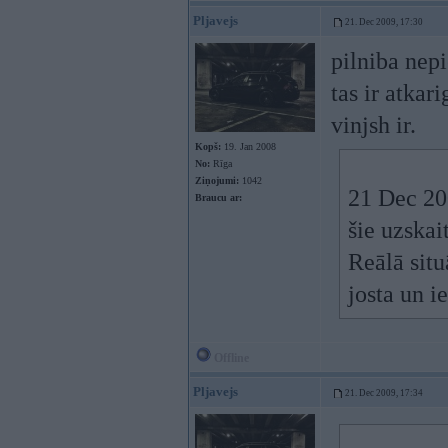
Pljavejs
21. Dec 2009, 17:30
pilniba nepi
tas ir atkar
vinjsh ir.
Kopš:
19. Jan 2008
No:
Rīga
Ziņojumi:
1042
21 Dec 200
Braucu ar:
šie uzskai
Reālā situ
josta un i
Offline
Pljavejs
21. Dec 2009, 17:34