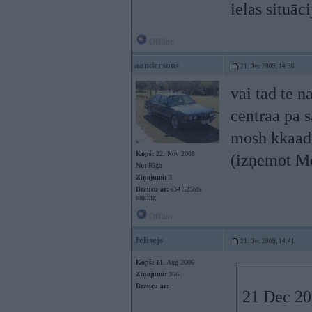
ielas situāci
Offline
aandersons
21. Dec 2009, 14:36
vai tad te 
centraa pa 
mosh kkaadu
Kopš:
22. Nov 2008
(izņemot M
No:
Rīga
Ziņojumi:
3
Braucu ar:
e34 525tds
touring
Offline
Jelisejs
21. Dec 2009, 14:41
Kopš:
11. Aug 2006
Ziņojumi:
366
Braucu ar:
21 Dec 200