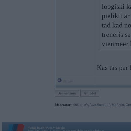
loogiski ka
pielikti ar
tad kad no
treneris s
vienmeer b
Kas tas par
Offline
Jauna tēma
Atbildēt
Moderatori:
968-jk
,
AV
,
AiwaShuraLLP
,
BigArchi
,
Gir
Vortāls BMWPower.lv darbojas
kopš 2002. gada 14. maija. Tas nav auto klubs un nav saistīts ar