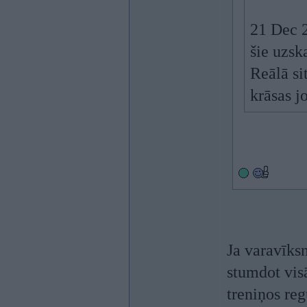
21 Dec 2
šie uzsk
Reālā si
krāsas j
Ja varavīksn
stumdot visā
treniņos reg