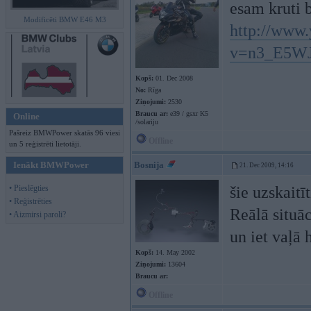
esam kruti b
Modificēti BMW E46 M3
http://www
v=n3_E5WJ
Kopš:
01. Dec 2008
No:
Rīga
Ziņojumi:
2530
Braucu ar:
e39 / gsxr K5
Online
/solariju
Pašreiz BMWPower skatās 96 viesi
Offline
un 5 reģistrēti lietotāji.
Ienākt BMWPower
Bosnija
21. Dec 2009, 14:16
• Pieslēgties
šie uzskaitī
• Reģistrēties
Reālā situāc
• Aizmirsi paroli?
un iet vaļā 
Kopš:
14. May 2002
Ziņojumi:
13604
Braucu ar:
Offline