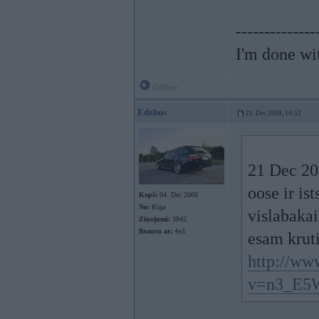
--------------
I'm done wi
Offline
Edzhus
21. Dec 2009, 14:52
21 Dec 200
oose ir is
Kopš:
04. Dec 2008
No:
Rīga
vislabakai
Ziņojumi:
3842
Braucu ar:
4x5
esam kruti
http://ww
v=n3_E5W