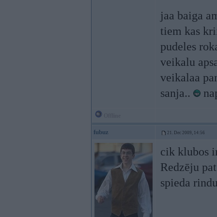
jaa baiga am
tiem kas kri
pudeles rok
veikalu apsa
veikalaa pan
sanja..
na
Offline
fubuz
21. Dec 2009, 14:56
cik klubos i
Redzēju pat
spieda rindu