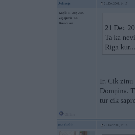
Jelisejs
21. Dec 2009, 14:17
Kopš:
11. Aug 2006
Ziņojumi:
366
Braucu ar:
21 Dec 200
Ta ka nev
Riga kur..
Ir. Cik zin
Domņina. Ta
tur cik sapr
Offline
markelis
21. Dec 2009, 14:18