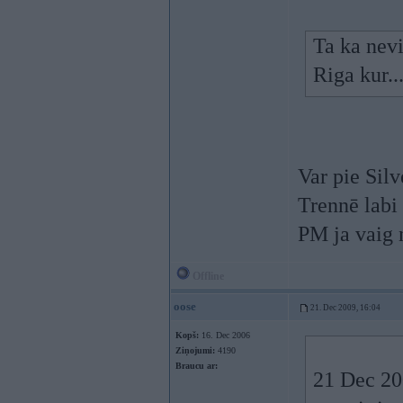
Ta ka nev
Riga kur..
Var pie Sil
Trennē labi 
PM ja vaig 
Offline
oose
21. Dec 2009, 16:04
Kopš:
16. Dec 2006
Ziņojumi:
4190
Braucu ar:
21 Dec 200