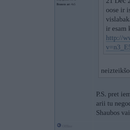
21 Dec 2
Braucu ar:
4x5
oose ir 
vislabak
ir esam k
http://
v=n3_E
neizteikšo
P.S. pret iem
arii tu nego
Shaubos vai
Offline