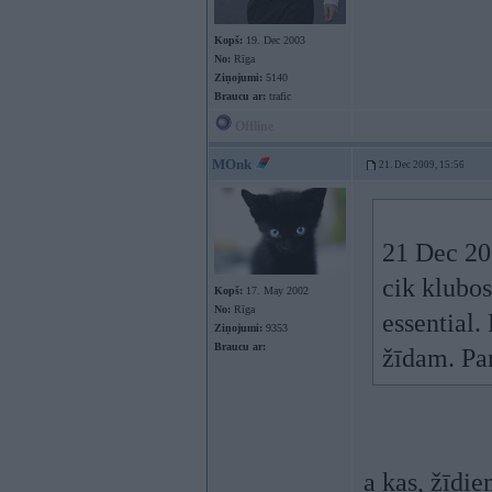
Kopš:
19. Dec 2003
No:
Rīga
Ziņojumi:
5140
Braucu ar:
trafic
Offline
MOnk
21. Dec 2009, 15:56
21 Dec 200
cik klubos
Kopš:
17. May 2002
No:
Rīga
essential.
Ziņojumi:
9353
Braucu ar:
žīdam. Par
a kas, žīdi