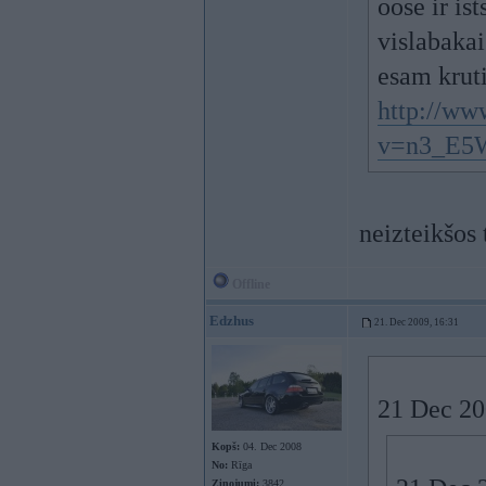
oose ir is
vislabakai
esam kruti
http://ww
v=n3_E5W
neizteikšos 
Offline
Edzhus
21. Dec 2009, 16:31
21 Dec 200
Kopš:
04. Dec 2008
No:
Rīga
Ziņojumi:
3842