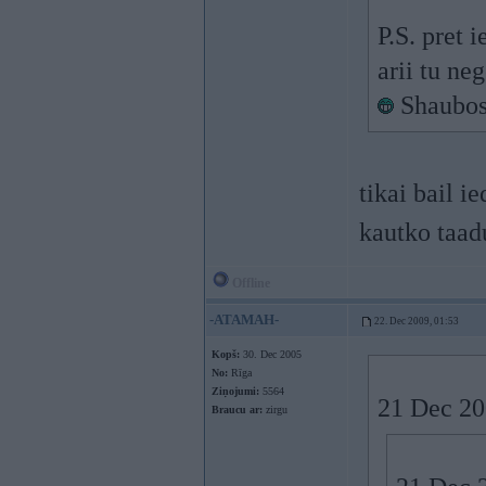
P.S. pret i
arii tu ne
Shaubos 
tikai bail i
kautko taad
Offline
-ATAMAH-
22. Dec 2009, 01:53
Kopš:
30. Dec 2005
No:
Rīga
Ziņojumi:
5564
21 Dec 200
Braucu ar:
zirgu