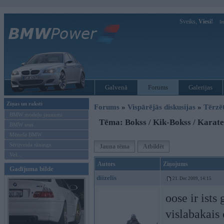
Sveiks,
Viesi!
Ie
Galvenā
Forums
Galerijas
Ziņas un raksti
Forums
»
Vispārējās diskusijas
»
Tērzē
BMW modeļu jaunumi
Tēma: Bokss / Kik-Bokss / Karate
BMW testi
Mēneša BMW
Sērijveida tūnings
Jauna tēma
Atbildēt
Vel...
Autors
Ziņojums
Gadījuma bilde
diizelis
21. Dec 2009, 14:15
oose ir ists
vislabakais 