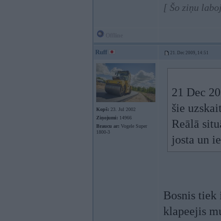
[ Šo ziņu labo
Offline
Ruff
21. Dec 2009, 14:51
21 Dec 200
šie uzskai
Kopš:
23. Jul 2002
Ziņojumi:
14966
Reālā situ
Braucu ar:
Vogele Super
1800-3
josta un i
Bosnis tiek 
klapeejis 