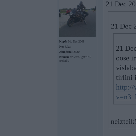
21 Dec 20
21 Dec 2
Kopš:
01. Dec 2008
21 Dec
No:
Rīga
Ziņojumi:
2530
oose ir
Braucu ar:
e39 / gsxr K5
/solariju
vislab
tirlini
http:/
v=n3_
neizteik