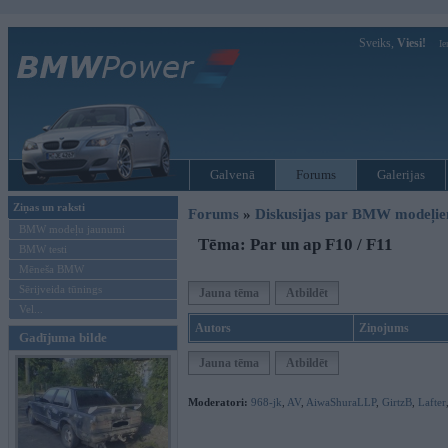
Sveiks,
Viesi!
Ie
Galvenā
Forums
Galerijas
Ziņas un raksti
Forums
»
Diskusijas par BMW modeļi
BMW modeļu jaunumi
Tēma: Par un ap F10 / F11
BMW testi
Mēneša BMW
Sērijveida tūnings
Jauna tēma
Atbildēt
Vel...
Autors
Ziņojums
Gadījuma bilde
Jauna tēma
Atbildēt
Moderatori:
968-jk
,
AV
,
AiwaShuraLLP
,
GirtzB
,
Lafter