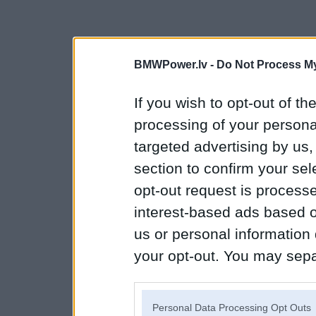
BMWPower.lv -
Do Not Process My
If you wish to opt-out of the
processing of your personal
targeted advertising by us
section to confirm your sel
opt-out request is proces
interest-based ads based o
us or personal information d
your opt-out. You may separ
disclosure of your personal
IAB’s list of downstream pa
Personal Data Processing Opt Outs