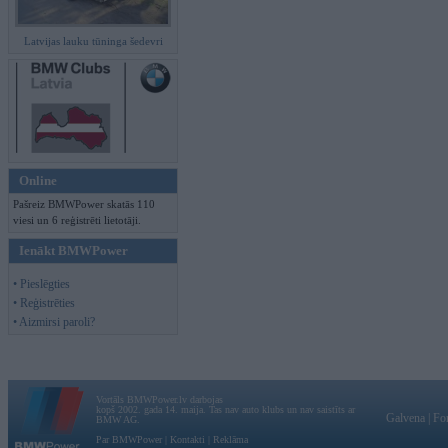
Latvijas lauku tūninga šedevri
Online
Pašreiz BMWPower skatās 110
viesi un 6 reģistrēti lietotāji.
Ienākt BMWPower
• Pieslēgties
• Reģistrēties
• Aizmirsi paroli?
Vortāls BMWPower.lv darbojas
kopš 2002. gada 14. maija. Tas nav auto klubs un nav saistīts ar
Galvena
|
Fo
BMW AG.
Par BMWPower
|
Kontakti
|
Reklāma