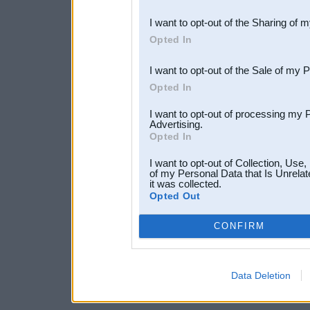
also be disclosed by us to 
I want to opt-out of the Sharing of 
Downstream Participants
th
Opted In
third parties.
I want to opt-out of the Sale of my 
Opted In
I want to opt-out of processing my 
Advertising.
Opted In
I want to opt-out of Collection, Use
of my Personal Data that Is Unrelat
it was collected.
Opted Out
CONFIRM
Data Deletion