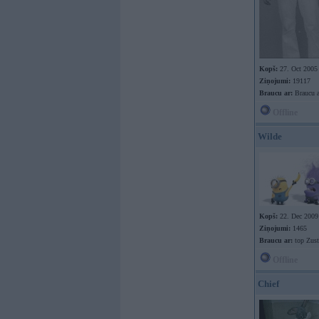
Kopš:
27. Oct 2005
Ziņojumi:
19117
Braucu ar:
Braucu a
Offline
Wilde
Kopš:
22. Dec 2009
Ziņojumi:
1465
Braucu ar:
top Zus
Offline
Chief