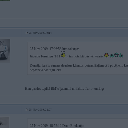
25. Nov 2009, 19:14
25 Nov 2009, 17:26:56 him rakstīja:
Jāgaida Toruingu (F11
), tas noteikti būs vēl vairāk
Domāju, ka šis atņems daudzus klientus potenciālajiem GT pircējiem, kas 
nepaspēja pat tirgū ieiet.
Him pasties topikā BMW jaunumi un fakti.. Tur ir tourings
25. Nov 2009, 22:07
25 Nov 2009, 18:52:12 DrumB rakstīja: