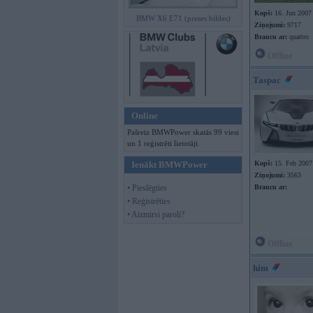
Kopš:
16. Jun 2007
BMW X6 E71 (preses bildes)
Ziņojumi:
9717
Braucu ar:
quattro
Offline
Taspac
Online
Pašreiz BMWPower skatās 99 viesi
un 1 reģistrēti lietotāji.
Ienākt BMWPower
Kopš:
15. Feb 2007
Ziņojumi:
3563
• Pieslēgties
Braucu ar:
• Reģistrēties
• Aizmirsi paroli?
Offline
him