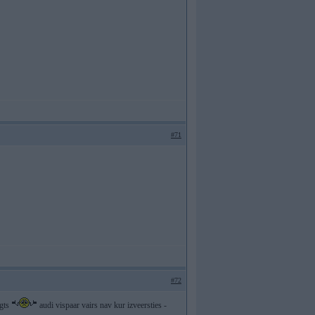
#71
#72
egts
audi vispaar vairs nav kur izveersties -