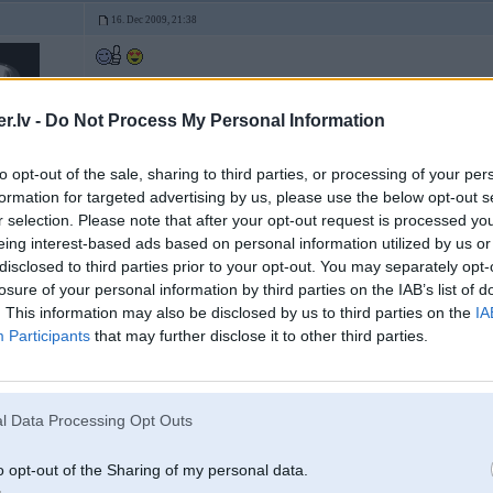
16. Dec 2009, 21:38
.lv -
Do Not Process My Personal Information
to opt-out of the sale, sharing to third parties, or processing of your per
formation for targeted advertising by us, please use the below opt-out s
r selection. Please note that after your opt-out request is processed y
eing interest-based ads based on personal information utilized by us or
disclosed to third parties prior to your opt-out. You may separately opt-
15. Jan 2010, 22:41
losure of your personal information by third parties on the IAB’s list of
vel dazhas variaacijas un neoficiaala informaacija paraadijusies
. This information may also be disclosed by us to third parties on the
IA
Participants
that may further disclose it to other third parties.
7
Downsizing and decreased emissions
l Data Processing Opt Outs
The new BMW M5 will be sensational in terms of it's power combined with h
586 HP and 720 Nm of torque.
o opt-out of the Sharing of my personal data.