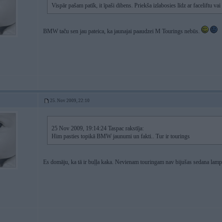
Vispār pašam patīk, it īpaši dibens. Priekša izlabosies līdz ar faceliftu
BMW taču sen jau pateica, ka jaunajai paaudzei M Tourings nebūs.
25. Nov 2009, 22:10
25 Nov 2009, 19:14:24 Taspac rakstīja:
Him pasties topikā BMW jaunumi un fakti.. Tur ir tourings
Es domāju, ka tā ir buļļa kaka. Nevienam touringam nav bijušas sedana lamp