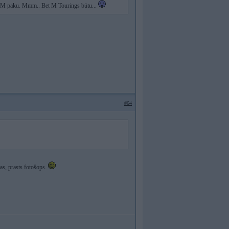
 vai M paku. Mmm.. Bet M Tourings būtu...
#64
as, prasts fotošops.