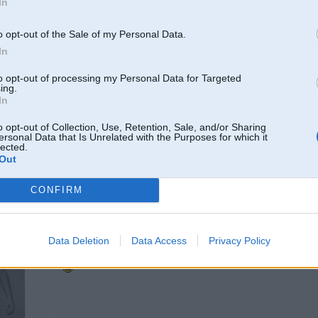
In
Thanks to more power, lower weight and more aerodynamic design the new
paareejais
o opt-out of the Sale of my Personal Data.
In
to opt-out of processing my Personal Data for Targeted
15. Jan 2010, 22:50
ing.
In
RS6 varees pienest uudeni
o opt-out of Collection, Use, Retention, Sale, and/or Sharing
ersonal Data that Is Unrelated with the Purposes for which it
lected.
Out
tand W220
CONFIRM
16. Jan 2010, 00:09
Data Deletion
Data Access
Privacy Policy
Man interesee ar ko tas beigsies.
Ja tagad M5 un RS6 ir virs 500zs un li