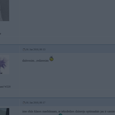
r
16. Jan 2010, 00:13
dziivosim...redzeesim
tand W220
16. Jan 2010, 00:17
imo shiis klases mashiinaam, ar ieksdedzes dzineeju optimaalais jau ir sasni