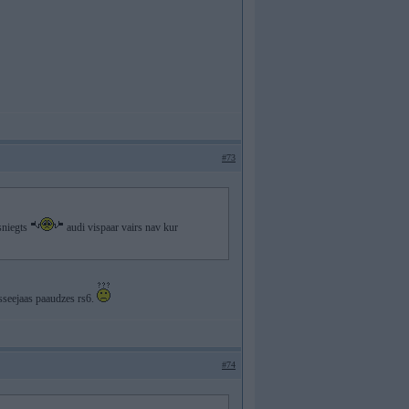
#73
asniegts
audi vispaar vairs nav kur
sseejaas paaudzes rs6.
#74