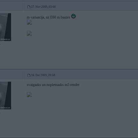
27. Nov 2009, 03:00
m variaacija, uz E60 m baazes
7
16. Dec 2009, 20:58
svaigaaks un nopietnaaks m5 render
7