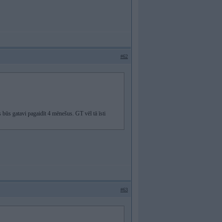
#62
būs gatavi pagaidīt 4 mēnešus. GT vēl tā īsti
#63