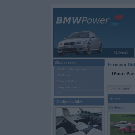
Galvenā
Ziņas un raksti
Forums
»
Dis
BMW modeļu jaunumi
Tēma: Par 
BMW testi
Mēneša BMW
Sērijveida tūnings
Jauna tēma
Vel...
Autors
Gadījuma bilde
Belluuns