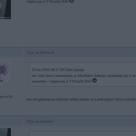
vinjiem jau ir V10 turbo RS6
7
16. Jan 2010, 00:20
16 Jan 2010, 00:17:28 Chief rakstīja:
imo shiis klases mashiinaam, ar ieksdedzes dzineeju optimaalais jau ir s
izveersties - vinjiem jau ir V10 turbo RS6
tand W220
tam rs6 gadienaa tas endzzins nebija nnemts no Lamborghini? jebssu iepriek
16. Jan 2010, 00:27