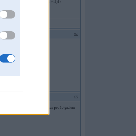
 BMW M5 will cut the 0-100 km/h to 4,4 s.
#69
#70
idz 100 uzrauj zem 5sek, tad kas buus pec 10 gadiem