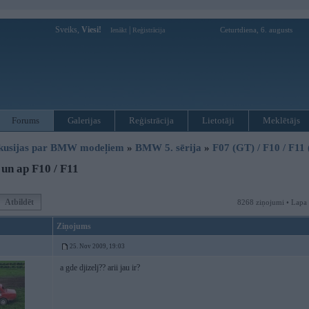
Sveiks,
Viesi!
|
Ceturtdiena, 6. augusts
Ienākt
Reģistrācija
Forums
Galerijas
Reģistrācija
Lietotāji
Meklētājs
kusijas par BMW modeļiem
»
BMW 5. sērija
»
F07 (GT) / F10 / F11
un ap F10 / F11
Atbildēt
8268 ziņojumi • Lapa
Ziņojums
25. Nov 2009, 19:03
a gde djizelj?? arii jau ir?