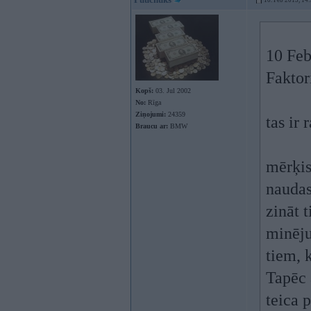
10. Feb 2015, 14
10 Feb
Faktor
Kopš:
03. Jul 2002
No:
Rīga
Ziņojumi:
24359
tas ir
Braucu ar:
BMW
mērķis
naudas
zināt t
minēju
tiem, 
Tapēc 
teica 