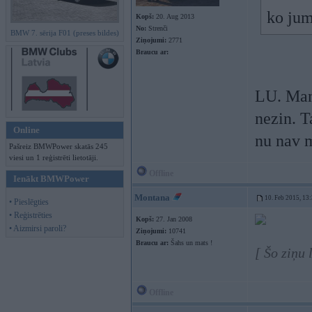
ko jum
Kopš:
20. Aug 2013
No:
Strenči
BMW 7. sērija F01 (preses bildes)
Ziņojumi:
2771
Braucu ar:
LU. Man 
nezin. Ta
Online
nu nav m
Pašreiz BMWPower skatās 245
viesi un 1 reģistrēti lietotāji.
Offline
Ienākt BMWPower
Montana
10. Feb 2015, 13
• Pieslēgties
• Reģistrēties
Kopš:
27. Jan 2008
• Aizmirsi paroli?
Ziņojumi:
10741
Braucu ar:
Šahs un mats !
[ Šo ziņu
Offline