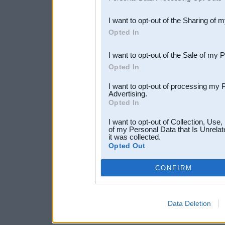
also be disclosed by us to 
I want to opt-out of the Sharing of 
Downstream Participants
th
Opted In
third parties.
I want to opt-out of the Sale of my 
Opted In
I want to opt-out of processing my 
Advertising.
Opted In
I want to opt-out of Collection, Use
of my Personal Data that Is Unrelat
it was collected.
Opted Out
CONFIRM
Data Deletion