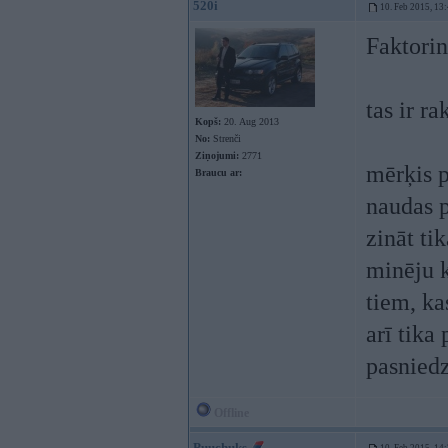
520i
10. Feb 2015, 13
Faktorin
tas ir r
Kopš:
20. Aug 2013
No:
Strenči
Ziņojumi:
2771
mērķis p
Braucu ar:
naudas p
zināt tik
minēju k
tiem, ka
arī tika
pasniedz
Offline
Puuchuks