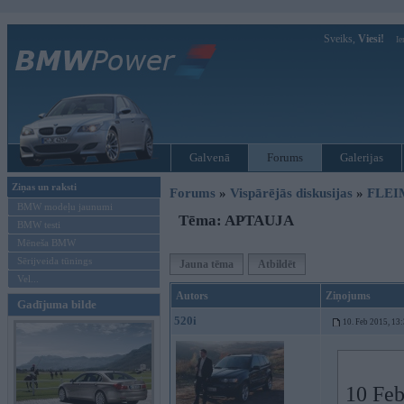
Sveiks,
Viesi!
Ie
Galvenā
Forums
Galerijas
Ziņas un raksti
Forums
»
Vispārējās diskusijas
»
FLEI
BMW modeļu jaunumi
Tēma: APTAUJA
BMW testi
Mēneša BMW
Sērijveida tūnings
Jauna tēma
Atbildēt
Vel...
Autors
Ziņojums
Gadījuma bilde
520i
10. Feb 2015, 13
10 Feb