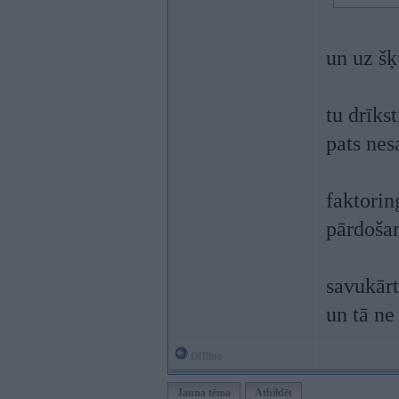
un uz šķ
tu drīkst
pats nesa
faktorin
pārdošan
savukārt
un tā ne
Offline
Jauna tēma
Atbildēt