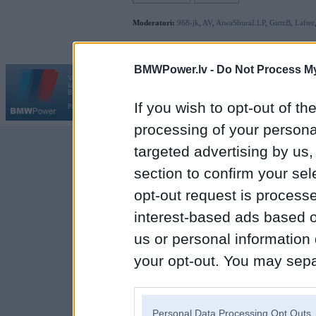
Moderatori:
968-jk
,
AV
,
AiwaShuraLLP
,
GirtzB
,
Lafter
BMWPower.lv -
Do Not Process My
Vortāls BMWPower.lv darbojas
kopš 2002. gada 14. maija. Tas nav auto klubs un nav saistīts ar
Galvena
|
Fo
BMW AG.
If you wish to opt-out of the
Par BMWPower
|
Kontakti
|
Reklāma
processing of your personal
targeted advertising by us
section to confirm your sel
opt-out request is proces
interest-based ads based o
us or personal information d
your opt-out. You may separ
disclosure of your personal
IAB’s list of downstream pa
Personal Data Processing Opt Outs