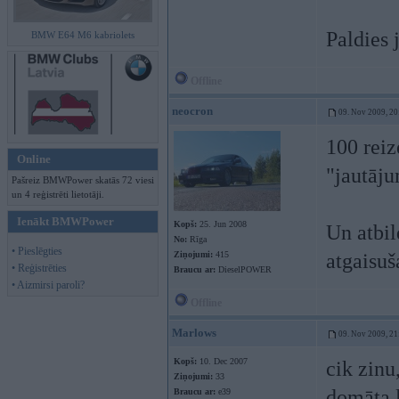
Paldies 
BMW E64 M6 kabriolets
Offline
neocron
09. Nov 2009, 20
100 reiz
Online
"jautāj
Pašreiz BMWPower skatās 72 viesi
un 4 reģistrēti lietotāji.
Ienākt BMWPower
Kopš:
25. Jun 2008
Un atbil
No:
Rīga
• Pieslēgties
Ziņojumi:
415
atgaisuš
• Reģistrēties
Braucu ar:
DieselPOWER
• Aizmirsi paroli?
Offline
Marlows
09. Nov 2009, 21
Kopš:
10. Dec 2007
cik zinu
Ziņojumi:
33
domāta l
Braucu ar:
e39