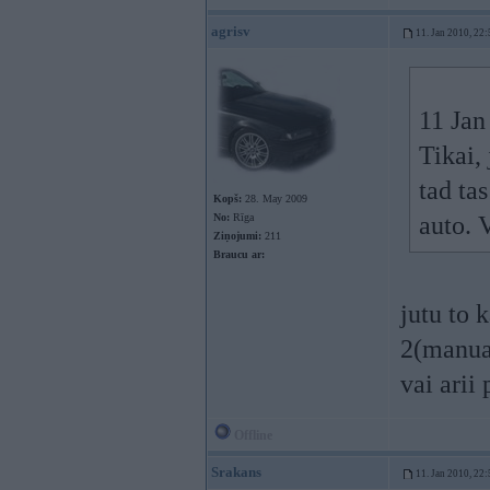
agrisv
11. Jan 2010, 22:
11 Jan
Tikai, 
tad ta
Kopš:
28. May 2009
No:
Rīga
auto. 
Ziņojumi:
211
Braucu ar:
jutu to 
2(manual
vai arii 
Offline
Srakans
11. Jan 2010, 22: