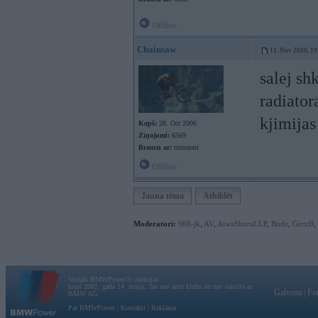
Offline
Chainsaw
11. Nov 2010, 19
salej sh
radiator
kjimijas
Kopš:
28. Oct 2006
Ziņojumi:
6569
Braucu ar:
trimmeri
Offline
Jauna tēma
Atbildēt
Moderatori:
968-jk
,
AV
,
AiwaShuraLLP
,
Bude
,
GirtzB
,
Vortāls BMWPower.lv darbojas
kopš 2002. gada 14. maija. Tas nav auto klubs un nav saistīts ar
Galvena
|
Fo
BMW AG.
Par BMWPower
|
Kontakti
|
Reklāma