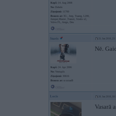
Kopš:
14. Aug 2008
No:
Dobele
Ziņojumi:
11700
Braucu ar:
X5 , Jeep, Tuareg, L200,
Jumper,Master ,Transit, Stralis x2,
Volvo FL, Atego, Deu
Offline
Staris
25. Jan 2010, 23:
Nē. Gaid
Kopš:
24. Apr 2006
No:
Ventspils
Ziņojumi:
30616
Braucu ar:
ra ucuarB
Offline
Locis
26. Jan 2010, 18:
Vasarā 