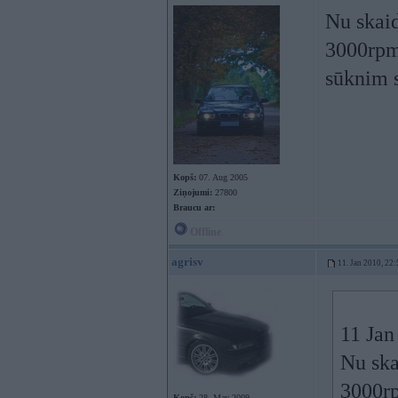
Nu skaid
3000rpm
sūknim 
Kopš:
07. Aug 2005
Ziņojumi:
27800
Braucu ar:
Offline
agrisv
11. Jan 2010, 22:
11 Jan
Nu ska
3000r
Kopš:
28. May 2009