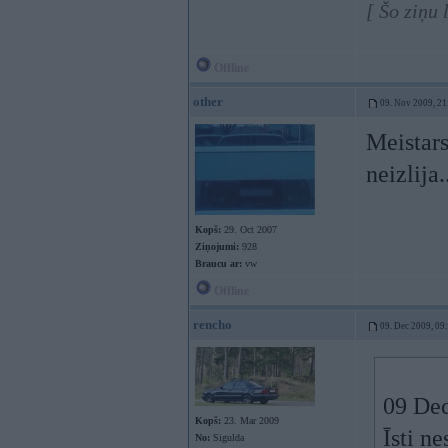
[ Šo ziņu 
Offline
other
09. Nov 2009, 21
Meistars
neizlija.
Kopš:
29. Oct 2007
Ziņojumi:
928
Braucu ar:
vw
Offline
rencho
09. Dec 2009, 09
09 Dec
Kopš:
23. Mar 2009
Īsti ne
No:
Sigulda