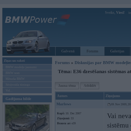
Sveiks,
Viesi!
Ie
Galvenā
Forums
Galerijas
Ziņas un raksti
Forums
»
Diskusijas par BMW modeļi
BMW modeļu jaunumi
Tēma: E36 dzesēšanas sistēmas a
BMW testi
Mēneša BMW
Sērijveida tūnings
Jauna tēma
Atbildēt
Vel...
Autors
Ziņojums
Gadījuma bilde
Marlows
09. Nov 2009, 20
Kopš:
10. Dec 2007
Vai neva
Ziņojumi:
33
sistēmu
Braucu ar:
e39