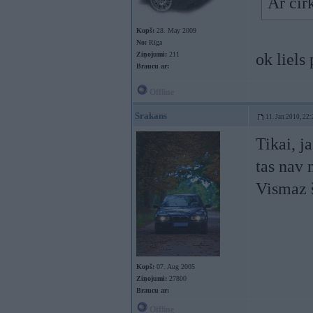
Ar cir
Kopš:
28. May 2009
No:
Rīga
Ziņojumi:
211
ok liels
Braucu ar:
Offline
Srakans
11. Jan 2010, 22:
Tikai, ja
tas nav 
Vismaz š
Kopš:
07. Aug 2005
Ziņojumi:
27800
Braucu ar:
Offline