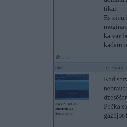
tikai.
Es zinu 
mēģināju
ka var b
kādam i
Offline
other
09. Nov 2009, 21
Kad ser
nebrauca
dzesēšan
Kopš:
29. Oct 2007
Pečka sa
Ziņojumi:
928
gāzējot 
Braucu ar:
vw