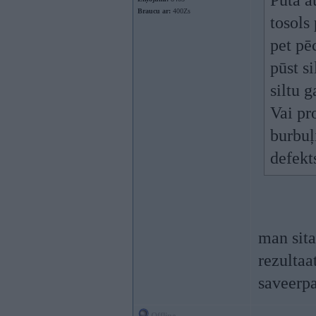
Pūta a
Braucu ar:
400Zs
tosols
pet pē
pūst si
siltu g
Vai pr
burbuļ
defekt
man sita
rezultaa
saveerpa