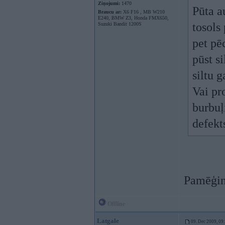
Ziņojumi:
1470
Pūta a
Braucu ar:
X6 F16 , MB W210
E240, BMW Z3, Honda FMX650,
tosols
Suzuki Bandit 1200S
pet pē
pūst si
siltu g
Vai pr
burbuļ
defekt
Pamēģin
Offline
Latgale
09. Dec 2009, 09