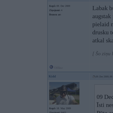
Kopš:
09. Dec 2009
Labak bu
Ziņojumi:
4
augstak 
Braucu ar:
pielaid 
drusku t
atkal sk
[ Šo ziņu
Offline
Kidd
09. Dec 2009, 09
09 Dec
Īsti ne
Kopš:
18. May 2009
Ziņojumi:
8403