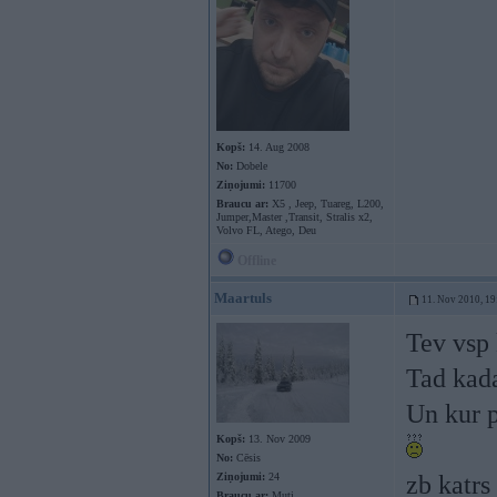
Kopš:
14. Aug 2008
No:
Dobele
Ziņojumi:
11700
Braucu ar:
X5 , Jeep, Tuareg, L200,
Jumper,Master ,Transit, Stralis x2,
Volvo FL, Atego, Deu
Offline
Maartuls
11. Nov 2010, 19
Tev vsp 
Tad kada
Un kur p
Kopš:
13. Nov 2009
No:
Cēsis
Ziņojumi:
24
zb katrs
Braucu ar:
Muti