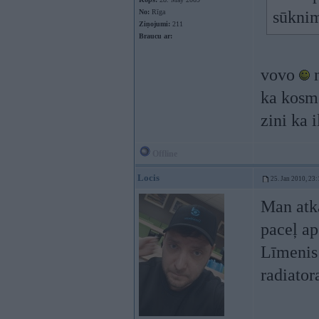
No:
Rīga
sūknim
Ziņojumi:
211
Braucu ar:
vovo
n
ka kosmo
zini ka 
Offline
Locis
25. Jan 2010, 23:
Man atka
paceļ ap
Līmenis 
radiator