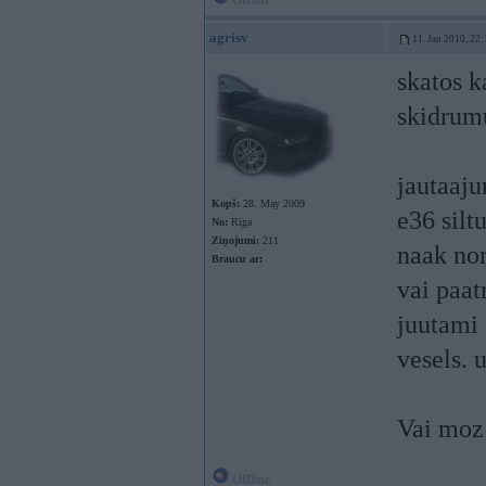
Offline
agrisv
11. Jan 2010, 22:
skatos k
skidrumu
jautaaju
Kopš:
28. May 2009
e36 silt
No:
Rīga
Ziņojumi:
211
naak nor
Braucu ar:
vai paat
juutami 
vesels. 
Vai moz 
Offline