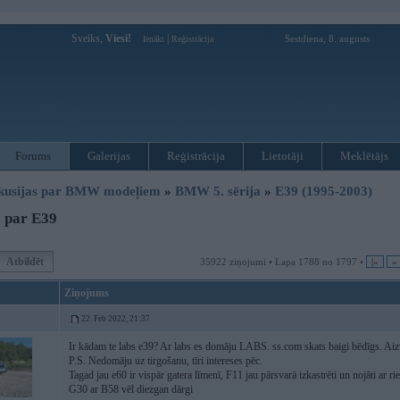
Sveiks,
Viesi!
|
Sestdiena, 8. augusts
Ienākt
Reģistrācija
Forums
Galerijas
Reģistrācija
Lietotāji
Meklētājs
kusijas par BMW modeļiem
»
BMW 5. sērija
»
E39 (1995-2003)
 par E39
Atbildēt
35922 ziņojumi • Lapa 1788 no 1797 •
|«
«
Ziņojums
22. Feb 2022, 21:37
Ir kādam te labs e39? Ar labs es domāju LABS. ss.com skats baigi bēdīgs. Aizv
P.S. Nedomāju uz tirgošanu, tīri intereses pēc.
Tagad jau e60 ir vispār gatera līmenī, F11 jau pārsvarā izkastrēti un nojāti ar 
G30 ar B58 vēl diezgan dārgi