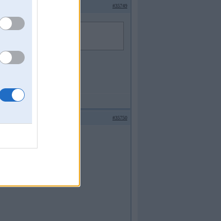
#35749
#35750