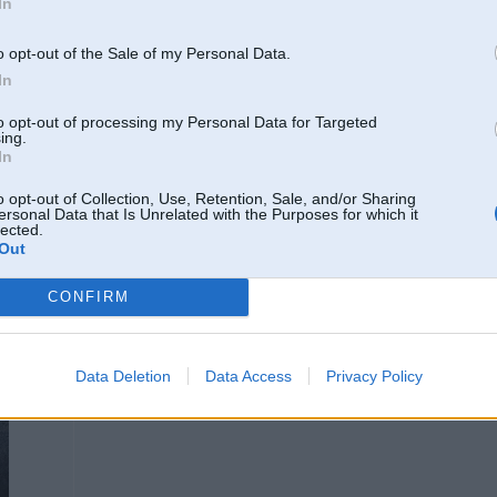
In
06. Mar 2022, 23:46
o opt-out of the Sale of my Personal Data.
06 Mar 2022, 21:42:15
@IeputMan
rakstīja:
In
Ir kadam links uz e39 vai vienkarsi bmw tehnisko whatsapp grupu ?
to opt-out of processing my Personal Data for Targeted
ing.
Watsappa pilna grupa
In
Bet telegramma vari tikt
https://t.me/joinchat/G44J1RAGn_cwDMxwUBBm2w
o opt-out of Collection, Use, Retention, Sale, and/or Sharing
ersonal Data that Is Unrelated with the Purposes for which it
lected.
Out
06. Mar 2022, 23:50
CONFIRM
Paldies par linku! Varbūt tur sanāks atrast meklētās daļas
Data Deletion
Data Access
Privacy Policy