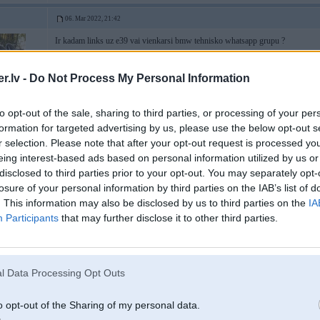
06. Mar 2022, 21:42
Ir kadam links uz e39 vai vienkarsi bmw tehnisko whatsapp grupu ?
.lv -
Do Not Process My Personal Information
to opt-out of the sale, sharing to third parties, or processing of your per
formation for targeted advertising by us, please use the below opt-out s
r selection. Please note that after your opt-out request is processed y
eing interest-based ads based on personal information utilized by us or
disclosed to third parties prior to your opt-out. You may separately opt-
losure of your personal information by third parties on the IAB’s list of
06. Mar 2022, 23:25
. This information may also be disclosed by us to third parties on the
IA
Participants
that may further disclose it to other third parties.
06 Mar 2022, 21:42:15
@IeputMan
rakstīja:
Ir kadam links uz e39 vai vienkarsi bmw tehnisko whatsapp grupu ?
200RT
l Data Processing Opt Outs
un ko vēlējies uzzināt par E39?
o opt-out of the Sharing of my personal data.