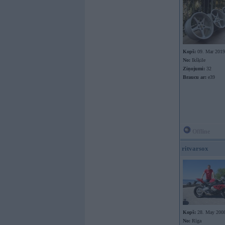
Kopš:
09. Mar 2019
No:
Ikšķile
Ziņojumi:
32
Braucu ar:
e39
Offline
ritvarsox
Kopš:
28. May 200
No:
Rīga