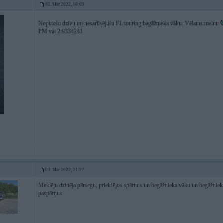
03. Mar 2022, 10:09
Nopirkšu dzīvu un nesarūsējušu FL touring bagāžnieka vāku. Vēlams melnu
PM vai 2.9334241
03. Mar 2022, 21:27
Meklēju dzinēja pārsegu, priekšējos spārnus un bagāžnieka vāku un bagāžnieka
paspārņus