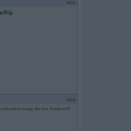
#35743
#35744
 stikla rāmi no touringa. Bez rūsas. Protams arī M