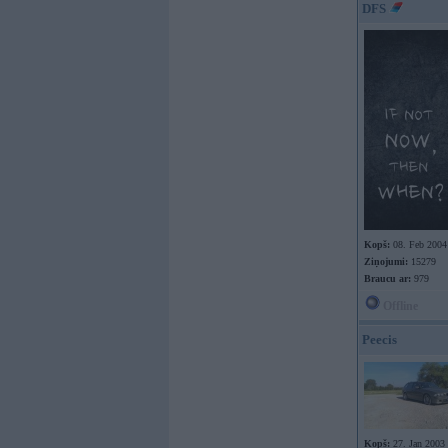
DFS
Kopš:
08. Feb 2004
Ziņojumi:
15279
Braucu ar:
979
Offline
Peecis
Kopš:
27. Jan 2003