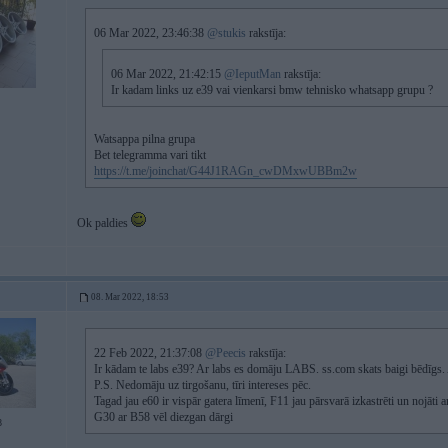
06 Mar 2022, 23:46:38
@stukis
rakstīja:
06 Mar 2022, 21:42:15
@IeputMan
rakstīja:
Ir kadam links uz e39 vai vienkarsi bmw tehnisko whatsapp grupu ?
Watsappa pilna grupa
Bet telegramma vari tikt
https://t.me/joinchat/G44J1RAGn_cwDMxwUBBm2w
Ok paldies
08. Mar 2022, 18:53
22 Feb 2022, 21:37:08
@Peecis
rakstīja:
Ir kādam te labs e39? Ar labs es domāju LABS. ss.com skats baigi bēdīgs. A
P.S. Nedomāju uz tirgošanu, tīri intereses pēc.
Tagad jau e60 ir vispār gatera līmenī, F11 jau pārsvarā izkastrēti un nojāti
G30 ar B58 vēl diezgan dārgi
8