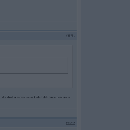
#35751
zskaidrot ar video vai ar kādu bildi, kuru powera es
#35752