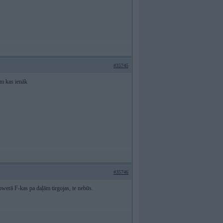
#35745
im kas ienāk
#35746
Powerā F-kas pa daļām tirgojas, te nebūs.