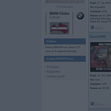
Kopš:
27. Jan 2003
F13 kabriolets
No:
Aizkraukle
Ziņojumi:
2318
Braucu ar:
02’ 530
Individual Messing,
Passat B5 Variant T
Offline
ilmars4998
Online
Pašreiz BMWPower skatās 313
viesi un 0 reģistrēti lietotāji.
Ienākt BMWPower
• Pieslēgties
• Reģistrēties
Kopš:
28. Nov 200
• Aizmirsi paroli?
No:
Cēsis
Ziņojumi:
1475
Braucu ar:
XY-28
Offline