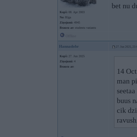
bet nu du
Kopš:
08. Apr 2003
No:
Rīga
Ziņojumi:
4945
Braucu ar:
studentu variantu
Offline
Hannadobr
27. Jun 2025, 23:
Kopš:
27. Jun 2025
Ziņojumi:
4
Braucu ar:
14 Oct
man pi
seetaa
buus 
cik dzi
ravush