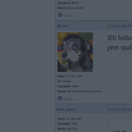
Ziņojumi:
30616
Braucu ar:
ra ucuarB
Offline
Modrs
27. Dec 2025, 19
Rīt būšo
pret spa
Kopš:
22. Nov 2004
No:
Zilupe
Ziņojumi:
10498
Braucu ar:
Latvijas veiksmes stāstu
Offline
bum_bumz
27. Dec 2025, 19
Kopš:
05. Jan 2006
Ziņojumi:
7636
Braucu ar:
E34