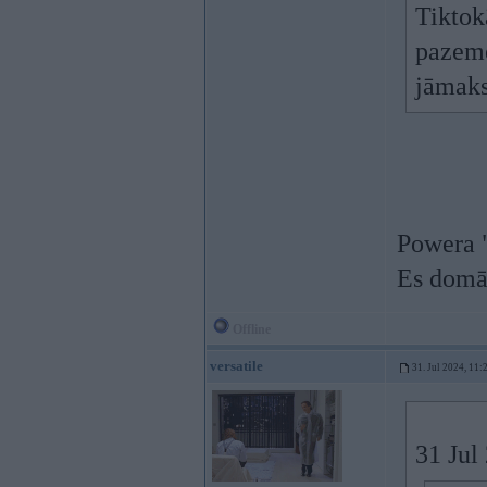
Tiktok
pazeme
jāmaks
Powera "
Es domāj
Offline
versatile
31. Jul 2024, 11:
31 Jul