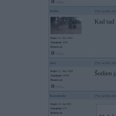
Offline
Bullis
01. Jul 2025, 18:
Kad tad 
Kopš:
14. Nov 2003
Ziņojumi:
2501
Braucu ar:
Offline
user
01. Jul 2025, 18:
Kopš:
12. May 2020
Šodien j
Ziņojumi:
14559
Braucu ar:
Offline
Katastrofa
01. Jul 2025, 18:
Kopš:
24. Jan 2021
Ziņojumi:
274
Braucu ar: