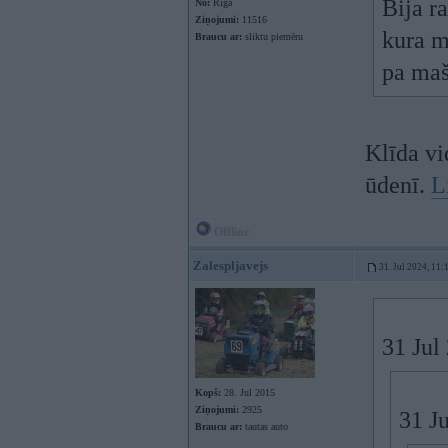
Bija r
No:
Rīga
Ziņojumi:
11516
kura m
Braucu ar:
sliktu piemēru
pa maš
Klīda vi
ūdenī.
L
Offline
Zalespljavejs
31. Jul 2024, 11:
31 Jul
Kopš:
28. Jul 2015
Ziņojumi:
2925
31 J
Braucu ar:
tautas auto