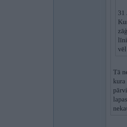
31 
Kun
zāģ
līn
vēl
Tā n
kura 
pārvi
lapas
neka