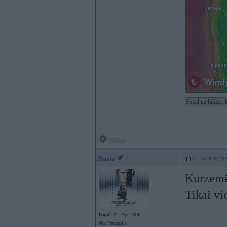
Spied uz bildes, 
Offline
Staris
27. Dec 2025, 19
Kurzemē 
Tikai vi
Kopš:
24. Apr 2006
No:
Ventspils