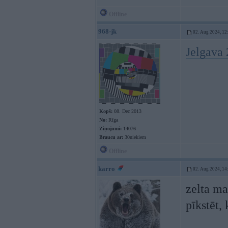
Offline
968-jk
02. Aug 2024, 12
Jelgava 
Kopš:
08. Dec 2013
No:
Rīga
Ziņojumi:
14076
Braucu ar:
30niekiem
Offline
karro
02. Aug 2024, 14
zelta ma
pīkstēt,