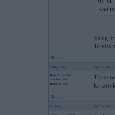
01 Jul
Kad ta
Vajag br
Te viss 
Offline
bum_bumz
27. Dec 2025, 16
Kopš:
05. Jan 2006
Tikko no
Ziņojumi:
7636
kā iztrū
Braucu ar:
E34
Offline
Achtung
27. Dec 2025, 17