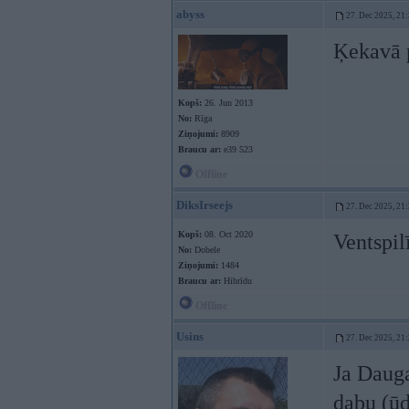
abyss
27. Dec 2025, 21
Ķekavā p
Kopš:
26. Jun 2013
No:
Rīga
Ziņojumi:
8909
Braucu ar:
e39 523
Offline
DiksIrseejs
27. Dec 2025, 21
Kopš:
08. Oct 2020
Ventspil
No:
Dobele
Ziņojumi:
1484
Braucu ar:
Hibrīdu
Offline
Usins
27. Dec 2025, 21
Ja Dauga
dabu (ūd