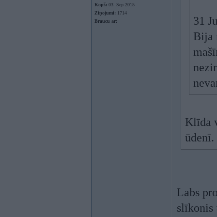
Kopš:
03. Sep 2015
Ziņojumi:
1714
31 J
Braucu ar:
Bija 
mašī
nezin
nevar
Klīda 
ūdenī.
Labs pr
slīkonis