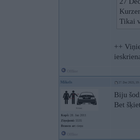
27 Dec
Kurzem
Tikai 
++ Viņie
ieskrien
Offline
Mikels
27. Dec 2025, 19
Biju šod
Bet šķie
Kopš:
28. Jan 2011
Ziņojumi:
5535
Braucu ar:
cieņu
Offline