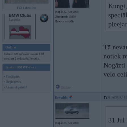
Kungi, 
F13 kabriolets
Kopš:
22. Apr 2008
speciā
Ziņojumi:
10350
Braucu ar:
Alfu
pieeja
Tā nevar
Online
Pašreiz BMWPower skatās 180
notiek r
viesi un 2 reģistrēti lietotāji.
Nogāzti 
Ienākt BMWPower
velo cel
• Pieslēgties
• Reģistrēties
• Aizmirsi paroli?
Offline
Ervalds
31. Jul 2024, 10:
31 Jul
Kopš:
26. Apr 2008