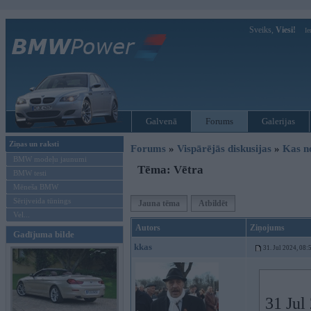
Sveiks,
Viesi!
Ie
Galvenā
Forums
Galerijas
Ziņas un raksti
Forums
»
Vispārējās diskusijas
»
Kas no
BMW modeļu jaunumi
Tēma: Vētra
BMW testi
Mēneša BMW
Sērijveida tūnings
Jauna tēma
Atbildēt
Vel...
Autors
Ziņojums
Gadījuma bilde
kkas
31. Jul 2024, 08:
31 Jul