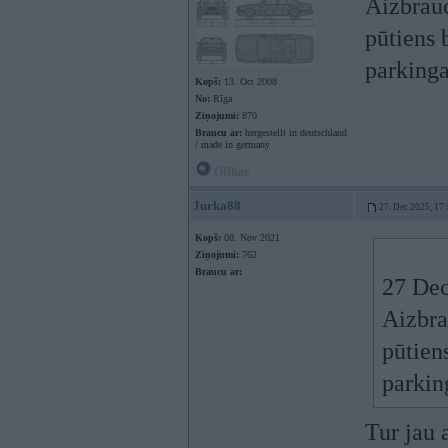
Aizbrauc
pūtiens 
parking
Kopš:
13. Oct 2008
No:
Rīga
Ziņojumi:
870
Braucu ar:
hergestellt in deutschland
/ made in germany
Offline
Jurka88
27. Dec 2025, 17
Kopš:
08. Nov 2021
Ziņojumi:
762
Braucu ar:
27 Dec
Aizbra
pūtiens
parkin
Tur jau 