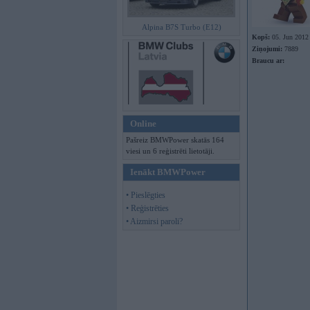
Alpina B7S Turbo (E12)
Kopš:
05. Jun 2012
Ziņojumi:
7889
Braucu ar:
Online
Pašreiz BMWPower skatās 164
viesi un 6 reģistrēti lietotāji.
Ienākt BMWPower
• Pieslēgties
• Reģistrēties
• Aizmirsi paroli?