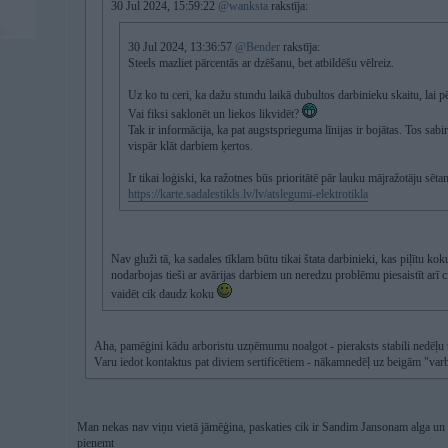
30 Jul 2024, 15:59:22
@wanksta
rakstīja:
30 Jul 2024, 13:36:57
@Bender
rakstīja:
Steels mazliet pārcentās ar dzēšanu, bet atbildēšu vēlreiz.
Uz ko tu ceri, ka dažu stundu laikā dubultos darbinieku skaitu, lai
Vai fiksi saklonēt un liekos likvidēt?
Tak ir informācija, ka pat augstsprieguma līnijas ir bojātas. Tos sab
vispār klāt darbiem ķertos.
Ir tikai loģiski, ka ražotnes būs prioritātē pār lauku mājražotāju sēta
https://karte.sadalestikls.lv/lv/atslegumi-elektrotikla
Nav gluži tā, ka sadales tīklam būtu tikai štata darbinieki, kas piļītu k
nodarbojas tieši ar avārijas darbiem un neredzu problēmu piesaistīt arī c
vaidēt cik daudz koku
Aha, pamēģini kādu arboristu uzņēmumu noalgot - pieraksts stabili nedēļu
Varu iedot kontaktus pat diviem sertificētiem - nākamnedēļ uz beigām "varb
Man nekas nav viņu vietā jāmēģina, paskaties cik ir Sandim Jansonam alga un
pieņemt