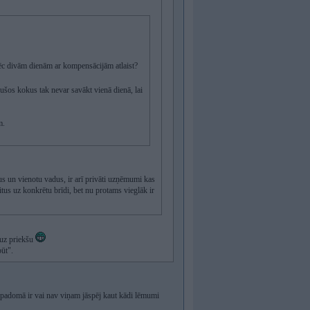
 pēc divām dienām ar kompensācijām atlaist?
irušos kokus tak nevar savākt vienā dienā, lai
m.
okus un vienotu vadus, ir arī privāti uzņēmumi kas
itus uz konkrētu brīdi, bet nu protams vieglāk ir
 uz priekšu
ūt".
 padomā ir vai nav viņam jāspēj kaut kādi lēmumi