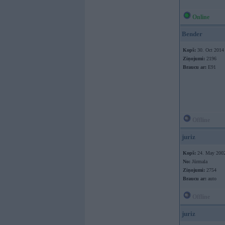
Online
Bender
Kopš:
30. Oct 2014
Ziņojumi:
2196
Braucu ar:
E91
Offline
juriz
Kopš:
24. May 200
No:
Jūrmala
Ziņojumi:
2754
Braucu ar:
auto
Offline
juriz