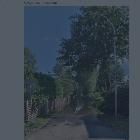
Selgas iela , piemēram
2