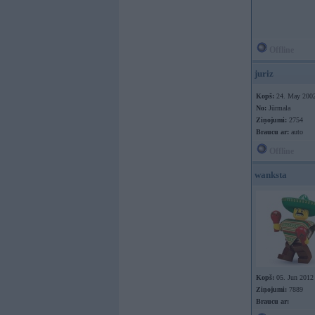
Offline
juriz
Kopš:
24. May 200
No:
Jūrmala
Ziņojumi:
2754
Braucu ar:
auto
Offline
wanksta
Kopš:
05. Jun 2012
Ziņojumi:
7889
Braucu ar: