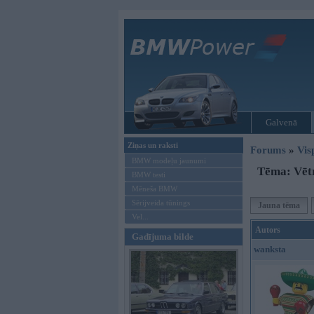
Galvenā
Ziņas un raksti
Forums
»
Vis
BMW modeļu jaunumi
Tēma: Vēt
BMW testi
Mēneša BMW
Sērijveida tūnings
Jauna tēma
Vel...
Autors
Gadījuma bilde
wanksta