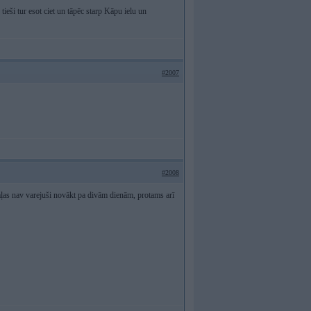
tieši tur esot ciet un tāpēc starp Kāpu ielu un
#2007
#2008
ļas nav varejuši novākt pa divām dienām, protams arī