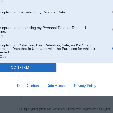
In
o opt-out of the Sale of my Personal Data.
In
to opt-out of processing my Personal Data for Targeted
ing.
In
o opt-out of Collection, Use, Retention, Sale, and/or Sharing
ersonal Data that Is Unrelated with the Purposes for which it
lected.
30. Jul 2024, 19:21
Out
CONFIRM
30 Jul 2024, 18:59:28
@juriz
rakstīja:
Aizbraucu paskatīties, kas man Asaru kapos notiek. Tur viss OK, bija tikai j
nolūzis.
Bet nācās braukt pret spalvu ārā no Kāpu ielas, jo tur visas škērsielas uz pro
laba peļķe, neriskēju, nam man džips. Stacijas iela izskatījās OK, bet paša
Data Deletion
Data Access
Privacy Policy
ielu atpakaļ.
Asaru parciņš, pretī tas mežiņš, kārtīgi papostīti.
Jā, kapos pat negaidīti labā kārtībā viss - ņemot vērā, ka pavisam blakus jūrai.