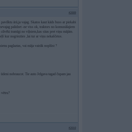
#2009
 pavilktu ārā,ja vajag. Skatos kaut kāds buss ar piekabi
 nevajag palidzet -ne viss ok, traktors no komunālajiem
a cilvēki tramīgi no viļniem,kas sitas pret viņu mājām.
ļš kur nogriezties ,lai tur ar viņu nekaščetos.
sienu paglaztas, vai māja vairāk noplūst ?
 ūdeni nobraucot. Tie auto Jelgava tagad čupam jau
u vētru?
#2010