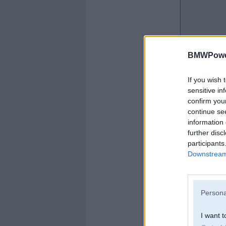
BMWPower
If you wish 
sensitive in
confirm you
continue se
information 
further disc
participants
Downstream 
Offline
werto
Persona
I want t