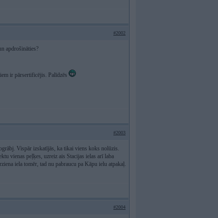
#2002
un apdrošināties?
iem ir pārsertificējis. Palīdzēs
#2003
rābj. Vispār izskatījās, ka tikai viens koks nolūzis.
tu vienas peļķes, uzreiz ais Stacijas ielas arī laba
rziena iela tomēr, tad nu pabraucu pa Kāpu ielu atpakaļ.
#2004