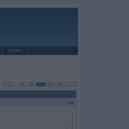
Reklāma
 •
|«
«
...
99
100
101
102
103
»
»|
#2001