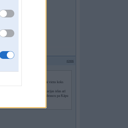
#2006
ānogrābj. Vispār izskatījās, ka tikai viens koks
spektu vienas peļķes, uzreiz ais Stacijas ielas arī
ura vienvirziena iela tomēr, tad nu pabraucu pa Kāpu