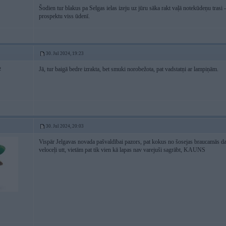
Šodien tur blakus pa Selgas ielas izeju uz jūru sāka rakt vaļā notekūdeņu trasi - 
prospektu viss ūdenī.
30. Jul 2024, 19:23
Jā, tur baigā bedre izrakta, bet smuki norobežota, pat vadstatņi ar lampiņām.
2
30. Jul 2024, 20:03
Vispār Jelgavas novada pašvaldībai pazors, pat kokus no šosejas braucamās da
veloceļi utt, vietām pat tik vien kā lapas nav varejuši sagrābt, KAUNS