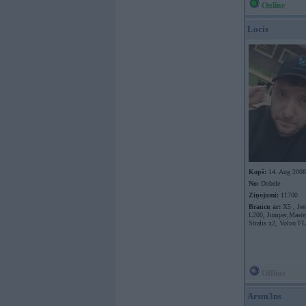
Online
Locis
Kopš:
14. Aug 2008
No:
Dobele
Ziņojumi:
11700
Braucu ar:
X5 , Jee
L200, Jumper,Master
Stralis x2, Volvo F
Offline
Arsm3ns