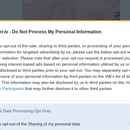
.lv -
Do Not Process My Personal Information
to opt-out of the sale, sharing to third parties, or processing of your per
formation for targeted advertising by us, please use the below opt-out s
Spied uz bildes, lai redzētu pilnā izmērā (675x1200)
r selection. Please note that after your opt-out request is processed y
eing interest-based ads based on personal information utilized by us or
vakar, gan jau bija ūdens līdz pat robežai ar Kāpu ielu.
disclosed to third parties prior to your opt-out. You may separately opt-
Džips vēlāk bija aizbraucis
losure of your personal information by third parties on the IAB’s list of
. This information may also be disclosed by us to third parties on the
IA
[ Šo ziņu laboja juriz, 30 Jul 2024, 19:05:31 ]
Participants
that may further disclose it to other third parties.
30. Jul 2024, 19:07
l Data Processing Opt Outs
Apakšuzņēmēji jau rukā uz bojājumiem,man čoms vienā tādā rukā,teica,ka dar
o opt-out of the Sharing of my personal data.