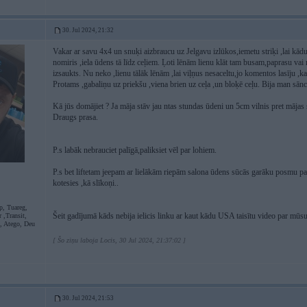
30. Jul 2024, 21:32
Vakar ar savu 4x4 un snuķi aizbraucu uz Jelgavu izlūkos,iemetu striķi ,lai kādu
nomiris ,iela ūdens tā līdz ceļiem. Ļoti lēnām lienu klāt tam busam,paprasu vai
izsaukts. Nu neko ,lienu tālāk lēnām ,lai viļņus nesaceltu,jo komentos lasīju ,k
Protams ,gabaliņu uz priekšu ,viena brien uz ceļa ,un bloķē ceļu. Bija man sānce
Kā jūs domājiet ? Ja māja stāv jau ntas stundas ūdeni un 5cm vilnis pret mājas 
Draugs prasa.
P.s labāk nebrauciet palīgā,paliksiet vēl par lohiem.
P.s bet liftetam jeepam ar lielākām riepām salona ūdens sūcās garāku posmu pa
kotesies ,kā slīkoņi..
p, Tuareg,
Šeit gadījumā kāds nebija ielicis linku ar kaut kādu USA taisītu video par mūs
 ,Transit,
L, Atego, Deu
[ Šo ziņu laboja Locis, 30 Jul 2024, 21:37:02 ]
30. Jul 2024, 21:53