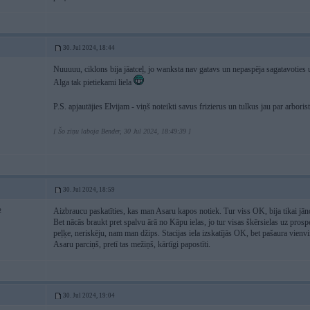
30. Jul 2024, 18:44
Nuuuuu, ciklons bija jāatceļ, jo wanksta nav gatavs un nepaspēja sagatavoties 
Alga tak pietiekami liela
P.S. apjautājies Elvijam - viņš noteikti savus frizierus un tulkus jau par arborist
[ Šo ziņu laboja Bender, 30 Jul 2024, 18:49:39 ]
30. Jul 2024, 18:59
Aizbraucu paskatīties, kas man Asaru kapos notiek. Tur viss OK, bija tikai jānog
2
Bet nācās braukt pret spalvu ārā no Kāpu ielas, jo tur visas škērsielas uz prospek
peļķe, neriskēju, nam man džips. Stacijas iela izskatījās OK, bet pašaura vienvi
Asaru parciņš, pretī tas mežiņš, kārtīgi papostīti.
30. Jul 2024, 19:04