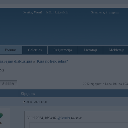
Sveiks,
Viesi!
|
Svetdiena, 9. augusts
Ienākt
Reģistrācija
Forums
Galerijas
Reģistrācija
Lietotāji
Meklētājs
pārējās diskusijas
»
Kas notiek ielās?
ra
Atbildēt
2042 ziņojumi • Lapa 101 no 103
Ziņojums
30. Jul 2024, 17:31
30 Jul 2024, 16:34:02
@Bender
rakstīja: