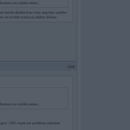
r Hormuzu nav nekāda sakara...
teļu karteļu alkatība.Kaut viens degvielas uzpildes
nās vai nu būtu ticama,vai atklātos diršana
#3330
r Hormuzu nav nekāda sakara...
 ieguvi +20% vispār nav problēmas palielināt.