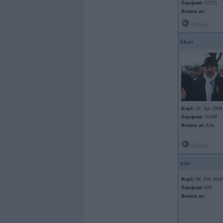
Ziņojumi:
17375
Braucu ar:
Offline
kkas
Kopš:
22. Apr 2008
Ziņojumi:
10348
Braucu ar:
Alfu
Offline
esir
Kopš:
08. Feb 2010
Ziņojumi:
690
Braucu ar: