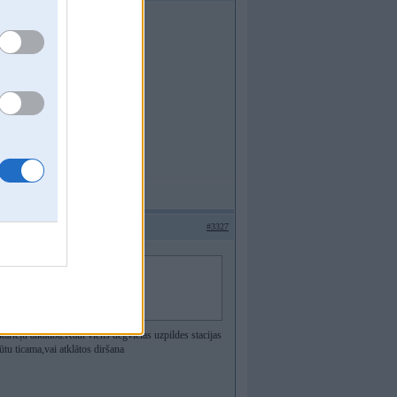
zu nav nekāda sakara...
#3327
rmuzu nav nekāda sakara...
 karteļu alkatība.Kaut viens degvielas uzpildes stacijas
ūtu ticama,vai atklātos diršana