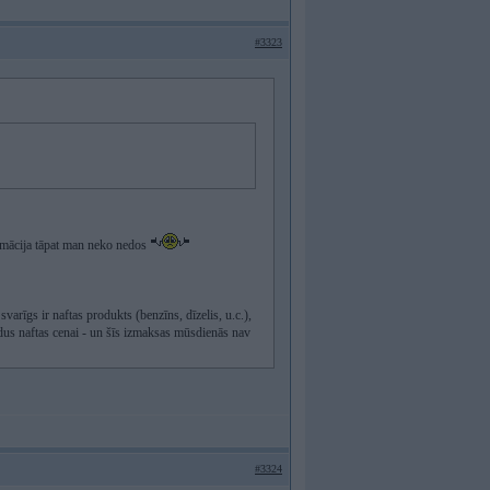
#3323
formācija tāpat man neko nedos
varīgs ir naftas produkts (benzīns, dīzelis, u.c.),
ildus naftas cenai - un šīs izmaksas mūsdienās nav
#3324