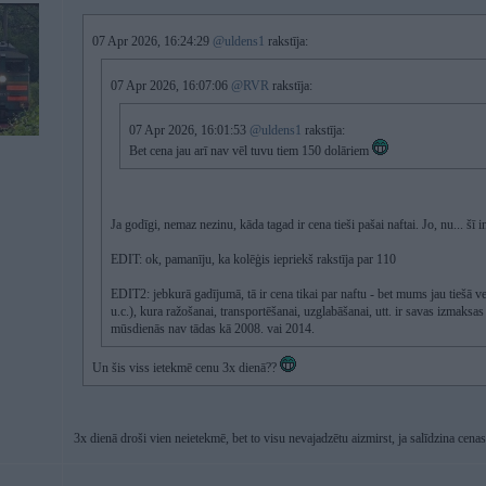
07 Apr 2026, 16:24:29
@uldens1
rakstīja:
07 Apr 2026, 16:07:06
@RVR
rakstīja:
07 Apr 2026, 16:01:53
@uldens1
rakstīja:
Bet cena jau arī nav vēl tuvu tiem 150 dolāriem
Ja godīgi, nemaz nezinu, kāda tagad ir cena tieši pašai naftai. Jo, nu... š
EDIT: ok, pamanīju, ka kolēģis iepriekš rakstīja par 110
EDIT2: jebkurā gadījumā, tā ir cena tikai par naftu - bet mums jau tiešā ve
u.c.), kura ražošanai, transportēšanai, uzglabāšanai, utt. ir savas izmaksas
mūsdienās nav tādas kā 2008. vai 2014.
Un šis viss ietekmē cenu 3x dienā??
3x dienā droši vien neietekmē, bet to visu nevajadzētu aizmirst, ja salīdzina cen