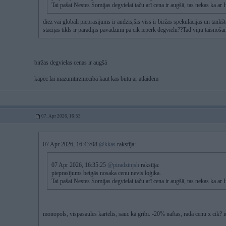
Tai pašai Nestes Somijas degvielai taču arī cena ir augšā, tas nekas ka a
diez vai globāli pieprasījums ir audzis,šis viss ir biržas spekulācijas un tankš
stacijas tikls ir parādijis pavadzīmi pa cik iepērk degvielu??Tad viņu taisnoša
biržas degvielas cenas ir augšā
kāpēc lai mazumtirzniecībā kaut kas būtu ar atlaidēm
07. Apr 2026, 16:53
07 Apr 2026, 16:43:08
@kkas
rakstīja:
07 Apr 2026, 16:35:25
@piradzinjsh
rakstīja:
pieprasījums beigās nosaka cenu nevis loģika.
Tai pašai Nestes Somijas degvielai taču arī cena ir augšā, tas nekas ka a
monopols, vispasaules kartelis, sauc kā gribi. -20% naftas, rada cenu x cik?