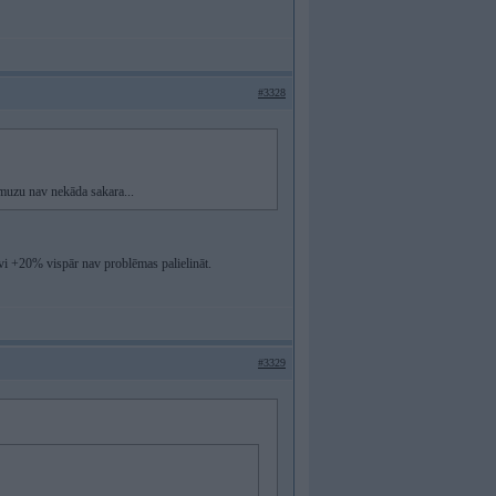
#3328
rmuzu nav nekāda sakara...
uvi +20% vispār nav problēmas palielināt.
#3329