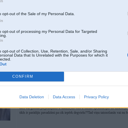
In
pieprasījums beigās nosaka cenu nevis loģika.
Tai pašai Nestes Somijas degvielai taču arī cena ir augšā, tas nekas ka ar Hormu
o opt-out of the Sale of my Personal Data.
In
to opt-out of processing my Personal Data for Targeted
ing.
In
o opt-out of Collection, Use, Retention, Sale, and/or Sharing
ersonal Data that Is Unrelated with the Purposes for which it
dzi
lected.
Out
07. Apr 2026, 16:40
CONFIRM
07 Apr 2026, 16:35:25
@piradzinjsh
rakstīja:
pieprasījums beigās nosaka cenu nevis loģika.
Data Deletion
Data Access
Privacy Policy
Tai pašai Nestes Somijas degvielai taču arī cena ir augšā, tas nekas ka ar Ho
diez vai globāli pieprasījums ir audzis,šis viss ir biržas spekulācijas un tankšteļu
tikls ir parādijis pavadzīmi pa cik iepērk degvielu??Tad viņu taisnošanās vai nu b