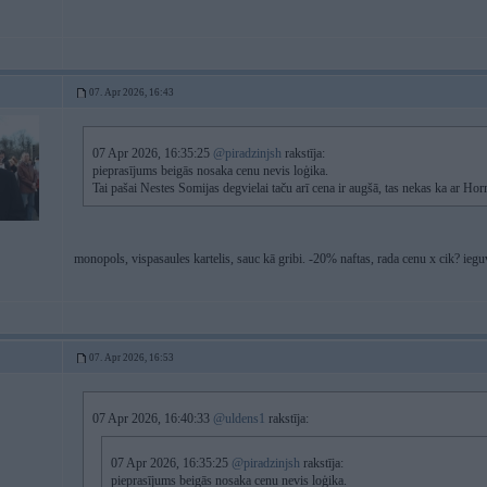
07. Apr 2026, 16:43
07 Apr 2026, 16:35:25
@piradzinjsh
rakstīja:
pieprasījums beigās nosaka cenu nevis loģika.
Tai pašai Nestes Somijas degvielai taču arī cena ir augšā, tas nekas ka ar Ho
monopols, vispasaules kartelis, sauc kā gribi. -20% naftas, rada cenu x cik? ieg
07. Apr 2026, 16:53
07 Apr 2026, 16:40:33
@uldens1
rakstīja:
07 Apr 2026, 16:35:25
@piradzinjsh
rakstīja:
pieprasījums beigās nosaka cenu nevis loģika.