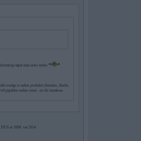
ī informācija tāpat man neko nedos
idā svarīgs ir naftas produkts (benzīns, dīzelis,
 vēl papildus naftas cenai - un šīs izmaksas
as DUS ar 2008. vai 2014.