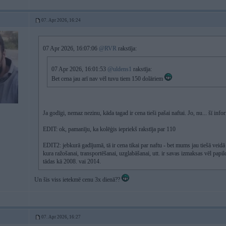
07. Apr 2026, 16:24
07 Apr 2026, 16:07:06
@RVR
rakstīja:
07 Apr 2026, 16:01:53
@uldens1
rakstīja:
Bet cena jau arī nav vēl tuvu tiem 150 dolāriem
Ja godīgi, nemaz nezinu, kāda tagad ir cena tieši pašai naftai. Jo, nu... šī in
EDIT: ok, pamanīju, ka kolēģis iepriekš rakstīja par 110
EDIT2: jebkurā gadījumā, tā ir cena tikai par naftu - bet mums jau tiešā veidā s
kura ražošanai, transportēšanai, uzglabāšanai, utt. ir savas izmaksas vēl pap
tādas kā 2008. vai 2014.
Un šis viss ietekmē cenu 3x dienā??
07. Apr 2026, 16:27