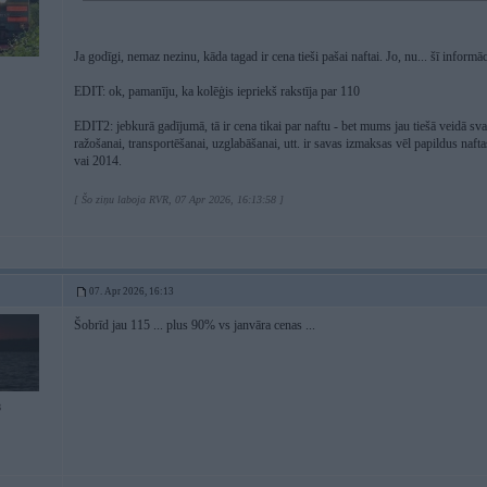
Ja godīgi, nemaz nezinu, kāda tagad ir cena tieši pašai naftai. Jo, nu... šī infor
EDIT: ok, pamanīju, ka kolēģis iepriekš rakstīja par 110
EDIT2: jebkurā gadījumā, tā ir cena tikai par naftu - bet mums jau tiešā veidā svar
ražošanai, transportēšanai, uzglabāšanai, utt. ir savas izmaksas vēl papildus naf
vai 2014.
[ Šo ziņu laboja RVR, 07 Apr 2026, 16:13:58 ]
07. Apr 2026, 16:13
Šobrīd jau 115 ... plus 90% vs janvāra cenas ...
8