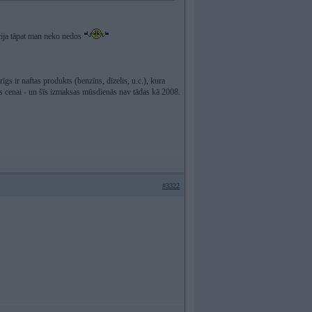
mācija tāpat man neko nedos
īgs ir naftas produkts (benzīns, dīzelis, u.c.), kura
tas cenai - un šīs izmaksas mūsdienās nav tādas kā 2008.
#3322