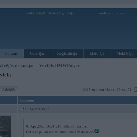
Sveiks,
Viesi!
|
Sestdiena, 8. augusts
Ienākt
Reģistrācija
Forums
Galerijas
Reģistrācija
Lietotāji
Meklētājs
pārējās diskusijas
»
Vortāls BMWPower
viela
Atbildēt
3415 ziņojumi • Lapa 167 no 171 •
Ziņojums
07. Apr 2026, 16:07
07 Apr 2026, 16:01:53
@uldens1
rakstīja:
Bet cena jau arī nav vēl tuvu tiem 150 dolāriem