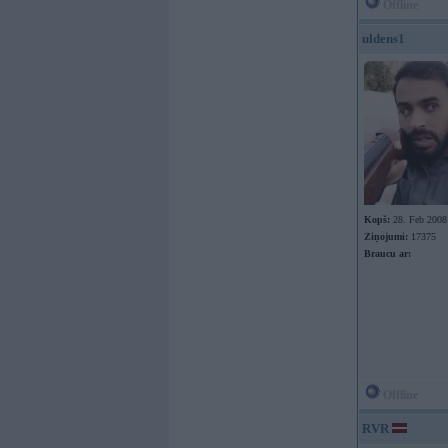
Offline
uldens1
Kopš:
28. Feb 2008
Ziņojumi:
17375
Braucu ar:
Offline
RVR