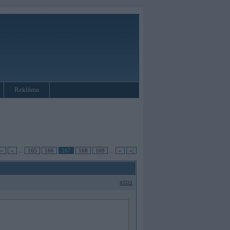
Reklāma
|«
«
...
165
166
167
168
169
...
»
»|
#3321