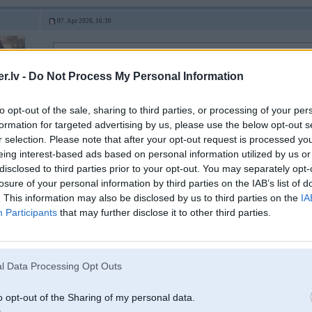
07. Apr 2026, 16:30
07 Apr 2026, 16:07:06
@RVR
rakstīja:
.lv -
Do Not Process My Personal Information
07 Apr 2026, 16:01:53
@uldens1
rakstīja:
Bet cena jau arī nav vēl tuvu tiem 150 dolāriem
to opt-out of the sale, sharing to third parties, or processing of your per
formation for targeted advertising by us, please use the below opt-out s
r selection. Please note that after your opt-out request is processed y
Ja godīgi, nemaz nezinu, kāda tagad ir cena tieši pašai naftai. Jo, nu... šī in
eing interest-based ads based on personal information utilized by us or
disclosed to third parties prior to your opt-out. You may separately opt-
EDIT: ok, pamanīju, ka kolēģis iepriekš rakstīja par 110
losure of your personal information by third parties on the IAB’s list of
EDIT2: jebkurā gadījumā, tā ir cena tikai par naftu - bet mums jau tiešā veidā s
. This information may also be disclosed by us to third parties on the
IA
kura ražošanai, transportēšanai, uzglabāšanai, utt. ir savas izmaksas vēl pap
Participants
that may further disclose it to other third parties.
tādas kā 2008. vai 2014.
ņemot vēŗā inflāciju,lai saniegtu 2008.gada cenu,tad šodien naftai būtu jāmaksā 
laikiem ar visu inflāciju,1,5 eiro,labi nodokļi lielāki tagad lai būtu 1,8 eiro
l Data Processing Opt Outs
o opt-out of the Sharing of my personal data.
07. Apr 2026, 16:35