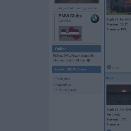
Latvijas lauku tūninga šedevri
Kopš:
18. Sep 2008
Ziņojumi:
23127
Braucu ar:
RVR
Online
Pašreiz BMWPower skatās 191
viesi un 3 reģistrēti lietotāji.
Offline
Ienākt BMWPower
dsks
• Pieslēgties
• Reģistrēties
• Aizmirsi paroli?
Kopš:
12. Nov 200
No:
Liepāja
Ziņojumi:
1770
Braucu ar: