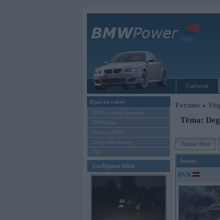
Galvenā
Ziņas un raksti
Forums
»
Vis
BMW modeļu jaunumi
Tēma: Deg
BMW testi
Mēneša BMW
Sērijveida tūnings
Jauna tēma
Vel...
Autors
Gadījuma bilde
RVR