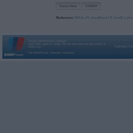
Jauna tēma
Atbildēt
Moderatori:
968-jk
,
AV
,
AiwaShuraLLP
,
GirtzB
,
Lafter
Vortāls BMWPower.lv darbojas
kopš 2002. gada 14. maija. Tas nav auto klubs un nav saistīts ar
Galvena
|
Fo
BMW AG.
Par BMWPower
|
Kontakti
|
Reklāma