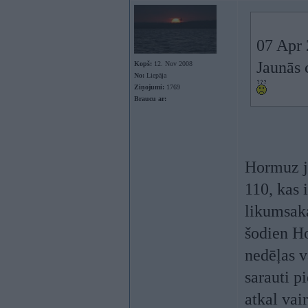
07 Apr 
Jaunās 
Kopš:
12. Nov 2008
No:
Liepāja
Ziņojumi:
1769
Braucu ar:
Hormuz jo
110, kas 
likumsakar
šodien Ho
nedēļas v
sarauti pi
atkal vai