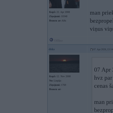
man priek
Kopš:
22. Apr 2008
Ziņojumi:
10348
bezpropel
Braucu ar:
Alfu
viņus viņ
Offline
dsks
07. Apr 2026, 13:14
07 Apr 
hvz par
Kopš:
12. Nov 2008
No:
Liepāja
cenas š
Ziņojumi:
1769
Braucu ar:
man pri
bezprop