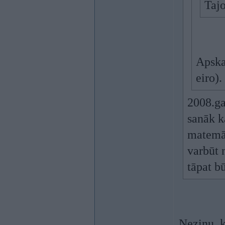
Tajo
Apska
eiro).
2008.ga
sanāk k
matemāt
varbūt 
tāpat b
Nezinu, k