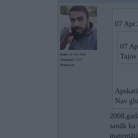
07 Apr 
07 Ap
Tajos
Kopš:
28. Feb 2008
Ziņojumi:
17374
Braucu ar:
Apskati
Nav glu
2008.gadā
sanāk ka 
matemātik