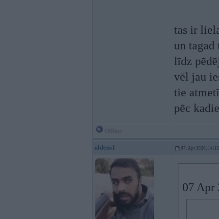
tas ir li
un tagad t
līdz pēdē
vēl jau i
tie atmet
pēc kadie
Offline
uldens1
07. Apr 2026, 14:13
07 Apr 