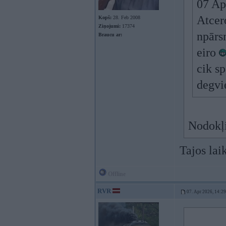
07 Ap
Atcer
Kopš:
28. Feb 2008
Ziņojumi:
17374
npārsn
Braucu ar:
eiro
cik sp
degvie
Nodokļi
Tajos lai
Offline
RVR
07. Apr 2026, 14:29