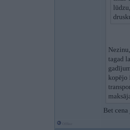
lūdzu,
drusk
Nezinu,
tagad l
gadījum
kopējo 
transpo
maksāja
Bet cena 
Offline