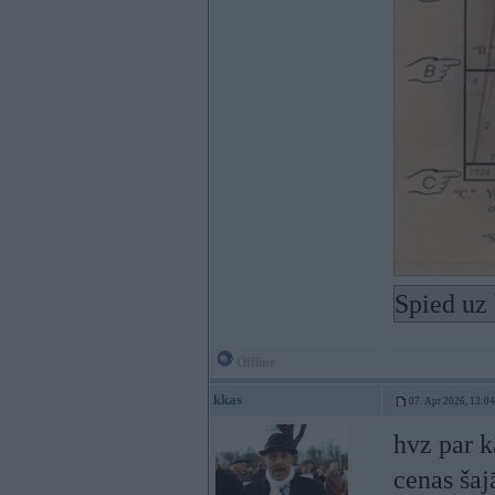
Spied uz 
Offline
kkas
07. Apr 2026, 13:04
hvz par 
cenas šaj