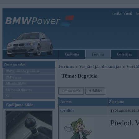
Sveiks,
Viesi!
Ie
Galvenā
Forums
Galerijas
Ziņas un raksti
Forums
»
Vispārējās diskusijas
»
Vort
BMW modeļu jaunumi
Tēma: Degviela
BMW testi
Mēneša BMW
Sērijveida tūnings
Jauna tēma
Atbildēt
Vel...
Autors
Ziņojums
Gadījuma bilde
spriditis
06. Apr 2026, 16:03
Piedod. 