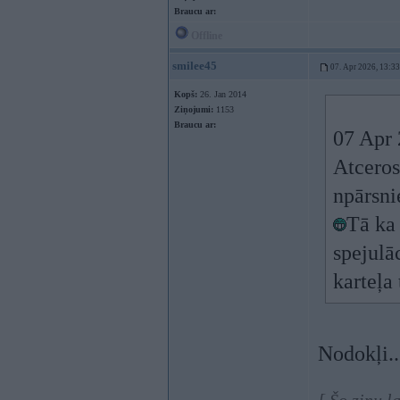
Braucu ar:
Offline
smilee45
07. Apr 2026, 13:33
Kopš:
26. Jan 2014
Ziņojumi:
1153
Braucu ar:
07 Apr 
Atceros
npārsni
Tā ka 
spejulā
karteļa
Nodokļi.