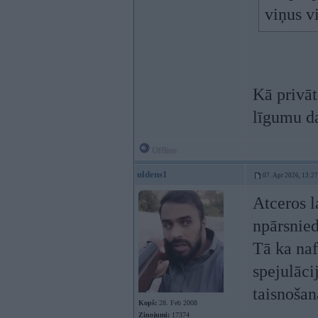
viņus v
Kā privāt
līgumu da
Offline
uldens1
07. Apr 2026, 13:27
Atceros l
npārsnied
Tā ka naf
spejulāci
taisnošan
Kopš:
28. Feb 2008
Ziņojumi:
17374