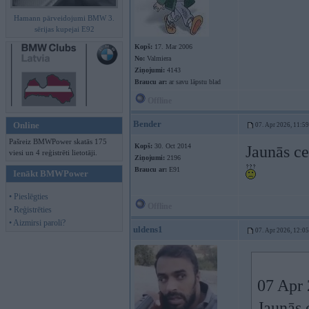
Hamann pārveidojumi BMW 3.
sērijas kupejai E92
Kopš:
17. Mar 2006
No:
Valmiera
Ziņojumi:
4143
Braucu ar:
ar savu lāpstu blad
Offline
Bender
Online
07. Apr 2026, 11:59
Pašreiz BMWPower skatās 175
Kopš:
30. Oct 2014
Jaunās ce
viesi un 4 reģistrēti lietotāji.
Ziņojumi:
2196
Braucu ar:
E91
Ienākt BMWPower
• Pieslēgties
Offline
• Reģistrēties
• Aizmirsi paroli?
uldens1
07. Apr 2026, 12:05
07 Apr 
Jaunās 