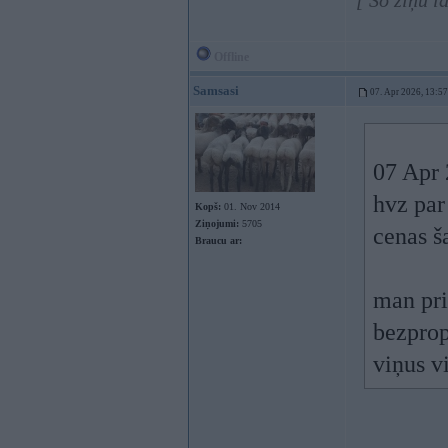
[ Šo ziņu l
Offline
Samsasi
07. Apr 2026, 13:57
07 Apr 
hvz par
Kopš:
01. Nov 2014
Ziņojumi:
5705
cenas š
Braucu ar:
man pri
bezprop
viņus v