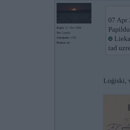
07 Apr 
Papildu
Kopš:
12. Nov 2008
No:
Liepāja
Liekas
Ziņojumi:
1769
Braucu ar:
tad uzr
Loģiski, 