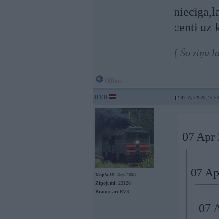
niecīga,l
centi uz 
[ Šo ziņu l
Offline
RVR
07. Apr 2026, 15:54
07 Apr 
07 Ap
Kopš:
18. Sep 2008
Ziņojumi:
23126
Braucu ar:
RVR
07 