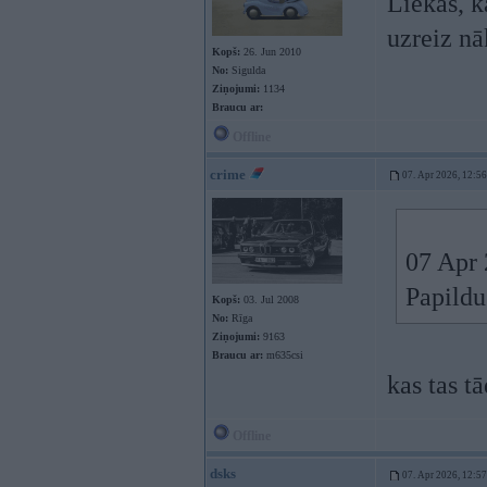
Liekas, k
uzreiz nā
Kopš:
26. Jun 2010
No:
Sigulda
Ziņojumi:
1134
Braucu ar:
Offline
crime
07. Apr 2026, 12:56
07 Apr 
Papildu
Kopš:
03. Jul 2008
No:
Rīga
Ziņojumi:
9163
Braucu ar:
m635csi
kas tas t
Offline
dsks
07. Apr 2026, 12:57