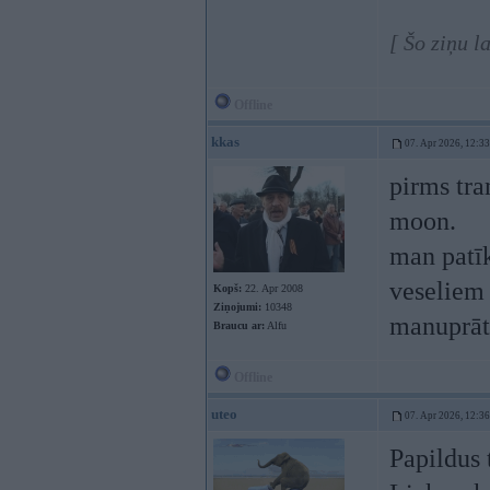
[ Šo ziņu l
Offline
kkas
07. Apr 2026, 12:33
pirms tra
moon.
man patīk
veseliem 
Kopš:
22. Apr 2008
Ziņojumi:
10348
manuprāt,
Braucu ar:
Alfu
Offline
uteo
07. Apr 2026, 12:36
Papildus 