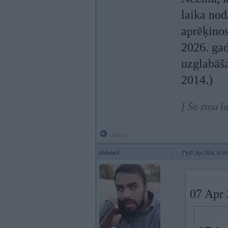
laika nod
aprēķinos
2026. gad
uzglabāša
2014.)
[ Šo ziņu 
Offline
uldens1
07. Apr 2026, 16:01
07 Apr 