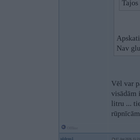
Tajos
Apskati
Nav glu
Vēl var p
visādām i
litru ... 
rūpnīcām
Offline
uldens1
07. Apr 2026, 15:21