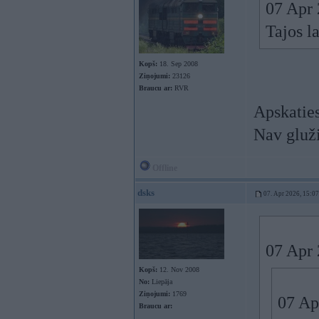
07 Apr 
Tajos l
Kopš:
18. Sep 2008
Ziņojumi:
23126
Braucu ar:
RVR
Apskaties
Nav gluži
Offline
dsks
07. Apr 2026, 15:07
07 Apr 
Kopš:
12. Nov 2008
No:
Liepāja
Ziņojumi:
1769
07 Ap
Braucu ar: