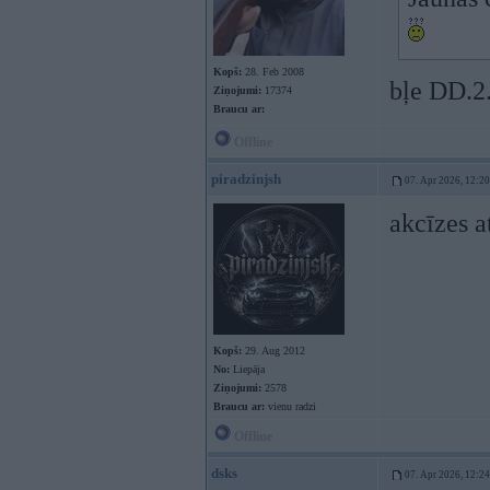
Kopš:
28. Feb 2008
bļe DD.2
Ziņojumi:
17374
Braucu ar:
Offline
piradzinjsh
07. Apr 2026, 12:20
akcīzes a
Kopš:
29. Aug 2012
No:
Liepāja
Ziņojumi:
2578
Braucu ar:
vienu radzi
Offline
dsks
07. Apr 2026, 12:24