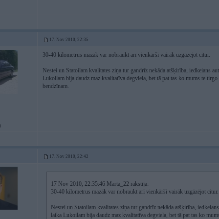
17. Nov 2010, 22:35
30-40 kilometrus mazāk var nobraukt arī vienkārši vairāk uzgāzējot citur.
Nestei un Statoilam kvalitates ziņa tur gandrīz nekāda atšķirība, iedkeians au
Lukoilam bija daudz maz kvalitatīva degviela, bet tā pat tas ko mums te tirgo
bendzīnam.
0
17. Nov 2010, 22:42
17 Nov 2010, 22:35:46 Marta_22 rakstīja:
30-40 kilometrus mazāk var nobraukt arī vienkārši vairāk uzgāzējot citur.
Nestei un Statoilam kvalitates ziņa tur gandrīz nekāda atšķirība, iedkeian
laika Lukoilam bija daudz maz kvalitatīva degviela, bet tā pat tas ko mums