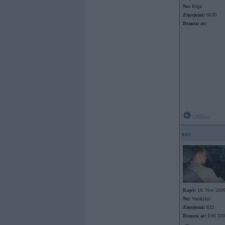
No:
Rīga
Ziņojumi:
6630
Braucu ar:
Offline
zzs
Kopš:
18. Nov 200
No:
Varakļāni
Ziņojumi:
832
Braucu ar:
E46 330