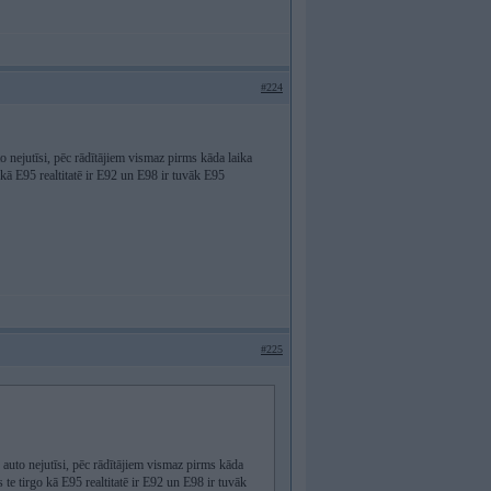
#224
to nejutīsi, pēc rādītājiem vismaz pirms kāda laika
 kā E95 realtitatē ir E92 un E98 ir tuvāk E95
#225
s auto nejutīsi, pēc rādītājiem vismaz pirms kāda
 te tirgo kā E95 realtitatē ir E92 un E98 ir tuvāk