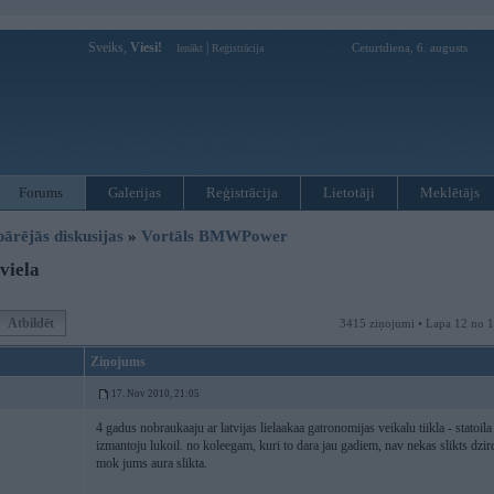
Sveiks,
Viesi!
|
Ceturtdiena, 6. augusts
Ienākt
Reģistrācija
Forums
Galerijas
Reģistrācija
Lietotāji
Meklētājs
pārējās diskusijas
»
Vortāls BMWPower
viela
Atbildēt
3415 ziņojumi • Lapa 12 no 
Ziņojums
17. Nov 2010, 21:05
4 gadus nobraukaaju ar latvijas lielaakaa gatronomijas veikalu tiikla - statoi
izmantoju lukoil. no koleegam, kuri to dara jau gadiem, nav nekas slikts dzir
mok jums aura slikta.