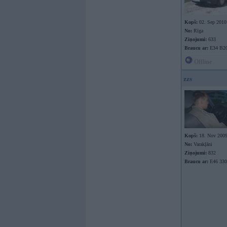
Kopš:
02. Sep 2010
No:
Rīga
Ziņojumi:
633
Braucu ar:
E34 B2
Offline
zzs
Kopš:
18. Nov 200
No:
Varakļāni
Ziņojumi:
832
Braucu ar:
E46 330