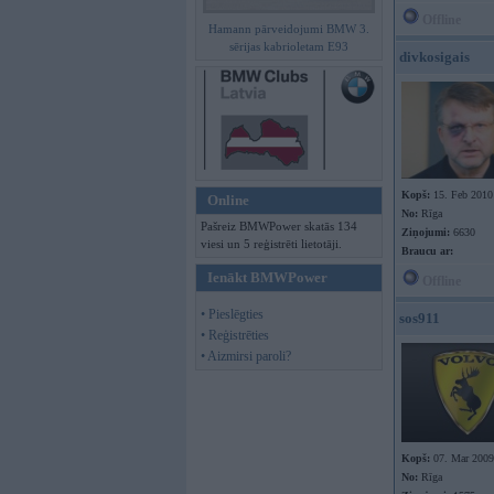
Offline
Hamann pārveidojumi BMW 3.
sērijas kabrioletam E93
divkosigais
Kopš:
15. Feb 2010
Online
No:
Rīga
Pašreiz BMWPower skatās 134
Ziņojumi:
6630
viesi un 5 reģistrēti lietotāji.
Braucu ar:
Ienākt BMWPower
Offline
• Pieslēgties
sos911
• Reģistrēties
• Aizmirsi paroli?
Kopš:
07. Mar 2009
No:
Rīga