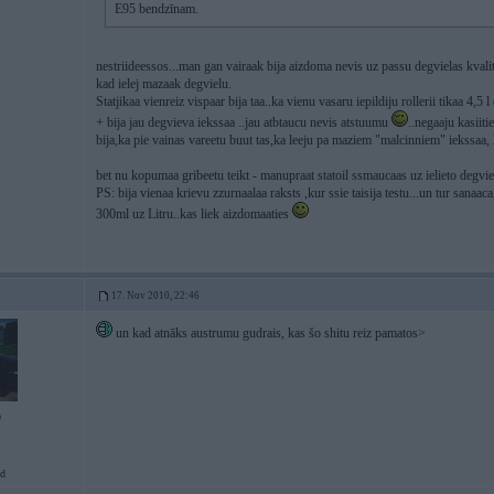
E95 bendzīnam.
nestriideessos...man gan vairaak bija aizdoma nevis uz passu degvielas kvalita
kad ielej mazaak degvielu.
Statjikaa vienreiz vispaar bija taa..ka vienu vasaru iepildiju rollerii tikaa 4,5 l
+ bija jau degvieva iekssaa ..jau atbtaucu nevis atstuumu
..negaaju kasiit
bija,ka pie vainas vareetu buut tas,ka leeju pa maziem "malcinniem" iekssaa, la
bet nu kopumaa gribeetu teikt - manupraat statoil ssmaucaas uz ielieto degvi
PS: bija vienaa krievu zzurnaalaa raksts ,kur ssie taisija testu...un tur sanaaca
300ml uz Litru..kas liek aizdomaaties
17. Nov 2010, 22:46
un kad atnāks austrumu gudrais, kas šo shitu reiz pamatos>
9
d