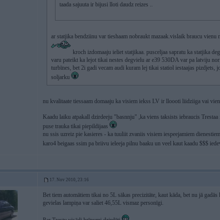
taada sajuuta ir bijusi lloti daudz reizes ..
ar statjika bendziinu var tieshaam nobraukt mazaak.vislaik braucu vienu m
kroch izdomaaju ieliet statjikaa. pusceljaa sapratu ka statjika de
varu pateikt ka lejot tikai nestes degvielu ar e39 530DA var pa latviju n
turbīnes, bet 2i gadi vecam audi kuram lej tikai statiol iestaajas pizdjets, jo
soljarku
nu kvalitaate tiessaam domaaju ka visiem iekss LV ir lloooti liidziiga vai vie
Kaadu laiku atpakall dzirdeeju "basnnju" ,ka viens taksists iebraucis Trestaa 
puse trauka tikai piepildijaas
nu ssis uzreiz pie kasieres - ka tuuliit zvaniis visiem iespeejamiem dienestiem
karo4 beigaas ssim pa briivu ieleeja pilnu baaku un veel kaut kaadu $$$ iedeva
17. Nov 2010, 23:16
Bet tiem automātiem tikai no 5L sākas precizitāte, kaut kāda, bet nu jā gadā
gevielas lampiņa var saliet 46,55L vismaz personīgi.