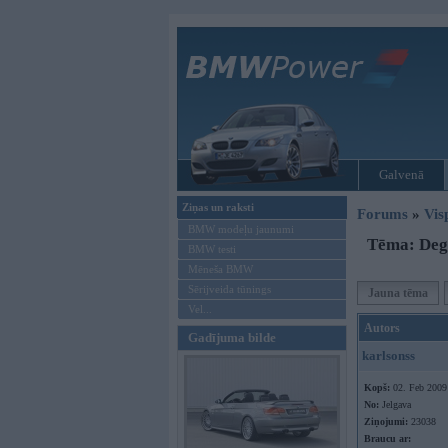
Galvenā
Ziņas un raksti
Forums
»
Vis
BMW modeļu jaunumi
Tēma: Deg
BMW testi
Mēneša BMW
Sērijveida tūnings
Jauna tēma
Vel...
Autors
Gadījuma bilde
karlsonss
Kopš:
02. Feb 2009
No:
Jelgava
Ziņojumi:
23038
Braucu ar: