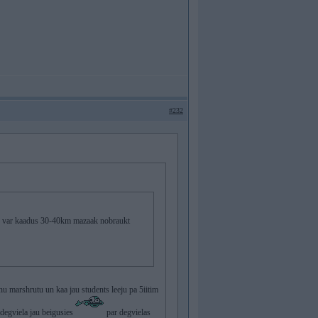
#232
zzu var kaadus 30-40km mazaak nobraukt
nu marshrutu un kaa jau students leeju pa 5iitim
a degviela jau beigusies
par degvielas