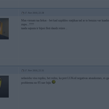
17. Nov 2010, 22:28
Man vienam taa liekas - bet kad uzpildos statjikaa tad ar to benzzu var kaa
zupu...????
taada sajuuta ir bijusi lloti daudz reizes ..
17. Nov 2010, 22:31
nelasishu visu topiku, bet redzu, ka pret LUKoil negativas atsauksmes, es ga
probleemu no 95 nav bijis