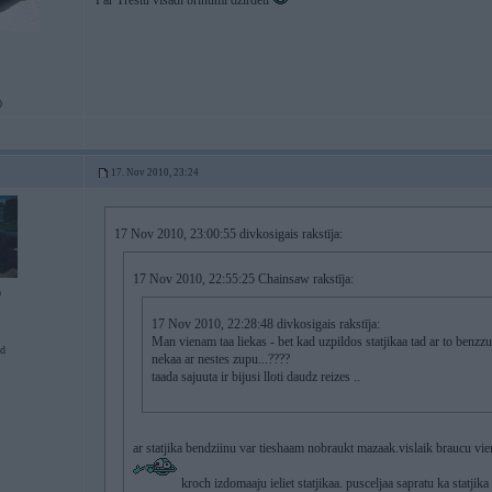
Par Trestu visādi brīnumi dzirdēti
0
17. Nov 2010, 23:24
17 Nov 2010, 23:00:55 divkosigais rakstīja:
17 Nov 2010, 22:55:25 Chainsaw rakstīja:
9
17 Nov 2010, 22:28:48 divkosigais rakstīja:
Man vienam taa liekas - bet kad uzpildos statjikaa tad ar to ben
d
nekaa ar nestes zupu...????
taada sajuuta ir bijusi lloti daudz reizes ..
ar statjika bendziinu var tieshaam nobraukt mazaak.vislaik braucu vie
kroch izdomaaju ieliet statjikaa. pusceljaa sapratu ka statjik