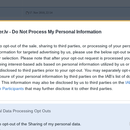
17. Nov 2010, 22:54
Varu teikt tik vienuka katrai tehnikai ir savas prasības pret degvielu. Piem e3
lukoila, nekadu starpibu neredzu ne pateriņā ne jauda. Bet mocī varu liet tikai
.lv -
Do Not Process My Personal Information
lai iedarbinātu, neste ari neīpasi patika
to opt-out of the sale, sharing to third parties, or processing of your per
formation for targeted advertising by us, please use the below opt-out s
17. Nov 2010, 22:55
r selection. Please note that after your opt-out request is processed y
eing interest-based ads based on personal information utilized by us or
17 Nov 2010, 22:46:56 zzs rakstīja:
disclosed to third parties prior to your opt-out. You may separately opt-
un kad atnāks austrumu gudrais, kas šo shitu reiz pamatos>
losure of your personal information by third parties on the IAB’s list of
. This information may also be disclosed by us to third parties on the
IA
Participants
that may further disclose it to other third parties.
gribi teikt, ka tankos ielej preciizi tik cik uz displeja?
vai ka moss ielej vairaak??
nesmiidini
jautaajums tikai ir par cik...domaaju ,ka LV ierindas mietpilsonnus apzog arii 
l Data Processing Opt Outs
o opt-out of the Sharing of my personal data.
17. Nov 2010, 22:55