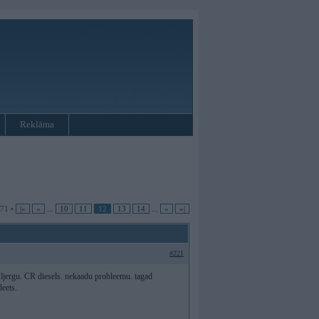
Reklāma
171 •
|«
«
...
10
11
12
13
14
...
»
»|
#221
la ljergu. CR diesels. nekaadu probleemu. tagad
deets.