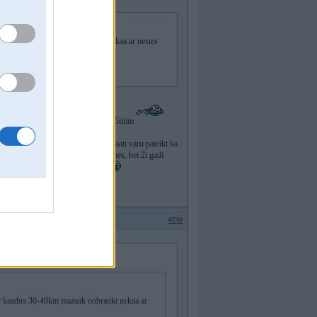
 kaadus 30-40km mazaak nobraukt nekaa ar nestes
hrutu un kaa jau students leeju pa 5iitim
igusies
par degvielas kvalitaati varu pateikt ka
40k nemainot ne sprauslas ne turbīnes, bet 2i gadi
las sisteema lejot statjika soljarku
#230
 var kaadus 30-40km mazaak nobraukt nekaa ar