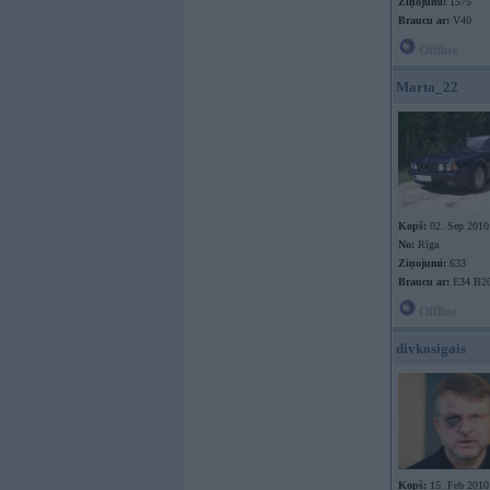
Ziņojumi:
1575
Braucu ar:
V40
Offline
Marta_22
Kopš:
02. Sep 2010
No:
Rīga
Ziņojumi:
633
Braucu ar:
E34 B2
Offline
divkosigais
Kopš:
15. Feb 2010