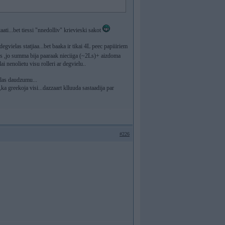
ati...bet tiessi "nnedolliv" krievieski sakot
 degvielas statjiaa...bet baaka ir tikai 4L peec papiiiriem
ies ,jo summa bija paaraak nieciiga (~2Ls)+ aizdoma
i nenolietu visu rolleri ar degvielu..
elas daudzumu...
,ka greekoja visi...dazzaart klluuda sastaadija par
#226