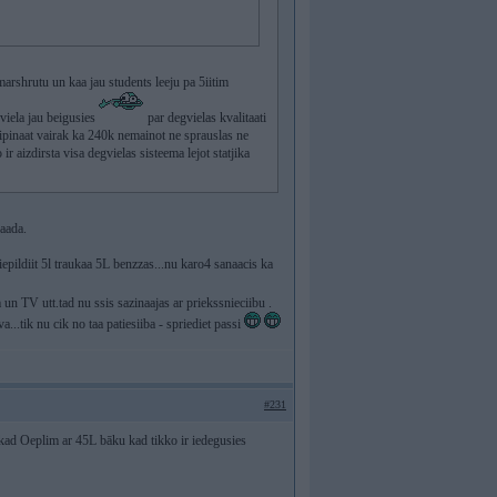
arshrutu un kaa jau students leeju pa 5iitim
gviela jau beigusies
par degvielas kvalitaati
oripinaat vairak ka 240k nemainot ne sprauslas ne
 ir aizdirsta visa degvielas sisteema lejot statjika
naada.
iepildiit 5l traukaa 5L benzzas...nu karo4 sanaacis ka
 un TV utt.tad nu ssis sazinaajas ar priekssnieciibu .
...tik nu cik no taa patiesiiba - spriediet passi
#231
s kad Oeplim ar 45L bāku kad tikko ir iedegusies