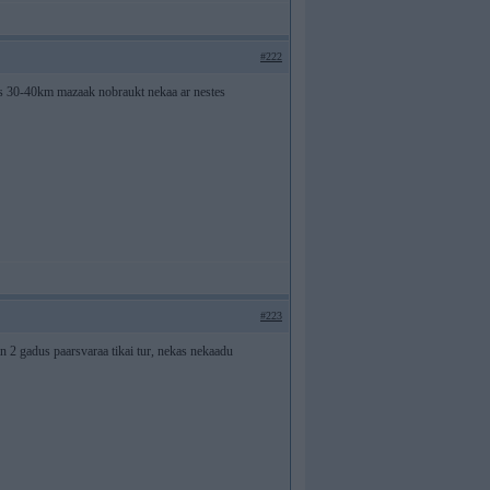
#222
dus 30-40km mazaak nobraukt nekaa ar nestes
#223
n 2 gadus paarsvaraa tikai tur, nekas nekaadu