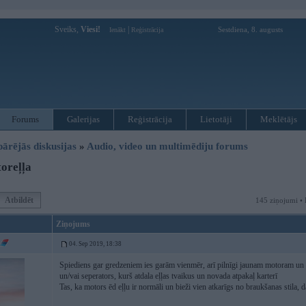
Sveiks,
Viesi!
|
Sestdiena, 8. augusts
Ienākt
Reģistrācija
Forums
Galerijas
Reģistrācija
Lietotāji
Meklētājs
pārējās diskusijas
»
Audio, video un multimēdiju forums
oreļļa
Atbildēt
145 ziņojumi • 
Ziņojums
04. Sep 2019, 18:38
Spiediens gar gredzeniem ies garām vienmēr, arī pilnīgi jaunam motoram un tas i
un/vai seperators, kurš atdala eļļas tvaikus un novada atpakaļ karterī
Tas, ka motors ēd eļļu ir normāli un bieži vien atkarīgs no braukšanas stila