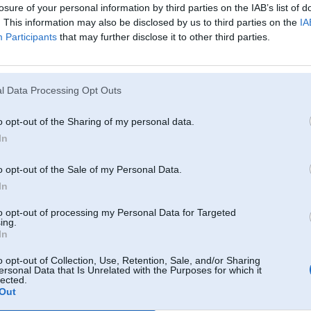
losure of your personal information by third parties on the IAB’s list of
. This information may also be disclosed by us to third parties on the
IA
05. Sep 2019, 09:23
Participants
that may further disclose it to other third parties.
03 Sep 2019, 23:47:54
@AndrisK
rakstīja:
l Data Processing Opt Outs
03 Sep 2019, 15:17:06
@kkas
rakstīja:
pastāstiet, kapēc 30k intervālu eļļām specifikācijā rakstīts intervāls 3
kapēc tieši gads?
o opt-out of the Sharing of my personal data.
In
Jo eļļai ir derīguma termiņš 1 gads no 1. uzkarsēšanas brīža.
o opt-out of the Sale of my Personal Data.
In
Tad kur stress par 30k? Long life eļļa tāpat jāmaina reizi gadā. Auto pats u
30k
to opt-out of processing my Personal Data for Targeted
ing.
In
o opt-out of Collection, Use, Retention, Sale, and/or Sharing
05. Sep 2019, 09:39
ersonal Data that Is Unrelated with the Purposes for which it
lected.
Out
05 Sep 2019, 09:23:18
@kkas
rakstīja: