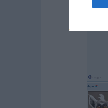
Braucu ar:
F20 R1
Offline
depo