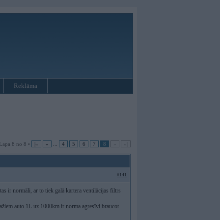
Reklāma
Lapa 8 no 8 •
|«
«
...
4
5
6
7
8
»
»|
#141
r normāli, ar to tiek galā kartera ventilācijas filtrs
, dažiem auto 1L uz 1000km ir norma agresīvi braucot