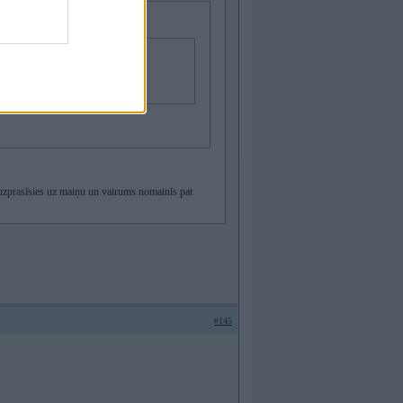
ls 30k km vai gads.
s uzprasīsies uz maiņu un vairums nomainīs pat
#145