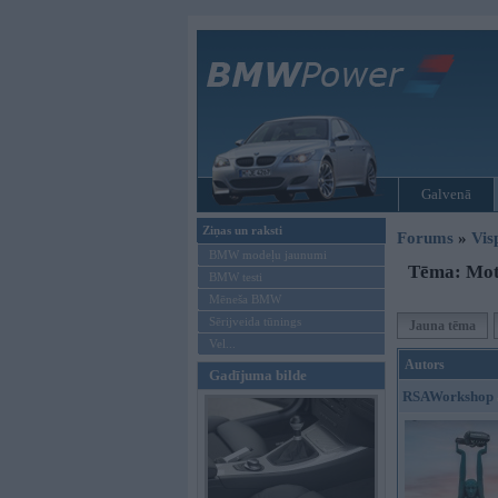
Galvenā
Ziņas un raksti
Forums
»
Vis
BMW modeļu jaunumi
Tēma: Mot
BMW testi
Mēneša BMW
Sērijveida tūnings
Jauna tēma
Vel...
Autors
Gadījuma bilde
RSAWorkshop