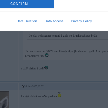
200RT
CONFIRM
03 Sep 2019, 23:47:54
@AndrisK
rakstīja:
03 Sep 2019, 15:17:06
@kkas
rakstīja:
pastāstiet, kapēc 30k intervālu eļļām specifikācijā rakstīts intervā
Data Deletion
Data Access
Privacy Policy
kapēc tieši gads?
Jo eļļai ir derīguma termiņš 1 gads no 1. uzkarsēšanas brīža.
Tad kur stress par 30k? Long life eļļa tāpat jāmaina reizi gadā. Auto pat
nenobraucot 30k
a uz F sērijas 2 gadi
26. Nov 2020, 19:37
Latvijā kāds tirgo WS2 piedevu