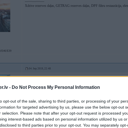
-----------------
Xdrive rezerves daļas, GETRAG rezerves daļas, DPF filtru restaurācija, ele
/E46/E39
04. Sep 2019, 22:48
nu tiesi to jau arii es biju domajis. nekadas magjijas tur nav. Tas pats E39M5 
.lv -
Do Not Process My Personal Information
[ Šo ziņu laboja FR888, 04 Sep 2019, 22:49:54 ]
to opt-out of the sale, sharing to third parties, or processing of your per
formation for targeted advertising by us, please use the below opt-out s
r selection. Please note that after your opt-out request is processed y
eing interest-based ads based on personal information utilized by us or
d Gran Coupe
disclosed to third parties prior to your opt-out. You may separately opt-