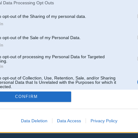
l Data Processing Opt Outs
o opt-out of the Sharing of my personal data.
In
o opt-out of the Sale of my Personal Data.
In
to opt-out of processing my Personal Data for Targeted
ing.
In
o opt-out of Collection, Use, Retention, Sale, and/or Sharing
ersonal Data that Is Unrelated with the Purposes for which it
lected.
Out
CONFIRM
Data Deletion
Data Access
Privacy Policy
 un nav saistīts ar
Galvena
|
Forums
|
Galerijas
|
Reģistrācija
|
Lietotaāji
|
Meklētājs
|
Reklā