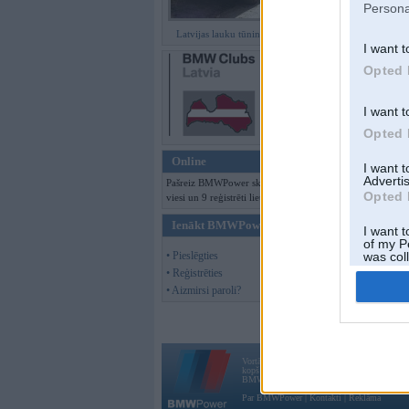
Persona
Latvijas lauku tūninga šedevri
I want t
Opted 
I want t
Opted 
Online
I want 
Advertis
Pašreiz BMWPower skatās 110
Opted 
viesi un 9 reģistrēti lietotāji.
Ienākt BMWPower
I want t
of my P
• Pieslēgties
was col
Opted 
• Reģistrēties
• Aizmirsi paroli?
Vortāls BMWPower.lv darbojas
kopš 2002. gada 14. maija. Tas nav auto klubs
BMW AG.
Par BMWPower
|
Kontakti
|
Reklāma