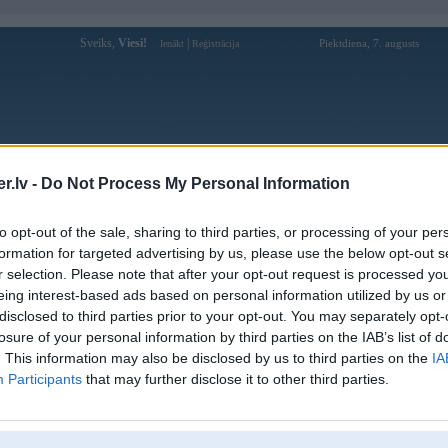
Sveiks,
Viesi!
|
Piektdiena, 7. augusts
Ienākt
Reģistrācija
Forums
Galerijas
Reģistrācija
Lietotāji
Meklētājs
.lv -
Do Not Process My Personal Information
pārējās diskusijas
»
Tērzētava
to opt-out of the sale, sharing to third parties, or processing of your per
kas
formation for targeted advertising by us, please use the below opt-out s
r selection. Please note that after your opt-out request is processed y
Atbildēt
5770 ziņojumi • Lapa 297 no 289 
eing interest-based ads based on personal information utilized by us or
disclosed to third parties prior to your opt-out. You may separately opt-
Ziņojums
losure of your personal information by third parties on the IAB’s list of
. This information may also be disclosed by us to third parties on the
IA
Atbildēt
5770 ziņojumi • Lapa 297 no 289 
Participants
that may further disclose it to other third parties.
k
,
AV
,
AiwaShuraLLP
,
BigArchi
,
GirtzB
,
Lafter
,
PERFS
,
RVR
,
R_BERGS
,
SteelRat
,
VLD
,
linda
,
m