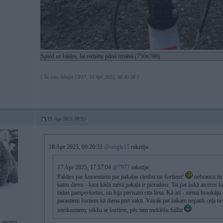
Spied uz bildes, lai redzētu pilnā izmērā (750x799)
[ Šo ziņu laboja CP17, 19 Apr 2025, 08:40:38 ]
19. Apr 2025, 08:55
18 Apr 2025, 09:20:33
@sergis15
rakstīja:
17 Apr 2025, 17:57:04
@7977
rakstīja:
Paldies par komentiem par pakaļas cietību un šortiem!
nebraucu lie
katru dienu - kaut kādā mērā pakaļa ir pieradusi. Tai pat laikā atcero
tādus pamperšortus, un bija pavisam cita lieta. Kā arī - ziemā braukāj
parastiem šortiem kā diena pret nakti. Vairāk pat laikam nepatīk ceļa ne
ieteikumiem, sākšu ar šortiem, pēc tam meklēšu fullīti
 variantu