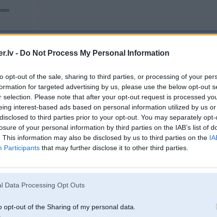
ammu
19. Apr 2025, 09:18
.lv -
Do Not Process My Personal Information
19 Apr 2025, 08:55:24
@karro
rakstīja:
to opt-out of the sale, sharing to third parties, or processing of your per
formation for targeted advertising by us, please use the below opt-out s
18 Apr 2025, 09:20:33
@sergis15
rakstīja:
r selection. Please note that after your opt-out request is processed y
eing interest-based ads based on personal information utilized by us or
17 Apr 2025, 17:57:04
@7977
rakstīja:
Paldies par komentiem par pakaļas cietību un šortiem!
nebraucu 
disclosed to third parties prior to your opt-out. You may separately opt-
praktiski katru dienu - kaut kādā mērā pakaļa ir pieradusi. Tai pat
losure of your personal information by third parties on the IAB’s list of
kurienes dabujis tādus pamperšortus, un bija pavisam cita lieta. K
. This information may also be disclosed by us to third parties on the
IA
tagad pārsēžoties uz parastiem šortiem kā diena pret nakti. Vairāk p
Participants
that may further disclose it to other third parties.
pakaļu. Paldies par ieteikumiem, sākšu ar šortiem, pēc tam meklēšu 
bet zini kā, iespējams tev arī sēdeklis ir galīgs ģošaks, tad arī tur viss sl
amortizāciju un nelīdzenumiem var arī ļoti labi panākt ar karbona stuti.
l Data Processing Opt Outs
o opt-out of the Sharing of my personal data.
+100 par karbona stuti. Biju tādu pagādājis, bēdu nezināju. Tad izdomāju,