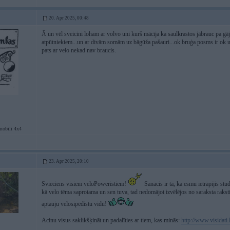
20. Apr 2025, 00:48
Ā un vēl sveicini loham ar volvo uni kurš mācīja ka saulkrastos jābrauc pa gājē
atpūtniekiem...un ar divām somām uz bāgūža pašauri...ok bruģa posms ir ok un 
pats ar velo nekad nav braucis.
mobīli 4x4
23. Apr 2025, 20:10
Svieciens visiem veloPoweristiem!
Sanācis ir tā, ka esmu ietrāpijis s
kā velo tēma saprotama un sen tuva, tad nedomājot izvēlējos no saraksta rakst
aptauju velosipēdistu vidū!
Acinu visus saklikšķināt un padalīties ar tiem, kas minās:
http://www.visidati