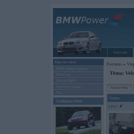
Galvenā
Ziņas un raksti
Forums
»
Vis
BMW modeļu jaunumi
Tēma: Velo
BMW testi
Mēneša BMW
Sērijveida tūnings
Jauna tēma
Vel...
Autors
Gadījuma bilde
CP17