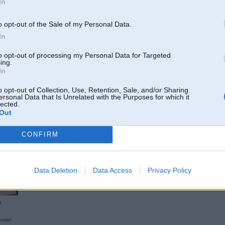
In
(alumīnija) un piefiksēju, ka pēc garākiem braucueniem smeldz mugura, t
pirkt to stuti ar paralelogramu un elastomēru vidū, bet tad padomāju - pir
karbona stuti - problēma atrisināta
o opt-out of the Sale of my Personal Data.
In
Šī ietvaros - kādam mož vaig lētuci dropper post uz 31.6?
XLC kkāds, 
to opt-out of processing my Personal Data for Targeted
ing.
In
Varētu sīkāk par to karbona stuti - kā tā darbojas? Uz materiāla elastības/atsp
o opt-out of Collection, Use, Retention, Sale, and/or Sharing
ersonal Data that Is Unrelated with the Purposes for which it
lected.
Out
19. Apr 2025, 09:44
Apspīlēti velo šorti ir visu mazo ficuku bieds
CONFIRM
Data Deletion
Data Access
Privacy Policy
3
viens!