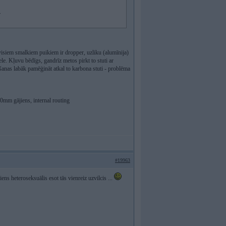
.
visiem smalkiem puikiem ir dropper, uzliku (alumīnija)
e. Kļuvu bēdīgs, gandrīz metos pirkt to stuti ar
šanas labāk pamēģināt atkal to karbona stuti - problēma
mm gājiens, internal routing
#19963
iens heteroseksuālis esot tās vienreiz uzvilcis ...