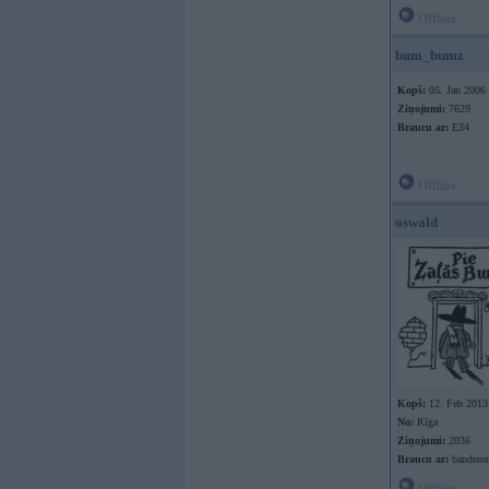
Offline
bum_bumz
Kopš:
05. Jan 2006
Ziņojumi:
7629
Braucu ar:
E34
Offline
oswald
Kopš:
12. Feb 2013
No:
Rīga
Ziņojumi:
2036
Braucu ar:
bandero