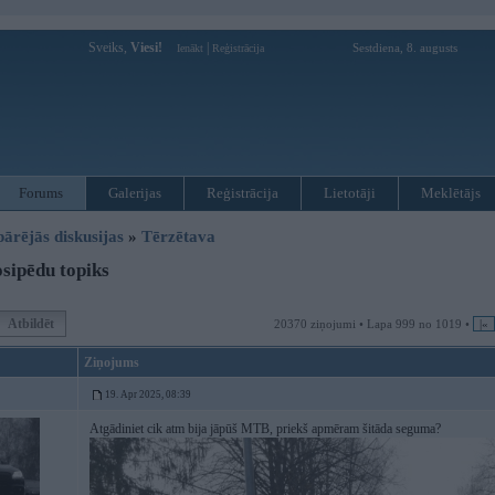
Sveiks,
Viesi!
|
Sestdiena, 8. augusts
Ienākt
Reģistrācija
Forums
Galerijas
Reģistrācija
Lietotāji
Meklētājs
pārējās diskusijas
»
Tērzētava
sipēdu topiks
Atbildēt
20370 ziņojumi • Lapa 999 no 1019 •
|«
Ziņojums
19. Apr 2025, 08:39
Atgādiniet cik atm bija jāpūš MTB, priekš apmēram šitāda seguma?