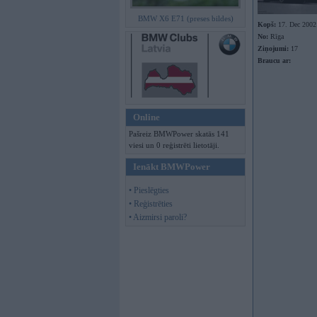
BMW X6 E71 (preses bildes)
Kopš:
17. Dec 2002
No:
Rīga
Ziņojumi:
17
Braucu ar:
Online
Pašreiz BMWPower skatās 141
viesi un 0 reģistrēti lietotāji.
Ienākt BMWPower
• Pieslēgties
• Reģistrēties
• Aizmirsi paroli?