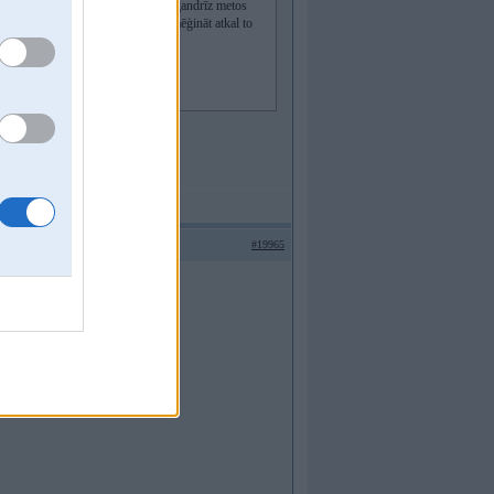
ur man sena ķibele. Kļuvu bēdīgs, gandrīz metos
ms pāris simtu nolikšanas labāk pamēģināt atkal to
120mm gājiens, internal routing
erīguma rēķina?
#19965