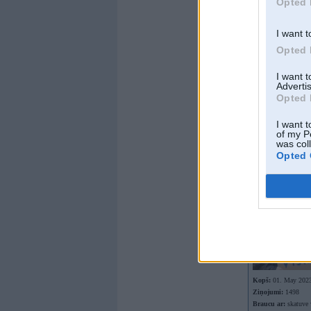
Opted 
I want t
Opted 
I want 
Advertis
Opted 
I want t
Offline
of my P
was col
martins_usars
Opted 
Kopš:
01. May 202
Ziņojumi:
1498
Braucu ar:
skatuve 