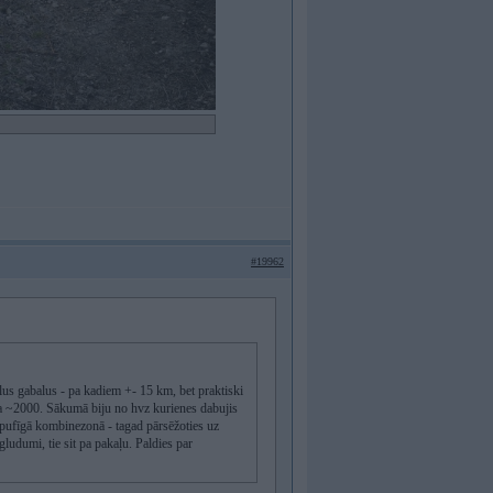
#19962
lus gabalus - pa kadiem +- 15 km, bet praktiski
s ka ~2000. Sākumā biju no hvz kurienes dabujis
u pufīgā kombinezonā - tagad pārsēžoties uz
gludumi, tie sit pa pakaļu. Paldies par