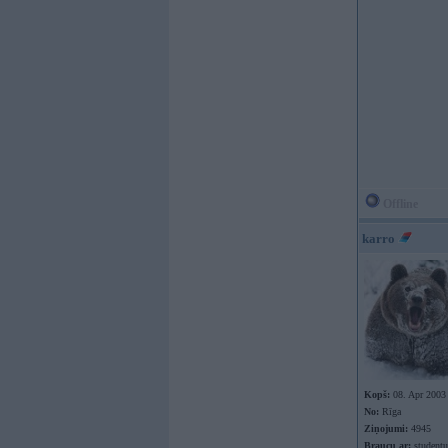
Offline
karro
Kopš:
08. Apr 2003
No:
Rīga
Ziņojumi:
4945
Braucu ar:
studentu