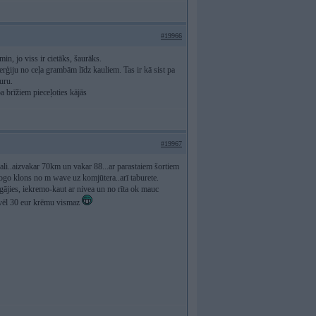
#19966
in, jo viss ir cietāks, šaurāks.
rģiju no ceļa grambām līdz kauliem. Tas ir kā sist pa
uru.
a brīžiem pieceļoties kājās
#19967
bali..aizvakar 70km un vakar 88...ar parastaiem šortiem
rologo klons no m wave uz komjūtera..arī taburete.
gājies, iekremo-kaut ar nivea un no rīta ok mauc
n vēl 30 eur krēmu vismaz