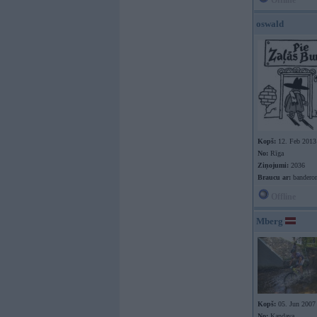
Offline
oswald
Kopš:
12. Feb 2013
No:
Rīga
Ziņojumi:
2036
Braucu ar:
bandero
Offline
Mberg
Kopš:
05. Jun 2007
No:
Kandava