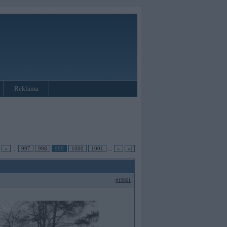
Reklāma
«
...
997
998
999
1000
1001
...
»
»|
#19961