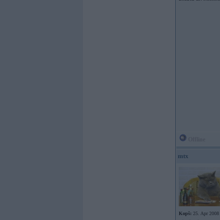
Offline
mtx
Kopš:
25. Apr 2008