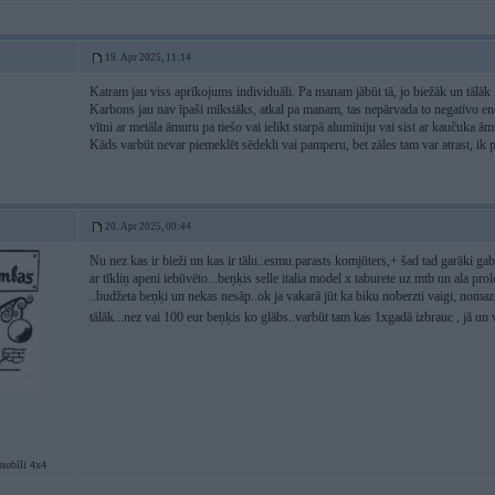
19. Apr 2025, 11:14
Katram jau viss aprīkojums individuāli. Pa manam jābūt tā, jo biežāk un tālāk m
Karbons jau nav īpaši mīkstāks, atkal pa manam, tas nepārvada to negatīvo ene
vītni ar metāla āmuru pa tiešo vai ielikt starpā alumīniju vai sist ar kaučuka ām
Kāds varbūt nevar piemeklēt sēdekli vai pamperu, bet zāles tam var atrast, ik p
20. Apr 2025, 00:44
Nu nez kas ir bieži un kas ir tālu..esmu.parasts komjūters,+ šad tad garāki ga
ar tīkliņ apeni iebūvēto...beņķis selle italia model x taburete uz mtb un ala p
..budžeta beņķi un nekas nesāp..ok ja vakarā jūt ka biku noberzti vaigi, nomaz
tālāk...nez vai 100 eur beņķis ko glābs..varbūt tam kas 1xgadā izbrauc , jā u
mobīli 4x4