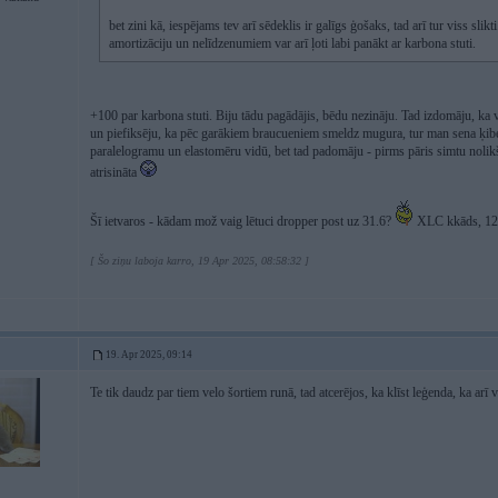
bet zini kā, iespējams tev arī sēdeklis ir galīgs ģošaks, tad arī tur viss slikti
amortizāciju un nelīdzenumiem var arī ļoti labi panākt ar karbona stuti.
+100 par karbona stuti. Biju tādu pagādājis, bēdu nezināju. Tad izdomāju, ka 
un piefiksēju, ka pēc garākiem braucueniem smeldz mugura, tur man sena ķibel
paralelogramu un elastomēru vidū, bet tad padomāju - pirms pāris simtu nolik
atrisināta
Šī ietvaros - kādam mož vaig lētuci dropper post uz 31.6?
XLC kkāds, 120
[ Šo ziņu laboja karro, 19 Apr 2025, 08:58:32 ]
19. Apr 2025, 09:14
Te tik daudz par tiem velo šortiem runā, tad atcerējos, ka klīst leģenda, ka arī v