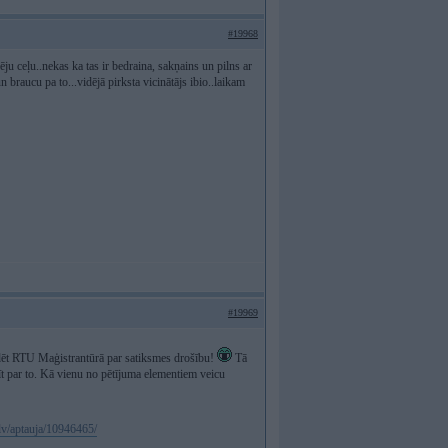
#19968
ju ceļu..nekas ka tas ir bedraina, sakņains un pilns ar
braucu pa to...vidējā pirksta vicinātājs ibio..laikam
#19969
tudēt RTU Maģistrantūrā par satiksmes drošību!
Tā
īt par to. Kā vienu no pētījuma elementiem veicu
.lv/aptauja/10946465/