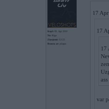
17 Apr
17 A
Kopš:
05. Apr 2010
No:
Rīga
Ziņojumi:
12125
Braucu ar:
pikapu
17 
Nev
zem
Uzg
ass
var p