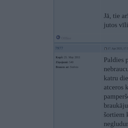
Jā, tie a
jutos vīl
Offline
7977
17. Apr 2025, 17:
Kopš:
25. May 2011
Paldies 
Ziņojumi:
540
nebraucu
Braucu ar:
Stelvio
katru di
atceros 
pamperšo
braukāju
šortiem 
negludum