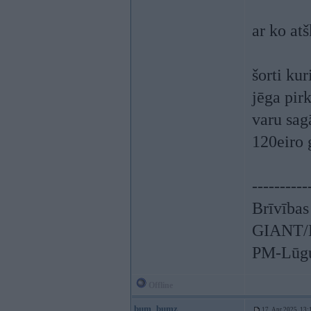
ar ko atš
šorti kur
jēga pirk
varu sagā
120eiro 
----------
Brīvības
GIANT/L
PM-Lūgu
Offline
bum_bumz
17. Apr 2025, 13: