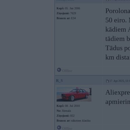
Kopš:
05. Jan 2006
Porolona
Ziņojumi:
7629
50 eiro.
Braucu ar:
E34
kādiem A
tādiem b
Tādus po
km dista
Offline
R_S
17. Apr 2025, 13:
Aliexpre
apmierin
Kopš:
08. Jul 2010
No:
Jūrmala
Ziņojumi:
852
Braucu ar:
nākotnes klasiku
Offline