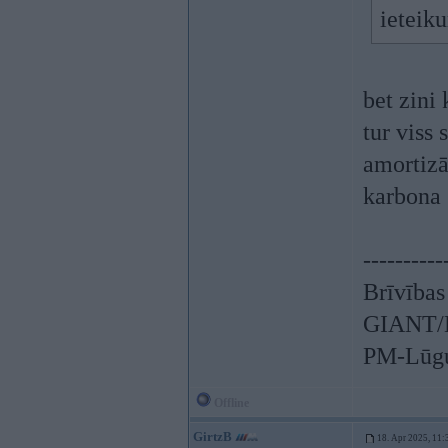
ieteik
bet zini 
tur viss s
amortizā
karbona s
----------
Brīvības
GIANT/L
PM-Lūgu
Offline
GirtzB
18. Apr 2025, 11: