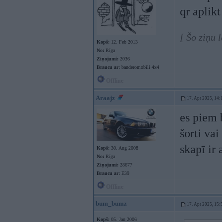
qr aplikt
[ Šo ziņu 
Kopš:
12. Feb 2013
No:
Rīga
Ziņojumi:
2036
Braucu ar:
banderomobīli 4x4
Offline
Araajz
17. Apr 2025, 14:
es piem 
šorti vai
skapī ir 
Kopš:
30. Aug 2008
No:
Rīga
Ziņojumi:
28677
Braucu ar:
E39
Offline
bum_bumz
17. Apr 2025, 15:
Kopš:
05. Jan 2006