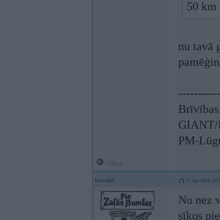
50 km 
nu tavā g
pamēģini
----------
Brīvības
GIANT/L
PM-Lūgu
Offline
oswald
17. Apr 2025, 14:
Nu nez v
sīkos pie