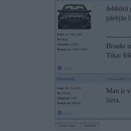
Jebkūrā 
pārējās l
Kopš:
15. May 2002
----------
No:
Rīga
Braukt ir
Ziņojumi:
22409
Braucu ar:
2x(R6+LSD)
Tikai R
Offline
DiksIrseejs
18. Apr 2025, 11:
Kopš:
08. Oct 2020
Man ir v
No:
Dobele
lieta.
Ziņojumi:
1484
Braucu ar:
Hibrīdu
Offline
Jauna tēma
Atbildēt