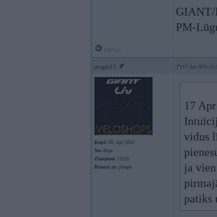
GIANT/L
PM-Lūgu
Offline
sergis15
17. Apr 2025, 13:
17 Apr
Intuīci
vidus l
Kopš:
05. Apr 2010
pienes
No:
Rīga
Ziņojumi:
12125
ja vie
Braucu ar:
pikapu
pirmaj
patiks 