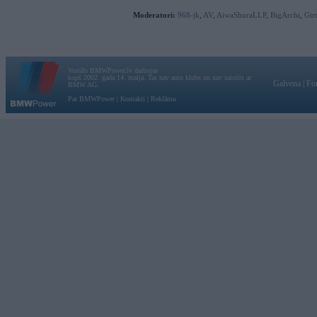
Moderatori:
968-jk
,
AV
,
AiwaShuraLLP
,
BigArchi
,
Gir
Vortāls BMWPower.lv darbojas
kopš 2002. gada 14. maija. Tas nav auto klubs un nav saistīts ar
Galvena
|
Fo
BMW AG.
Par BMWPower
|
Kontakti
|
Reklāma