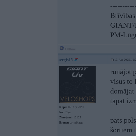
----------
Brīvības
GIANT/L
PM-Lūgu
Offline
sergis15
17. Apr 2025, 12:
runājot 
visus to 
domājat 
tāpat iz
Kopš:
05. Apr 2010
No:
Rīga
Ziņojumi:
12125
pats pols
Braucu ar:
pikapu
šortiem t