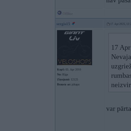
nav paša
Offline
sergis15
17. Apr 2025, 12:
17 Apr
Nevajad
uzgriež
Kopš:
05. Apr 2010
rumbas 
No:
Rīga
Ziņojumi:
12125
neizvir
Braucu ar:
pikapu
var pārta