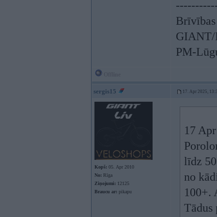
----------
Brīvības
GIANT/L
PM-Lūgu
Offline
sergis15
17. Apr 2025, 13:
17 Apr
Porolo
līdz 50
Kopš:
05. Apr 2010
no kād
No:
Rīga
Ziņojumi:
12125
100+. 
Braucu ar:
pikapu
Tādus 