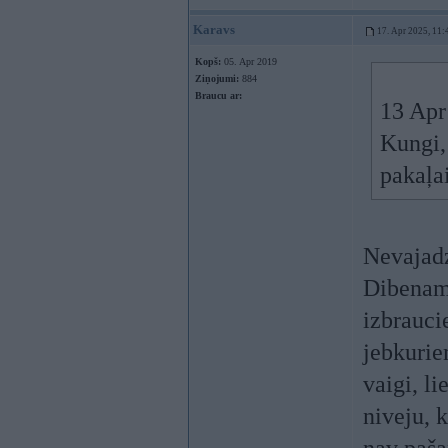
Karavs
17. Apr 2025, 11:
Kopš:
05. Apr 2019
Ziņojumi:
884
Braucu ar:
13 Apr
Kungi, 
pakaļa
Nevajadz
Dibenam 
izbrauci
jebkurie
vaigi, li
niveju, 