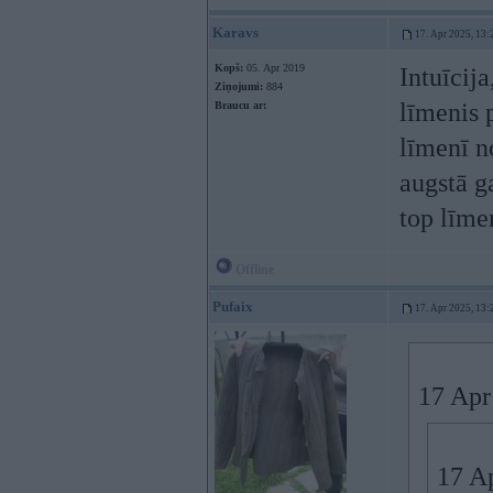
Karavs
17. Apr 2025, 13:
Kopš:
05. Apr 2019
Intuīcija
Ziņojumi:
884
līmenis 
Braucu ar:
līmenī n
augstā g
top līme
Offline
Pufaix
17. Apr 2025, 13:
17 Apr
17 A