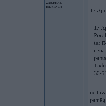
Ziņojumi:
7629
Braucu ar:
E34
17 Apr
17 A
Porol
tur l
cena 
pants
Tādu
30-50
nu tavā
pamēģi