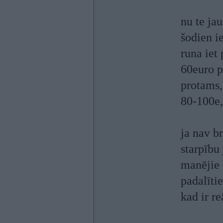
nu te ja
šodien ie
runa iet 
60euro p
protams,
80-100e,
ja nav br
starpību 
manējie 
padalītie
kad ir re