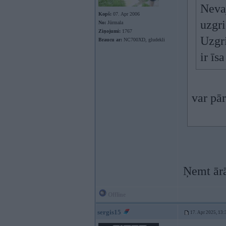
Nevaj
Kopš:
07. Apr 2006
uzgri
No:
Jūrmala
Ziņojumi:
1767
Uzgri
Braucu ar:
NC700XD, gludekli
ir īs
var pār
Ņemt ārā
Offline
sergis15
17. Apr 2025, 13: