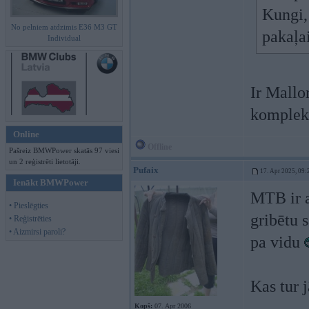
Kungi, 
No pelniem atdzimis E36 M3 GT
pakaļa
Individual
Ir Mallo
komplek
Online
Offline
Pašreiz BMWPower skatās 97 viesi
un 2 reģistrēti lietotāji.
Pufaix
17. Apr 2025, 09:
Ienākt BMWPower
MTB ir a
• Pieslēgties
gribētu 
• Reģistrēties
• Aizmirsi paroli?
pa vidu
Kas tur 
Kopš:
07. Apr 2006