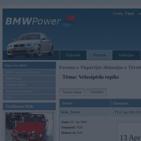
Sveiks,
Viesi!
Ie
Galvenā
Forums
Galerijas
Ziņas un raksti
Forums
»
Vispārējās diskusijas
»
Tērzē
BMW modeļu jaunumi
Tēma: Velosipēdu topiks
BMW testi
Mēneša BMW
Sērijveida tūnings
Jauna tēma
Atbildēt
Vel...
Autors
Ziņojums
Gadījuma bilde
bum_bumz
14. Apr 2025, 09:
Kopš:
05. Jan 2006
Ziņojumi:
7629
Braucu ar:
E34
13 Apr