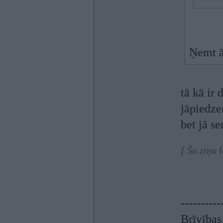
Ņemt ā
tā kā ir 
jāpiedze
bet jā se
[ Šo ziņu 
----------
Brīvības