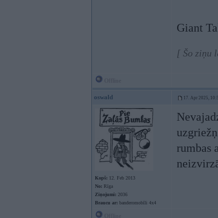
Giant Ta
[ Šo ziņu 
Offline
oswald
17. Apr 2025, 10:
Nevajadz
uzgriežņ
rumbas a
neizvirz
Kopš:
12. Feb 2013
No:
Rīga
Ziņojumi:
2036
Braucu ar:
banderomobīli 4x4
Offline