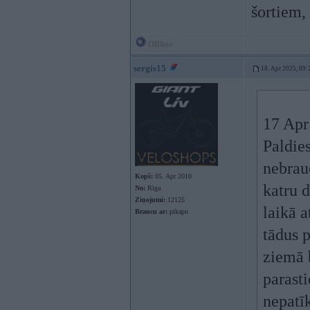
šortiem,
Offline
sergis15
18. Apr 2025, 09:
17 Apr
Paldie
nebrau
Kopš:
05. Apr 2010
katru d
No:
Rīga
Ziņojumi:
12125
laikā 
Braucu ar:
pikapu
tādus p
ziemā 
parast
nepatīk