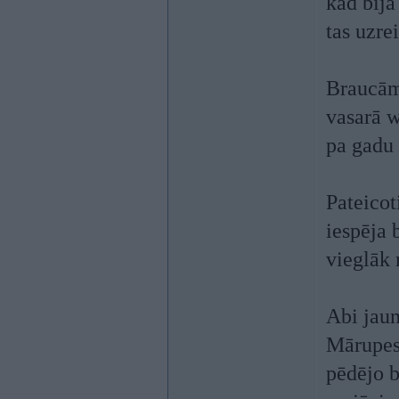
kad bija
tas uzre
Braucām 
vasarā 
pa gadu 
Pateicot
iespēja 
vieglāk 
Abi jaun
Mārupes 
pēdējo 