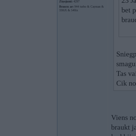
23 J
Ziņojumi:
4297
Braucu ar:
944 turbo & Cayman &
bet 
330iX & 540ix
brau
Sniegp
smagu
Tas va
Cik no
Viens n
braukt j