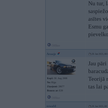
Nu tur, 
saspiežo
asītes v
Esmu gan
pievelko
Offline
Araajz
28. Jan 2025, 08:
Jau pāri
baracudā
Teorijā 
Kopš:
30. Aug 2008
No:
Rīga
tas lai p
Ziņojumi:
28677
Braucu ar:
E39
Offline
oswald
28. Jan 2025, 08: