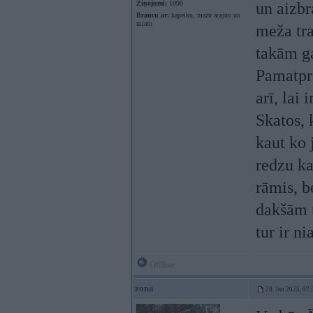
Ziņojumi:
1090
un aizb
Braucu ar:
kapeiku, mazu acajno un
miatu
meža tra
takām ga
Pamatpra
arī, lai 
Skatos, 
kaut ko 
redzu ka
rāmis, b
dakšām u
tur ir n
Offline
zona
28. Jan 2025, 07: