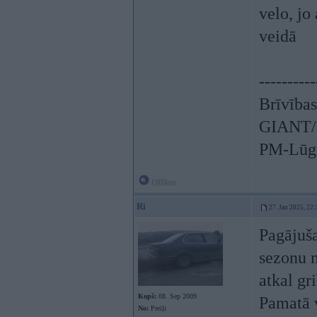
velo, jo
veidā
----------
Brīvības
GIANT/L
PM-Lūgu
Offline
Ri
27. Jan 2025, 22:
Pagājuša
sezonu n
atkal gr
Kopš:
08. Sep 2009
Pamatā v
No:
Preiļi