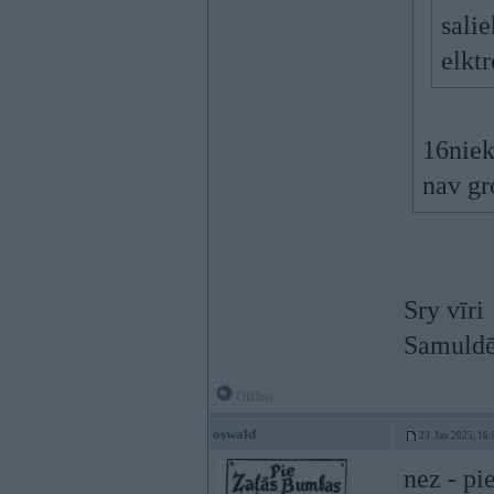
sali
elkt
16niek
nav gr
Sry vīri
Samuldē
Offline
oswald
23. Jan 2025, 16:
nez - pi