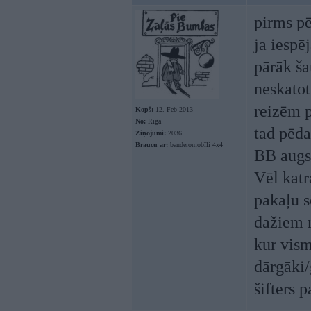
pirms pē
ja iespē
pārāk ša
neskatot
reizēm p
Kopš:
12. Feb 2013
No:
Rīga
tad pēda
Ziņojumi:
2036
Braucu ar:
banderomobīli 4x4
BB augst
Vēl katr
pakaļu s
dažiem n
kur vism
dārgāki/
šifters 