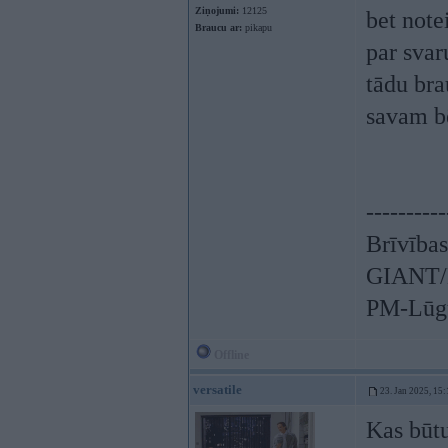
Ziņojumi:
12125
bet note
Braucu ar:
pikapu
par svar
tādu bra
savam bē
----------
Brīvības
GIANT/L
PM-Lūgu
Offline
versatile
23. Jan 2025, 15:
Kas būt