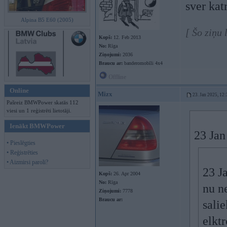
sver kat
Alpina B5 E60 (2005)
[ Šo ziņu
Kopš:
12. Feb 2013
No:
Rīga
Ziņojumi:
2036
Braucu ar:
banderomobīli 4x4
Offline
Online
Mizx
23. Jan 2025, 12:
Pašreiz BMWPower skatās 112
viesi un 1 reģistrēti lietotāji.
Ienākt BMWPower
23 Jan
• Pieslēgties
• Reģistrēties
• Aizmirsi paroli?
23 J
Kopš:
26. Apr 2004
No:
Rīga
nu n
Ziņojumi:
7778
Braucu ar:
sali
elkt