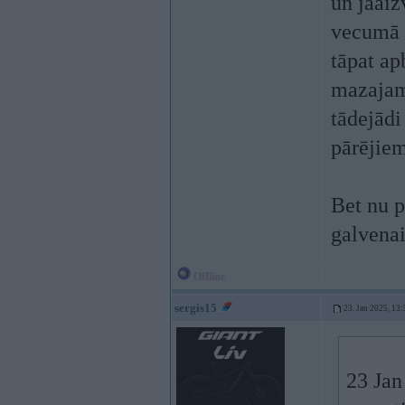
un jāaiz
vecumā b
tāpat ap
mazajam
tādejādi
pārējiem
Bet nu p
galvenai
Offline
sergis15
23. Jan 2025, 13:
23 Jan