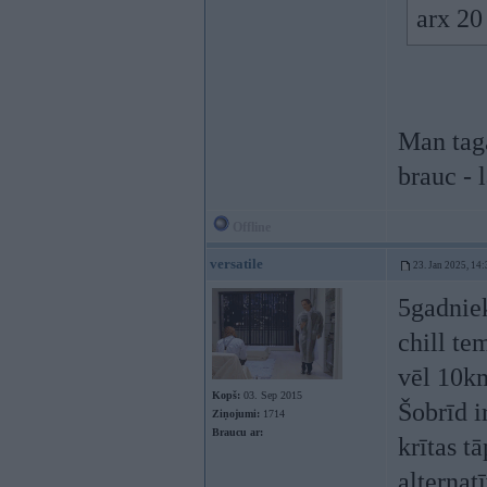
arx 20
Man taga
brauc - 
Offline
versatile
23. Jan 2025, 14:
5gadnie
chill te
vēl 10km
Kopš:
03. Sep 2015
Šobrīd i
Ziņojumi:
1714
Braucu ar:
krītas 
alternat