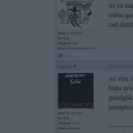
uz to au
imho gar
tad skat
Kopš:
12. Feb 2013
No:
Rīga
Ziņojumi:
2036
Braucu ar:
banderomobīli 4x4
Offline
sergis15
23. Jan 2025, 17:
nu viss 
būtu noi
gaisīgāk
pumptrac
Kopš:
05. Apr 2010
No:
Rīga
Ziņojumi:
12125
----------
Braucu ar:
pikapu