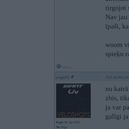
tirgojot
Nav jau 
īpaši, k
woom vi
spieķu r
Offline
sergis15
23. Jan 2025, 14:
nu katrā
zbis, tik
ja var p
galīgi ja
Kopš:
05. Apr 2010
No:
Rīga