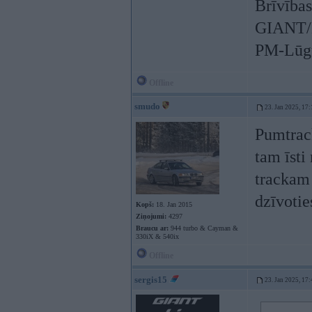
Brīvības
GIANT/L
PM-Lūgu
Offline
smudo
23. Jan 2025, 17:
Pumtrac
tam īsti
trackam 
dzīvotie
Kopš:
18. Jan 2015
Ziņojumi:
4297
Braucu ar:
944 turbo & Cayman &
330iX & 540ix
Offline
sergis15
23. Jan 2025, 17: