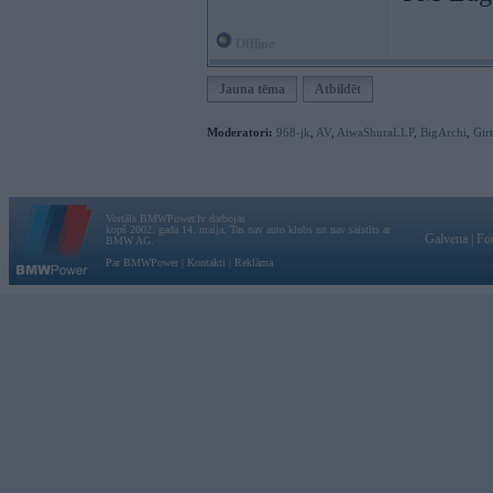
Offline
Jauna tēma
Atbildēt
Moderatori:
968-jk
,
AV
,
AiwaShuraLLP
,
BigArchi
,
Gir
Vortāls BMWPower.lv darbojas
kopš 2002. gada 14. maija. Tas nav auto klubs un nav saistīts ar
Galvena
|
Fo
BMW AG.
Par BMWPower
|
Kontakti
|
Reklāma