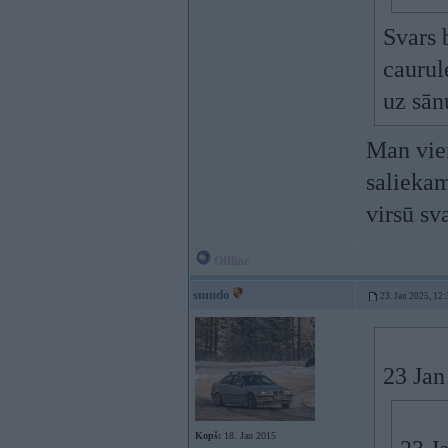
Svars 
caurul
uz sān
Man vien
saliekam
virsū sva
Offline
smudo
23. Jan 2025, 12:
23 Jan
Kopš:
18. Jan 2015