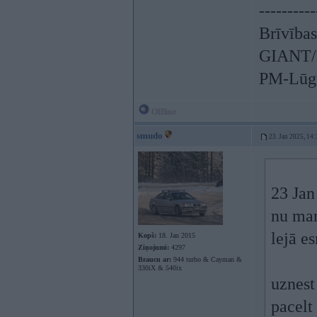
----------
Brīvības
GIANT/L
PM-Lūgu
Offline
smudo
23. Jan 2025, 14:
23 Jan
nu man
lejā e
Kopš:
18. Jan 2015
Ziņojumi:
4297
Braucu ar:
944 turbo & Cayman &
330iX & 540ix
uznest
pacelt