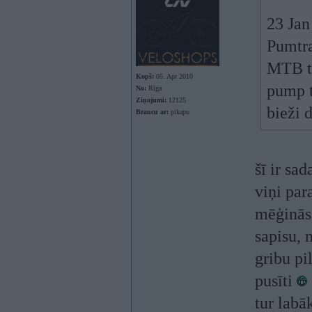
23 Jan
Pumtra
MTB ta
Kopš:
05. Apr 2010
pump t
No:
Rīga
Ziņojumi:
12125
bieži 
Braucu ar:
pikapu
šī ir sad
viņi par
mēģinās 
sapisu, 
gribu pi
pusīti
tur labā