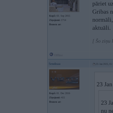
pāriet u
Gribas n
Kopš:
03. Sep 2015
normāli,
Ziņojumi:
1714
Braucu ar:
aktuāli.
[ Šo ziņu 
Offline
Sendzaa
23. Jan 2025, 15:
23 Jan
Kopš:
01. Dec 2016
Ziņojumi:
415
23 J
Braucu ar:
nu n