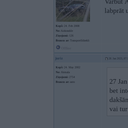
Varbūt Ā
labprāt 
Kopš:
24. Feb 2008
No:
Aizkraukle
Ziņojumi:
126
Braucu ar:
Transportlīdzekli
Offline
juriz
28. Jan 2025, 07:
Kopš:
24. May 2002
No:
Jūrmala
Ziņojumi:
2754
27 Jan
Braucu ar:
auto
bet in
dakšām
vai tu