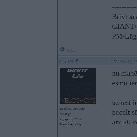
----------
Brīvības
GIANT/L
PM-Lūgu
Offline
sergis15
23. Jan 2025, 13:
nu manēj
esmu iem
uznest i
Kopš:
05. Apr 2010
pacelt s
No:
Rīga
Ziņojumi:
12125
arx 20 s
Braucu ar:
pikapu