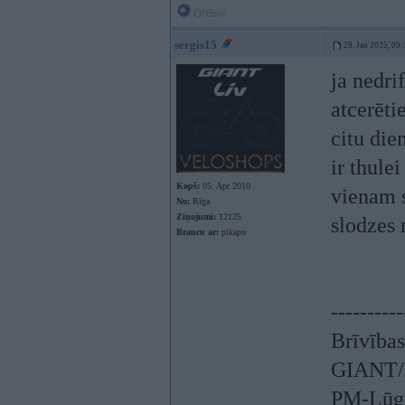
Offline
sergis15
28. Jan 2025, 09:
ja nedri
atcerēti
citu die
ir thulei
Kopš:
05. Apr 2010
vienam s
No:
Rīga
Ziņojumi:
12125
slodzes 
Braucu ar:
pikapu
----------
Brīvības
GIANT/L
PM-Lūgu