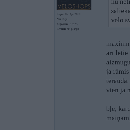
nu net
saliek
Kopš:
05. Apr 2010
velo s
No:
Rīga
Ziņojumi:
12125
Braucu ar:
pikapu
maximnie
arī lēti
aizmugu
ja rāmis
tērauda,
vien ja 
bļe, kar
maiņām, 