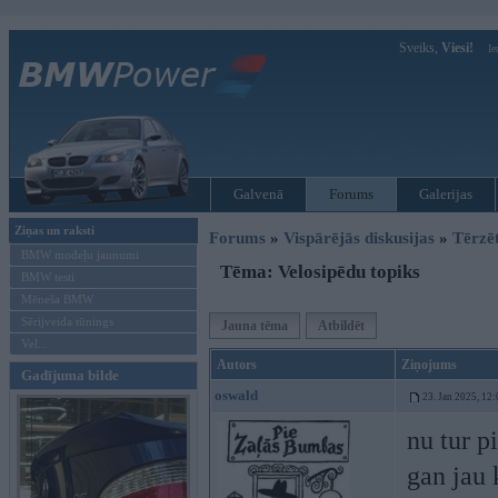
Sveiks,
Viesi!
Ie
Galvenā
Forums
Galerijas
Ziņas un raksti
Forums
»
Vispārējās diskusijas
»
Tērzē
BMW modeļu jaunumi
Tēma: Velosipēdu topiks
BMW testi
Mēneša BMW
Sērijveida tūnings
Jauna tēma
Atbildēt
Vel...
Autors
Ziņojums
Gadījuma bilde
oswald
23. Jan 2025, 12:
nu tur p
gan jau 