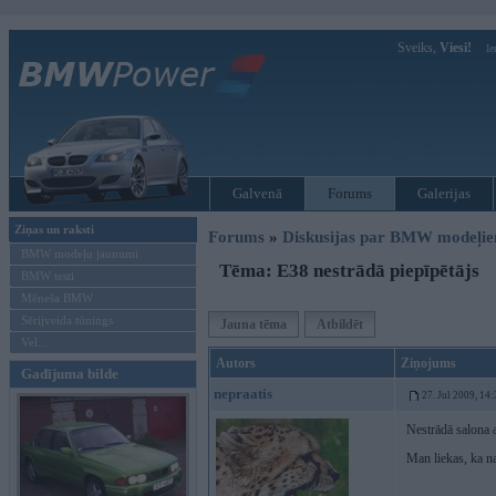
Sveiks,
Viesi!
Ie
Galvenā
Forums
Galerijas
Ziņas un raksti
Forums
»
Diskusijas par BMW modeļi
BMW modeļu jaunumi
Tēma: E38 nestrādā piepīpētājs
BMW testi
Mēneša BMW
Sērijveida tūnings
Jauna tēma
Atbildēt
Vel...
Autors
Ziņojums
Gadījuma bilde
nepraatis
27. Jul 2009, 14
Nestrādā salona a
Man liekas, ka na