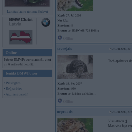
Latvijas lauku tūninga šedevri
Kopš:
27. Jul 2009
No:
Rīga
Ziņojumi:
8
Braucu ar:
BMW e38 728 1998.g
Offline
saveejais
27. Jul 2009, 20
Online
Pašreiz BMWPower skatās 91 viesi
Tach apskaties dr
un 6 reģistrēti lietotāji.
Ienākt BMWPower
• Pieslēgties
Kopš:
19. Feb 2007
• Reģistrēties
Ziņojumi:
950
Braucu ar:
krāniņu pa lūpām....
• Aizmirsi paroli?
Offline
nepraatis
27. Jul 2009, 21
Visu atradu ;]
Man viss bija vāc