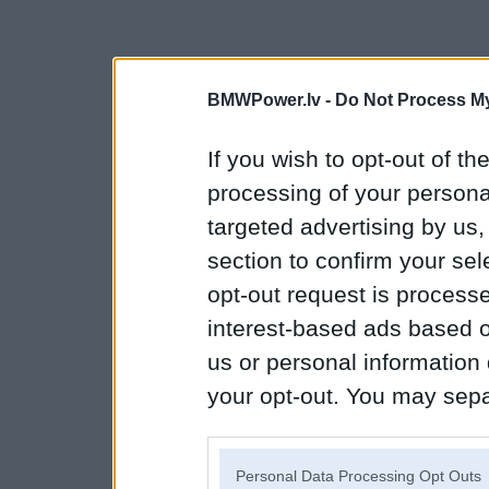
BMWPower.lv -
Do Not Process My
If you wish to opt-out of the
processing of your personal
targeted advertising by us
section to confirm your sel
opt-out request is proces
interest-based ads based o
us or personal information d
your opt-out. You may separ
disclosure of your personal
IAB’s list of downstream pa
Personal Data Processing Opt Outs