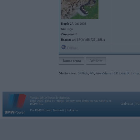
Kopš:
27. Jul 2009
No:
Rīga
Ziņojumi:
8
Braucu ar:
BMW e38 728 1998.g
Offline
Jauna tēma
Atbildēt
Moderatori:
968-jk
,
AV
,
AiwaShuraLLP
,
GirtzB
,
Lafter
Vortāls BMWPower.lv darbojas
kopš 2002. gada 14. maija. Tas nav auto klubs un nav saistīts ar
Galvena
|
Fo
BMW AG.
Par BMWPower
|
Kontakti
|
Reklāma