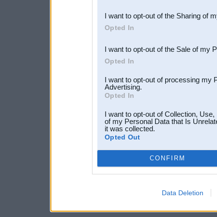
also be disclosed by us to 
I want to opt-out of the Sharing of 
Downstream Participants
th
Opted In
third parties.
I want to opt-out of the Sale of my 
Opted In
I want to opt-out of processing my 
Advertising.
Opted In
I want to opt-out of Collection, Use
of my Personal Data that Is Unrelat
it was collected.
Opted Out
CONFIRM
Data Deletion