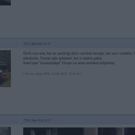
24. Feb 2026, 15:37
Droši vien tiem, kas tur pastāvīgi dzīvo vai bieži viesojas, būs savs viedoklis,
mūsdienās. Vismaz tajās apkaimēs, kur ir sanācis pabūt.
Katrā ziņā "kontinentālajā" Eiropā var atrast netīrākas lielpilsētas.
[ Šo ziņu laboja RVR, 24 Feb 2026, 15:38:14 ]
03. Mar 2026, 23:57