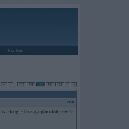
Reklāma
•
|«
«
...
448
449
450
451
452
»
»|
#8981
tīrs un kārtīgs. + ka nestaigā apkārt nekādi piedzēruši