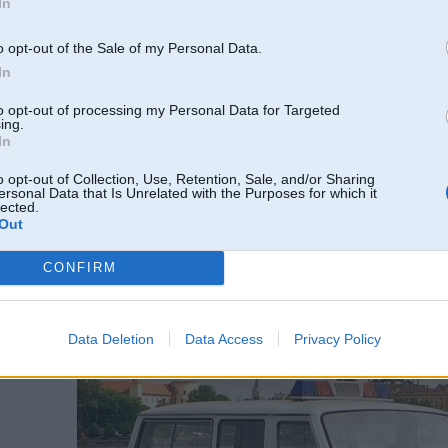
In
o opt-out of the Sale of my Personal Data.
In
Spied uz bildes, lai redzētu pilnā izmērā (650x426)
to opt-out of processing my Personal Data for Targeted
ing.
In
o opt-out of Collection, Use, Retention, Sale, and/or Sharing
ersonal Data that Is Unrelated with the Purposes for which it
lected.
Out
CONFIRM
Data Deletion
Data Access
Privacy Policy