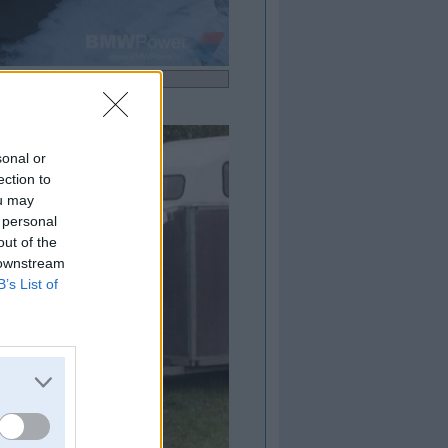
sonal or
ection to
ou may
 personal
out of the
 downstream
B’s List of