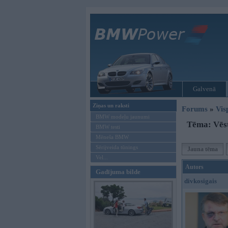
Galvenā
Ziņas un raksti
Forums
»
Vis
BMW modeļu jaunumi
Tēma: Vēst
BMW testi
Mēneša BMW
Sērijveida tūnings
Jauna tēma
Vel...
Autors
Gadījuma bilde
divkosigais