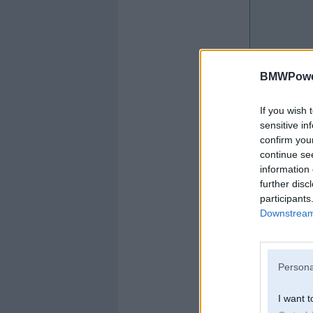
BMWPower
If you wish 
sensitive in
confirm you
continue se
information 
further disc
participants
Downstream 
Persona
I want t