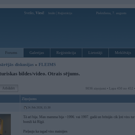
Sveiks,
Viesi!
|
Piektdiena, 7. augusts
Ienākt
Reģistrācija
Forums
Galerijas
Reģistrācija
Lietotāji
Meklētājs
pārējās diskusijas
»
FLEIMS
uriskas bildes/video. Otrais sējums.
Atbildēt
9036 ziņojumi • Lapa 450 no 452 
Ziņojums
24. Feb 2026, 15:30
Tā arī bija. Man mamma bija ~1996. vai 1997. gadā un brīnijās cik ļoti viss tur 
bomži kā Rīgā.
Pieļauju ka tagad viss mainijies