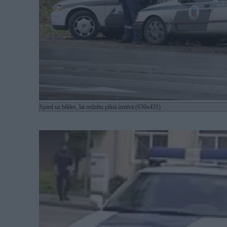
Spied uz bildes, lai redzētu pilnā izmērā (650x431)