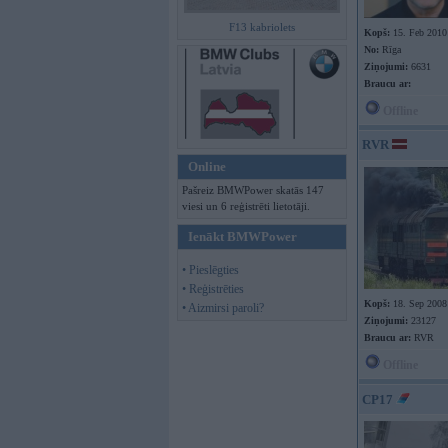
F13 kabriolets
Kopš:
15. Feb 2010
No:
Rīga
Ziņojumi:
6631
Braucu ar:
Offline
RVR
Online
Pašreiz BMWPower skatās 147
viesi un 6 reģistrēti lietotāji.
Ienākt BMWPower
• Pieslēgties
• Reģistrēties
Kopš:
18. Sep 2008
• Aizmirsi paroli?
Ziņojumi:
23127
Braucu ar:
RVR
Offline
CP17