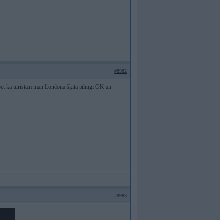
#8982
 bet kā tūristam man Londona šķita pilnīgi OK arī
#8983