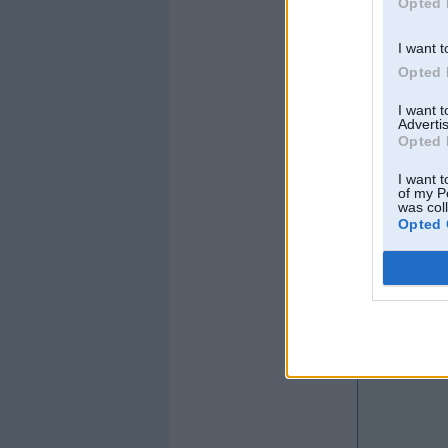
Opted 
I want t
Opted 
I want 
Advertis
Opted 
I want t
of my P
was col
Opted 