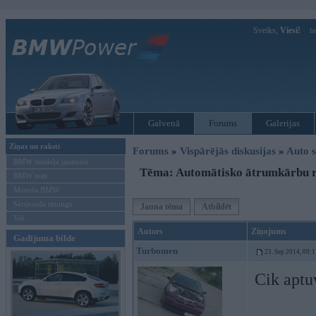
Sveiks,
Viesi!
Ie
Galvenā
Forums
Galerijas
Ziņas un raksti
Forums
»
Vispārējās diskusijas
»
Auto s
BMW modeļu jaunumi
Tēma: Automātisko ātrumkārbu 
BMW testi
Mēneša BMW
Sērijveida tūnings
Jauna tēma
Atbildēt
Vel...
Autors
Ziņojums
Gadījuma bilde
Turbomen
23. Sep 2014, 09:1
Cik aptu