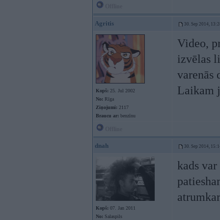
Offline
Agritis
30. Sep 2014, 13:2
Video, pr
izvēlas 
varenās 
Laikam ja
Kopš:
25. Jul 2002
No:
Rīga
Ziņojumi:
2117
Braucu ar:
benzīnu
Offline
dnah
30. Sep 2014, 15:1
kads var 
patiesha
atrumka
Kopš:
07. Jan 2011
No:
Salaspils