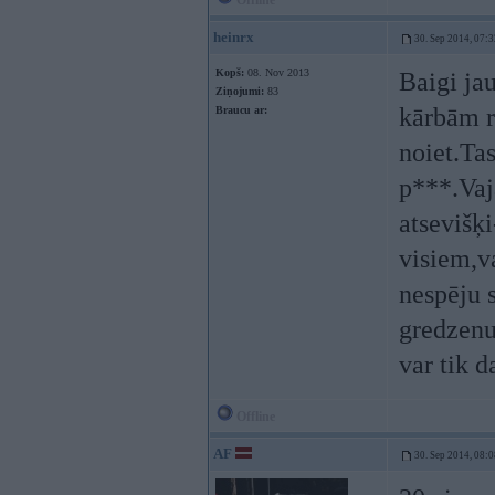
Offline
heinrx
30. Sep 2014, 07:3
Kopš:
08. Nov 2013
Baigi jau
Ziņojumi:
83
kārbām r
Braucu ar:
noiet.Ta
p***.Vaj
atsevišķ
visiem,va
nespēju 
gredzenu
var tik 
Offline
AF
30. Sep 2014, 08:0