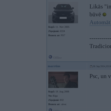
Likās "i
būvē
Automāt
Kopš:
11. Nov 2005
Ziņojumi:
6334
Braucu ar:
NS7
----------
Tradicion
Offline
marrtins
30. Sep 2014, 03:0
Psc, un v
Kopš:
19. Aug 2008
No:
Rīga
Ziņojumi:
832
Braucu ar:
:aiwa: