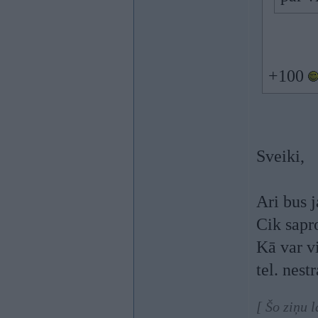
+100
Sveiki,
Ari bus j
Cik sapro
Kā var vi
tel. nest
[ Šo ziņu 