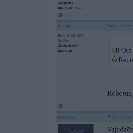
Ziņojumi:
118
Braucu ar:
e38 750
Offline
JohnyB
08. Oct 2014, 23:1
Kopš:
18. May 2002
No:
Rīga
Ziņojumi:
1555
08 Oct 
Braucu ar:
Recro
Robotus,
Offline
ALDIX777
16. Oct 2014, 11:3
Vajadzēt