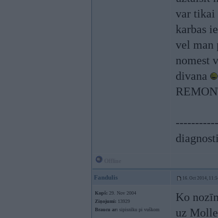
var tikai
karbas i
vel man p
nomest v
divana
REMONTS,
----------
diagnost
Offline
Fandulis
16. Oct 2014, 11:5
Kopš:
29. Nov 2004
Ko nozīm
Ziņojumi:
13929
uz Moller
Braucu ar:
sipisnīku pi vuškom