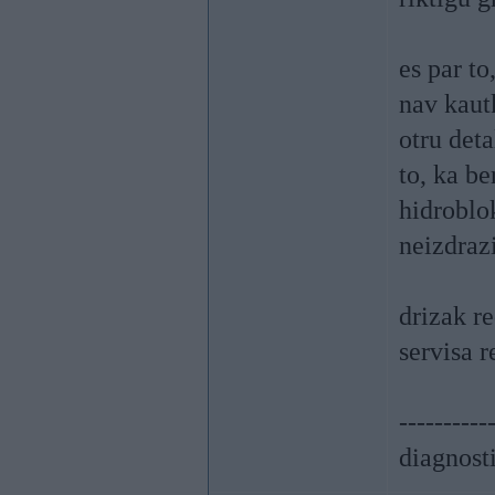
es par to
nav kaut
otru deta
to, ka be
hidroblo
neizdrazi
drizak re
servisa r
----------
diagnost