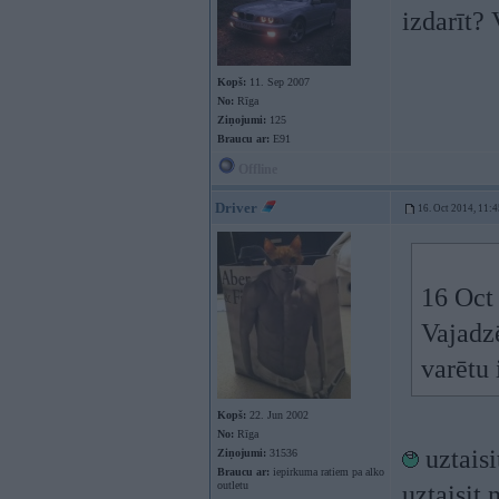
izdarīt?
Kopš:
11. Sep 2007
No:
Rīga
Ziņojumi:
125
Braucu ar:
E91
Offline
Driver
16. Oct 2014, 11:4
16 Oct
Vajadzē
varētu
Kopš:
22. Jun 2002
No:
Rīga
uztaisi
Ziņojumi:
31536
Braucu ar:
iepirkuma ratiem pa alko
outletu
uztaisit