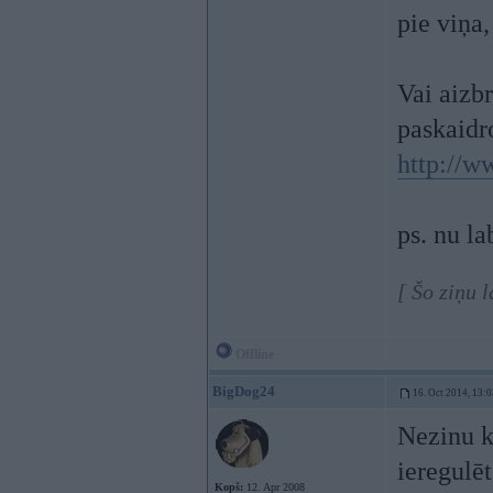
pie viņa,
Vai aizb
paskaidr
http://w
ps. nu la
[ Šo ziņu 
Offline
BigDog24
16. Oct 2014, 13:0
Nezinu k
ieregulē
Kopš:
12. Apr 2008