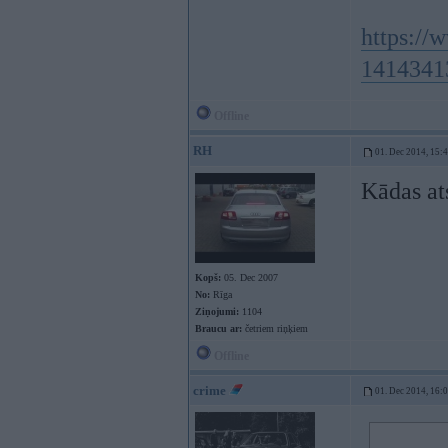
https://w
1414341
Offline
RH
01. Dec 2014, 15:
Kādas at
Kopš:
05. Dec 2007
No:
Rīga
Ziņojumi:
1104
Braucu ar:
četriem riņķiem
Offline
crime
01. Dec 2014, 16: