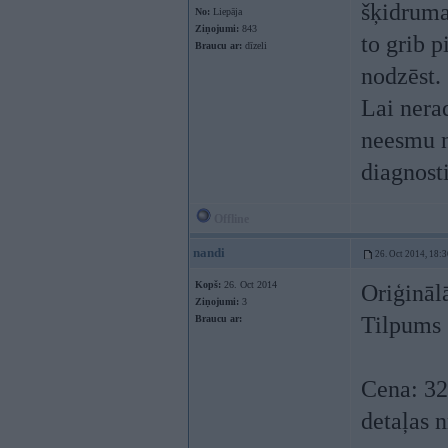
šķidruma
No:
Liepāja
Ziņojumi:
843
to grib p
Braucu ar:
dīzeli
nodzēst.
Lai nerad
neesmu no
diagnosti
Offline
nandi
26. Oct 2014, 18:3
Kopš:
26. Oct 2014
Oriģināl
Ziņojumi:
3
Tilpums 2
Braucu ar:
Cena: 32
detaļas 