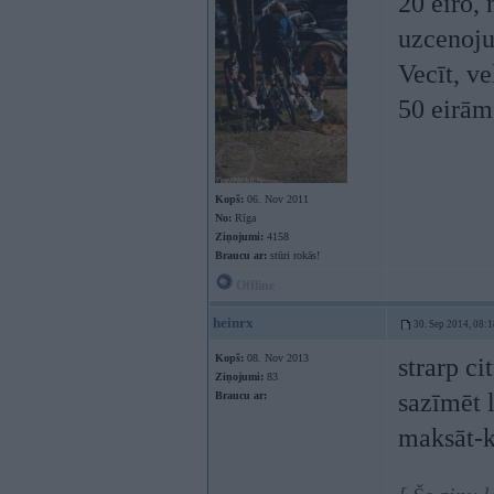
20 eiro, 
uzcenoj
Vecīt, v
50 eirām
Kopš:
06. Nov 2011
No:
Rīga
Ziņojumi:
4158
Braucu ar:
stūri rokās!
Offline
heinrx
30. Sep 2014, 08:1
Kopš:
08. Nov 2013
strarp ci
Ziņojumi:
83
sazīmēt 
Braucu ar:
maksāt-k