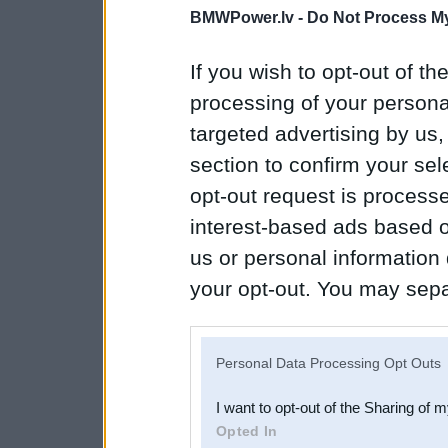
BMWPower.lv -
Do Not Process My
If you wish to opt-out of the
processing of your personal
targeted advertising by us
section to confirm your sel
opt-out request is proces
interest-based ads based o
us or personal information d
your opt-out. You may separ
disclosure of your personal
IAB’s list of downstream pa
Personal Data Processing Opt Outs
also be disclosed by us to 
I want to opt-out of the Sharing of 
Downstream Participants
th
Opted In
third parties.