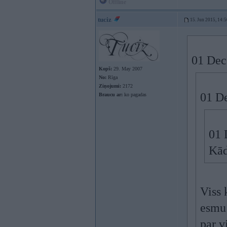
Offline
tuciz
15. Jun 2015, 14:5
01 Dec
Kopš:
29. May 2007
No:
Rīga
Ziņojumi:
2172
01 De
Braucu ar:
ko pagadas
01 
Kād
Viss 
esmu 
par v