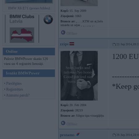
BMW X6 E71 (preses bildes)
Kopš:
15. Sep 2009
Ziņojumi:
1063
Braucu ar:
,... ..KTM un ar,lielu
smaidu uz sejas , ,, , ,.,, ,..
Offline
zzips
23. Sep 2014, 09:1
Online
1200 E
Pašreiz BMWPower skatās 126
viesi un 4 reģistrēti lietotāji.
Ienākt BMWPower
----------
• Pieslēgties
*Keep goi
• Reģistrēties
• Aizmirsi paroli?
Kopš:
20. Feb 2004
Ziņojumi:
28219
Braucu ar:
Slēgta tipa visurgājēju
Offline
protams
29. Sep 2014, 23:4