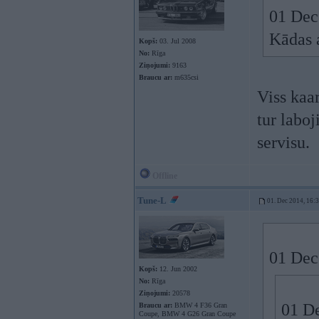
01 Dec
Kādas 
Kopš:
03. Jul 2008
No:
Rīga
Ziņojumi:
9163
Braucu ar:
m635csi
Viss kaa
tur laboj
servisu.
Offline
Tune-L
01. Dec 2014, 16:
01 Dec 
Kopš:
12. Jun 2002
No:
Rīga
Ziņojumi:
20578
01 De
Braucu ar:
BMW 4 F36 Gran
Coupe, BMW 4 G26 Gran Coupe