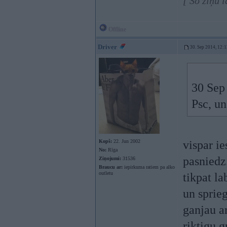
[ Šo ziņu 
Offline
Driver
30. Sep 2014, 12:1
30 Sep 
Psc, un
Kopš:
22. Jun 2002
vispar ie
No:
Rīga
pasniedz.
Ziņojumi:
31536
Braucu ar:
iepirkuma ratiem pa alko
outletu
tikpat la
un sprieg
ganjau ar
riktigu g