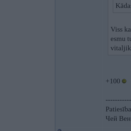
Kādas
Viss ka
esmu tu
vitalji
+100
----------
Patiesīb
Чей Вен