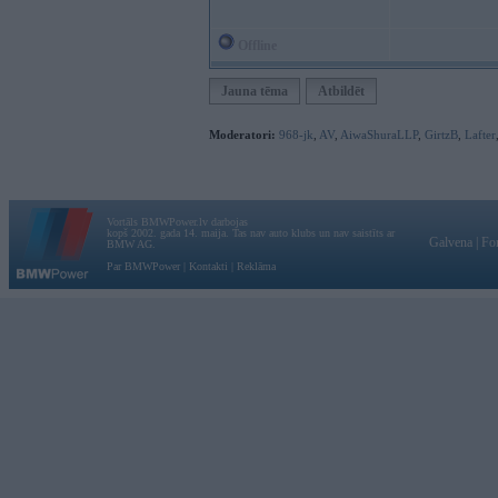
Offline
Jauna tēma
Atbildēt
Moderatori:
968-jk
,
AV
,
AiwaShuraLLP
,
GirtzB
,
Lafter
Vortāls BMWPower.lv darbojas
kopš 2002. gada 14. maija. Tas nav auto klubs un nav saistīts ar
Galvena
|
Fo
BMW AG.
Par BMWPower
|
Kontakti
|
Reklāma