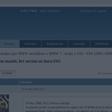
Sveiks,
Viesi!
|
Ceturtdiena, 6. augusts
Ienākt
Reģistrācija
Forums
Galerijas
Reģistrācija
Lietotāji
Meklētājs
kusijas par BMW modeļiem
»
BMW 7. sērija
»
E65 / E66 (2001-2008
u mainīt, bet nezinu uz kuru E65
Atbildēt
84 ziņojumi
Ziņojums
19. May 2009, 18:23
19 May 2009, 18:15:44 boss rakstīja:
Ja paņemsi pa lēto no pacančikiem no rajona, tad vēl lielāka iespe'ja ie
bagažnieka bloks, kāds gaismu regulators, vai jebkurš cits it kā sīkums, n