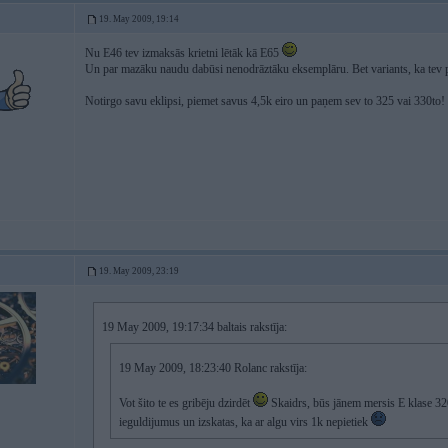
19. May 2009, 19:14
Nu E46 tev izmaksās krietni lētāk kā E65
Un par mazāku naudu dabūsi nenodrāztāku eksemplāru. Bet variants, ka tev pre
Notirgo savu eklipsi, piemet savus 4,5k eiro un paņem sev to 325 vai 330to!
19. May 2009, 23:19
19 May 2009, 19:17:34 baltais rakstīja:
19 May 2009, 18:23:40 Rolanc rakstīja:
Vot šito te es gribēju dzirdēt
Skaidrs, būs jānem mersis E klase 320,
ieguldijumus un izskatas, ka ar algu virs 1k nepietiek