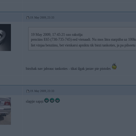
19. May 2009, 23:33
19 May 2009, 17:45:21 ozo rakstīja:
penciins E65 (730-735-745) eed vienaadi. Nu mos litra starpiiba uz 100k
liet vinjaa benziinu, bet vienkarsi apniktu tik biezi tankoties, ja pa pilsee
biezhak nav jabrauc tankoties - tikai ilgak jastav pie pistoles
19. May 2009, 23:33
slapjie sapņi