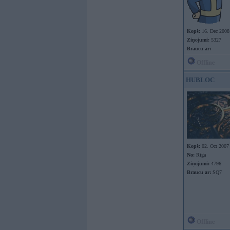
Kopš:
16. Dec 2008
Ziņojumi:
5327
Braucu ar:
Offline
HUBLOC
Kopš:
02. Oct 2007
No:
Rīga
Ziņojumi:
4796
Braucu ar:
SQ7
Offline