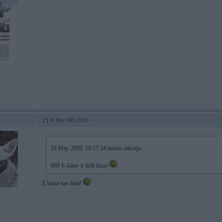
19. May 2009, 23:29
19 May 2009, 19:17:34 baltais rakstīja:
MB E-klase ir lielā klase
,
E klase nav lielā!