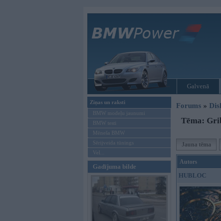
Galvenā
Ziņas un raksti
Forums
»
Dis
BMW modeļu jaunumi
Tēma: Grib
BMW testi
Mēneša BMW
Sērijveida tūnings
Jauna tēma
Vel...
Autors
Gadījuma bilde
HUBLOC