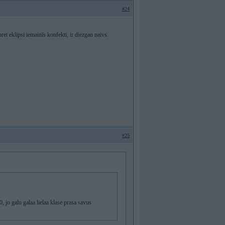
#24
t eklipsi iemainīs konfekti, ir diezgan naivs.
#25
 jo galu galaa lielaa klase prasa savus