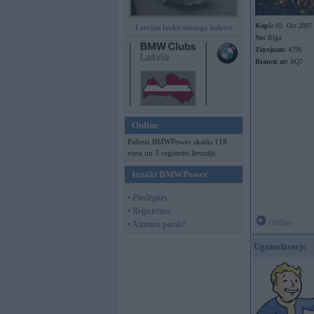
Kopš:
02. Oct 2007
Latvijas lauku tūninga šedevri
No:
Rīga
Ziņojumi:
4796
Braucu ar:
SQ7
Online
Pašreiz BMWPower skatās 118
viesi un 3 reģistrēti lietotāji.
Ienākt BMWPower
• Pieslēgties
• Reģistrēties
Offline
• Aizmirsi paroli?
Ugunsdzesejs