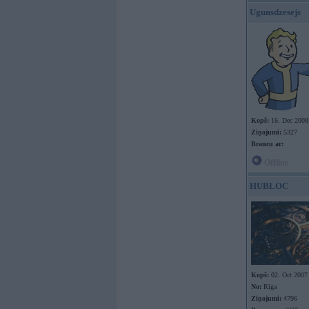
Ugunsdzesejs
Kopš:
16. Dec 2008
Ziņojumi:
5327
Braucu ar:
Offline
HUBLOC
Kopš:
02. Oct 2007
No:
Rīga
Ziņojumi:
4796