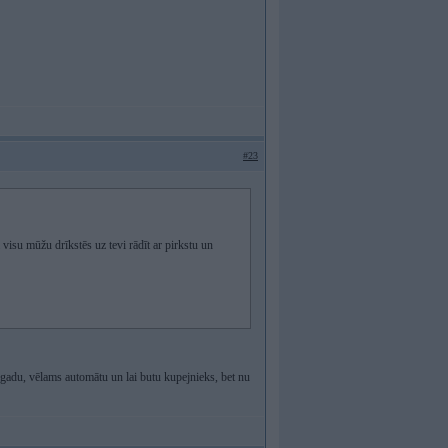
#23
 visu mūžu drīkstēs uz tevi rādīt ar pirkstu un
 gadu, vēlams automātu un lai butu kupejnieks, bet nu