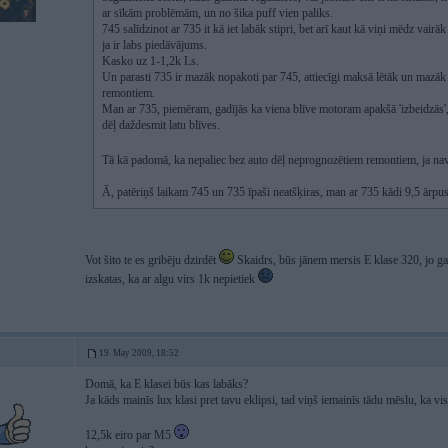
ar sīkām problēmām, un no šika puff vien paliks.
745 salīdzinot ar 735 it kā iet labāk stipri, bet arī kaut kā viņi mēdz vai
ja ir labs piedāvājums.
Kasko uz 1-1,2k Ls.
Un parasti 735 ir mazāk nopakoti par 745, attiecīgi maksā lētāk un mazāk
remontiem.
Man ar 735, piemēram, gadījās ka viena blīve motoram apakšā 'izbeidzās'
dēļ daždesmit latu blīves.
Tā kā padomā, ka nepaliec bez auto dēļ neprognozētiem remontiem, ja na
Ā, patēriņš laikam 745 un 735 īpaši neatšķiras, man ar 735 kādi 9,5 ārpus
Vot šito te es gribēju dzirdēt
Skaidrs, būs jānem mersis E klase 320, jo gal
izskatas, ka ar algu virs 1k nepietiek
19. May 2009, 18:52
Domā, ka E klasei būs kas labāks?
Ja kāds mainīs lux klasi pret tavu eklipsi, tad viņš iemainīs tādu mēslu, ka vis
12,5k eiro par M5