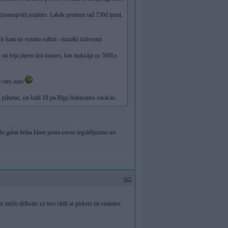
rāk (manuprāt) nojāties. Labāk protams tad 730d ņemt,
 ir kam no extrām salūzt - mazāki izdevumi
, un bija jāņem ārā motors, kas maksāja uz 500Ls
v otrs auto
 pilsētas, un kādi 18 pa Rīgu bubinoties savācās.
u galaa lielaa klase prasa savus ieguldijumus un
#22
u mūžu drīkstēs uz tevi rādīt ar pirkstu un smieties.