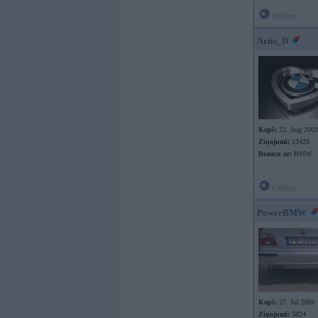
Offline
Artis_D
Kopš:
22. Aug 2002
Ziņojumi:
13429
Braucu ar:
BMW
Offline
PowerBMW
Kopš:
27. Jul 2006
Ziņojumi:
5824