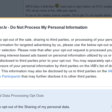
MB E-klase ir lielā klase
, katrā ziņā es stipri šaubos vai W211 izmaks
320, tad jau extras ar būs, tālāk pats saproti...
Es jau nu Tev ieteiktu, kaut ko mazāku. Par to piķi Tu vari nopirkt ahūnu
.lv -
Do Not Process My Personal Information
Anyway, ja kadam ir interese, vai kadam pazinjam padodiet zinju, jo es vair
to opt-out of the sale, sharing to third parties, or processing of your per
formation for targeted advertising by us, please use the below opt-out s
r selection. Please note that after your opt-out request is processed y
19. May 2009, 23:22
eing interest-based ads based on personal information utilized by us or
disclosed to third parties prior to your opt-out. You may separately opt-
losure of your personal information by third parties on the IAB’s list of
19 May 2009, 18:23:40 Rolanc rakstīja:
. This information may also be disclosed by us to third parties on the
IA
Participants
that may further disclose it to other third parties.
...jo es vairs nemīlu savu mitsu
l Data Processing Opt Outs
kā mitsu var vispār mīlet, ja vien nav evo
o opt-out of the Sharing of my personal data.