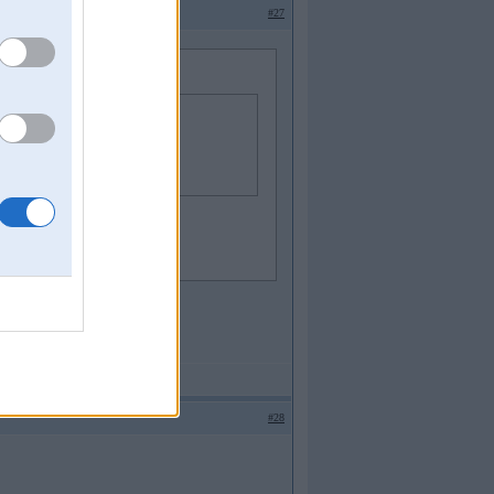
#27
#28