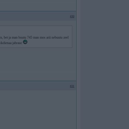
#30
m, bet ja man buutu 745 man mos arii nebuutu zeel
tu ikdienaa jabrauc
#31