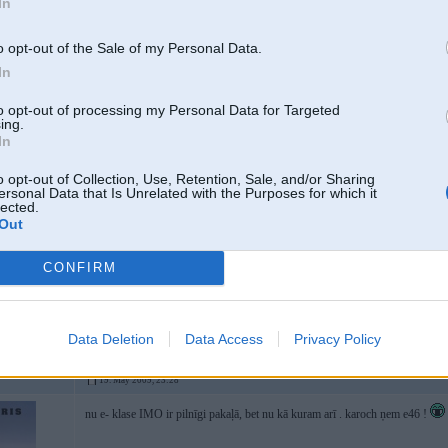
In
19. May 2009, 23:26
o opt-out of the Sale of my Personal Data.
19 May 2009, 23:22:54 Rollers rakstīja:
In
to opt-out of processing my Personal Data for Targeted
ing.
19 May 2009, 18:23:40 Rolanc rakstīja:
In
...jo es vairs nemīlu savu mitsu
o opt-out of Collection, Use, Retention, Sale, and/or Sharing
ersonal Data that Is Unrelated with the Purposes for which it
lected.
Out
kā mitsu var vispār mīlet, ja vien nav evo
CONFIRM
Jā par evo arī bija doma, bet nu vinsh arī maksā virs budzeta
Data Deletion
Data Access
Privacy Policy
19. May 2009, 23:28
nu e- klase IMO ir pilnīgi pakaļā, bet nu kā kuram arī . karoch ņem e46 !