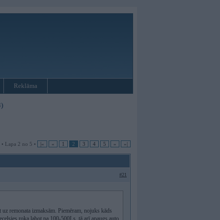
Reklāma
)
 • Lapa 2 no 5 •
|«
«
1
2
3
4
5
»
»|
#21
krist uz remonata izmaksām. Piemēram, nojuks kāds
ecelsies roka labot pa 100-500Ls, tā arī apaugs auto