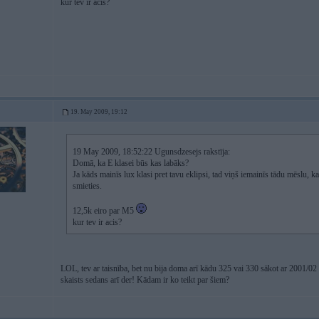
kur tev ir acis?
19. May 2009, 19:12
19 May 2009, 18:52:22 Ugunsdzesejs rakstīja:
Domā, ka E klasei būs kas labāks?
Ja kāds mainīs lux klasi pret tavu eklipsi, tad viņš iemainīs tādu mēslu, ka
smieties.
12,5k eiro par M5
kur tev ir acis?
LOL, tev ar taisnība, bet nu bija doma arī kādu 325 vai 330 sākot ar 2001/02
skaists sedans arī der! Kādam ir ko teikt par šiem?