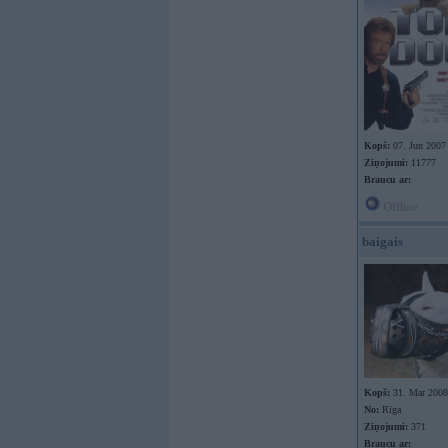
Kopš:
07. Jun 2007
Ziņojumi:
11777
Braucu ar:
Offline
baigais
Kopš:
31. Mar 2008
No:
Rīga
Ziņojumi:
371
Braucu ar: