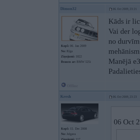
Dimon32
06. Oct 2009, 23:21
Kāds ir li
Vai der l
no durvīm
Kopš:
06. Jan 2009
mehānismi 
No:
Rīga
Ziņojumi:
1822
Manējā e34
Braucu ar:
BMW 525i
Padalietie
Offline
Kresh
06. Oct 2009, 23:23
06 Oct 2
Kopš:
15. Dec 2008
No:
Jelgava
Ziņojumi:
117