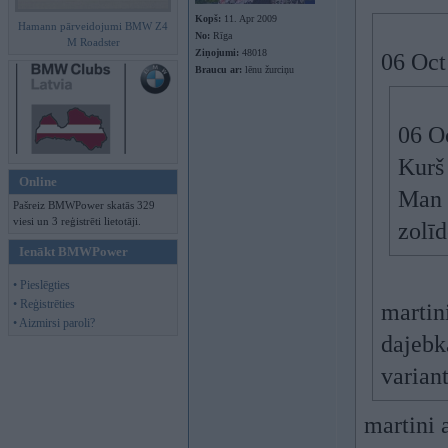
Kopš:
11. Apr 2009
Hamann pārveidojumi BMW Z4
No:
Rīga
M Roadster
Ziņojumi:
48018
06 Oct
Braucu ar:
lēnu žurciņu
06 Oc
Kurš
Online
Man a
Pašreiz BMWPower skatās 329
viesi un 3 reģistrēti lietotāji.
zolī
Ienākt BMWPower
• Pieslēgties
• Reģistrēties
martini
• Aizmirsi paroli?
dajebka
variant
martini 