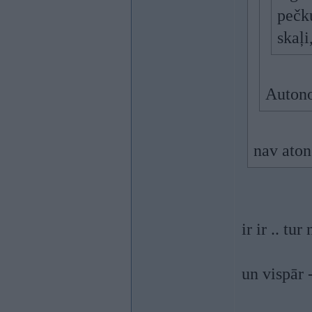
pečku
skaļi
Auton
nav aton
ir ir .. tu
un vispār -