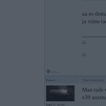
aa es doma
ja viinu 
------------
Offline
Touwer
06. Oct 2009, 18:35
Man tads 
e39 auzmu
Kopš:
22. Jan 2007