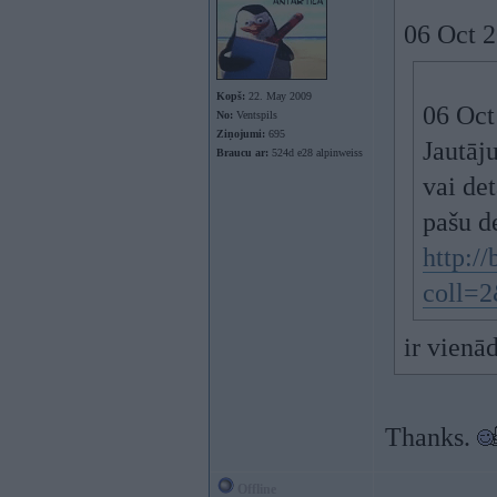
06 Oct 2
Kopš:
22. May 2009
06 Oct
No:
Ventspils
Ziņojumi:
695
Jautāj
Braucu ar:
524d e28 alpinweiss
vai de
pašu d
http://
coll=
ir vienād
Thanks.
Offline