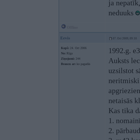
ja nepatīk
neduuks
Offline
Eevis
07. Oct 2009, 09:10
Kopš:
24. Oct 2006
1992.g. e
No:
Rīga
Auksts lec
Ziņojumi:
244
Braucu ar:
ko pagadās
uzsilstot s
neritmiski
apgriezien
netaisās k
Kas tika d
1. nomainī
2. pārbaud