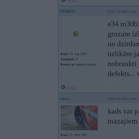
Offline
MORISS
07. Oct 2009, 14:43
e34 m30b30
grozam izl
un dzirdam
uzlikām ja
Kopš:
24. Aug 2009
Ziņojumi:
37
nobraukti 
Braucu ar:
izpīpētu paklāju
defekts...
Offline
edzxo
07. Oct 2009, 15:56
kads var p
mazajiem
Kopš:
22. May 2007