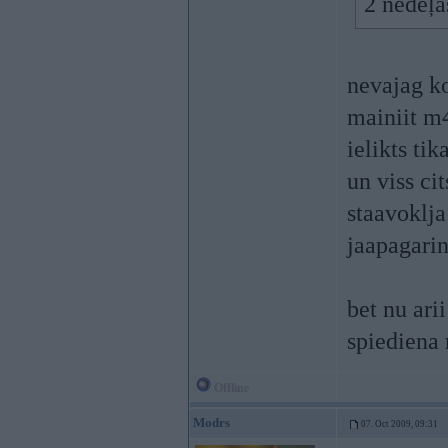
2 nedēļas
nevajag k
mainiit m
ielikts ti
un viss ci
staavoklja
jaapagarin
bet nu ari
spiediena 
Offline
Modrs
07. Oct 2009, 09:31