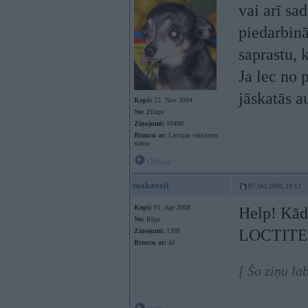
vai arī sa
piedarbinā
saprastu, 
Ja lec no 
jāskatās a
Kopš:
22. Nov 2004
No:
Zilupe
Ziņojumi:
10498
Braucu ar:
Latvijas veiksmes
stāstu
Offline
makaveli
07. Oct 2009, 10:12
Kopš:
01. Apr 2008
Help! Kāds
No:
Rīga
LOCTITE
Ziņojumi:
1398
Braucu ar:
AI
[ Šo ziņu la