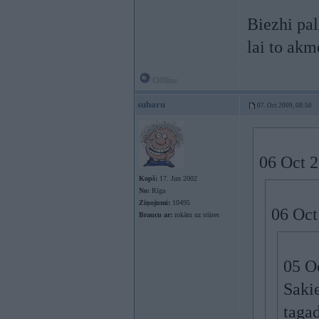
Biezhi pal
lai to akm
Offline
subaru
07. Oct 2009, 08:50
06 Oct 2
Kopš:
17. Jun 2002
No:
Rīga
Ziņojumi:
10495
06 Oct
Braucu ar:
rokām uz stūres
05 Oc
Sakie
tagad