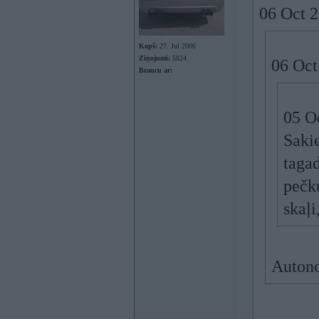
06 Oct 2
Kopš:
27. Jul 2006
Ziņojumi:
5824
06 Oct
Braucu ar:
05 Oc
Sakie
tagad
pečku
skaļi
Auton