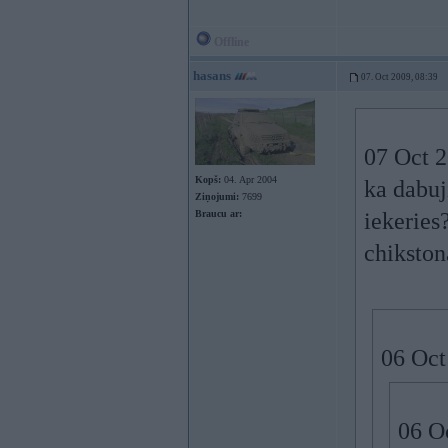
Offline
hasans
07. Oct 2009, 08:39
07 Oct 2
Kopš:
04. Apr 2004
ka dabuj
Ziņojumi:
7699
Braucu ar:
iekeries
chikston
06 Oct
06 Oc