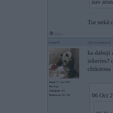
nav aton
Tur nekā c
Offline
Grim55
07. Oct 2009, 01:29
ka dabuji 
iekeries? 
chikstona
Kopš:
07. Apr 2009
No:
Rīga
Ziņojumi:
603
06 Oct 2
Braucu ar:
ML 500