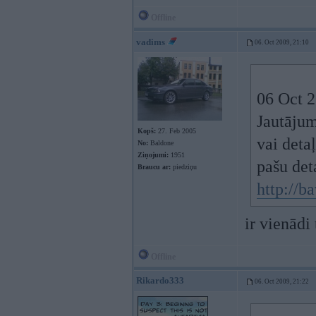
Offline
vadims
06. Oct 2009, 21:10
06 Oct 2
Jautājum
Kopš:
27. Feb 2005
vai deta
No:
Baldone
Ziņojumi:
1951
pašu det
Braucu ar:
piedziņu
http://
ir vienādi 
Offline
Rikardo333
06. Oct 2009, 21:22