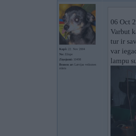
06 Oct 2
Varbut k
tur ir s
var iegad
Kopš:
22. Nov 2004
No:
Zilupe
lampu sut
Ziņojumi:
10498
Braucu ar:
Latvijas veiksmes
stāstu