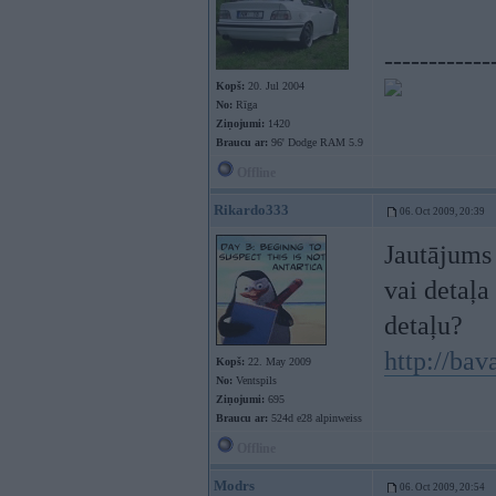
------------
Kopš:
20. Jul 2004
No:
Rīga
Ziņojumi:
1420
Braucu ar:
96' Dodge RAM 5.9
Offline
Rikardo333
06. Oct 2009, 20:39
Jautājums 
vai detaļa
detaļu?
http://ba
Kopš:
22. May 2009
No:
Ventspils
Ziņojumi:
695
Braucu ar:
524d e28 alpinweiss
Offline
Modrs
06. Oct 2009, 20:54