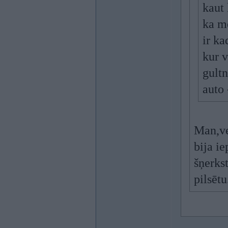
kaut 
ka me
ir ka
kur v
gultn
auto 
Man,ve
bija i
šņerks
pilsēt