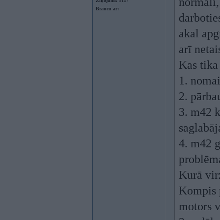
normāli, 
Ziņojumi:
5107
Braucu ar:
darbotie
akal apg
arī netai
Kas tika 
1. nomai
2. pārba
3. m42 
saglabāj
4. m42 g
problēma
Kurā vir
Kompis p
motors v