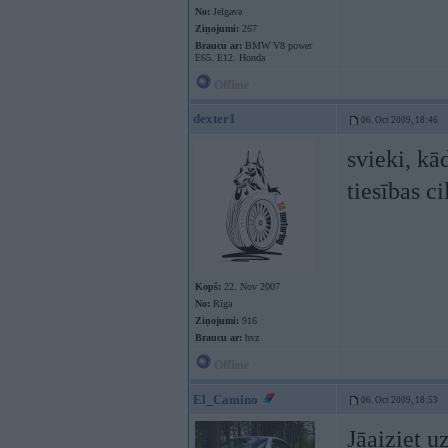
No:
Jelgava
Ziņojumi:
267
Braucu ar:
BMW V8 power
E65. E12. Honda
Offline
dexter1
06. Oct 2009, 18:46
svieki, kā
tiesības 
Kopš:
22. Nov 2007
No:
Rīga
Ziņojumi:
916
Braucu ar:
hvz
Offline
El_Camino
06. Oct 2009, 18:53
Jāaiziet 