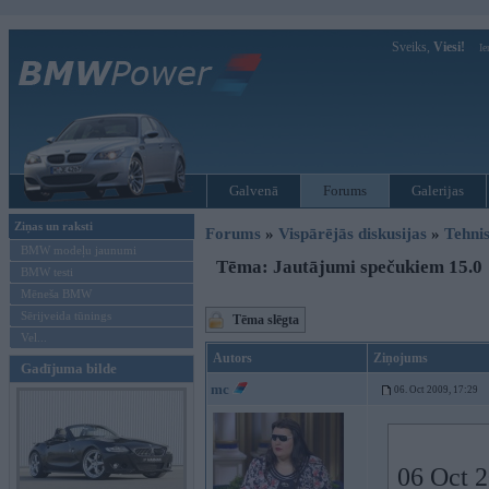
Sveiks,
Viesi!
Ie
Galvenā
Forums
Galerijas
Ziņas un raksti
Forums
»
Vispārējās diskusijas
»
Tehnis
BMW modeļu jaunumi
Tēma: Jautājumi spečukiem 15.0
BMW testi
Mēneša BMW
Sērijveida tūnings
Tēma slēgta
Vel...
Autors
Ziņojums
Gadījuma bilde
mc
06. Oct 2009, 17:29
06 Oct 2