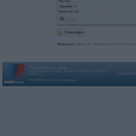
No:
Rīga
Ziņojumi:
45
Braucu ar:
e30
Offline
Tēma slēgta
Moderatori:
968-jk
,
AV
,
AiwaShuraLLP
,
GirtzB
,
Lafter
Vortāls BMWPower.lv darbojas
kopš 2002. gada 14. maija. Tas nav auto klubs un nav saistīts ar
Galvena
|
Fo
BMW AG.
Par BMWPower
|
Kontakti
|
Reklāma