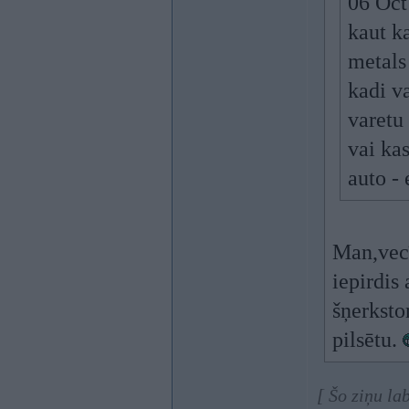
06 Oct
kaut ka
metals 
kadi va
varetu 
vai ka
auto - 
Man,vecī
iepirdis
šņerksto
pilsētu.
[ Šo ziņu la