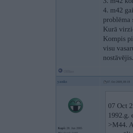
3. m42 ko
4. m42 gai
problēma 
Kurā virzi
Kompis pi
visu vasar
nostāvējis.
Offline
yanks
07. Oct 2009, 09:19
07 Oct 2
1992.g. 
>M44. Au
Kopš:
28. Jun 2005