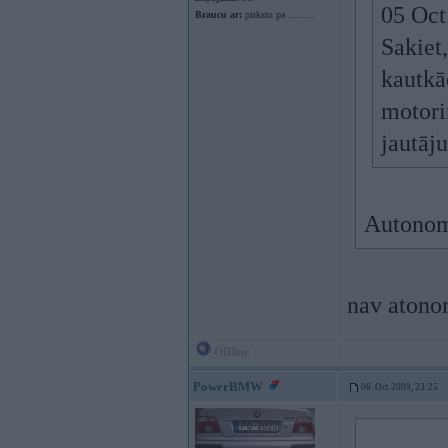
05 Oct
Braucu ar:
pirkstu pa .........
Sakiet,
kautkā
motoriņ
jautāj
Autono
nav atonom
Offline
PowerBMW
06. Oct 2009, 23:25