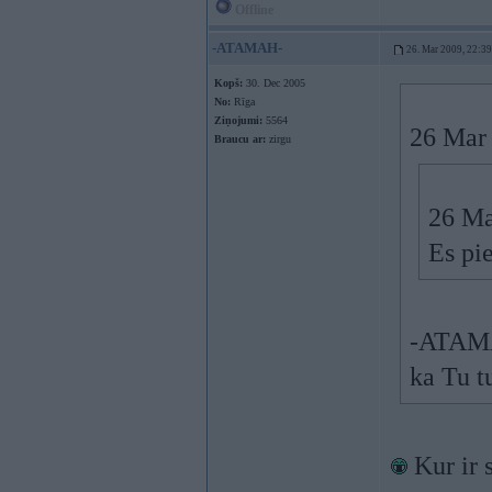
Offline
-ATAMAH-
26. Mar 2009, 22:39
Kopš:
30. Dec 2005
No:
Rīga
Ziņojumi:
5564
26 Mar 
Braucu ar:
zirgu
26 Ma
Es pi
-ATAMAH
ka Tu t
Kur ir s