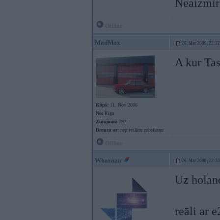
Neaizmir
Offline
MadMax
26. Mar 2009, 22:32
A kur Tas
Kopš:
11. Nov 2006
No:
Rīga
Ziņojumi:
797
Braucu ar:
nepievilktu zobsiksnu
Offline
Whazaaa
26. Mar 2009, 22:33
Uz holan
reāli ar 