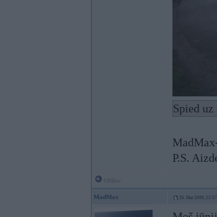
Spied uz 
MadMax- 
P.S. Aizd
Offline
MadMax
26. Mar 2009, 22:57
Moš jūnij