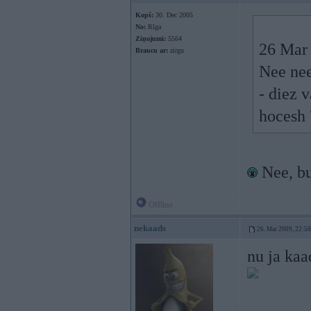
Kopš:
30. Dec 2005
No:
Rīga
Ziņojumi:
5564
26 Mar 
Braucu ar:
zirgu
Nee nee
- diez 
hocesh 
Nee, bu
Offline
nekaads
26. Mar 2009, 22:50
nu ja kaa