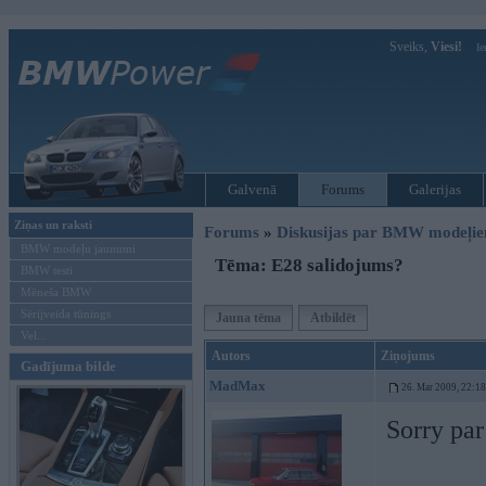
Sveiks,
Viesi!
Ie
Galvenā
Forums
Galerijas
Ziņas un raksti
Forums
»
Diskusijas par BMW modeļi
BMW modeļu jaunumi
Tēma: E28 salidojums?
BMW testi
Mēneša BMW
Sērijveida tūnings
Jauna tēma
Atbildēt
Vel...
Autors
Ziņojums
Gadījuma bilde
MadMax
26. Mar 2009, 22:18
Sorry pa