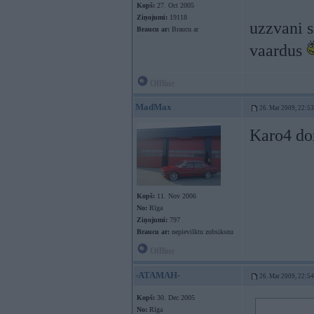
Kopš:
27. Oct 2005
Ziņojumi:
19118
uzzvani s
Braucu ar:
Braucu ar
vaardus
Offline
MadMax
26. Mar 2009, 22:53
Karo4 do
Kopš:
11. Nov 2006
No:
Rīga
Ziņojumi:
797
Braucu ar:
nepievilktu zobsiksnu
Offline
-ATAMAH-
26. Mar 2009, 22:54
Kopš:
30. Dec 2005
No:
Rīga