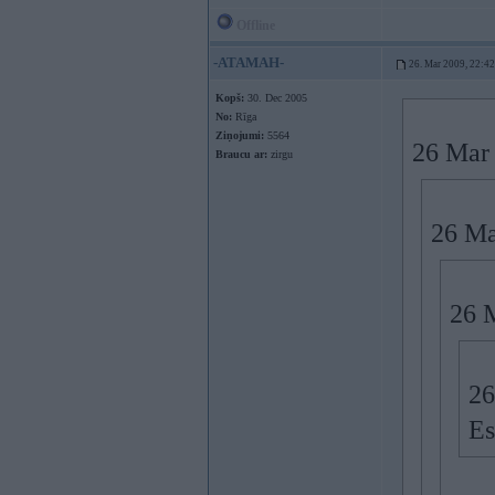
Offline
-ATAMAH-
26. Mar 2009, 22:42
Kopš:
30. Dec 2005
No:
Rīga
Ziņojumi:
5564
26 Mar 
Braucu ar:
zirgu
26 Ma
26 M
26
Es