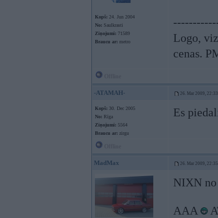
Kopš:
24. Jun 2004
-----------
No:
Saulkrasti
Ziņojumi:
71589
Logo, viz
Braucu ar:
metro
cenas. P
Offline
-ATAMAH-
26. Mar 2009, 22:33
Kopš:
30. Dec 2005
Es piedal
No:
Rīga
Ziņojumi:
5564
Braucu ar:
zirgu
Offline
MadMax
26. Mar 2009, 22:35
NIXN no P
AAA
A