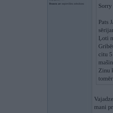
Braucu ar:
nepievilktu zobsiksnu
Sorry
Pats 
sērija
Ļoti 
Gribēt
citu 
mašin
Zinu 
tomēr
Vajadze
mani pr