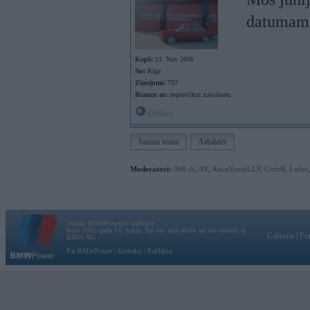
datumam t
Kopš:
11. Nov 2006
No:
Rīga
Ziņojumi:
797
Braucu ar:
nepievilktu zobsiksnu
Offline
Jauna tēma
Atbildēt
Moderatori:
968-jk
,
AV
,
AiwaShuraLLP
,
GirtzB
,
Lafter
Vortāls BMWPower.lv darbojas
kopš 2002. gada 14. maija. Tas nav auto klubs un nav saistīts ar
Galvena
|
Fo
BMW AG.
Par BMWPower
|
Kontakti
|
Reklāma