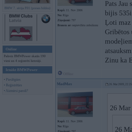
Pats Jau 
BMW 7. sērija F01 (preses bildes)
Kopš:
11. Nov 2006
bijis 535i
No:
Rīga
Ziņojumi:
797
Ļoti maz 
Braucu ar:
nepievilktu zobsiksnu
Gribētos 
modeļiem
Online
atsauksm
Pašreiz BMWPower skatās 190
Zinu ka 
viesi un 4 reģistrēti lietotāji.
Ienākt BMWPower
Offline
• Pieslēgties
MadMax
26. Mar 2009, 22:25
• Reģistrēties
• Aizmirsi paroli?
26 Mar 
Kopš:
11. Nov 2006
No:
Rīga
26 Ma
Ziņojumi:
797