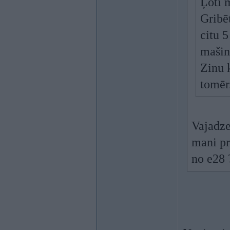
Ļoti 
Gribēt
citu 
mašin
Zinu 
tomēr
Vajadze
mani pr
no e28 