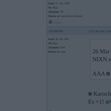
Kopš:
11. Nov 2006
No:
Rīga
Ziņojumi:
797
Braucu ar:
nepievilktu zobsiksnu
Offline
-ATAMAH-
26. Mar 2009, 22:38
Kopš:
30. Dec 2005
No:
Rīga
Ziņojumi:
5564
26 Mar 
Braucu ar:
zirgu
NIXN no
AAA
Karoche
Es +1!