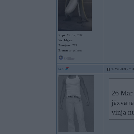
Kopš:
15. Sep 2006
No:
Jelgava
Ziņojumi:
799
Braucu ar:
pirkstu
Offline
ozo
26. Mar 2009, 22:53
26 Mar 
jāzvana
vinja n