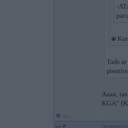
-AT
pac
Kur 
Tads a
piemirs
Aaaa, tas
KGA" (K-
Offline
ozo
26. Mar 2009, 22:45