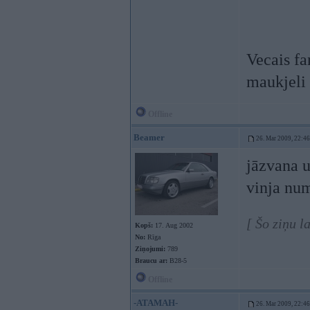
Vecais fa
maukjeli
Offline
Beamer
26. Mar 2009, 22:46
jāzvana 
vinja num
[ Šo ziņu 
Kopš:
17. Aug 2002
No:
Rīga
Ziņojumi:
789
Braucu ar:
B28-5
Offline
-ATAMAH-
26. Mar 2009, 22:46