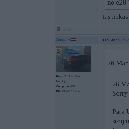
no e28 
tas nekas
Offline
Cumpars
26. Mar 2009, 22:27
26 Mar 
Kopš:
25. Oct 2004
No:
Rīga
26 Ma
Ziņojumi:
7000
Braucu ar:
KK-555
Sorry
Pats 
sērija