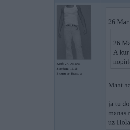
26 Mar 
26 Ma
A kur 
nopir
Kopš:
27. Oct 2005
Ziņojumi:
19118
Braucu ar:
Braucu ar
Maat 
ja tu do
manas r
uz Hola