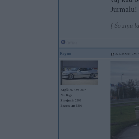
Jurmalu!
[ Šo ziņu 
Offline
Reyno
26. Mar 2009, 22:57
Kopš:
26. Oct 2007
No:
Rīga
Ziņojumi:
2306
Braucu ar:
530d