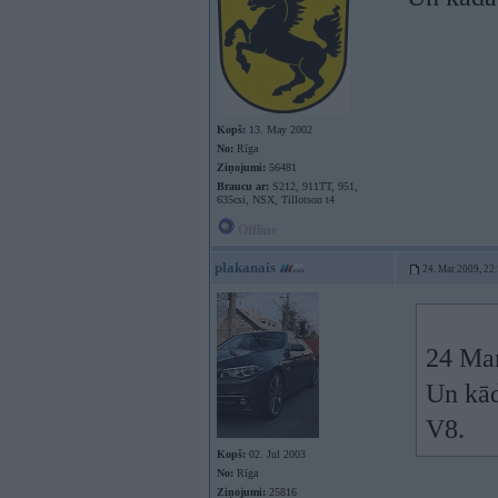
Kopš:
13. May 2002
No:
Rīga
Ziņojumi:
56481
Braucu ar:
S212, 911TT, 951,
635csi, NSX, Tillotson t4
Offline
plakanais
24. Mar 2009, 22
24 Mar
Un kād
V8.
Kopš:
02. Jul 2003
No:
Rīga
Ziņojumi:
25816