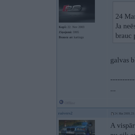
24 Mar
Ja neēs
Kopš:
22. Nov 2003
Ziņojumi:
5905
brauc 
Braucu ar:
kartingu
galvas b
----------
...
Offline
raivers2
24. Mar 2009, 23
A vispār