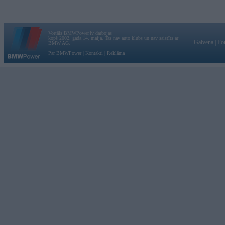
Vortāls BMWPower.lv darbojas
kopš 2002. gada 14. maija. Tas nav auto klubs un nav saistīts ar
Galvena
|
Fo
BMW AG.
Par BMWPower
|
Kontakti
|
Reklāma