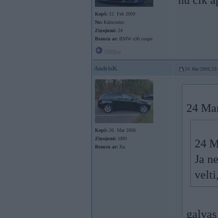
nu cik a
Kopš:
12. Feb 2009
No:
Kalnciems
Ziņojumi:
24
Braucu ar:
BMW e36 coupe
Offline
AndrisK
24. Mar 2009, 23
24 Mar
Kopš:
20. Mar 2006
Ziņojumi:
1891
24 M
Braucu ar:
Xu
Ja ne
velt
galvas