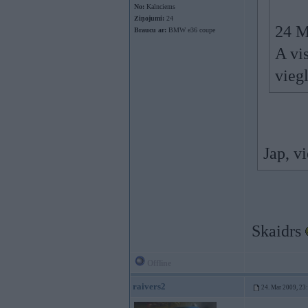
No:
Kalnciems
Ziņojumi:
24
24 M
Braucu ar:
BMW e36 coupe
A vis
viegl
Jap, v
Skaidrs
Offline
raivers2
24. Mar 2009, 23