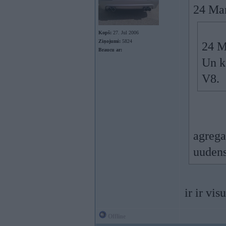
24 Mar
Kopš:
27. Jul 2006
Ziņojumi:
5824
24 M
Braucu ar:
Un k
V8.
agrega
uudens
ir ir vi
Offline