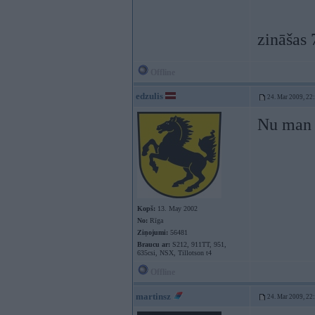
zināšas 
Offline
edzulis
24. Mar 2009, 22
Nu man a
Kopš:
13. May 2002
No:
Rīga
Ziņojumi:
56481
Braucu ar:
S212, 911TT, 951,
635csi, NSX, Tillotson t4
Offline
martinsz
24. Mar 2009, 22