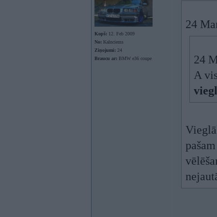
24 Mar
Kopš:
12. Feb 2009
No:
Kalnciems
Ziņojumi:
24
24 M
Braucu ar:
BMW e36 coupe
A vis
vieg
Vieglā
pašam 
vēlēša
nejaut