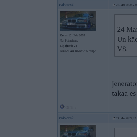
raivers2
24. Mar 2009, 22
24 Mar
Kopš:
12. Feb 2009
Un kād
No:
Kalnciems
Ziņojumi:
24
V8.
Braucu ar:
BMW e36 coupe
jenerato
takaa es
Offline
raivers2
24. Mar 2009, 22