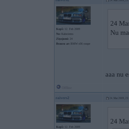
24. Mar 2009, 23
24 Mar
Kopš:
12. Feb 2009
Nu man
No:
Kalnciems
Ziņojumi:
24
Braucu ar:
BMW e36 coupe
aaa nu e
Offline
raivers2
24. Mar 2009, 23
24 Mar
Kopš:
12. Feb 2009