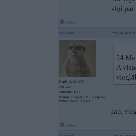
viņi pa
Offline
dzejnieks
24. Mar 2009, 23
24 Mar
A vispā
vieglā
Kopš:
12. Dec 2007
No:
Rīga
Ziņojumi:
4183
Braucu ar:
ņAudi TDI - Dieselpower,
Renault Master (RIX 02)
Jap, vie
Offline
raivers2