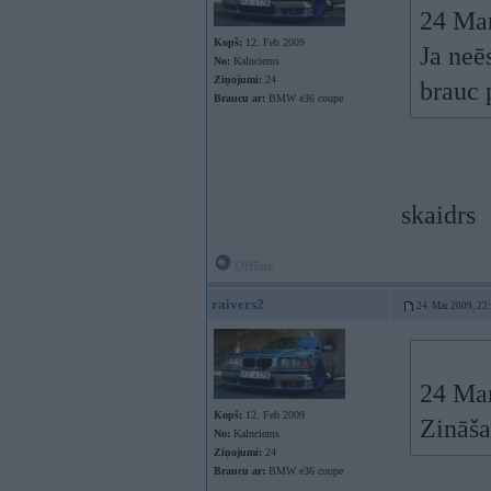
24 Mar
Kopš:
12. Feb 2009
Ja neēs
No:
Kalnciems
Ziņojumi:
24
brauc 
Braucu ar:
BMW e36 coupe
skaidrs
Offline
raivers2
24. Mar 2009, 22
24 Mar
Kopš:
12. Feb 2009
Zināša
No:
Kalnciems
Ziņojumi:
24
Braucu ar:
BMW e36 coupe