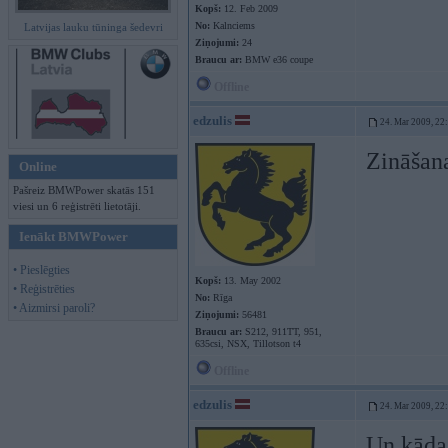
Kopš:
12. Feb 2009
No:
Kalnciems
Latvijas lauku tūninga šedevri
Ziņojumi:
24
Braucu ar:
BMW e36 coupe
Offline
edzulis
24. Mar 2009, 22
Zināšana
Online
Pašreiz BMWPower skatās 151
viesi un 6 reģistrēti lietotāji.
Ienākt BMWPower
• Pieslēgties
Kopš:
13. May 2002
• Reģistrēties
No:
Rīga
• Aizmirsi paroli?
Ziņojumi:
56481
Braucu ar:
S212, 911TT, 951,
635csi, NSX, Tillotson t4
Offline
edzulis
24. Mar 2009, 22
Un kādas