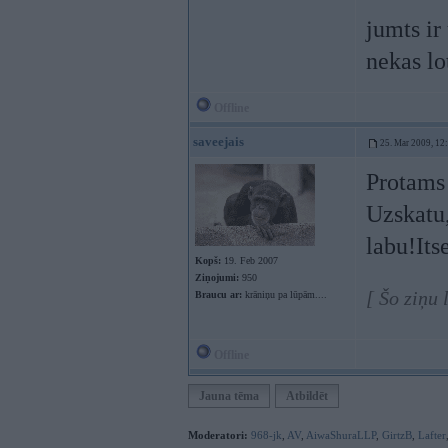
jumts ir
nekas lo
Offline
saveejais
25. Mar 2009, 12
Protams 
Uzskatu,
labu!Itse
Kopš:
19. Feb 2007
Ziņojumi:
950
[ Šo ziņu
Braucu ar:
krāniņu pa lūpām....
Offline
Jauna tēma
Atbildēt
Moderatori:
968-jk
,
AV
,
AiwaShuraLLP
,
GirtzB
,
Lafter