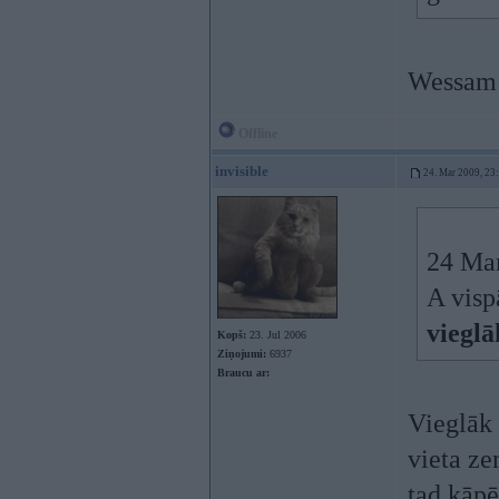
Wessam 
Offline
invisible
24. Mar 2009, 23
24 Mar
A vispā
vieglā
Kopš:
23. Jul 2006
Ziņojumi:
6937
Braucu ar:
Vieglāk 
vieta ze
tad kāpē