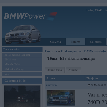
Sveiks,
Viesi!
Ie
Galvenā
Forums
Galerijas
Ziņas un raksti
Forums
»
Diskusijas par BMW modeļi
BMW modeļu jaunumi
Tēma: E38 siksnu nomaiņa
BMW testi
Mēneša BMW
Sērijveida tūnings
Jauna tēma
Atbildēt
Vel...
Autors
Ziņojums
Gadījuma bilde
raivers2
24. Mar 2009, 22
Vai ir i
740D 2