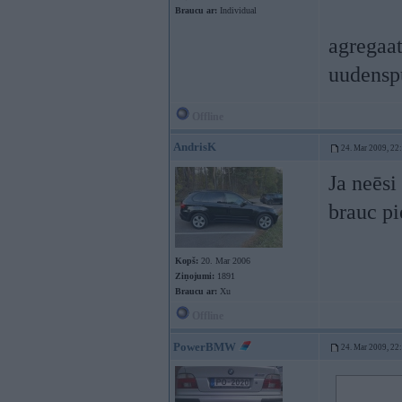
Braucu ar:
Individual
agregaat
uudenspu
Offline
AndrisK
24. Mar 2009, 22
Ja neēsi
brauc pi
Kopš:
20. Mar 2006
Ziņojumi:
1891
Braucu ar:
Xu
Offline
PowerBMW
24. Mar 2009, 22