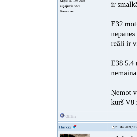
Kopš:
16. Dec 2008
ir smalk
Ziņojumi:
5327
Braucu ar:
E32 moto
nepanes 
reāli ir
E38 5.4 
nemaina 
Ņemot vē
kurš V8 
Offline
Harcix
23. Mar 2009, 18: