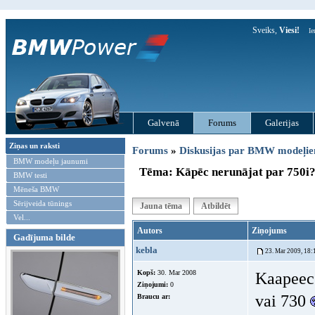
Sveiks,
Viesi!
Ie
Galvenā
Forums
Galerijas
Ziņas un raksti
Forums
»
Diskusijas par BMW modeļi
BMW modeļu jaunumi
Tēma: Kāpēc nerunājat par 750i
BMW testi
Mēneša BMW
Sērijveida tūnings
Jauna tēma
Atbildēt
Vel...
Autors
Ziņojums
Gadījuma bilde
kebla
23. Mar 2009, 18:
Kopš:
30. Mar 2008
Kaapeec
Ziņojumi:
0
vai 730
Braucu ar: