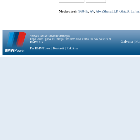
Moderatori:
968-jk
,
AV
,
AiwaShuraLLP
,
GirtzB
,
Lafter
Vortāls BMWPower.lv darbojas
kopš 2002. gada 14. maija. Tas nav auto klubs un nav saistīts ar
Galvena
|
Fo
BMW AG.
Par BMWPower
|
Kontakti
|
Reklāma