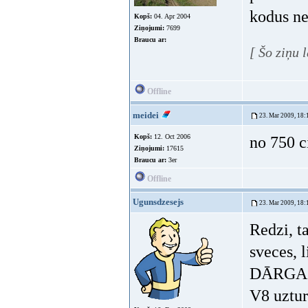
kodus ne
Kopš:
04. Apr 2004
Ziņojumi:
7699
Braucu ar:
[ Šo ziņu 
Offline
meidei
23. Mar 2009, 18:
Kopš:
12. Oct 2006
no 750 c
Ziņojumi:
17615
Braucu ar:
3er
Offline
Ugunsdzesejs
23. Mar 2009, 18:
Redzi, t
sveces, 
DĀRGAS
V8 uztur