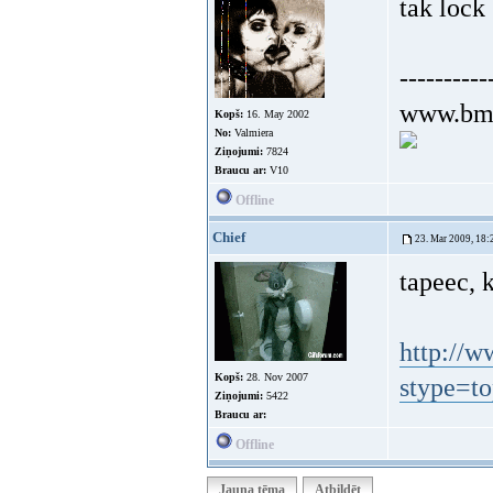
tak lock
----------
www.bmw
Kopš:
16. May 2002
No:
Valmiera
Ziņojumi:
7824
Braucu ar:
V10
Offline
Chief
23. Mar 2009, 18:
tapeec, 
http://
Kopš:
28. Nov 2007
stype=t
Ziņojumi:
5422
Braucu ar:
Offline
Jauna tēma
Atbildēt