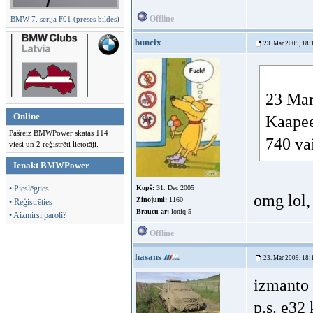
Offline
BMW 7. sērija F01 (preses bildes)
buncix
23. Mar 2009, 18:
23 Mar
Online
Kaapee
Pašreiz BMWPower skatās 114
740 va
viesi un 2 reģistrēti lietotāji.
Ienākt BMWPower
• Pieslēgties
Kopš:
31. Dec 2005
omg lol,
Ziņojumi:
1160
• Reģistrēties
Braucu ar:
Ioniq 5
• Aizmirsi paroli?
Offline
hasans
23. Mar 2009, 18:
izmanto 
p.s. e32 