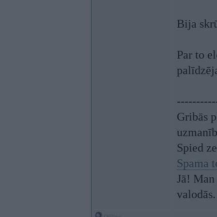
Bija skr
Par to e
palīdzēj
----------
Gribās p
uzmanī
Spied z
Spama t
Jā! Man 
valodās.