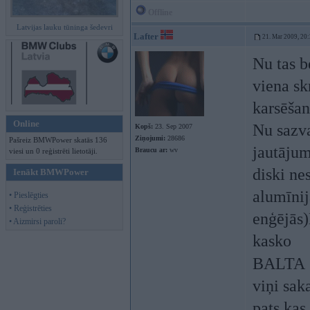
Offline
Latvijas lauku tūninga šedevri
Lafter
21. Mar 2009, 20
Nu tas be
viena sk
karsēšan
Online
Nu sazva
Kopš:
23. Sep 2007
Ziņojumi:
28686
Pašreiz BMWPower skatās 136
jautājum
Braucu ar:
wv
viesi un 0 reģistrēti lietotāji.
diski nes
Ienākt BMWPower
alumīnij
• Pieslēgties
• Reģistrēties
enģējās
• Aizmirsi paroli?
kasko
BALTA
viņi sak
pats kas