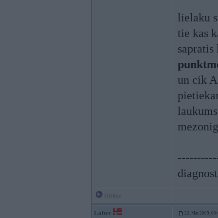
lielaku
tie kas 
sapratis
punktme
un cik A 
pietieka
laukums,
mezoniga
----------
diagnost
Offline
Lafter
22. Mar 2009, 00