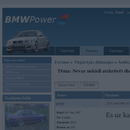
Sveiks,
Viesi!
Ie
Galvenā
Forums
Galerijas
Ziņas un raksti
Forums
»
Vispārējās diskusijas
»
Audio,
BMW modeļu jaunumi
Tēma: Nevar nekādi atskrūvēt di
BMW testi
Mēneša BMW
Sērijveida tūnings
Jauna tēma
Atbildēt
Vel...
Autors
Ziņojums
Gadījuma bilde
gapp
21. Mar 2009, 10
Kopš:
04. Aug 2007
Es uz ka
No:
Liepāja
Ziņojumi:
8310
Braucu ar:
SD