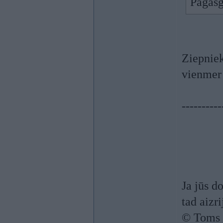
Pagasg
Ziepniek
vienmer 
----------
Ja jūs d
tad aizrij
© Toms