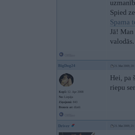
uzmanī
Spied z
Spama t
Jā! Man 
valodās.
Offline
BigDog24
21. Mar 2009, 20
Hei, pa 
riepu se
Kopš:
12. Apr 2008
No:
Liepāja
Ziņojumi:
843
Braucu ar:
dīzeli
Offline
Driver
21. Mar 2009, 21