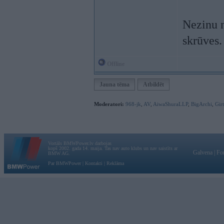
Nezinu n
skrūves.
Offline
Jauna tēma
Atbildēt
Moderatori:
968-jk
,
AV
,
AiwaShuraLLP
,
BigArchi
,
Gir
Vortāls BMWPower.lv darbojas
kopš 2002. gada 14. maija. Tas nav auto klubs un nav saistīts ar
Galvena
|
Fo
BMW AG.
Par BMWPower
|
Kontakti
|
Reklāma