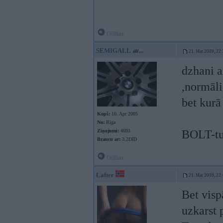
Offline
SEMIGALL
21. Mar 2009, 22
dzhani a
,normāli
bet kurā
Kopš:
10. Apr 2005
No:
Rīga
Ziņojumi:
4693
BOLT-tu
Braucu ar:
3.2DID
Offline
Lafter
21. Mar 2009, 22
Bet visp
uzkarst 