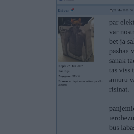
Offline
Driver
22. Mar 2009, 00
par elekt
var nost
bet ja s
pashaa vi
sanak ta
Kopš:
22. Jun 2002
tas viss
No:
Rīga
Ziņojumi:
31536
amuru v
Braucu ar:
iepirkuma ratiem pa alko
outletu
risinat.
panjemie
ierobezo
bus labas