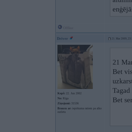
enģējā
Offline
Driver
21. Mar 2009, 23
21 Mar
Bet vis
uzkars
Tagad 
Kopš:
22. Jun 2002
Bet ser
No:
Rīga
Ziņojumi:
31536
Braucu ar:
iepirkuma ratiem pa alko
outletu