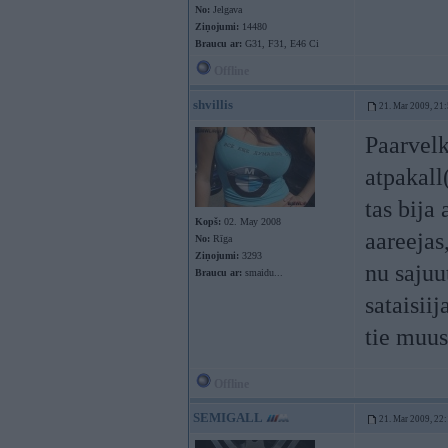
No:
Jelgava
Ziņojumi:
14480
Braucu ar:
G31, F31, E46 Ci
Offline
shvillis
21. Mar 2009, 21
Paarvelk
atpakall
tas bija
Kopš:
02. May 2008
aareejas
No:
Rīga
Ziņojumi:
3293
nu sajuu
Braucu ar:
smaidu...
sataisiij
tie muu
Offline
SEMIGALL
21. Mar 2009, 22