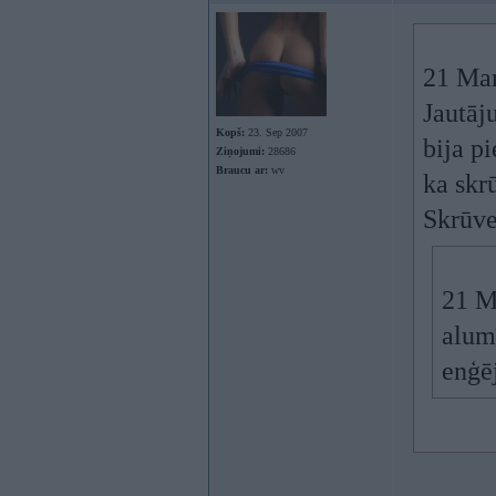
21 Mar
Jautāj
Kopš:
23. Sep 2007
bija p
Ziņojumi:
28686
Braucu ar:
wv
ka skr
Skrūve
21 M
alumī
enģē