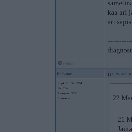
sametina
kaa ari 
ari sapi
----------
diagnost
Offline
Rockstar
22. Mar 2009, 00
Kopš:
11. Dec 2004
No:
Rīga
Ziņojumi:
3956
22 Mar
Braucu ar:
21 M
Jautā