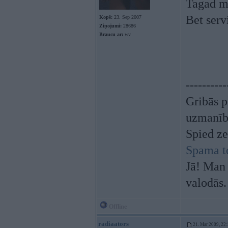
Tagad ma
Bet serv
Kopš:
23. Sep 2007
Ziņojumi:
28686
Braucu ar:
wv
----------
Gribās p
uzmanī
Spied z
Spama t
Jā! Man 
valodās.
Offline
radiaators
21. Mar 2009, 22