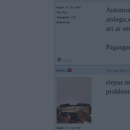
Kopš:
10. Dec 2008
Automoti
No:
Rīga
atslegu,v
Ziņojumi:
1230
Braucu ar:
ari ar s
Pagasgad
Offline
defekc
21. Mar 2009, 21
riepas m
proble
Kopš:
19. Sep 2006