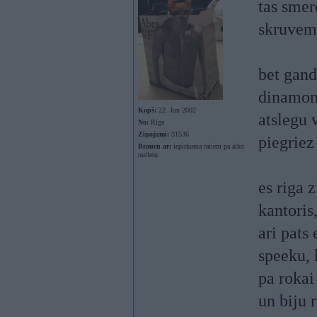
tas smer
skruvem 
bet gand
dinamome
Kopš:
22. Jun 2002
atslegu 
No:
Rīga
Ziņojumi:
31536
piegriez
Braucu ar:
iepirkuma ratiem pa alko
outletu
es riga z
kantoris
ari pats
speeku, 
pa rokai
un biju 