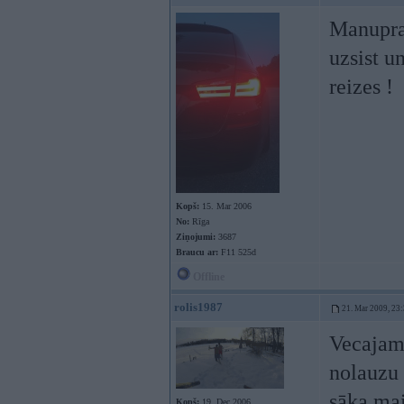
Manupraa
uzsist u
reizes !
Kopš:
15. Mar 2006
No:
Rīga
Ziņojumi:
3687
Braucu ar:
F11 525d
Offline
rolis1987
21. Mar 2009, 23
Vecajam 
nolauzu 
sāka mai
Kopš:
19. Dec 2006