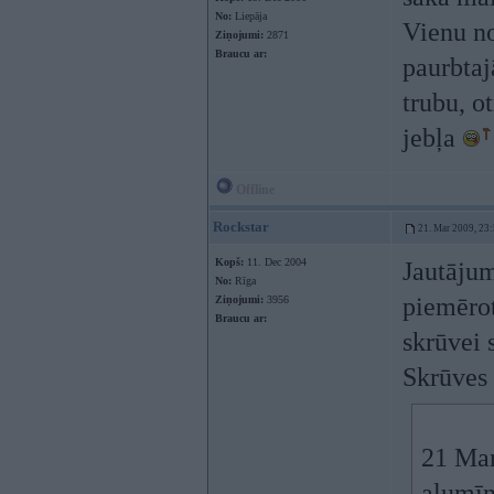
No:
Liepāja
Vienu no
Ziņojumi:
2871
Braucu ar:
paurbtaj
trubu, o
jebļa
Offline
Rockstar
21. Mar 2009, 23
Kopš:
11. Dec 2004
Jautājum
No:
Rīga
piemērot
Ziņojumi:
3956
Braucu ar:
skrūvei 
Skrūves 
21 Mar
alumīn