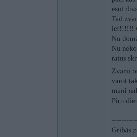
esot dīv
Tad zvan
iet!!!!!!
Nu domā
Nu nek
ratus sk
Zvanu o
varot ta
mani nah
Pirmdien
----------
Gribās p