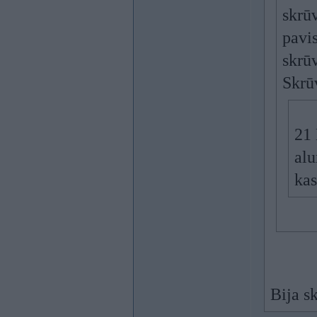
skrū
pavi
skrūv
Skrū
21 
alu
kas
Bija s