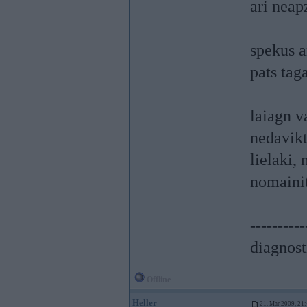
ari neap
spekus a
pats tag
laiagn v
nedavikt
lielaki, 
nomainit
----------
diagnost
Offline
Heller
21. Mar 2009, 21