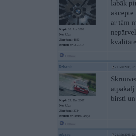
labāk pi
akceptē 
ar tām 
Kopš:
10. Apr 2005
nepārvel
No:
Rīga
Ziņojumi:
4693
kvalitāt
Braucu ar:
3.2DID
Offline
Dzhanis
21. Mar 2009, 22
Skruuves
atpakalj
birsti un
Kopš:
29. Dec 2007
No:
Rīga
Ziņojumi:
3734
Braucu ar:
kreiso labejo
Offline
subaru
21. Mar 2009, 22