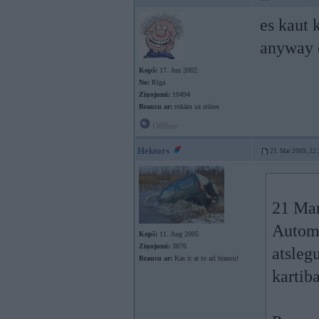
es kaut 
anyway 
Kopš:
17. Jun 2002
No:
Rīga
Ziņojumi:
10494
Braucu ar:
rokām uz stūres
Offline
Hektors
21. Mar 2009, 22
21 Mar
Automo
Kopš:
11. Aug 2005
Ziņojumi:
3876
atslegu
Braucu ar:
Kas ir ar to arī braucu!
kartib