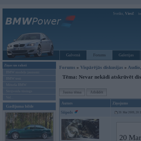
Sveiks,
Viesi!
Ie
Galvenā
Forums
Galerijas
Ziņas un raksti
Forums
»
Vispārējās diskusijas
»
Audio,
BMW modeļu jaunumi
Tēma: Nevar nekādi atskrūvēt di
BMW testi
Mēneša BMW
Sērijveida tūnings
Jauna tēma
Atbildēt
Vel...
Autors
Ziņojums
Gadījuma bilde
Siipols
20. Mar 2009, 20:
20 Mar