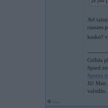
ja jau 
Arī taisn
rausies p
kasko? v
----------
Gribās p
Spied z
Spama t
Jā! Man 
valodās.
Offline