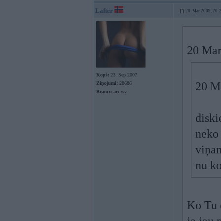
Lafter
20. Mar 2009, 20:
20 Mar 
Kopš:
23. Sep 2007
20 Ma
Ziņojumi:
28686
Braucu ar:
wv
diski
nek
viņam
nu ko
Ko Tu d