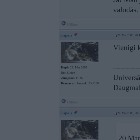
valodās.
Offline
Siipols
20. Mar 2009, 20:
Vienigi k
----------
Kopš:
23. Mar 2005
No:
Zilupe
Universā
Ziņojumi:
11992
Braucu ar:
Jawasaki ZX1100
Daugmale
Offline
Siipols
20. Mar 2009, 20:
20 Mar 