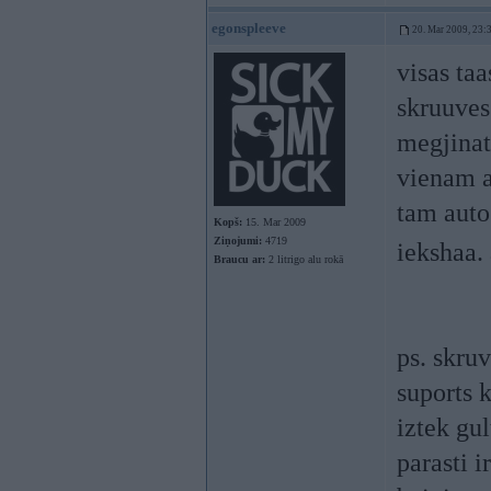
egonspleeve
20. Mar 2009, 23:
visas taa
skruuves
megjinat 
vienam a
tam auto 
Kopš:
15. Mar 2009
Ziņojumi:
4719
iekshaa.
Braucu ar:
2 litrigo alu rokā
ps. skruv
suports k
iztek gu
parasti i