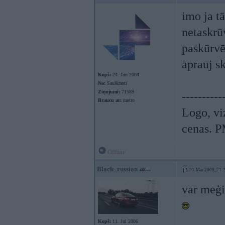
imo ja t
netaskrū
paskūrvēt
aprauj s
Kopš:
24. Jun 2004
No:
Saulkrasti
Ziņojumi:
71589
----------
Braucu ar:
metro
Logo, viz
cenas. P
Offline
Black_russian
20. Mar 2009, 21:
var meģi
Kopš:
11. Jul 2006