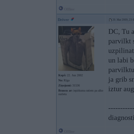
Offline
Driver
20. Mar 2009, 23:
DC, Tu a
parvilkt 
uzpilinat
un labi b
parvilkt
Kopš:
22. Jun 2002
ja grib s
No:
Rīga
Ziņojumi:
31536
iztur au
Braucu ar:
iepirkuma ratiem pa alko
outletu
----------
diagnost
Offline