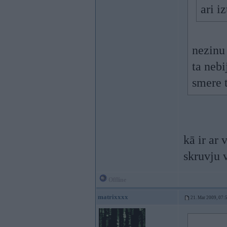
ari i
nezinu 
ta nebi
smere t
kā ir ar 
skruvju 
Offline
matrixxxx
21. Mar 2009, 07: