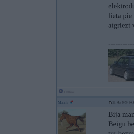
elektrod
lieta pi
atgriezt 
----------
Offline
Maxis
21. Mar 2009, 10:
Bija man
Beigu be
tur bezm