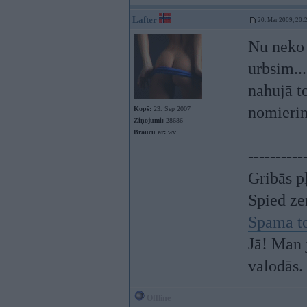
Lafter
20. Mar 2009, 20:
Nu neko 
urbsim..
nahujā t
nomieri
Kopš:
23. Sep 2007
Ziņojumi:
28686
Braucu ar:
wv
----------
Gribās p
Spied z
Spama t
Jā! Man 
valodās.
Offline