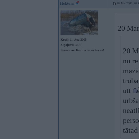
Hektors
20. Mar 2009, 20:
20 Mar
Kopš:
11. Aug 2005
Ziņojumi:
3876
20 Ma
Braucu ar:
Kas ir ar to arī braucu!
nu r
mazā
truba
utt
urbša
neatl
perso
tāta