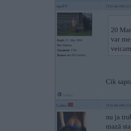
agaFU
20. Mar 2009, 21:
20 Mar
var me
Kopš:
21. May 2006
No:
Madona
veica
Ziņojumi:
1785
Braucu ar:
E91 turrboo
Cik sapr
Offline
Lafter
20. Mar 2009, 22:
nu ja tr
mazā sta