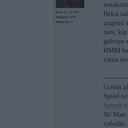
norakstīt
fleksi n
Kopš:
23. Sep 2007
Ziņojumi:
28686
uzgriež 
Braucu ar:
wv
turu, ķi
galviņu v
HMM bet 
vaina teo
----------
Gribās p
Spied z
Spama t
Jā! Man 
valodās.