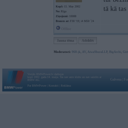
Kopš:
15. May 2002
tā kā tas
No:
Rīga
Ziņojumi:
10088
Braucu ar:
F30 ‘19; i4 M50 `24
Offline
Jauna tēma
Atbildēt
Moderatori:
968-jk
,
AV
,
AiwaShuraLLP
,
BigArchi
,
Gir
Vortāls BMWPower.lv darbojas
kopš 2002. gada 14. maija. Tas nav auto klubs un nav saistīts ar
Galvena
|
Fo
BMW AG.
Par BMWPower
|
Kontakti
|
Reklāma