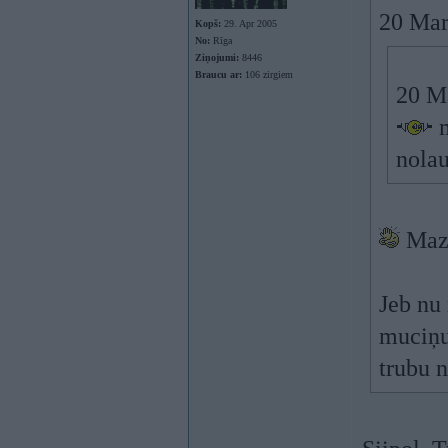
20 Mar 
Kopš:
29. Apr 2005
No:
Rīga
Ziņojumi:
8446
Braucu ar:
106 zirgiem
20 Ma
m
nolau
Mazā
Jeb nu
muciņu,
trubu 