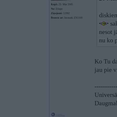
Kopš:
23. Mar 2005
No:
Zilupe
Ziņojumi:
11992
diskiem
Braucu ar:
Jawasaki ZX1100
sak
nesot j
nu ko p
Ko Tu dar
jau pie v
----------
Universā
Daugmale
Offline