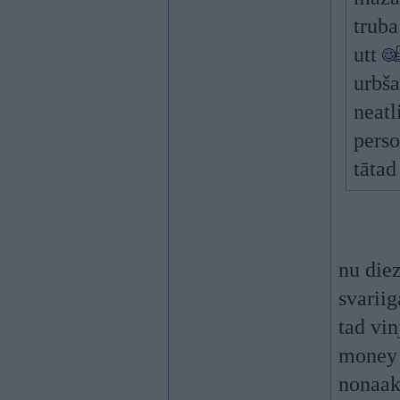
truba
utt
urbša
neatl
perso
tāta
nu die
svariig
tad vin
money 
nonaakt