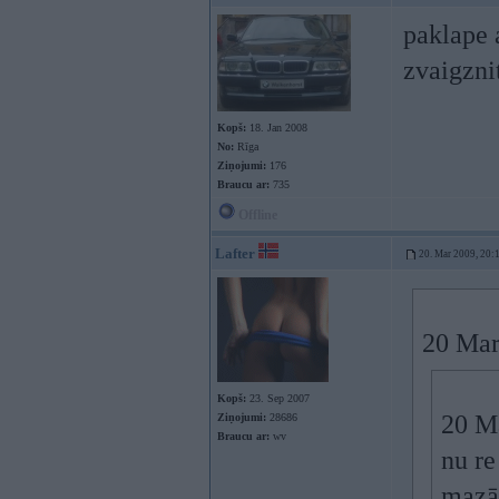
paklape 
zvaigzni
Kopš:
18. Jan 2008
No:
Rīga
Ziņojumi:
176
Braucu ar:
735
Offline
Lafter
20. Mar 2009, 20:
20 Mar
Kopš:
23. Sep 2007
20 Ma
Ziņojumi:
28686
Braucu ar:
wv
nu r
mazā