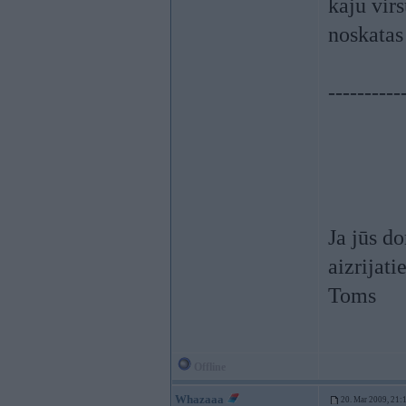
kaju vir
noskata
----------
Ja jūs d
aizrijaties
Toms
Offline
Whazaaa
20. Mar 2009, 21: