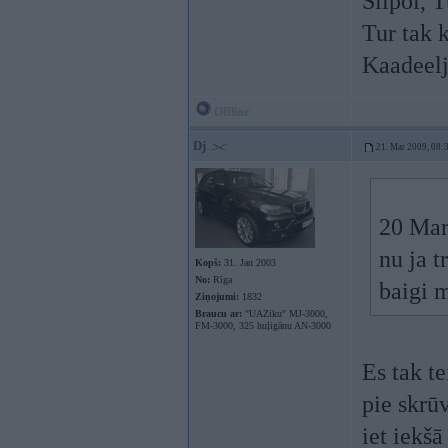
Siipol, T
Tur tak 
Kaadeelj
Offline
Dj
21. Mar 2009, 08:
20 Mar 
nu ja t
Kopš:
31. Jan 2003
No:
Rīga
baigi m
Ziņojumi:
1832
Braucu ar:
"UAZiku" MJ-3000,
FM-3000, 325 huļigānu AN-3000
Es tak t
pie skrū
iet iekš