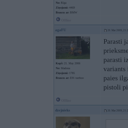
No:
Rīga
Ziņojumi:
4469
Braucu ar:
BMW
Offline
agaFU
20. Mar 2009, 21:
Parasti j
prieksme
parasti i
Kopš:
21. May 2006
variants 
No:
Madona
Ziņojumi:
1785
paies il
Braucu ar:
E91 turrboo
pistoli 
Offline
dzejnieks
20. Mar 2009, 21: