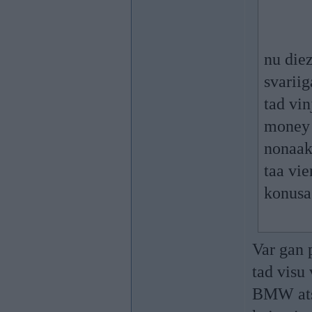
nu die
svariig
tad vin
money 
nonaakt
taa vie
konusa 
Var gan 
tad visu
BMW atsl