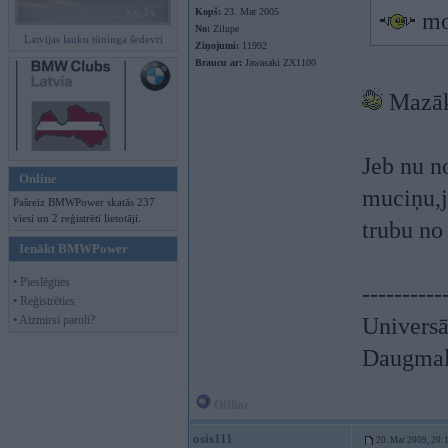
Kopš:
23. Mar 2005
mos
No:
Zilupe
Latvijas lauku tūninga šedevri
Ziņojumi:
11992
Braucu ar:
Jawasaki ZX1100
Mazāk 
Jeb nu n
Online
muciņu,j
Pašreiz BMWPower skatās 237
viesi un 2 reģistrēti lietotāji.
trubu no
Ienākt BMWPower
• Pieslēgties
----------
• Reģistrēties
• Aizmirsi paroli?
Universā
Daugmale
Offline
osis111
20. Mar 2009, 20: