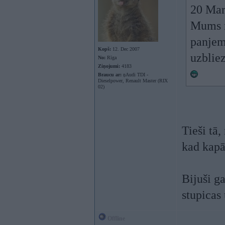
20 Mar
Mums m
panjem 
Kopš:
12. Dec 2007
uzblie
No:
Rīga
Ziņojumi:
4183
Braucu ar:
ņAudi TDI -
Dieselpower, Renault Master (RIX
02)
Tieši tā
kad kapā
Bijuši g
stupicas
Offline