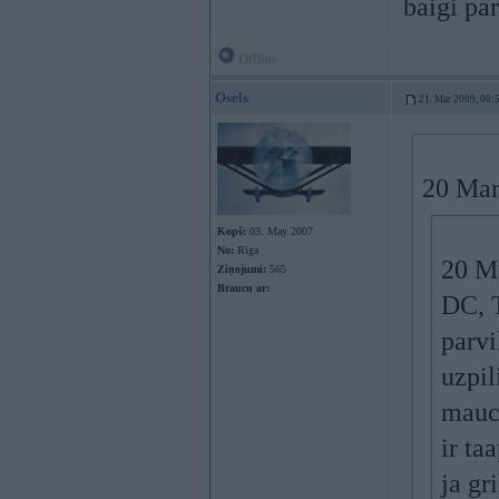
baigi par
Offline
Osels
21. Mar 2009, 00:
20 Mar
Kopš:
03. May 2007
No:
Rīga
20 Ma
Ziņojumi:
565
Braucu ar:
DC, T
parvi
uzpil
mauco
ir ta
ja gr