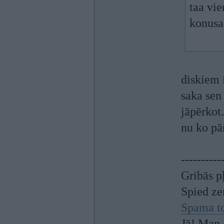
taa vie
konusa 
diskiem 
saka sen
jāpērkot.
nu ko pār
----------
Gribās p
Spied z
Spama t
Jā! Man 