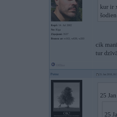
kur ir
šodien
Kopš:
14. Jul 2002
No:
Rīga
Ziņojumi:
3537
Braucu ar:
w163; w639; w203
cik manī
tur dzīv
Offline
Putnz
25. Jan 2010, 16:
25 Jan
25 J