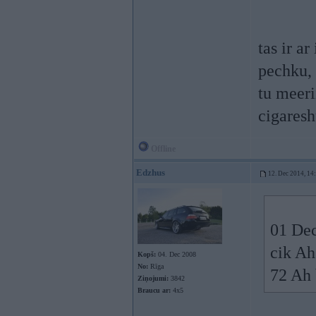
tas ir a
pechku, 
tu meeri
cigaresh
Offline
Edzhus
12. Dec 2014, 14
01 Dec
cik Ah
Kopš:
04. Dec 2008
No:
Rīga
72 Ah 
Ziņojumi:
3842
Braucu ar:
4x5