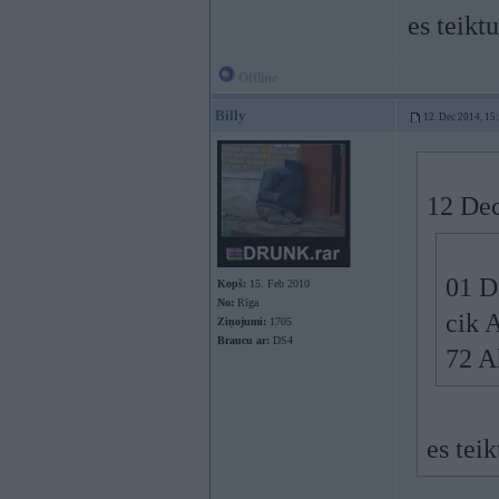
es teikt
Offline
Billy
12. Dec 2014, 15
12 Dec
01 D
Kopš:
15. Feb 2010
No:
Rīga
cik A
Ziņojumi:
1705
Braucu ar:
DS4
72 A
es teik