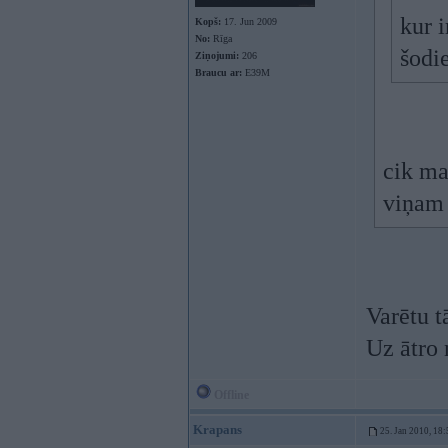
kur i
Kopš:
17. Jun 2009
No:
Rīga
šodi
Ziņojumi:
206
Braucu ar:
E39M
cik ma
viņam 
Varētu t
Uz ātro 
Offline
Krapans
25. Jan 2010, 18: