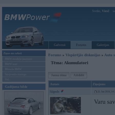
Sveiks,
Viesi!
Ie
Galvenā
Forums
Galerijas
Ziņas un raksti
Forums
»
Vispārējās diskusijas
»
Auto s
BMW modeļu jaunumi
Tēma: Akumulatori
BMW testi
Mēneša BMW
Sērijveida tūnings
Jauna tēma
Atbildēt
Vel...
Autors
Ziņojums
Gadījuma bilde
Siipols
25. Jan 2010, 14:
Varu sa