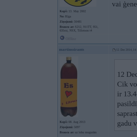
vai ģene
Kopš:
13. May 2002
No:
Rīga
Ziņojumi:
56481
Braucu ar:
S212, 911TT, 951,
635csi, NSX, Tillotson t4
Offline
martinssirants
12. Dec 2014, 14
12 Dec
Cik vo
ir 13.
pasildī
sapras
gadu v
Kopš:
08. Aug 2013
Ziņojumi:
5097
Braucu ar:
uz lohu mugurām