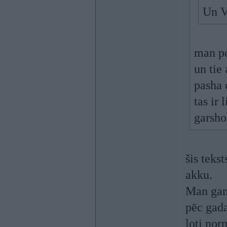
Un V
man po
un tie 
pasha 
tas ir 
garsho
šis teks
akku.
Man gan
pēc gada
ļoti nor