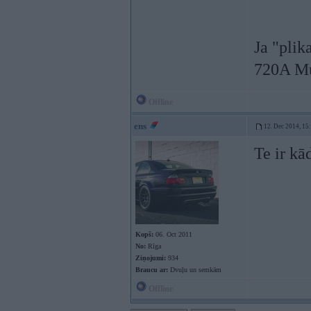
Ja "plik
720A Mu
Offline
ens
12. Dec 2014, 15
Te ir kā
Kopš:
06. Oct 2011
No:
Rīga
Ziņojumi:
934
Braucu ar:
Dvuļu un semkām
Offline