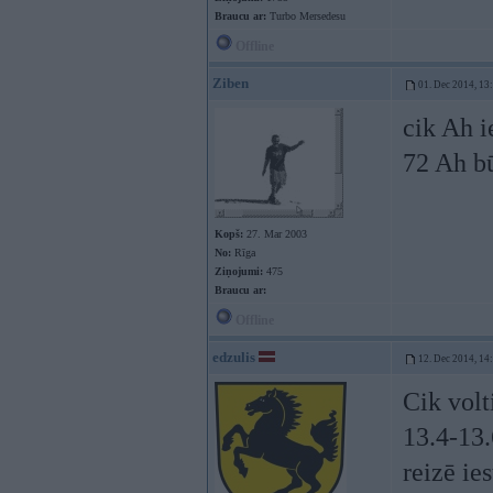
Braucu ar:
Turbo Mersedesu
Offline
Ziben
01. Dec 2014, 13
cik Ah i
72 Ah b
Kopš:
27. Mar 2003
No:
Rīga
Ziņojumi:
475
Braucu ar:
Offline
edzulis
12. Dec 2014, 14
Cik volt
13.4-13.
reizē ie