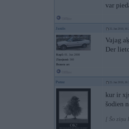
var pied
Offline
Janiis
25. Jan 2010, 16:
Vajag aķ
Der lieto
Kopš:
01. Jun 2008
Ziņojumi:
560
Braucu ar:
Offline
Putnz
25. Jan 2010, 16:
kur ir x
šodien n
[ Šo ziņu