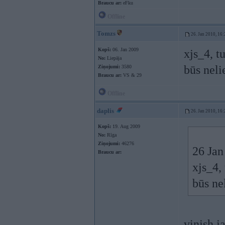
Braucu ar:
eFku
Offline
Tomzs
26. Jan 2010, 16:
Kopš:
06. Jan 2009
xjs_4, t
No:
Liepāja
būs neli
Ziņojumi:
3580
Braucu ar:
VS & 29
Offline
daplis
26. Jan 2010, 16:
Kopš:
19. Aug 2009
No:
Rīga
Ziņojumi:
46276
26 Jan
Braucu ar:
xjs_4,
būs ne
vinjsh j