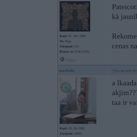
Pateicot
kā jaunī
Rekomen
Kopš:
01. Nov 2009
No:
Rīga
cenas na
Ziņojumi:
113
Braucu ar:
E-60 (530i)
Offline
markelis
25. Jan 2010, 19:
a lkaada
akjim???
taa ir v
Kopš:
28. Oct 2002
Ziņojumi:
13016