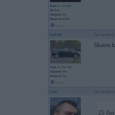
Kopš:
17. Jun 2009
No:
Rīga
Ziņojumi:
206
Braucu ar:
E39M
Offline
AndrisK
25. Jan 2010, 16:
Skatos k
Kopš:
20. Mar 2006
Ziņojumi:
1891
Braucu ar:
Xu
Offline
Usins
25. Jan 2010, 16:
25 Jan