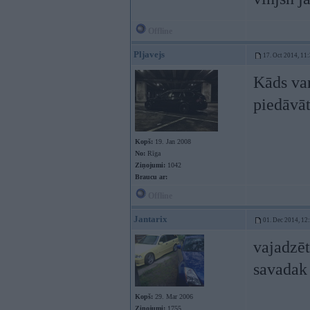
Offline
Pljavejs
17. Oct 2014, 11
Kāds var
piedāvāt
Kopš:
19. Jan 2008
No:
Rīga
Ziņojumi:
1042
Braucu ar:
Offline
Jantarix
01. Dec 2014, 12
vajadzēt
savadak 
Kopš:
29. Mar 2006
Ziņojumi:
1755