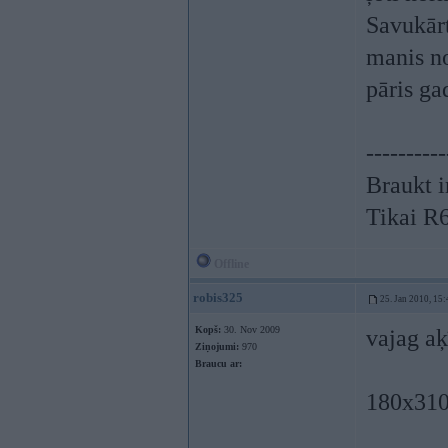
Savukārt
manis no
pāris ga
----------
Braukt i
Tikai R
Offline
robis325
25. Jan 2010, 15:
Kopš:
30. Nov 2009
vajag aķ
Ziņojumi:
970
Braucu ar:
180x310