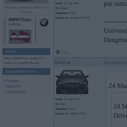
par sam
Kopš:
23. Mar 2005
Hamann pārveidojumi BMW Z4
No:
Zilupe
M Coupe
Ziņojumi:
11992
Braucu ar:
Jawasaki ZX1100
----------
Univers
Daugmal
Online
Offline
Pašreiz BMWPower skatās 371
GirtzB
viesi un 0 reģistrēti lietotāji.
25. Jan 2010, 15:
Ienākt BMWPower
• Pieslēgties
24 Mar
• Reģistrēties
• Aizmirsi paroli?
Kopš:
15. May 2002
No:
Rīga
24 M
Ziņojumi:
22411
Driv
Braucu ar:
2x(R6+LSD)