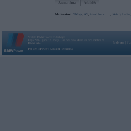
Jauna tēma
Atbildēt
Moderatori:
968-jk
,
AV
,
AiwaShuraLLP
,
GirtzB
,
Lafter
Vortāls BMWPower.lv darbojas
kopš 2002. gada 14. maija. Tas nav auto klubs un nav saistīts ar
Galvena
|
Fo
BMW AG.
Par BMWPower
|
Kontakti
|
Reklāma