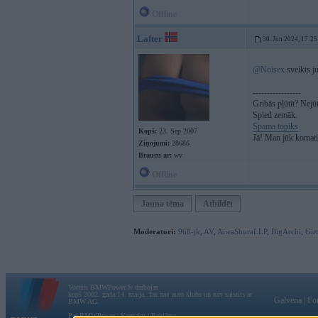
Offline
Lafter
30. Jun 2024, 17:25
@Noisex
sveikts ju
-----------------
Gribās pļūtīt? Nej
Spied zemāk.
Spama topiks
Kopš:
23. Sep 2007
Jā! Man jūk komati.
Ziņojumi:
28686
Braucu ar:
wv
Offline
Jauna tēma
Atbildēt
Moderatori:
968-jk
,
AV
,
AiwaShuraLLP
,
BigArchi
,
Gir
Vortāls BMWPower.lv darbojas
kopš 2002. gada 14. maija. Tas nav auto klubs un nav saistīts ar
Galvena
|
Fo
BMW AG.
Par BMWPower
|
Kontakti
|
Reklāma