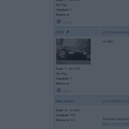
No:
Rīga
Ziņojumi:
17
Braucu ar:
Offline
CP17
19. Nov 2020, 09:2
novilku
Kopš:
17. Dec 2002
No:
Rīga
Ziņojumi:
17
Braucu ar:
Offline
bum_bumz
16. Mar 2022, 11:15
Kopš:
05. Jan 2006
Ziņojumi:
7631
Sveiciens latvju ka
Braucu ar:
E34
https://www.you