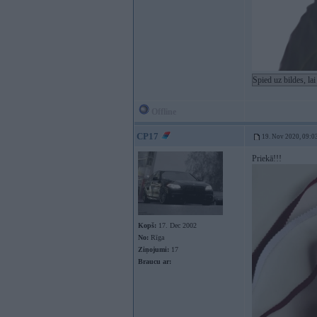
Spied uz bildes, la
Offline
CP17
19. Nov 2020, 09:0
Priekā!!!
Kopš:
17. Dec 2002
No:
Rīga
Ziņojumi:
17
Braucu ar: