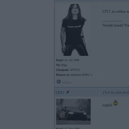
CP17, tu svētkus n
-----------------
Nemāki braukt? Parā
Kopš:
24. Jul 2008
No:
Rīga
Ziņojumi:
1879753
Braucu ar:
nekrāsotu BMW :(
Offline
CP17
19. Nov 2020, 09:2
negluži
Kopš:
17. Dec 2002