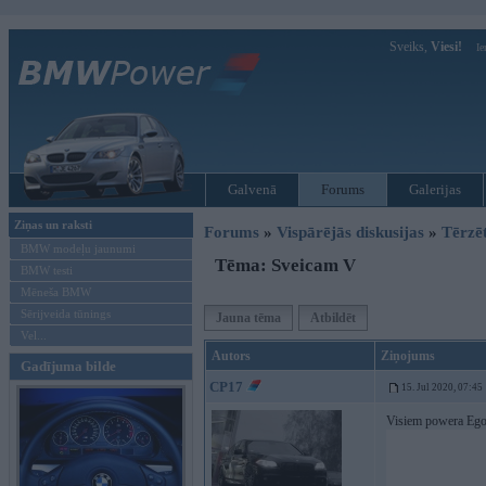
Sveiks,
Viesi!
Ie
Galvenā
Forums
Galerijas
Ziņas un raksti
Forums
»
Vispārējās diskusijas
»
Tērzē
BMW modeļu jaunumi
Tēma: Sveicam V
BMW testi
Mēneša BMW
Sērijveida tūnings
Jauna tēma
Atbildēt
Vel...
Autors
Ziņojums
Gadījuma bilde
CP17
15. Jul 2020, 07:45
Visiem powera Ego