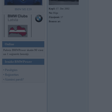
Kopš:
17. Dec 2002
BMW M5 E39
No:
Rīga
Ziņojumi:
17
Braucu ar:
Online
Pašreiz BMWPower skatās 90 viesi
un 1 reģistrēti lietotāji.
Ienākt BMWPower
• Pieslēgties
• Reģistrēties
• Aizmirsi paroli?