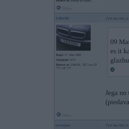
Braucu ar:
krāniņu pa lūpām....
Offline
3AKOH
09. Mar 2009, 22
09 Mar
es it 
Kopš:
27. May 2008
glazhu 
Ziņojumi:
1673
Braucu ar:
3AKOH , HZ 3 un CP
777, GP 777
Jega no 
(piedava
Offline
saveejais
09. Mar 2009, 22