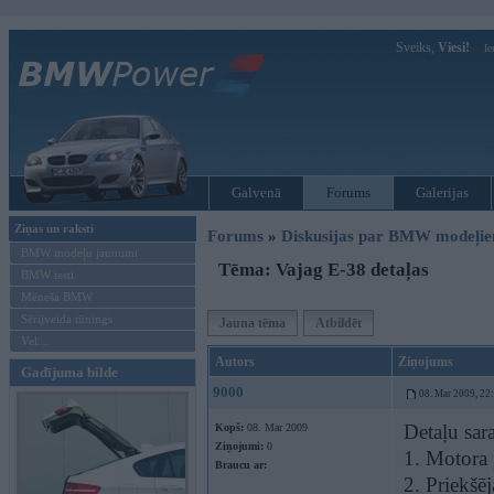
Sveiks,
Viesi!
Ie
Galvenā
Forums
Galerijas
Ziņas un raksti
Forums
»
Diskusijas par BMW modeļi
BMW modeļu jaunumi
Tēma: Vajag E-38 detaļas
BMW testi
Mēneša BMW
Sērijveida tūnings
Jauna tēma
Atbildēt
Vel...
Autors
Ziņojums
Gadījuma bilde
9000
08. Mar 2009, 22
Detaļu sara
Kopš:
08. Mar 2009
Ziņojumi:
0
1. Motora 
Braucu ar:
2. Priekšē