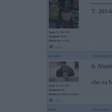
----------
T: 203-
Kopš:
29. Mar 2005
Ziņojumi:
23186
Braucu ar:
4 x 666
Offline
saveejais
09. Mar 2009, 21
6. Alumī
cho za h
Kopš:
19. Feb 2007
Ziņojumi:
950
Braucu ar:
krāniņu pa lūpām....
Offline
harits
09. Mar 2009, 21