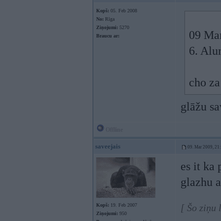
Kopš:
05. Feb 2008
No:
Rīga
Ziņojumi:
5270
09 Mar
Braucu ar:
6. Alu
cho za
glāžu sa
Offline
saveejais
09. Mar 2009, 21
es it ka
glazhu a
Kopš:
19. Feb 2007
[ Šo ziņu
Ziņojumi:
950