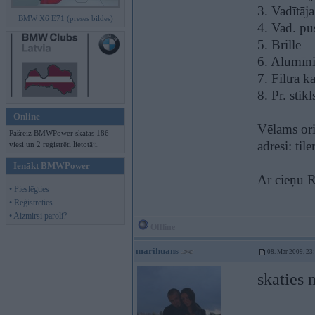
3. Vadītāj
BMW X6 E71 (preses bildes)
4. Vad. pus
5. Brille
6. Alumīni
7. Filtra k
8. Pr. stikl
Online
Vēlams ori
Pašreiz BMWPower skatās 186
adresi:
til
viesi un 2 reģistrēti lietotāji.
Ienākt BMWPower
Ar cieņu 
• Pieslēgties
• Reģistrēties
• Aizmirsi paroli?
Offline
marihuans
08. Mar 2009, 23
skaties