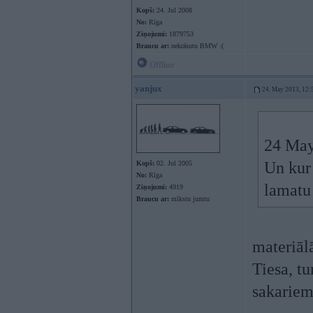
Kopš:
24. Jul 2008
No:
Rīga
Ziņojumi:
1879753
Braucu ar:
nekrāsotu BMW :(
Offline
yanjux
24. May 2013, 12:
24 May
Un kur 
Kopš:
02. Jul 2005
No:
Rīga
lamatu 
Ziņojumi:
4919
Braucu ar:
mīkstu jumtu
materiāl
Tiesa, t
sakariem