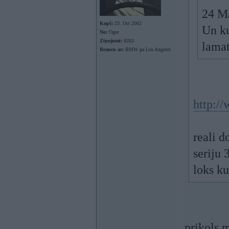
24 Ma
Kopš:
23. Oct 2002
Un ku
No:
Ogre
Ziņojumi:
8263
lamat
Braucu ar:
BMW pa Los Angeles
http://
reali 
seriju 
loks ku
prikols 