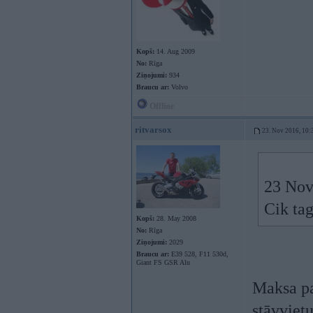
Kopš:
14. Aug 2009
No:
Rīga
Ziņojumi:
934
Braucu ar:
Volvo
Offline
ritvarsox
23. Nov 2016, 10:
23 Nov
Cik ta
Kopš:
28. May 2008
No:
Rīga
Ziņojumi:
2029
Braucu ar:
E39 528, F11 530d,
Giant FS GSR Alu
Maksa pa
stāvviet