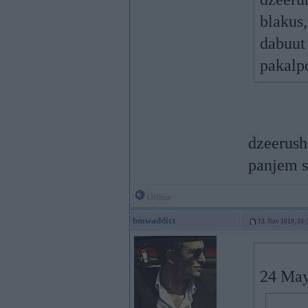
blakus,
dabuut 
pakalp
dzeerusha
panjem s
Offline
bmwaddict
13. Nov 2019, 20:
24 May