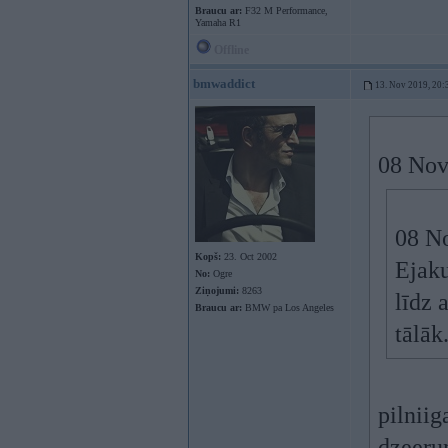
Braucu ar:
F32 M Performance,
Yamaha R1
Offline
bmwaddict
13. Nov 2019, 20:
08 Nov
08 No
Kopš:
23. Oct 2002
Ejaku
No:
Ogre
Ziņojumi:
8263
līdz 
Braucu ar:
BMW pa Los Angeles
tālāk
pilniig
dzeeru