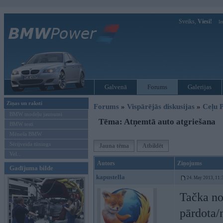
Sveiks,
Viesi!
Ie
Galvenā
Forums
Galerijas
Ziņas un raksti
Forums
»
Vispārējās diskusijas
»
Ceļu P
BMW modeļu jaunumi
Tēma: Atņemtā auto atgriešana
BMW testi
Mēneša BMW
Sērijveida tūnings
Jauna tēma
Atbildēt
Vel...
Autors
Ziņojums
Gadījuma bilde
kapustella
24. May 2013, 11:
Tačka nos
pārdota/