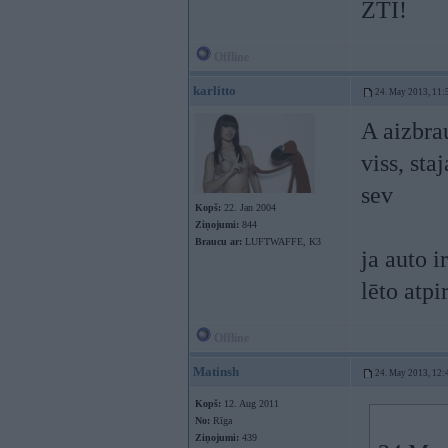
ZTI!
Offline
karlitto
24. May 2013, 11:
A aizbrau
viss, st
sev
Kopš:
22. Jan 2004
Ziņojumi:
844
Braucu ar:
LUFTWAFFE, K3
ja auto i
lēto atpi
Offline
Matinsh
24. May 2013, 12:
Kopš:
12. Aug 2011
No:
Rīga
Ziņojumi:
439