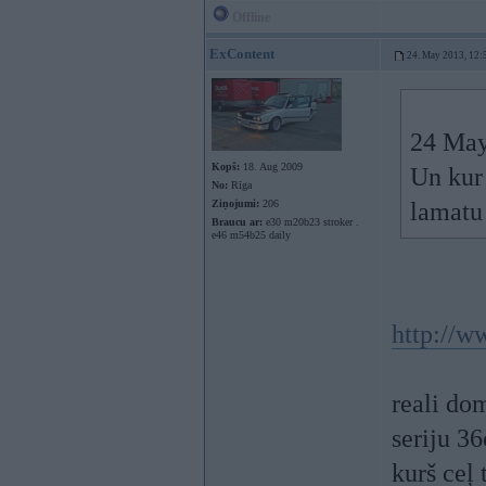
Offline
ExContent
24. May 2013, 12:
24 May
Kopš:
18. Aug 2009
Un kur 
No:
Rīga
Ziņojumi:
206
lamatu 
Braucu ar:
e30 m20b23 stroker .
e46 m54b25 daily
http://ww
reali do
seriju 36
kurš ceļ 