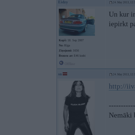
Eidzy
24. May 2013, 12:
Un kur i
iepirkt 
Kopš:
18. Sep 2007
No:
Rīga
Ziņojumi:
1656
Braucu ar:
E46 krabi
Offline
sn
24. May 2013, 12:
http://ii
----------
Nemāki b