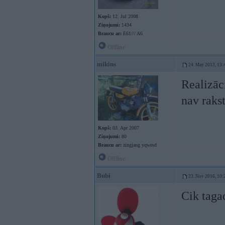
Kopš:
12. Jul 2008
Ziņojumi:
1434
Braucu ar:
E61/// A6
Offline
mikins
24. May 2013, 13:
Realizāc
nav rakst
Kopš:
03. Apr 2007
Ziņojumi:
80
Braucu ar:
zingjang yqwesd
Offline
Bubi
23. Nov 2016, 10:
Cik taga