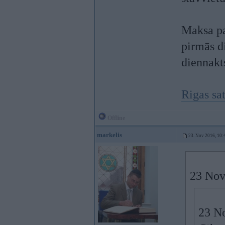
Maksa pa
pirmās d
diennakt
Rigas sa
Offline
markelis
23. Nov 2016, 10:
23 Nov
23 N