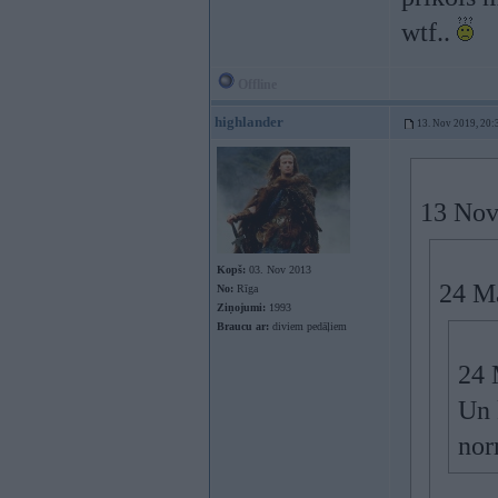
wtf..
Offline
highlander
13. Nov 2019, 20:
13 Nov
Kopš:
03. Nov 2013
24 M
No:
Rīga
Ziņojumi:
1993
Braucu ar:
diviem pedāļiem
24 
Un 
nor