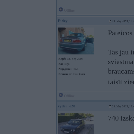
Offline
Eidzy
24. May 2013, 13:
Pateicos
Tas jau i
Kopš:
18. Sep 2007
sviestmai
No:
Rīga
Ziņojumi:
1656
braucams
Braucu ar:
E46 krabi
taisīt z
Offline
ryder_e28
24. May 2013, 13:
740 izsk