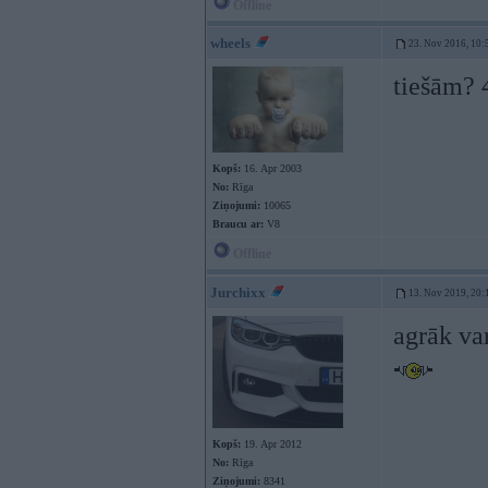
Offline
wheels
23. Nov 2016, 10:
tiešām? 
Kopš:
16. Apr 2003
No:
Rīga
Ziņojumi:
10065
Braucu ar:
V8
Offline
Jurchixx
13. Nov 2019, 20:
agrāk var
Kopš:
19. Apr 2012
No:
Rīga
Ziņojumi:
8341