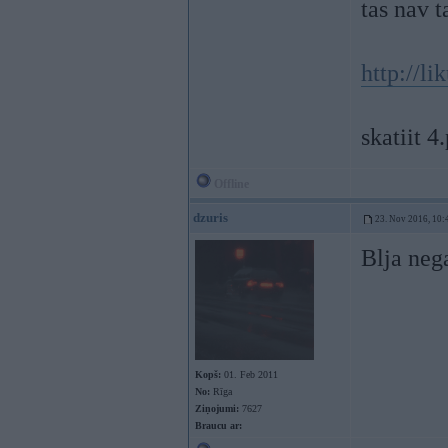
tas nav t
http://l
skatiit 4
Offline
dzuris
23. Nov 2016, 10:
Blja neg
Kopš:
01. Feb 2011
No:
Rīga
Ziņojumi:
7627
Braucu ar: