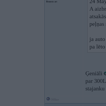
24 May 
Braucu ar:
A aizbr
atsakās
peļņas 
ja auto
pa lēto
Ģeniāli
par 300L
stajanku
Offline