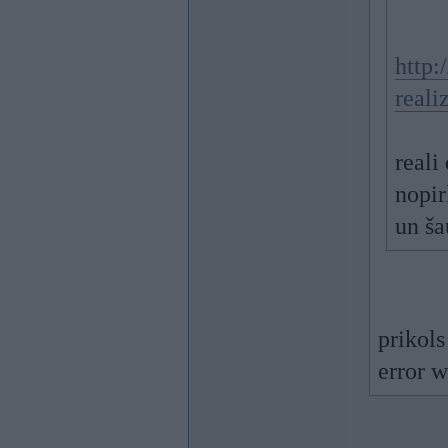
http:
reali
reali
nopir
un ša
prikol
error w