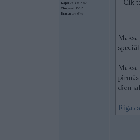
Cik t
Kopš:
28. Oct 2002
Ziņojumi:
13015
Braucu ar:
eFku
Maksa p
speciāl
Maksa p
pirmās 
dienna
Rigas 