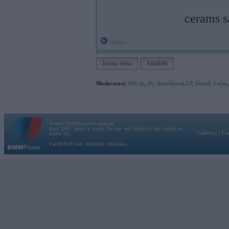
cerams sa
Offline
Jauna tēma
Atbildēt
Moderatori:
968-jk
,
AV
,
AiwaShuraLLP
,
GirtzB
,
Lafter
Vortāls BMWPower.lv darbojas
kopš 2002. gada 14. maija. Tas nav auto klubs un nav saistīts ar
Galvena
|
Fo
BMW AG.
Par BMWPower
|
Kontakti
|
Reklāma