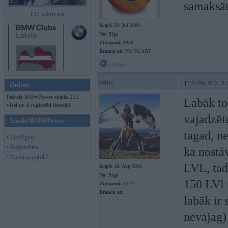
samaksāt
F13 kabriolets
Kopš:
28. Jul 2009
No:
Rīga
Ziņojumi:
1934
Braucu ar:
VW T6 ABT
Offline
zulus
24. May 2013, 11:
Online
Pašreiz BMWPower skatās 232
Labāk to
viesi un 8 reģistrēti lietotāji.
vajadzētu
Ienākt BMWPower
tagad, n
• Pieslēgties
• Reģistrēties
ka nostā
• Aizmirsi paroli?
LVL, tad
Kopš:
18. Aug 2006
No:
Rīga
150 LVl 
Ziņojumi:
3342
Braucu ar:
labāk ir 
nevajag)