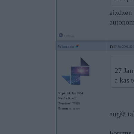
aizdzen 
autonom
Offline
Whazaaa
27. Jan 2009, 23:
27 Jan
a kas 
Kopš:
24. Jun 2004
No:
Saulkrasti
Ziņojumi:
71589
Braucu ar:
metro
augšā ta
Forums 