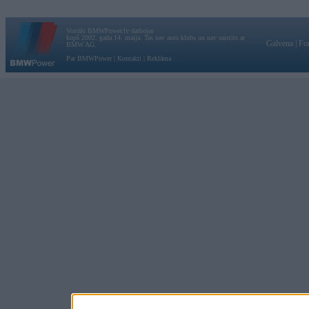
Vortāls BMWPower.lv darbojas
kopš 2002. gada 14. maija. Tas nav auto klubs un nav saistīts ar
Galvena
|
Fo
BMW AG.
Par BMWPower
|
Kontakti
|
Reklāma