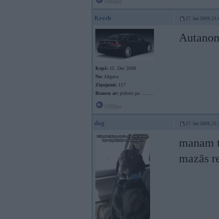
Offline
Kresh
27. Jan 2009, 21:
Autanomk
Kopš:
15. Dec 2008
No:
Jelgava
Ziņojumi:
117
Braucu ar:
pirkstu pa .........
Offline
dog
27. Jan 2009, 22:
manam ta
mazās re