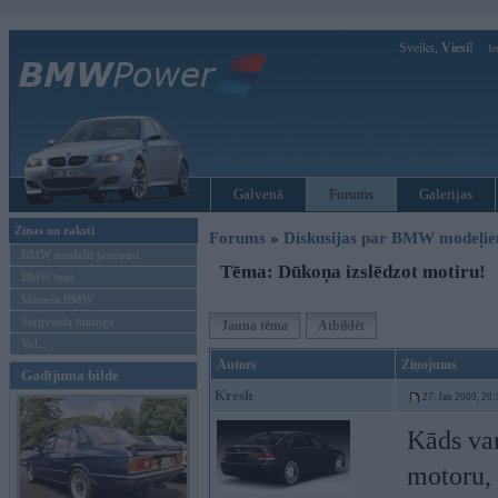
Sveiks,
Viesi!
Ie
Galvenā
Forums
Galerijas
Ziņas un raksti
Forums
»
Diskusijas par BMW modeļi
BMW modeļu jaunumi
Tēma: Dūkoņa izslēdzot motiru!
BMW testi
Mēneša BMW
Sērijveida tūnings
Jauna tēma
Atbildēt
Vel...
Autors
Ziņojums
Gadījuma bilde
Kresh
27. Jan 2009, 20:
Kāds va
motoru, 