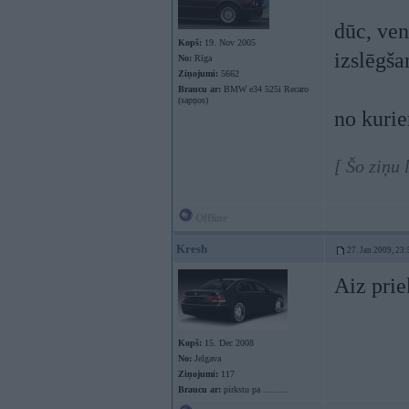
dūc, ven
Kopš:
19. Nov 2005
izslēgša
No:
Rīga
Ziņojumi:
5662
Braucu ar:
BMW e34 525i Recaro
(sapņos)
no kurie
[ Šo ziņu
Offline
Kresh
27. Jan 2009, 23:
Aiz prie
Kopš:
15. Dec 2008
No:
Jelgava
Ziņojumi:
117
Braucu ar:
pirkstu pa .........