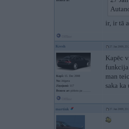
Braucu ar:
Autano
ir, ir t
Offline
Kresh
27. Jan 2009, 23:
Kapēc vi
funkcija
man teic
Kopš:
15. Dec 2008
No:
Jelgava
saka ka 
Ziņojumi:
117
Braucu ar:
pirkstu pa .........
Offline
martink
27. Jan 2009, 23: