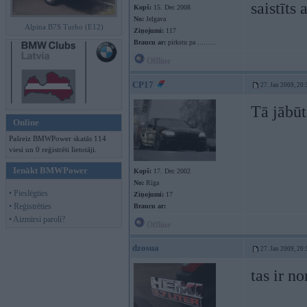
saistīts
Kopš:
15. Dec 2008
No:
Jelgava
Alpina B7S Turbo (E12)
Ziņojumi:
117
Braucu ar:
pirkstu pa .........
Offline
CP17
27. Jan 2009, 20:
Tā jābūt
Online
Pašreiz BMWPower skatās 114
viesi un 0 reģistrēti lietotāji.
Ienākt BMWPower
Kopš:
17. Dec 2002
No:
Rīga
• Pieslēgties
Ziņojumi:
17
• Reģistrēties
Braucu ar:
• Aizmirsi paroli?
Offline
dzosua
27. Jan 2009, 20:
tas ir n