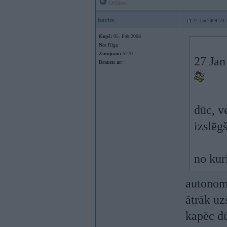
Offline
harits
27. Jan 2009, 23:
Kopš:
05. Feb 2008
No:
Rīga
Ziņojumi:
5270
27 Jan
Braucu ar:
dūc, v
izslēg
no kur
autonomk
ātrāk uzs
kapēc 