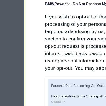
BMWPower.lv -
Do Not Process My
If you wish to opt-out of the
processing of your personal
targeted advertising by us
section to confirm your sel
opt-out request is proces
interest-based ads based o
us or personal information d
your opt-out. You may separ
disclosure of your personal
IAB’s list of downstream pa
Personal Data Processing Opt Outs
also be disclosed by us to 
I want to opt-out of the Sharing of 
Downstream Participants
th
Opted In
third parties.