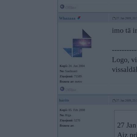
Offline
Whazaaa
27. Jan 2009, 23:
imo tā 
----------
Logo, vi
Kopš:
24. Jun 2004
vissaldā
No:
Saulkrasti
Ziņojumi:
71589
Braucu ar:
metro
Offline
harits
27. Jan 2009, 23:
Kopš:
05. Feb 2008
No:
Rīga
Ziņojumi:
5270
27 Jan
Braucu ar:
Aiz pr