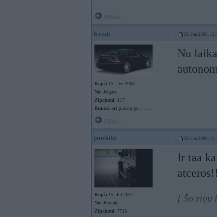
Offline
Kresh
28. Jan 2009, 12:
Nu laika
autono
Kopš:
15. Dec 2008
No:
Jelgava
Ziņojumi:
117
Braucu ar:
pirkstu pa .........
Offline
janchikz
28. Jan 2009, 12:
Ir taa k
atceros!
Kopš:
15. Jul 2007
[ Šo ziņu 
No:
Jūrmala
Ziņojumi:
7718