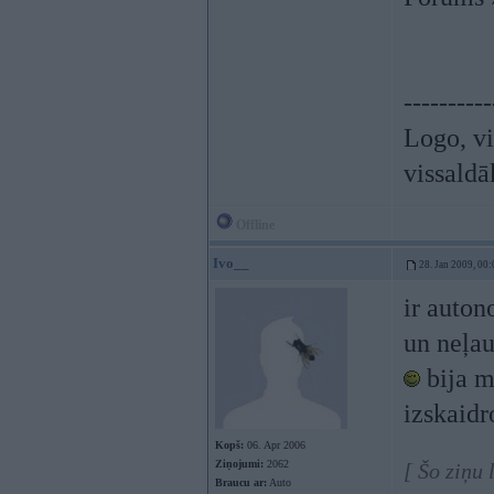
----------
Logo, vi
vissaldā
Offline
Ivo__
28. Jan 2009, 00:
ir auton
un neļaut
bija m
izskaid
Kopš:
06. Apr 2006
Ziņojumi:
2062
[ Šo ziņu
Braucu ar:
Auto