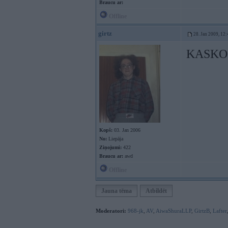
Braucu ar:
Offline
girtz
28. Jan 2009, 12:
KASKO 
Kopš:
03. Jan 2006
No:
Liepāja
Ziņojumi:
422
Braucu ar:
awd
Offline
Jauna tēma
Atbildēt
Moderatori:
968-jk
,
AV
,
AiwaShuraLLP
,
GirtzB
,
Lafter