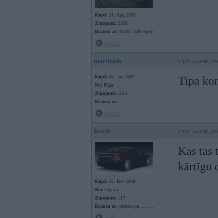
Kopš:
31. Aug 2005
Ziņojumi:
5368
Braucu ar:
RAM 1500 Sport
Offline
martinssh
27. Jan 2009, 21:
Kopš:
04. Jun 2007
Tipa ko
No:
Rīga
Ziņojumi:
1611
Braucu ar:
Offline
Kresh
27. Jan 2009, 21:
Kas tas 
kārtīgu 
Kopš:
15. Dec 2008
No:
Jelgava
Ziņojumi:
117
Braucu ar:
pirkstu pa .........