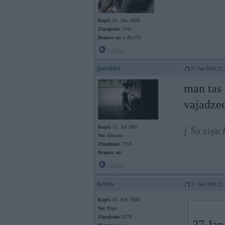
Kopš:
05. Dec 2008
Ziņojumi:
1142
Braucu ar:
e-39,v70
Offline
janchikz
27. Jan 2009, 22:
man tas 
vajadze
Kopš:
15. Jul 2007
[ Šo ziņu 
No:
Jūrmala
Ziņojumi:
7718
Braucu ar:
Offline
harits
27. Jan 2009, 22:
Kopš:
05. Feb 2008
No:
Rīga
Ziņojumi:
5270
27 Jan