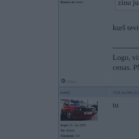
zinu ju
Braucu ar:
metro
kurš tev
----------
Logo, viz
cenas. P
Offline
samij
28. Jan 2009, 22:
tu
Kopš:
20. Jan 2009
No:
Dobele
Ziņojumi:
154