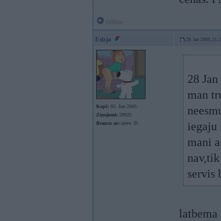
Offline
Edzja
28. Jan 2009, 21:
28 Jan 
man tr
Kopš:
02. Jun 2005
neesmu 
Ziņojumi:
29025
iegaju 
Braucu ar:
sievu :D
mani ap
nav,tik
servi
latbema 