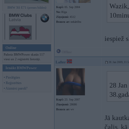
Wazik, 
Kopš:
05. Sep 2004
BMW X6 E71 (preses bildes)
No:
Rīga
10min
Ziņojumi:
4512
Braucu ar:
nekārtību
iespiež s
Online
Offline
Pašreiz BMWPower skatās 117
viesi un 2 reģistrēti lietotāji.
Lafter
28. Jan 2009, 11:
Ienākt BMWPower
• Pieslēgties
• Reģistrēties
28 Jan
• Aizmirsi paroli?
38.ga
Kopš:
23. Sep 2007
Ziņojumi:
28686
Braucu ar:
wv
Jā kautk
čalis, k