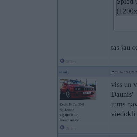
Spied u
(1200
tas jau 
Offline
samij
28. Jan 2009, 22:
viss un v
Daunis" 
jums nav
Kopš:
20. Jan 2009
No:
Dobele
viedokli
Ziņojumi:
154
Braucu ar:
e30
Offline