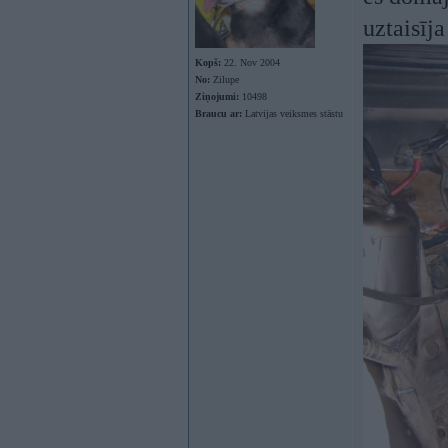
uztaisīj
Kopš:
22. Nov 2004
No:
Zilupe
Ziņojumi:
10498
Braucu ar:
Latvijas veiksmes stāstu