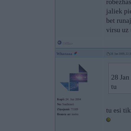
robezhas
jaliek pi
bet runaj
virsu uz 
Offline
Whazaaa
28. Jan 2009, 22:
28 Jan 
tu
Kopš:
24. Jun 2004
No:
Saulkrasti
tu esi ti
Ziņojumi:
71589
Braucu ar:
metro