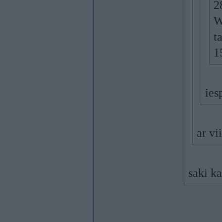
2
W
t
1
ies
ar vi
saki ka