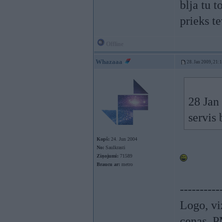
blja tu t
prieks 
Offline
Whazaaa
28. Jan 2009, 21:
28 Jan 
servi
Kopš:
24. Jun 2004
No:
Saulkrasti
Ziņojumi:
71589
Braucu ar:
metro
----------
Logo, viz
cenas. P