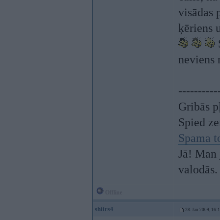
visādas 
ķēriens 
S
neviens 
----------
Gribās p
Spied z
Spama t
Jā! Man 
valodās.
Offline
shiirs4
28. Jan 2009, 16: