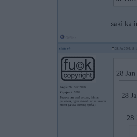
saki ka i
Offline
shiirs4
28. Jan 2009, 16:
28 Jan 
Kopš:
26. Nov 2008
Ziņojumi:
1887
28 Ja
Braucu ar:
opel ascona, laimas
pulksteni, ogres statoilu un miskastes
maisu galvaa. (nasing spešal)
28 