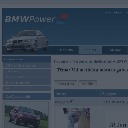
Sveiks,
Viesi!
Ie
Galvenā
Forums
Galerijas
Ziņas un raksti
Forums
»
Vispārējās diskusijas
»
BMW t
BMW modeļu jaunumi
Tēma: Vai metināta motora galv
BMW testi
Mēneša BMW
Sērijveida tūnings
Jauna tēma
Atbildēt
Vel...
Autors
Ziņojums
Gadījuma bilde
rosigais
28. Jan 2009, 11:
28 Jan 