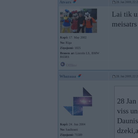
Atvars
28. Jan 2009, 22:
Lai tik 
meisatrs 
Kopš:
17. May 2002
No:
Rīga
Ziņojumi:
1825
Braucu ar:
Lincoln LS, BMW
R65RS
Offline
Whazaaa
28. Jan 2009, 22:
28 Jan 
viss un
Daunis"
Kopš:
24. Jun 2004
dzeki,
No:
Saulkrasti
Ziņojumi:
71589