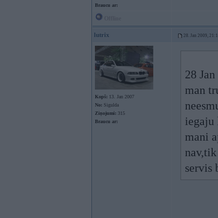
Braucu ar:
Offline
lutrix
28. Jan 2009, 21:
28 Jan 
man tr
Kopš:
13. Jan 2007
neesmu 
No:
Sigulda
Ziņojumi:
315
iegaju 
Braucu ar:
mani ap
nav,tik
servi