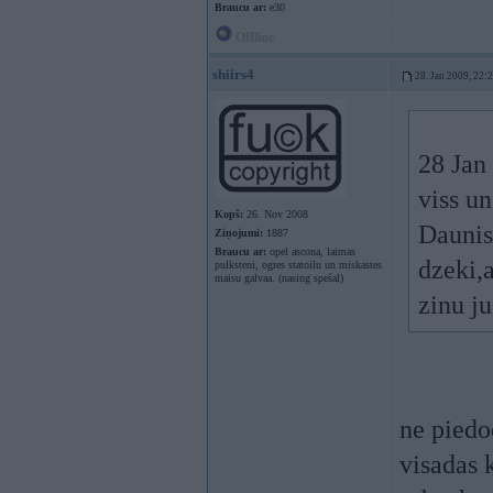
Braucu ar:
e30
Offline
shiirs4
28. Jan 2009, 22:
28 Jan 
viss un
Kopš:
26. Nov 2008
Daunis"
Ziņojumi:
1887
Braucu ar:
opel ascona, laimas
dzeki,
pulksteni, ogres statoilu un miskastes
maisu galvaa. (nasing spešal)
zinu ju
ne piedod
visadas 