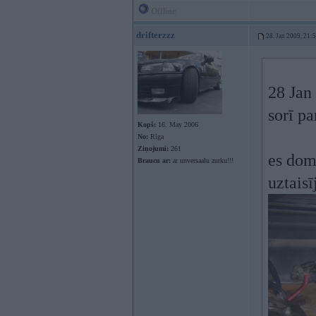
Offline
drifterzzz
28. Jan 2009, 21:
28 Jan
sorī pa
Kopš:
16. May 2006
No:
Rīga
Ziņojumi:
261
es domā
Braucu ar:
ar unversaalu zurku!!!
uztais