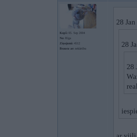
28 Jan 
Kopš:
05. Sep 2004
No:
Rīga
28 Ja
Ziņojumi:
4512
Braucu ar:
nekārtību
28 
Waz
rea
iespi
ar viil