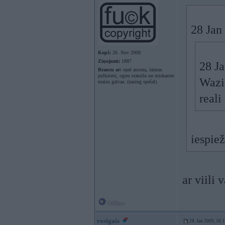
28 Jan 
Kopš:
26. Nov 2008
Ziņojumi:
1887
28 Ja
Braucu ar:
opel ascona, laimas
pulksteni, ogres statoilu un miskastes
Wazik
maisu galvaa. (nasing spešal)
reali
iespiež
ar viili 
Offline
rosigais
28. Jan 2009, 16: