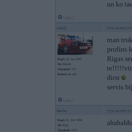
un ko ta
Offline
samij
28. Jan 2009, 21:
man truk
profins k
Rigas se
Kopš:
20. Jan 2009
No:
Dobele
te!!!!!vi
Ziņojumi:
154
Braucu ar:
e30
dirst
servis 
Offline
harits
28. Jan 2009, 21:
Kopš:
05. Feb 2008
ahahahh
No:
Rīga
Ziņojumi:
5270