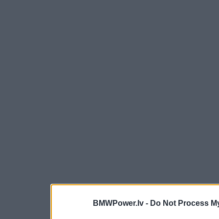
BMWPower.lv -
Do Not Process My