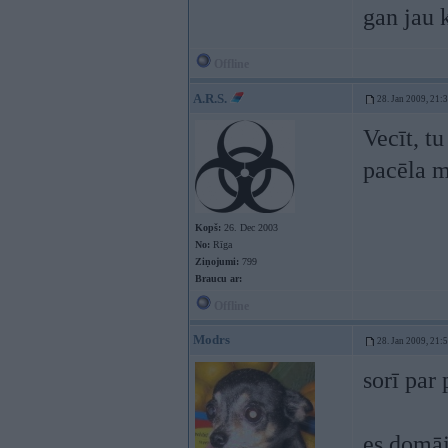
gan jau 
Offline
A.R.S.
28. Jan 2009, 21:
Vecīt, t
pacēla m
Kopš:
26. Dec 2003
No:
Rīga
Ziņojumi:
799
Braucu ar:
Offline
Modrs
28. Jan 2009, 21:
sorī par 
es domāj