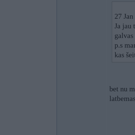
27 Jan
Ja jau 
galvas 
p.s ma
kas šei
bet nu m
latbema