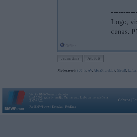
----------
Logo, viz
cenas. P
Offline
Jauna tēma
Atbildēt
Moderatori:
968-jk
,
AV
,
AiwaShuraLLP
,
GirtzB
,
Lafter
Vortāls BMWPower.lv darbojas
kopš 2002. gada 14. maija. Tas nav auto klubs un nav saistīts ar
Galvena
|
Fo
BMW AG.
Par BMWPower
|
Kontakti
|
Reklāma