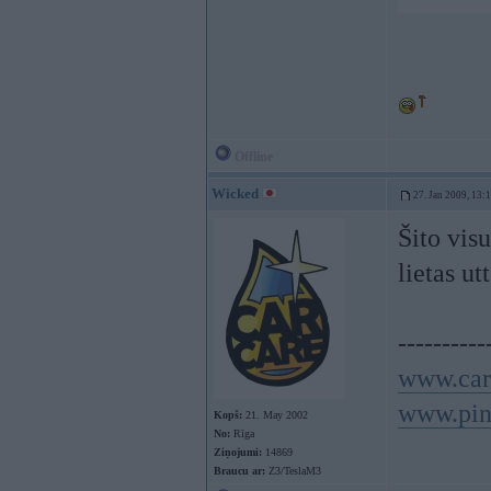
Offline
Wicked
27. Jan 2009, 13:
Šito vis
lietas ut
----------
www.car
www.pin
Kopš:
21. May 2002
No:
Rīga
Ziņojumi:
14869
Braucu ar:
Z3/TeslaM3