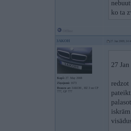
nebuutu
ko ta z
Offline
3AKOH
27. Jan 2009, 14:
27 Jan
Kopš:
27. May 2008
redzot 
Ziņojumi:
1673
Braucu ar:
3AKOH , HZ 3 un CP
pateikt
777, GP 777
palaso
iskrām
visādu