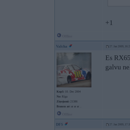
+1
Offline
Valcha
27. Jan 2009, 16:
Es RX65 
galvu n
Kopš:
10. Dec 2004
No:
Rīga
Ziņojumi:
21386
Braucu ar:
ar ar ar ..
Offline
DFS
27. Jan 2009, 17: