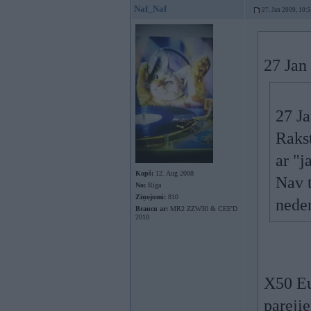
Naf_Naf
27. Jan 2009, 10:
27 Jan
27 Ja
Rakst
ar "j
Kopš:
12. Aug 2008
Nav t
No:
Rīga
Ziņojumi:
810
neder
Braucu ar:
MR2 ZZW30 & CEE'D
2010
X50 Eu
pareji