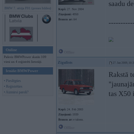
saadu d
BMW 7. sērija F01 (preses bildes)
Kopš:
27. Nov 2004
Ziņojumi:
4950
Braucu ar:
A4
----------
Online
Offline
Pašreiz BMWPower skatās 109
viesi un 4 reģistrēti lietotāji.
Zigulists
27. Jan 2009, 10:
Ienākt BMWPower
Rakstā t
• Pieslēgties
"jaunajā
• Reģistrēties
tas X50 i
• Aizmirsi paroli?
Kopš:
24. Feb 2003
Ziņojumi:
1939
Braucu ar:
e talonu.
Offline