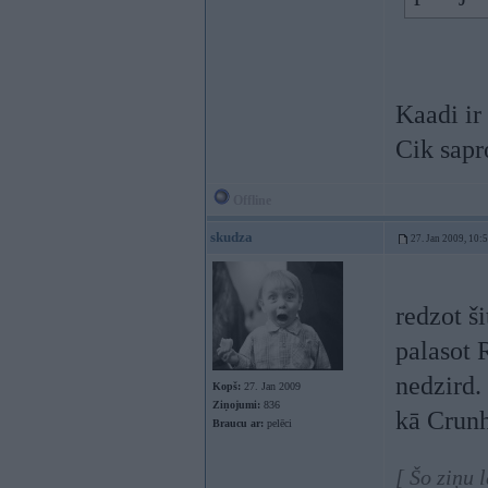
Kaadi ir
Cik sapr
Offline
skudza
27. Jan 2009, 10:
redzot ši
palasot 
nedzird.
Kopš:
27. Jan 2009
Ziņojumi:
836
kā Crunh
Braucu ar:
pelēci
[ Šo ziņu 