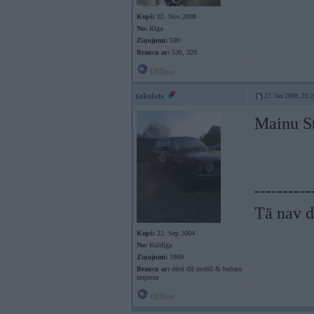
Kopš:
02. Nov 2008
No:
Rīga
Ziņojumi:
590
Braucu ar:
530, 320
Offline
taksists
27. Jan 2009, 20:
Mainu St
----------
Tā nav dz
Kopš:
22. Sep 2004
No:
Kuldīga
Ziņojumi:
1869
Braucu ar:
dērtī dīl mobīl & bubaru
impreza
Offline