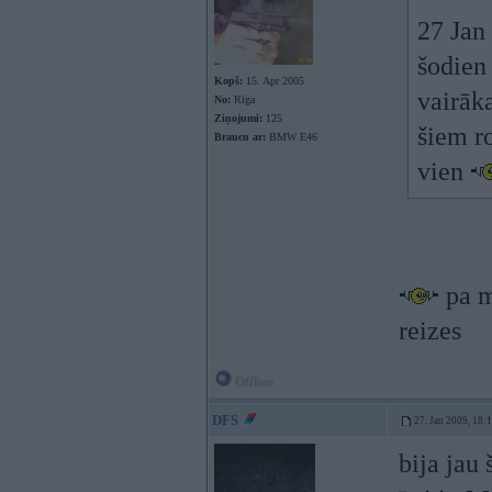
27 Jan
šodien
Kopš:
15. Apr 2005
vairāka
No:
Rīga
Ziņojumi:
125
šiem ro
Braucu ar:
BMW E46
vien
pa m
reizes
Offline
DFS
27. Jan 2009, 18:
bija jau