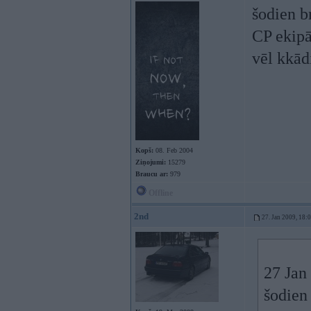
šodien b
CP ekipā
vēl kkād
Kopš:
08. Feb 2004
Ziņojumi:
15279
Braucu ar:
979
Offline
2nd
27. Jan 2009, 18:
27 Jan
šodien