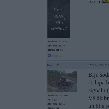
īsti ir
Kopš:
08. Feb 2004
Ziņojumi:
15279
Braucu ar:
979
Offline
Damn
27. Jan 2009, 20:
Biju šod
(1.lapā 
signālu (
Kopš:
24. Aug 2003
Vēlāk br
No:
Rīga
Ziņojumi:
10819
un bija p
Braucu ar: