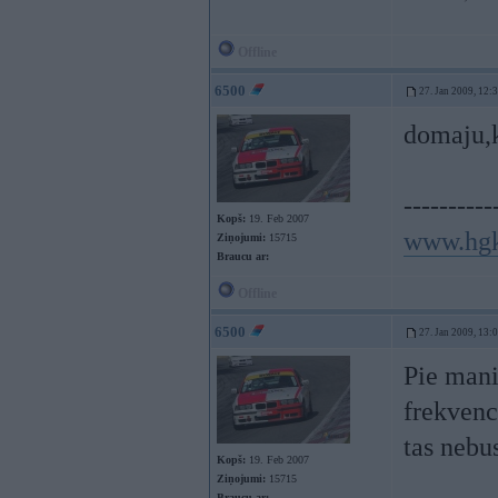
Offline
6500
27. Jan 2009, 12:
domaju,k
----------
Kopš:
19. Feb 2007
www.hgk
Ziņojumi:
15715
Braucu ar:
Offline
6500
27. Jan 2009, 13:
Pie mani
frekvenc
tas nebu
Kopš:
19. Feb 2007
Ziņojumi:
15715
Braucu ar: