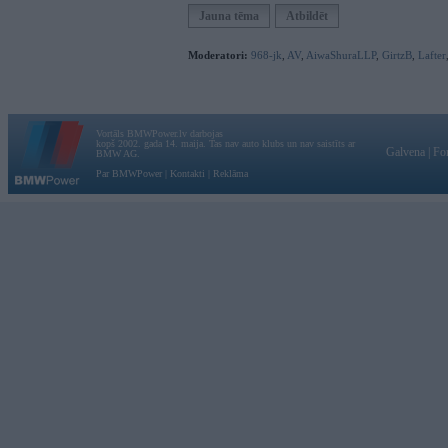
Jauna tēma
Atbildēt
Moderatori:
968-jk
,
AV
,
AiwaShuraLLP
,
GirtzB
,
Lafter
Vortāls BMWPower.lv darbojas
kopš 2002. gada 14. maija. Tas nav auto klubs un nav saistīts ar
Galvena
|
Fo
BMW AG.
Par BMWPower
|
Kontakti
|
Reklāma