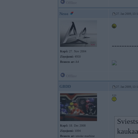
Offline
Neoo
27. Jan 2009, 13:
----------
Kopš:
27. Nov 2004
Ziņojumi:
4950
Braucu ar:
A4
Offline
GBDD
27. Jan 2009, 13:
Sviests
Kopš:
18. Dec 2008
kaukaa
Ziņojumi:
1094
Braucu ar:
smoke machine