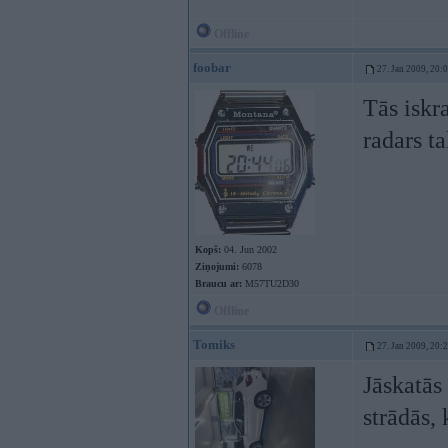
Offline
foobar
27. Jan 2009, 20:
Tās iskr
radars t
Kopš:
04. Jun 2002
Ziņojumi:
6078
Braucu ar:
M57TU2D30
Offline
Tomiks
27. Jan 2009, 20:
Jāskatās
strādās, 