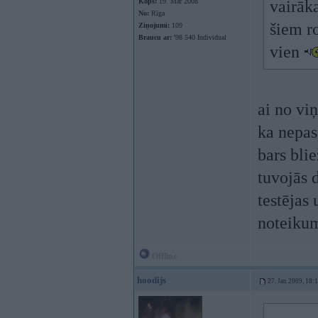
Kopš:
19. Mar 2008
vairāka
No:
Rīga
šiem ro
Ziņojumi:
109
Braucu ar:
'98 540 Individual
vien
ai no vi
ka nepas
bars bli
tuvojās 
testējas 
noteiku
Offline
hoodijs
27. Jan 2009, 18: