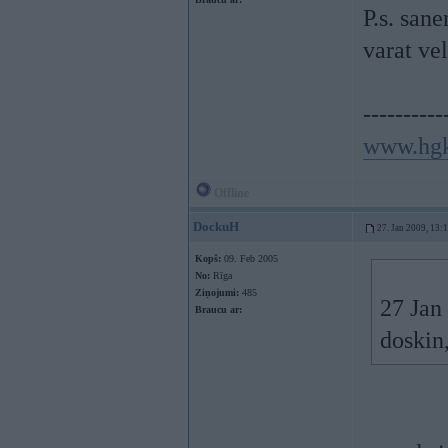
P.s. san
varat ve
----------
www.hgk
Offline
DockuH
27. Jan 2009, 13:
Kopš:
09. Feb 2005
No:
Rīga
Ziņojumi:
485
27 Jan 
Braucu ar:
doskin