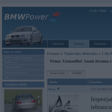
Sveiks,
Viesi!
Ie
Galvenā
Forums
Galerijas
Ziņas un raksti
Forums
»
Vispārējās diskusijas
»
Ceļu P
BMW modeļu jaunumi
Tēma: Uzmanību! Jauni ātruma r
BMW testi
Mēneša BMW
Sērijveida tūnings
Jauna tēma
Atbildēt
Vel...
Autors
Ziņojums
Gadījuma bilde
Neoo
27. Jan 2009, 10:
Iespeeja
iebraucot