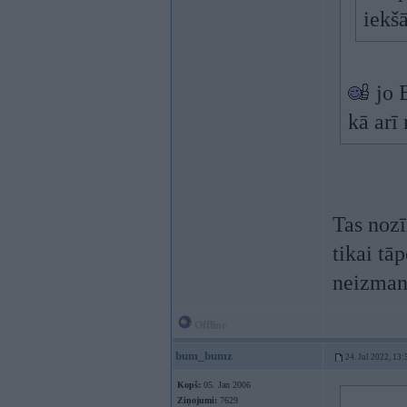
iekšā
jo 
kā arī
Tas nozī
tikai tā
neizma
Offline
bum_bumz
24. Jul 2022, 13:
Kopš:
05. Jan 2006
Ziņojumi:
7629