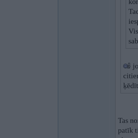
ko
Tad
ies
Vis
sab
jo
citi
ķēdī
Tas no
patīk t