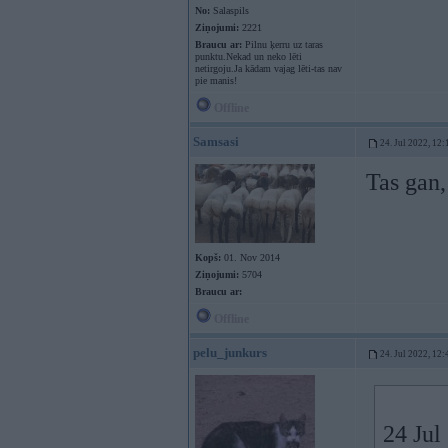
No:
Salaspils
Ziņojumi:
2221
Braucu ar:
Pilnu ķerru uz taras
punktu.Nekad un neko lēti
netirgoju.Ja kādam vajag lēti-tas nav
pie manis!
Offline
Samsasi
24. Jul 2022, 12:
Tas gan,
Kopš:
01. Nov 2014
Ziņojumi:
5704
Braucu ar:
Offline
pelu_junkurs
24. Jul 2022, 12:
24 Jul