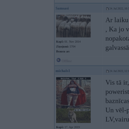
Samsasi
24. Jul 2022, 10:
Ar laiku
, Ka jo 
nopakot
Kopš:
01. Nov 2014
galvassā
Ziņojumi:
5704
Braucu ar:
Offline
michals1
24. Jul 2022, 12:
Vis tā i
powerist
baznīca
Un vēl-p
LV,vairu
Kopš:
17. Apr 2019