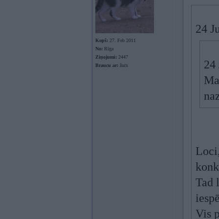
24 J
Kopš:
27. Feb 2011
No:
Rīga
Ziņojumi:
2447
24 
Braucu ar:
žurx
Mak
na
Loci
konk
Tad 
iesp
Vis 