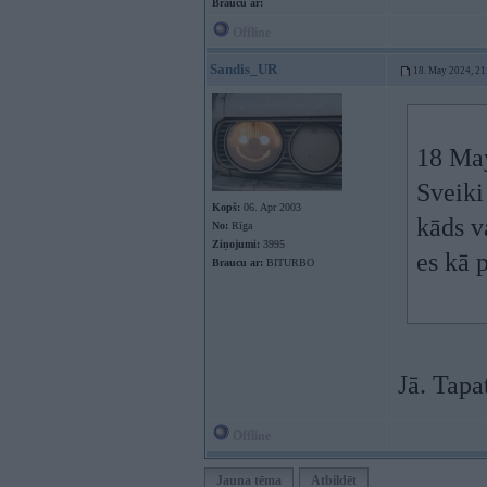
Braucu ar:
Offline
Sandis_UR
18. May 2024, 21
18 Ma
Sveiki
Kopš:
06. Apr 2003
kāds v
No:
Rīga
Ziņojumi:
3995
es kā 
Braucu ar:
BITURBO
Jā. Tapa
Offline
Jauna tēma
Atbildēt