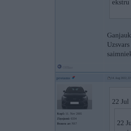
ekstru
Ganjauka
Uzsvars 
saimniek
Offline
protams
14. Aug 2022, 22
22 Jul
Kopš:
11. Nov 2005
Ziņojumi:
6334
22 J
Braucu ar:
NS7