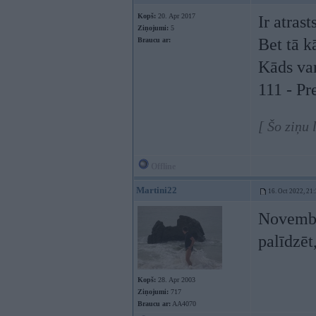
Kopš:
20. Apr 2017
Ir atras
Ziņojumi:
5
Bet tā k
Braucu ar:
Kāds var
111 - Pr
[ Šo ziņu
Offline
Martini22
16. Oct 2022, 21
Novembr
palīdzēt
Kopš:
28. Apr 2003
Ziņojumi:
717
Braucu ar:
AA4070