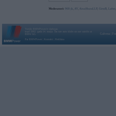
Moderatori:
968-jk
,
AV
,
AiwaShuraLLP
,
GirtzB
,
Lafter
Vortāls BMWPower.lv darbojas
kopš 2002. gada 14. maija. Tas nav auto klubs un nav saistīts ar
Galvena
|
Fo
BMW AG.
Par BMWPower
|
Kontakti
|
Reklāma