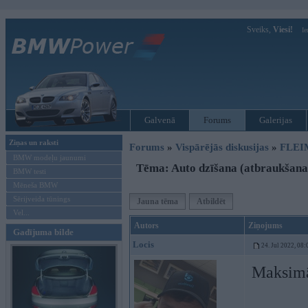
Sveiks,
Viesi!
Ie
Galvenā
Forums
Galerijas
Ziņas un raksti
Forums
»
Vispārējās diskusijas
»
FLEI
BMW modeļu jaunumi
Tēma: Auto dzīšana (atbraukšana
BMW testi
Mēneša BMW
Sērijveida tūnings
Jauna tēma
Atbildēt
Vel...
Autors
Ziņojums
Gadījuma bilde
Locis
24. Jul 2022, 08:
Maksimāl