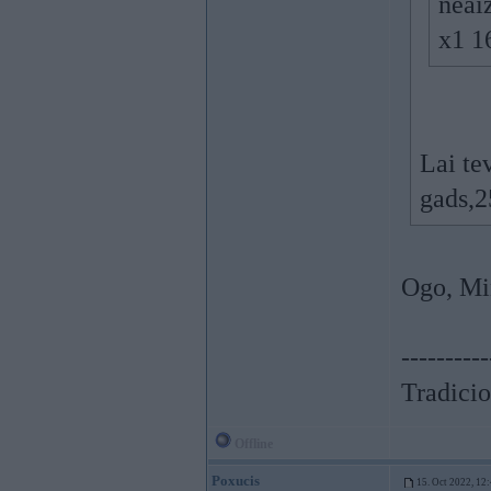
neaiz
x1 
Lai te
gads,2
Ogo, Mi
----------
Tradicio
Offline
Poxucis
15. Oct 2022, 12