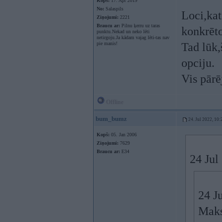
Kopš:
17. Apr 2019
No:
Salaspils
Loci,kat
Ziņojumi:
2221
Braucu ar:
Pilnu ķerru uz taras
konkrēt
punktu.Nekad un neko lēti
netirgoju.Ja kādam vajag lēti-tas nav
pie manis!
Tad lūk,
opciju.
Vis pārē
Offline
bum_bumz
24. Jul 2022, 10:
Kopš:
05. Jan 2006
Ziņojumi:
7629
Braucu ar:
E34
24 Jul
24 J
Maks