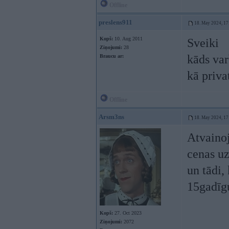
Offline
preslens911
18. May 2024, 17
Kopš:
10. Aug 2011
Sveiki
Ziņojumi:
28
kāds var
Braucu ar:
kā priv
Offline
Arsm3ns
18. May 2024, 17
Atvainoj
cenas uz
un tādi,
15gadīgu
Kopš:
27. Oct 2023
Ziņojumi:
2072