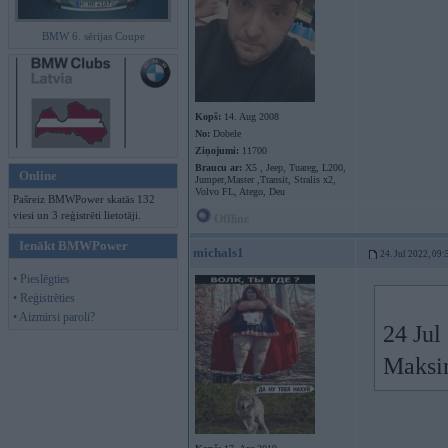
BMW 6. sērijas Coupe
Kopš:
14. Aug 2008
No:
Dobele
Ziņojumi:
11700
Braucu ar:
X5 , Jeep, Tuareg, L200,
Online
Jumper,Master ,Transit, Stralis x2,
Volvo FL, Atego, Deu
Pašreiz BMWPower skatās 132
viesi un 3 reģistrēti lietotāji.
Offline
Ienākt BMWPower
michals1
24. Jul 2022, 09:
• Pieslēgties
• Reģistrēties
• Aizmirsi paroli?
24 Jul
Maksim