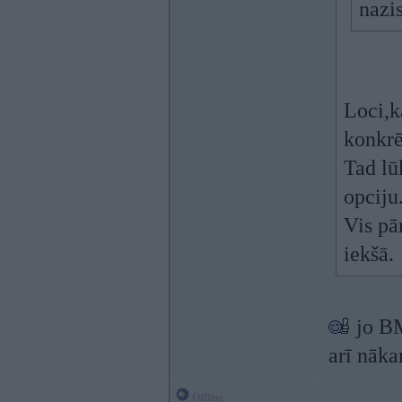
nazi
Loci,k
konkrē
Tad lū
opciju
Vis pā
iekšā.
jo BM
arī nāka
Offline