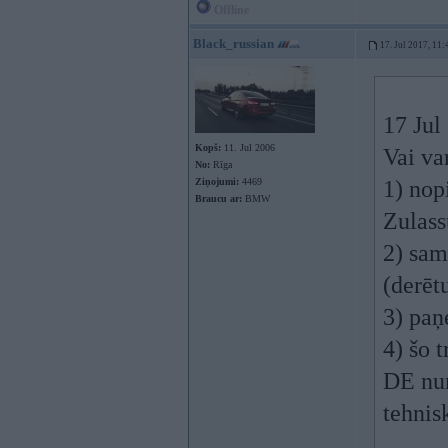
Offline
Black_russian
17. Jul 2017, 11:
17 Jul
Kopš:
11. Jul 2006
Vai va
No:
Rīga
Ziņojumi:
4469
1) nop
Braucu ar:
BMW
Zulass
2) sam
(derēt
3) paņ
4) šo 
DE num
tehnis