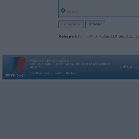
Offline
Jauna tēma
Atbildēt
Moderatori:
968-jk
,
AV
,
AiwaShuraLLP
,
GirtzB
,
Lafter
Vortāls BMWPower.lv darbojas
kopš 2002. gada 14. maija. Tas nav auto klubs un nav saistīts ar
Galvena
|
Fo
BMW AG.
Par BMWPower
|
Kontakti
|
Reklāma