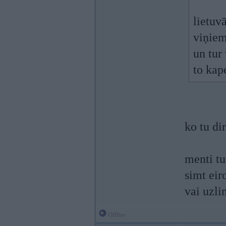
lietuvā
viņiem
un tur
to kap
ko tu di
menti tu
simt eir
vai uzli
Offline