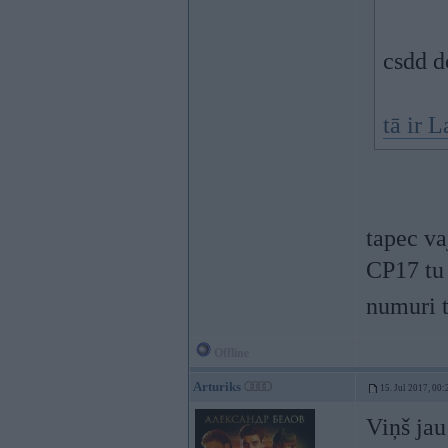
csdd 
tā ir L
tapec va
CP17 tu 
numuri t
Offline
Arturiks
15. Jul 2017, 00:
Viņš jau