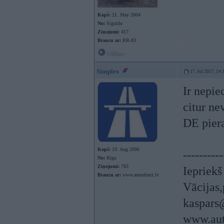
Kopš:
21. May 2004
No:
Sigulda
Ziņojumi:
417
Braucu ar:
RR-83
Offline
Simplex
17. Jul 2017, 14:
Ir nepie
citur ne
DE piera
Kopš:
19. Aug 2006
----------
No:
Rīga
Ziņojumi:
783
Iepriek
Braucu ar:
www.autodirect.lv
Vācijas,
kaspars
www.aut