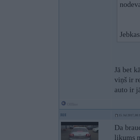
nodeva
Jebkas
Jā bet k
viņš ir r
auto ir 
Offline
RH
15. Jul 2017, 00:
Da brauc
likums n