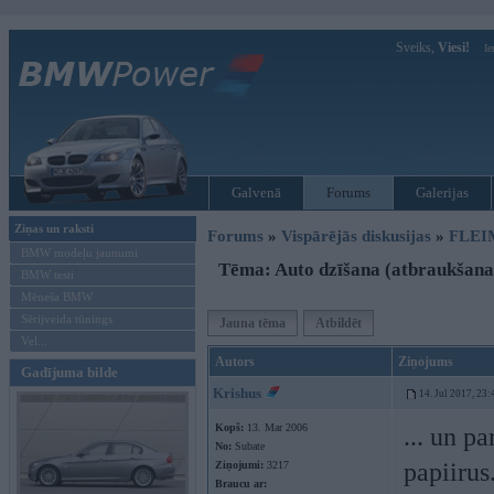
Sveiks,
Viesi!
Ie
Galvenā
Forums
Galerijas
Ziņas un raksti
Forums
»
Vispārējās diskusijas
»
FLEI
BMW modeļu jaunumi
Tēma: Auto dzīšana (atbraukšana
BMW testi
Mēneša BMW
Sērijveida tūnings
Jauna tēma
Atbildēt
Vel...
Autors
Ziņojums
Gadījuma bilde
Krishus
14. Jul 2017, 23:
Kopš:
13. Mar 2006
... un pa
No:
Subate
papiirus
Ziņojumi:
3217
Braucu ar: