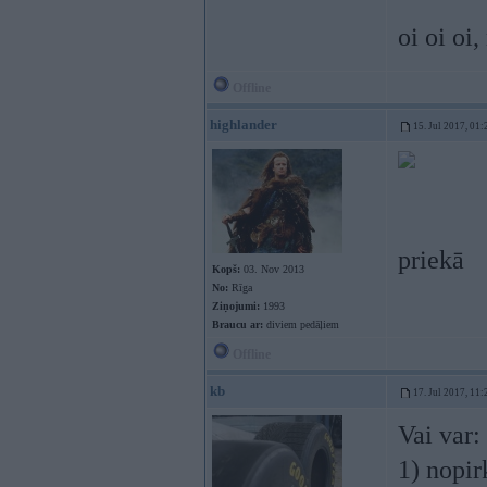
oi oi oi
Offline
highlander
15. Jul 2017, 01:
priekā
Kopš:
03. Nov 2013
No:
Rīga
Ziņojumi:
1993
Braucu ar:
diviem pedāļiem
Offline
kb
17. Jul 2017, 11:
Vai var:
1) nopir