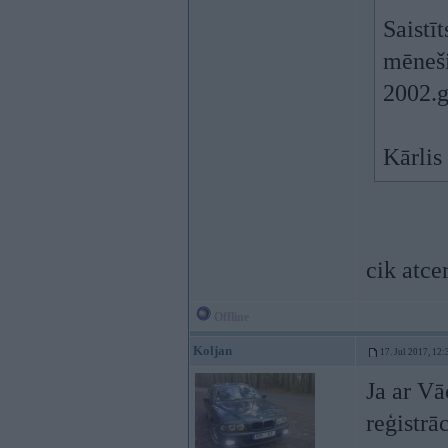
Saistī
mēneši
2002.g
Kārlis
cik atce
Offline
Koljan
17. Jul 2017, 12:
Ja ar Vā
reģistrā