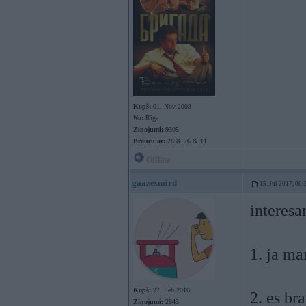
Kopš:
01. Nov 2008
No:
Rīga
Ziņojumi:
9305
Braucu ar:
26 & 26 & 11
Offline
gaazesmird
15. Jul 2017, 00:
interesa
1. ja ma
Kopš:
27. Feb 2016
2. es br
Ziņojumi:
2843