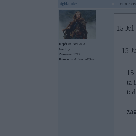
highlander
15. Jul 2017, 01:
15 Jul
Kopš:
03. Nov 2013
15 J
No:
Rīga
Ziņojumi:
1993
Braucu ar:
diviem pedāļiem
15 
ta 
tad
zag