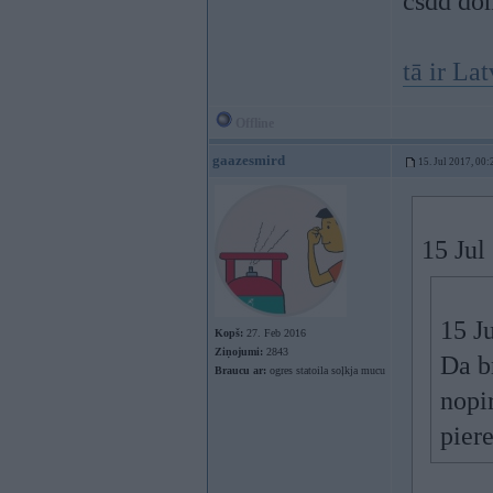
csdd do
tā ir La
Offline
gaazesmird
15. Jul 2017, 00:
15 Jul
15 J
Kopš:
27. Feb 2016
Ziņojumi:
2843
Da b
Braucu ar:
ogres statoila soļkja mucu
nopi
piere