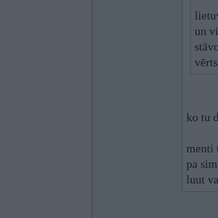
lietu
un v
stāvo
vērt
ko tu 
menti 
pa sim
luut v