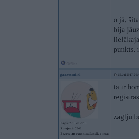
o jā, ši
bija jāu
lielākaja
punkts. 
Offline
gaazesmird
15. Jul 2017, 00:
ta ir bo
registras
zaglju b
Kopš:
27. Feb 2016
Ziņojumi:
2843
Braucu ar:
ogres statoila soļkja mucu