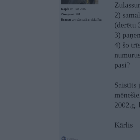
Zulassun
Kopš:
02. Jan 2007
2) samak
Ziņojumi:
201
Braucu ar:
pārsvarā ar elektrību
(derētu 
3) paņe
4) šo tr
numurus
pasi?
Saistīts
mēnešiem
2002.g. 
Kārlis
Offline