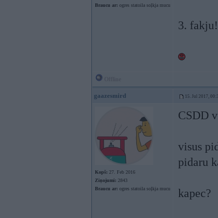
Braucu ar:
ogres statoila soļkja mucu
3. fakju!
Offline
gaazesmird
15. Jul 2017, 00:
CSDD vis
visus pi
pidaru k
Kopš:
27. Feb 2016
Ziņojumi:
2843
Braucu ar:
ogres statoila soļkja mucu
kapec?