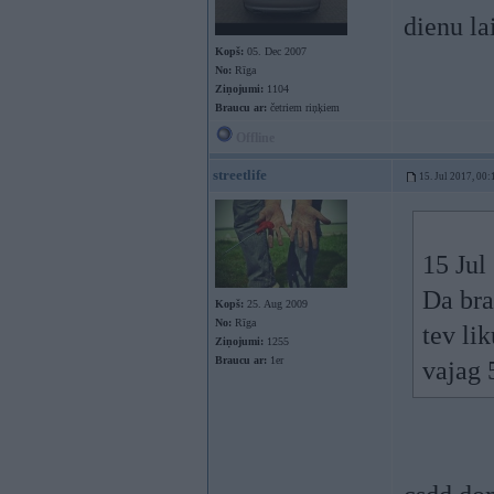
dienu la
Kopš:
05. Dec 2007
No:
Rīga
Ziņojumi:
1104
Braucu ar:
četriem riņķiem
Offline
streetlife
15. Jul 2017, 00:
15 Jul
Da bra
Kopš:
25. Aug 2009
No:
Rīga
tev li
Ziņojumi:
1255
Braucu ar:
1er
vajag 