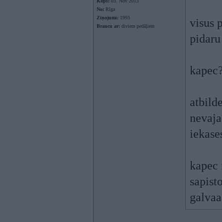
Kopš:
03. Nov 2013
No:
Rīga
Ziņojumi:
1993
visus p
Braucu ar:
diviem pedāļiem
pidaru
kapec
atbild
nevaja
iekase
kapec 
sapist
galvaa