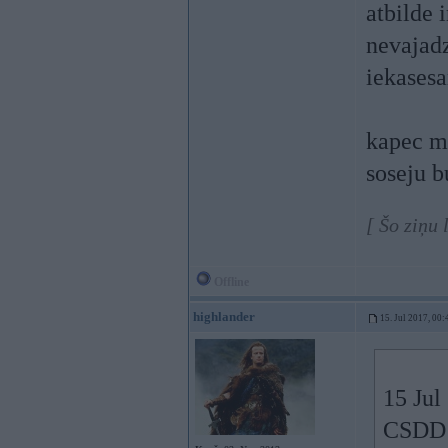
atbilde 
nevajad
iekasesa
kapec ma
soseju b
[ Šo ziņu
Offline
highlander
15. Jul 2017, 00:
15 Jul
CSDD v