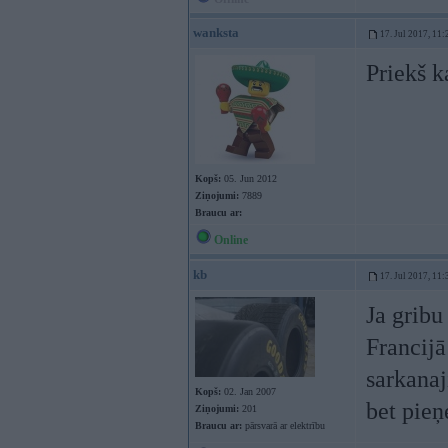
wanksta
17. Jul 2017, 11:
Priekš 
Kopš:
05. Jun 2012
Ziņojumi:
7889
Braucu ar:
Online
kb
17. Jul 2017, 11:
Ja gribu
Francijā
sarkanaj
Kopš:
02. Jan 2007
bet pieņ
Ziņojumi:
201
Braucu ar:
pārsvarā ar elektrību