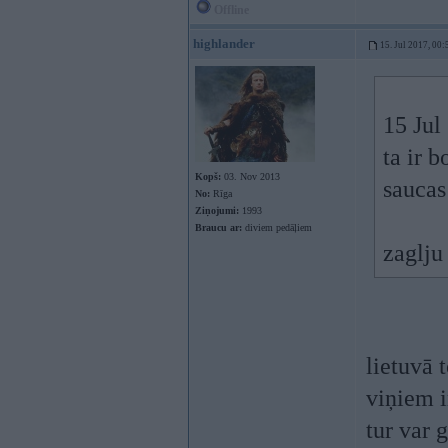
Offline
highlander
15. Jul 2017, 00:
15 Jul
ta ir 
Kopš:
03. Nov 2013
saucas 
No:
Rīga
Ziņojumi:
1993
Braucu ar:
diviem pedāļiem
zaglju
lietuvā 
viņiem i
tur var 