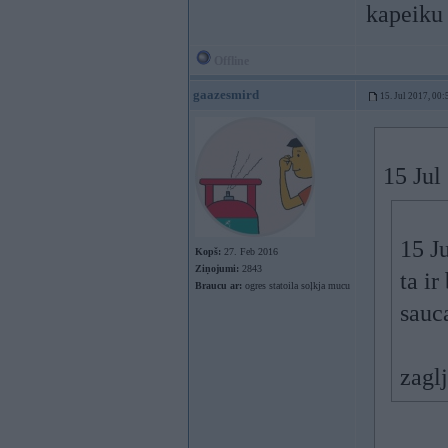
kapeiku
Offline
gaazesmird
15. Jul 2017, 00:
15 Jul
15 J
Kopš:
27. Feb 2016
Ziņojumi:
2843
ta ir
Braucu ar:
ogres statoila soļkja mucu
sauca
zagl