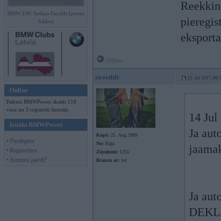
Reekkinu
BMW E90 Sedans Facelift (preses
pieregis
bildes)
ekspor
Offline
streetlife
15. Jul 2017, 00:
Online
Pašreiz BMWPower skatās 118
viesi un 3 reģistrēti lietotāji.
14 Jul
Ienākt BMWPower
Ja auto
Kopš:
25. Aug 2009
• Pieslēgties
No:
Rīga
jaamak
• Reģistrēties
Ziņojumi:
1255
• Aizmirsi paroli?
Braucu ar:
1er
Ja auto
DEKLA