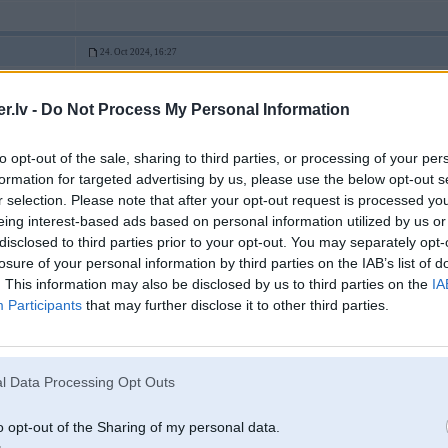
24. Oct 2024, 16:27
grila spirāle un citas gatavošanas funkcijas nav aktuālas
tādēļ arī liekas, ka šāda ar 2 grozāmiem kloķiem būtu visvienkāršāk operējama t
.lv -
Do Not Process My Personal Information
Nezinu kā praksē 1000 vs 750, bet liekas jau, ka sildīšanas laikam nevajadzē
tad ir ok
to opt-out of the sale, sharing to third parties, or processing of your per
skatos, ka visām, kas ir jaudīgākas, tām uzreiz arī tur daudz pogu, visādi režī
formation for targeted advertising by us, please use the below opt-out s
r selection. Please note that after your opt-out request is processed y
eing interest-based ads based on personal information utilized by us or
disclosed to third parties prior to your opt-out. You may separately opt-
losure of your personal information by third parties on the IAB’s list of
24. Oct 2024, 17:30
. This information may also be disclosed by us to third parties on the
IA
Es sev tikko šādu nopirku:
Participants
that may further disclose it to other third parties.
https://www.rdveikals.lv/products/lv/241/173600...kr%C4%81sns.html
Iepriekš bija ar pogu atverama durve bet ar laiku tā sāk "nedarboties", ar tādu
ikdienas lietošanā...neko vairāk kā sildīt zupu ar viņu nedaru
l Data Processing Opt Outs
5
[ Šo ziņu laboja protams, 24 Oct 2024, 17:30:57 ]
o opt-out of the Sharing of my personal data.