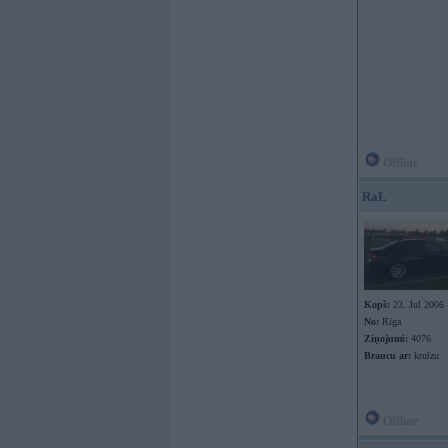
Offline
RaL
Kopš:
23. Jul 2006
No:
Rīga
Ziņojumi:
4076
Braucu ar:
kruīzu
Offline