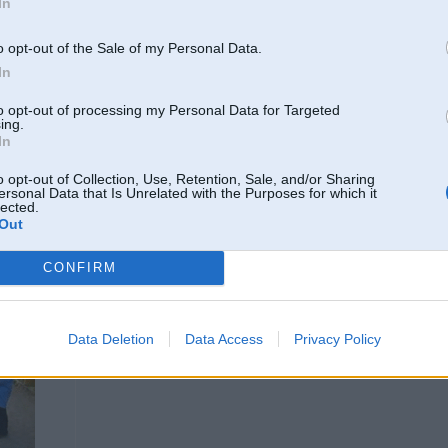
In
-----------------
Tradicionāli - vīrietis ar sievieti - auto ar iekšdedzes dzinēju!
o opt-out of the Sale of my Personal Data.
In
24. Oct 2024, 17:35
to opt-out of processing my Personal Data for Targeted
ing.
Veļasmašīnām tās transporta skrūves visām markām vienādas?
In
Cik nopietni transportēt veļeni bez viņām?
o opt-out of Collection, Use, Retention, Sale, and/or Sharing
-----------------
ersonal Data that Is Unrelated with the Purposes for which it
Tradicionāli - vīrietis ar sievieti - auto ar iekšdedzes dzinēju!
lected.
Out
5
CONFIRM
24. Oct 2024, 17:49
Data Deletion
Data Access
Privacy Policy
Nekad neesmu licis atpakal tas skruves. Nevienai velenei nekas nav noticis tr
gulus vai uz sana vest hvz