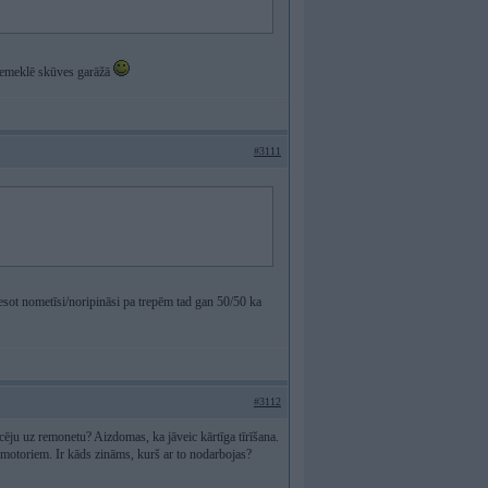
piemeklē skūves garāžā
#3111
nesot nometīsi/noripināsi pa trepēm tad gan 50/50 ka
#3112
cēju uz remonetu? Aizdomas, ka jāveic kārtīga tīrīšana.
o motoriem. Ir kāds zināms, kurš ar to nodarbojas?