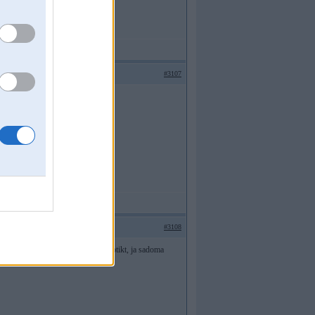
#3107
#3108
ansportejot. Varbut kaut kas var notikt, ja sadoma