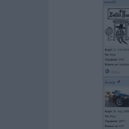
oswald
Kopš:
12. Feb 2013
No:
Rīga
Ziņojumi:
2036
Braucu ar:
bandero
Offline
Araajz
Kopš:
30. Aug 2008
No:
Rīga
Ziņojumi:
28677
Braucu ar:
E39