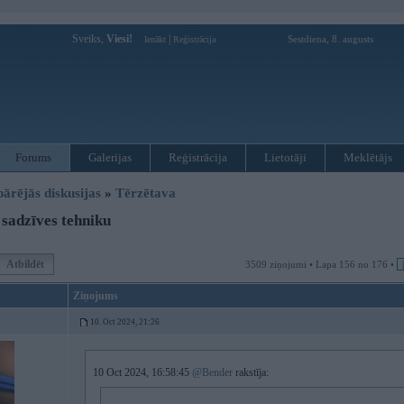
Sveiks,
Viesi!
|
Sestdiena, 8. augusts
Ienākt
Reģistrācija
Forums
Galerijas
Reģistrācija
Lietotāji
Meklētājs
pārējās diskusijas
»
Tērzētava
sadzīves tehniku
Atbildēt
3509 ziņojumi • Lapa 156 no 176 •
Ziņojums
10. Oct 2024, 21:26
10 Oct 2024, 16:58:45
@Bender
rakstīja: