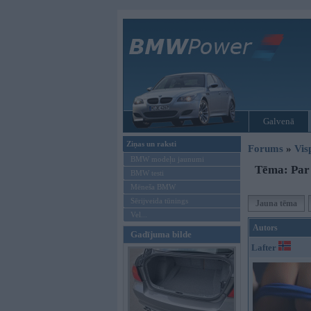
Galvenā
Ziņas un raksti
Forums
»
Vis
BMW modeļu jaunumi
Tēma: Par 
BMW testi
Mēneša BMW
Sērijveida tūnings
Jauna tēma
Vel...
Autors
Gadījuma bilde
Lafter