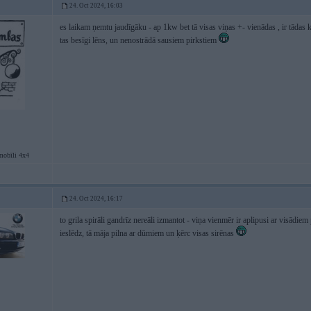
24. Oct 2024, 16:03
es laikam ņemtu jaudīgāku - ap 1kw bet tā visas viņas +- vienādas , ir tādas 
tas besīgi lēns, un nenostrādā sausiem pirkstiem
mobīli 4x4
24. Oct 2024, 16:17
to grila spirāli gandrīz nereāli izmantot - viņa vienmēr ir aplipusi ar visādiem
ieslēdz, tā māja pilna ar dūmiem un ķērc visas sirēnas