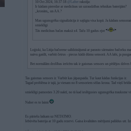
10 Oct 2024, 16:37:18
@Lafter
rakstīja:
Ir kādam pieredze ar medicīnas un uzraudzības tehnikas baterijām?
,,kronām,, un AA.?
Man ugunsgrēka signalizācija ir sajūgta visa kopā. Ja kādam sensoram
smieklīgi
Tās medicīnas bačas maksā x4. Taču 10 gadus ejot
Loģiski, ka Litija bačorene salīdzinājumā ar parasto sārmaino bačorku ma
naivu gaidīt, varbūt četrus - piecus kādā dūmu sensorā. AA labi, ja pusga
Bet normālām drošības ierīcēm tak ir gaismas sensors un pēdējos dzīves br
Tas gaismas sensors ir. Varbūt kas jāpaspaida. Tur kaut kādas funkcijas ir.
Tagad problēma ir tajā, ja vienam no 8 sensoriem sēžas krona. Tad viņš brīdin
smieklīgi pamosties 3.20 naktī, no tā kad ieslēgusies ugunsgrēka trauksme v
Naher es to laimi
Es pāriešu laikam uz NETATMO.
Iebūvēta baterija ar 10 gadu rezervi. Gaisa kvalitātes mērījumi palildus utt. Izs