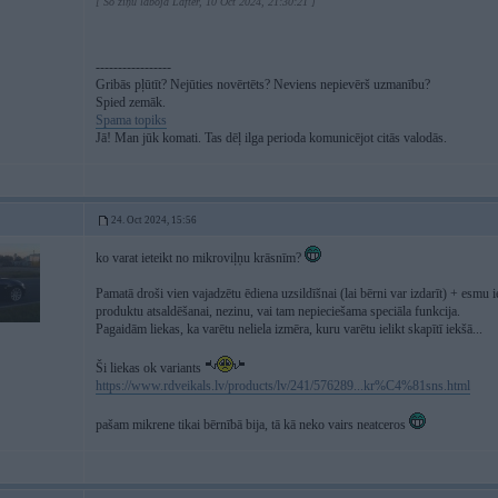
[ Šo ziņu laboja Lafter, 10 Oct 2024, 21:30:21 ]
-----------------
Gribās pļūtīt? Nejūties novērtēts? Neviens nepievērš uzmanību?
Spied zemāk.
Spama topiks
Jā! Man jūk komati. Tas dēļ ilga perioda komunicējot citās valodās.
24. Oct 2024, 15:56
ko varat ieteikt no mikroviļņu krāsnīm?
Pamatā droši vien vajadzētu ēdiena uzsildīšnai (lai bērni var izdarīt) + esmu 
produktu atsaldēšanai, nezinu, vai tam nepieciešama speciāla funkcija.
Pagaidām liekas, ka varētu neliela izmēra, kuru varētu ielikt skapītī iekšā...
Ši liekas ok variants
https://www.rdveikals.lv/products/lv/241/576289...kr%C4%81sns.html
pašam mikrene tikai bērnībā bija, tā kā neko vairs neatceros