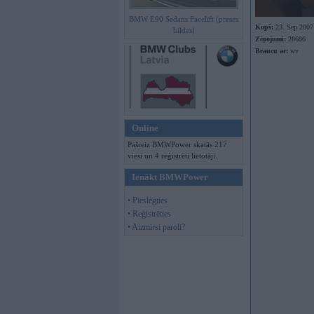
BMW E90 Sedans Facelift (preses
Kopš:
23. Sep 2007
bildes)
Ziņojumi:
28686
Braucu ar:
wv
Online
Pašreiz BMWPower skatās 217
viesi un 4 reģistrēti lietotāji.
Ienākt BMWPower
• Pieslēgties
• Reģistrēties
• Aizmirsi paroli?