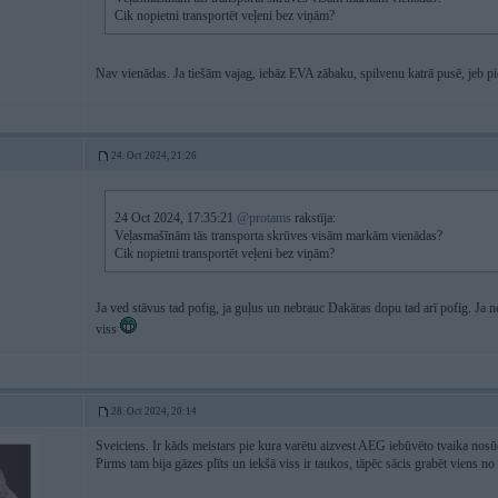
Cik nopietni transportēt veļeni bez viņām?
Nav vienādas. Ja tiešām vajag, iebāz EVA zābaku, spilvenu katrā pusē, jeb 
24. Oct 2024, 21:26
24 Oct 2024, 17:35:21
@protams
rakstīja:
Veļasmašīnām tās transporta skrūves visām markām vienādas?
Cik nopietni transportēt veļeni bez viņām?
Ja ved stāvus tad pofig, ja guļus un nebrauc Dakāras dopu tad arī pofig. Ja 
viss
28. Oct 2024, 20:14
Sveiciens. Ir kāds meistars pie kura varētu aizvest AEG iebūvēto tvaika nosū
Pirms tam bija gāzes plīts un iekšā viss ir taukos, tāpēc sācis grabēt viens n