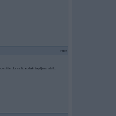
#3102
iedomājies, ka varētu noderēt iespējams saldēto