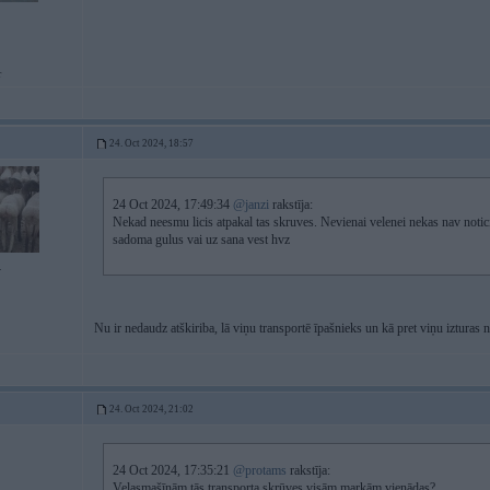
r
24. Oct 2024, 18:57
24 Oct 2024, 17:49:34
@janzi
rakstīja:
Nekad neesmu licis atpakal tas skruves. Nevienai velenei nekas nav noticis
sadoma gulus vai uz sana vest hvz
4
Nu ir nedaudz atškiriba, lā viņu transportē īpašnieks un kā pret viņu izturas n
24. Oct 2024, 21:02
24 Oct 2024, 17:35:21
@protams
rakstīja:
Veļasmašīnām tās transporta skrūves visām markām vienādas?