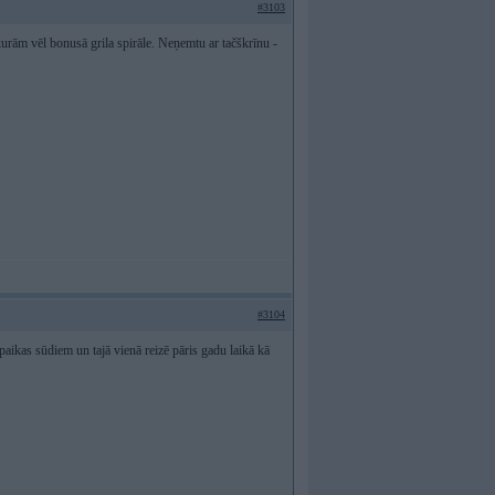
#3103
kurām vēl bonusā grila spirāle. Neņemtu ar tačškrīnu -
#3104
 paikas sūdiem un tajā vienā reizē pāris gadu laikā kā