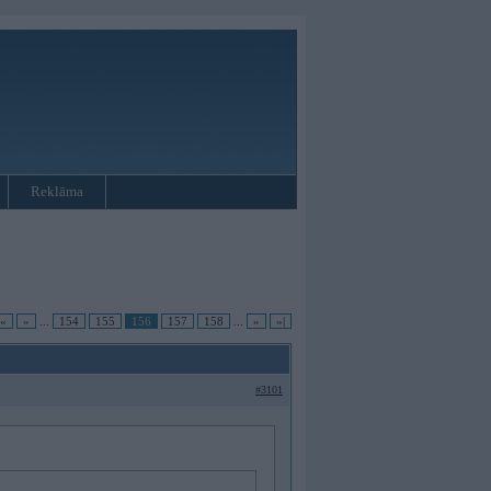
Reklāma
|«
«
...
154
155
156
157
158
...
»
»|
#3101