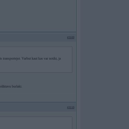
#3109
 transportejot. Varbut kaut kas var notikt, ja
oliktavu burlaki.
#3110