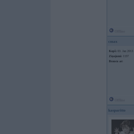
Offline
cmax
Kopš:
03. Jan 2013
Ziņojumi:
1197
Braucu ar:
Offline
kasparitto