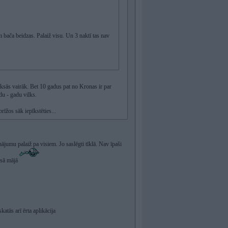
 bača beidzas. Palaiž visu. Un 3 naktī tas nav
ksās vairāk. Bet 10 gadus pat no Kronas ir par
du - gadu vilks.
īžos sāk iepīkstēties...
ājumu palaiž pa visiem. Jo saslēgti tīklā. Nav īpaši
isā mājā
katās arī ērta aplikācija