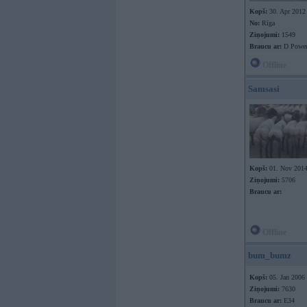
Kopš:
30. Apr 2012
No:
Rīga
Ziņojumi:
1549
Braucu ar:
D Powe
Offline
Samsasi
Kopš:
01. Nov 201
Ziņojumi:
5706
Braucu ar:
Offline
bum_bumz
Kopš:
05. Jan 2006
Ziņojumi:
7630
Braucu ar:
E34