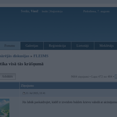
Sveiks,
Viesi!
|
Piektdiena, 7. augusts
Ienākt
Reģistrācija
Forums
Galerijas
Reģistrācija
Lietotāji
Meklētājs
pārējās diskusijas
»
FLEIMS
tika visā tās krāšņumā
Atbildēt
9664 ziņojumi • Lapa 472 no 484 •
Ziņojums
11. Jul 2025, 13:41
Jūs labāk paskaidrojiet, kādēl ir izveidots buklets krievu valodā ar aicinājum