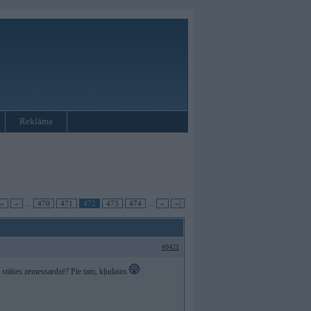
Reklāma
|«
«
...
470
471
472
473
474
...
»
»|
#9421
u stāties zemessardzē? Pie tam, kļudains