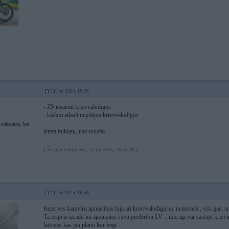
6
11. Jul 2025, 16:26
- ZS iesaistīt krievvalodīgos
- kādam atlasīt nejolājos krievvalodīgos
 nekaunos, bet
iemet bukletu, nav redzēts
[ Šo ziņu laboja edg, 11 Jul 2025, 16:26:38 ]
11. Jul 2025, 16:59
Rezerves karavīru apmācībās bija arī krievvalodīgie uc nelatvieši , visi gan run
Tā iespēja izrādīt un apzināties savu piederību LV .. mierīgi var sastapt krie
latvietis kas jau plāno kur bēgt