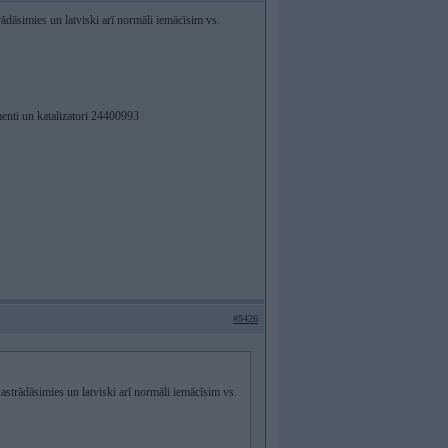
strādāsimies un latviski arī normāli iemācīsim vs.
enti un katalizatori 24400993
#9426
 sastrādāsimies un latviski arī normāli iemācīsim vs.