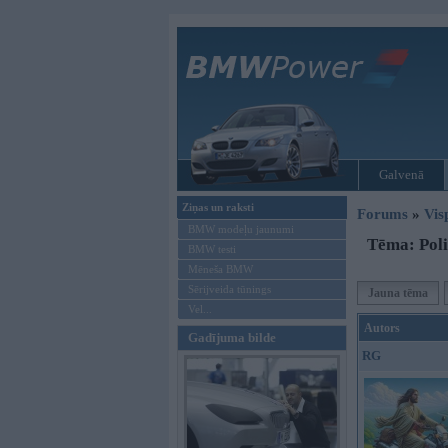
Galvenā
Ziņas un raksti
Forums
»
Vis
BMW modeļu jaunumi
Tēma: Poli
BMW testi
Mēneša BMW
Sērijveida tūnings
Jauna tēma
Vel...
Autors
Gadījuma bilde
RG