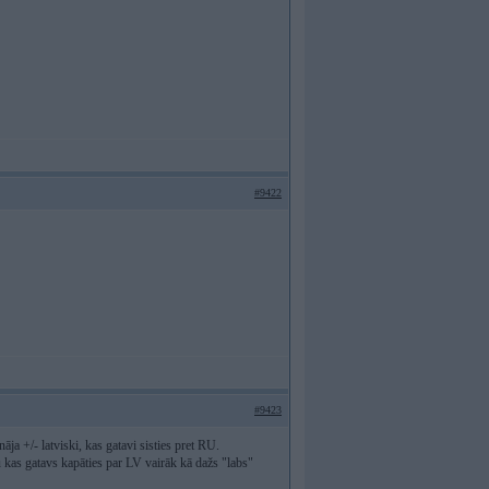
#9422
#9423
āja +/- latviski, kas gatavi sisties pret RU.
vu kas gatavs kapāties par LV vairāk kā dažs "labs"