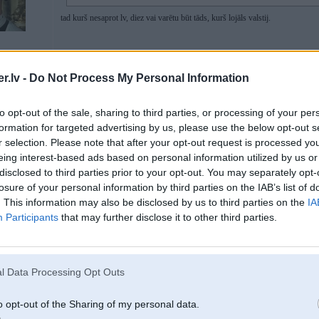
tad kurš nesaprot lv, diez vai varētu būt tāds, kurš lojāls valstij.
.lv -
Do Not Process My Personal Information
to opt-out of the sale, sharing to third parties, or processing of your per
11. Jul 2025, 18:29
formation for targeted advertising by us, please use the below opt-out s
[IMG]<a href="
https://ibb.co/d0Bk55VF"><img
src="
https://i.ibb.co/Y72
r selection. Please note that after your opt-out request is processed y
alt="Screenshot-20250711-182819-Gallery" border="0" /></a>[/IMG]
eing interest-based ads based on personal information utilized by us or
[ Šo ziņu laboja RG, 11 Jul 2025, 18:36:56 ]
disclosed to third parties prior to your opt-out. You may separately opt-
losure of your personal information by third parties on the IAB’s list of
. This information may also be disclosed by us to third parties on the
IA
Participants
that may further disclose it to other third parties.
6
l Data Processing Opt Outs
o opt-out of the Sharing of my personal data.
11. Jul 2025, 19:01