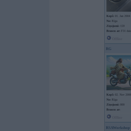
Kopš:
01. Jan 2004
No:
Rīga
Ziņojumi:
159
Braucu ar:
F31 daiz
Offline
RG
Kopš:
02. Nov 200
No:
Rīga
Ziņojumi:
800
Braucu ar:
Offline
RSAWorkshop