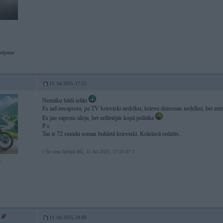
elpauer
11. Jul 2025, 17:22
Nemāku bildi ielikt
Es tad nesaprotu, pa TV krieviski nedrīkst, krievu dziesmas nedrīkst, bet ze
Es jau saprotu ideju, bet nelīmējās kopā politika
P.s.
Tas ir 72 stundu somas bukletā krieviski. Krāslavā redzēts.
[ Šo ziņu laboja RG, 11 Jul 2025, 17:23:47 ]
6
11. Jul 2025, 18:08