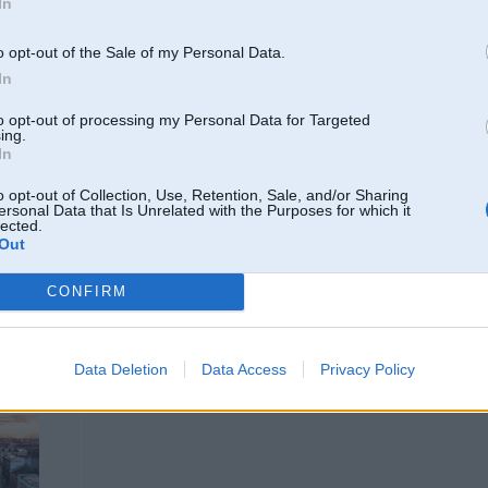
In
11 Jul 2025, 18:13:43
@Arsm3ns
rakstīja:
o opt-out of the Sale of my Personal Data.
In
11 Jul 2025, 18:08:10
@RSAWorkshop
rakstīja:
Iedodot info krieviski un tad klātienē parādot, ka-veči, esat laipni gaid
iemācīsim vs. nesniegsim nekādu info krieviski, pisat nahuj
to opt-out of processing my Personal Data for Targeted
ing.
Kurā gadījumā vairāk ieguvumi?
In
tad kurš nesaprot lv, diez vai varētu būt tāds, kurš lojāls valstij.
o opt-out of Collection, Use, Retention, Sale, and/or Sharing
ersonal Data that Is Unrelated with the Purposes for which it
Veca patiesība, ka kara apstākļos valodu testi = lojalitātes testi. Ja vien neesi 
lected.
Out
CONFIRM
11. Jul 2025, 19:05
Cik karadarbības epizodēs esi piedalījies?
Data Deletion
Data Access
Privacy Policy
-----------------
Xdrive rezerves daļas, GETRAG rezerves daļas, DPF filtru restaurācija, elem