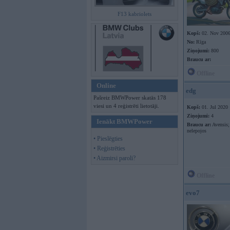
F13 kabriolets
Kopš:
02. Nov 200
No:
Rīga
Ziņojumi:
800
Braucu ar:
Offline
Online
edg
Pašreiz BMWPower skatās 178
viesi un 4 reģistrēti lietotāji.
Kopš:
01. Jul 2020
Ziņojumi:
4
Ienākt BMWPower
Braucu ar:
Avensis;
nelepojos
• Pieslēgties
• Reģistrēties
• Aizmirsi paroli?
Offline
evo7