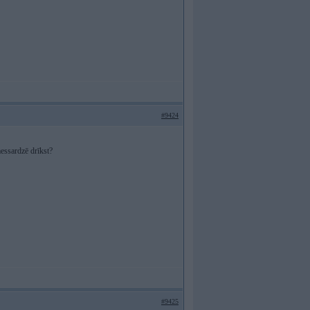
#9424
messardzē drīkst?
#9425