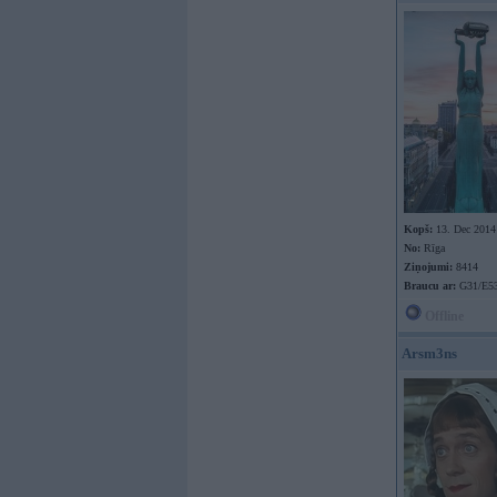
Kopš:
13. Dec 2014
No:
Rīga
Ziņojumi:
8414
Braucu ar:
G31/E53
Offline
Arsm3ns