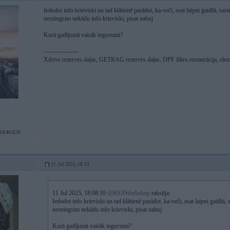
Iedodot info krieviski un tad klātienē parādot, ka-veči, esat laipni gaidīti, sa
nesniegsim nekādu info krieviski, pisat nahuj
Kurā gadījumā vairāk ieguvumi?
-----------------
Xdrive rezerves daļas, GETRAG rezerves daļas, DPF filtru restaurācija, elem
/E46/E39
11. Jul 2025, 18:13
11 Jul 2025, 18:08:10
@RSAWorkshop
rakstīja:
Iedodot info krieviski un tad klātienē parādot, ka-veči, esat laipni gaidīti,
nesniegsim nekādu info krieviski, pisat nahuj
Kurā gadījumā vairāk ieguvumi?