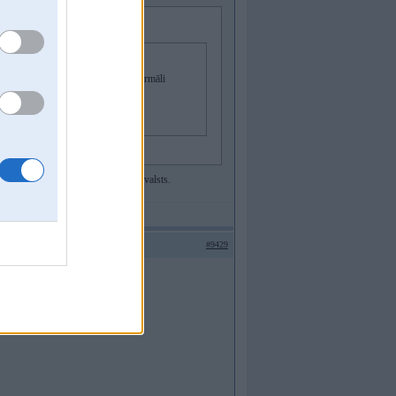
īti, sastrādāsimies un latviski arī normāli
ieradies cīnīties no vēl kādas trešās valsts.
#9429
enti un katalizatori 24400993