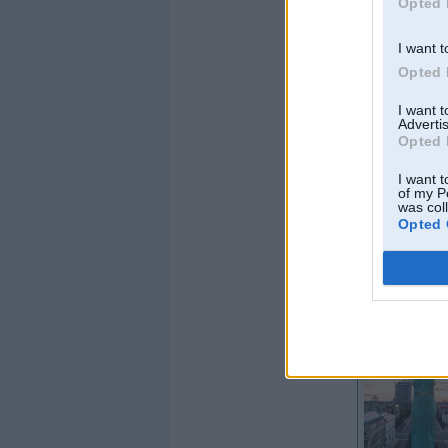
Opted 
I want t
Opted 
I want 
Advertis
Kopš:
26. Apr 2004
Opted 
No:
Rīga
Ziņojumi:
7778
I want t
Braucu ar:
of my P
was col
Opted 
Offline
RSAWorkshop