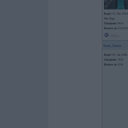
Kopš:
13. Dec 2014
No:
Rīga
Ziņojumi:
8414
Braucu ar:
G31/E53
Offline
bum_bumz
Kopš:
05. Jan 2006
Ziņojumi:
7629
Braucu ar:
E34