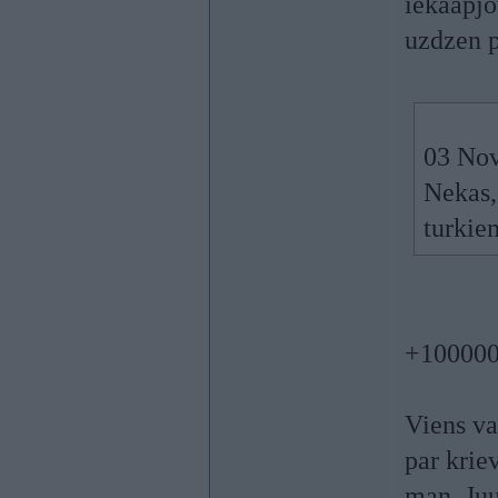
iekaapjo
uzdzen 
03 Nov
Nekas,
turkie
+10000
Viens va
par krie
man, Juu