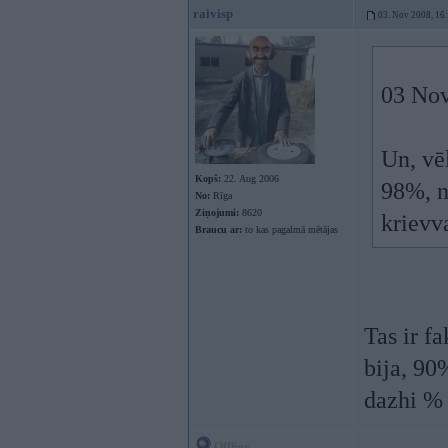
raivisp
03. Nov 2008, 16
03 Nov
Un, vē
Kopš:
22. Aug 2006
98%, n
No:
Rīga
Ziņojumi:
8620
krievv
Braucu ar:
to kas pagalmā mētājas
Tas ir f
bija, 90
dazhi % 
Offline