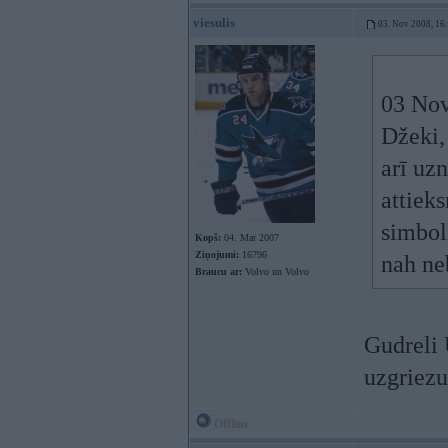
viesulis
03. Nov 2008, 16
03 Nov
Džeki,
arī uz
attiek
simbol
Kopš:
04. Mar 2007
Ziņojumi:
16796
nah ne
Braucu ar:
Volvo un Volvo
Gudreli 
uzgriezus
Offline