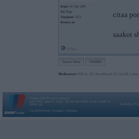
Kopš:
04. Dec 2007
No:
Rīga
citaa po
Ziņojumi:
2572
Braucu ar:
saakot s
Offline
Jauna tēma
Atbildēt
Moderatori:
968-jk
,
AV
,
AiwaShuraLLP
,
GirtzB
,
Lafter
Vortāls BMWPower.lv darbojas
kopš 2002. gada 14. maija. Tas nav auto klubs un nav saistīts ar
Galvena
|
Fo
BMW AG.
Par BMWPower
|
Kontakti
|
Reklāma