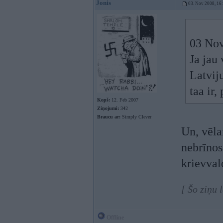
Jonis
03. Nov 2008, 16
03 Nov
Ja jau 
Latvij
taa ir,
Kopš:
12. Feb 2007
Ziņojumi:
342
Braucu ar:
Simply Clever
Un, vēla
nebrīnos
krievval
[ Šo ziņu 
Offline