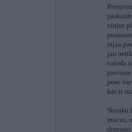
Pienjems
paskaidr
vinjus p
pusmuuz
tajaa pa
jau netik
valoda u
pavisam 
peec var
kas ir m
Nesaku k
mucas, n
domaasi 