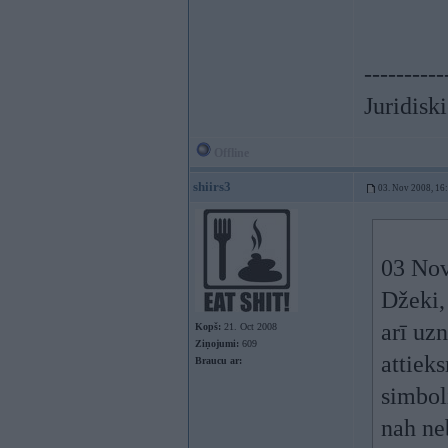
----------
Juridisk
Offline
shiirs3
03. Nov 2008, 16
03 Nov
Džeki,
arī uz
Kopš:
21. Oct 2008
Ziņojumi:
609
attiek
Braucu ar:
simbol
nah ne