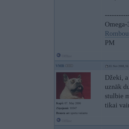
----------
Omega-3
Rombou
PM
Offline
VMR
03. Nov 2008, 16
Džeki, a
uznāk du
stulbie 
tikai va
Kopš:
07. May 2006
Ziņojumi:
10347
Braucu ar:
sporta variantu
Offline