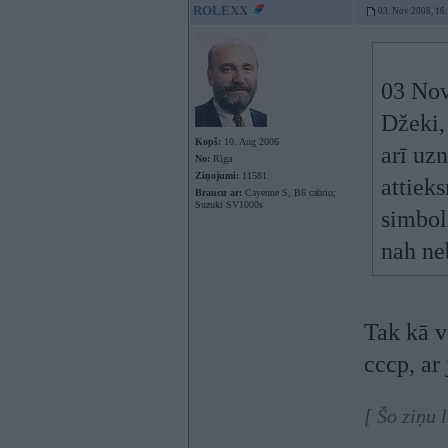
ROLEXX
03. Nov 2008, 16
03 Nov
Džeki,
Kopš:
10. Aug 2006
arī uz
No:
Rīga
Ziņojumi:
11581
attiek
Braucu ar:
Cayenne S, B6 cabrio;
Suzuki SV1000s
simbol
nah ne
Tak kā v
cccp, ar
[ Šo ziņu