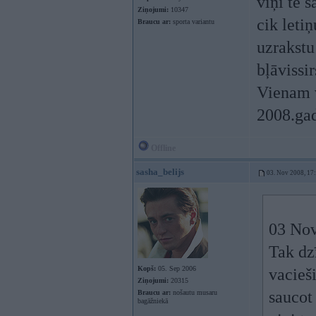
viņi te 
Ziņojumi:
10347
cik letiņ
Braucu ar:
sporta variantu
uzrakstu
bļāvissi
Vienam v
2008.ga
Offline
sasha_belijs
03. Nov 2008, 17
03 Nov
Tak dzī
Kopš:
05. Sep 2006
vacieši
Ziņojumi:
20315
saucot
Braucu ar:
nošautu musaru
bagāžniekā