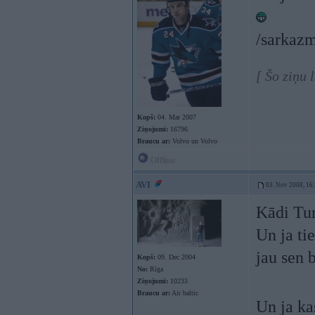
/sarkazm
[ Šo ziņu 
Kopš:
04. Mar 2007
Ziņojumi:
16796
Braucu ar:
Volvo un Volvo
Offline
AVI
03. Nov 2008, 16
Kādi Turk
Un ja tie
jau sen 
Kopš:
09. Dec 2004
No:
Rīga
Ziņojumi:
10233
Braucu ar:
Air baltic
Un ja k