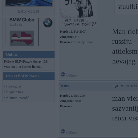
stuulbi
BMW M5 E39
Man riebj
Kopš:
12. Feb 2007
Ziņojumi:
342
russiju 
Braucu ar:
Simply Clever
attieksm
Online
nevajag 
Pašreiz BMWPower skatās 128
viesi un 1 reģistrēti lietotāji.
Offline
Ienākt BMWPower
lietus
• Pieslēgties
03. Nov 2008, 16
• Reģistrēties
Kopš:
21. Nov 2004
man vien
• Aizmirsi paroli?
Ziņojumi:
2070
sazvanii
Braucu ar:
teica vi
Offline