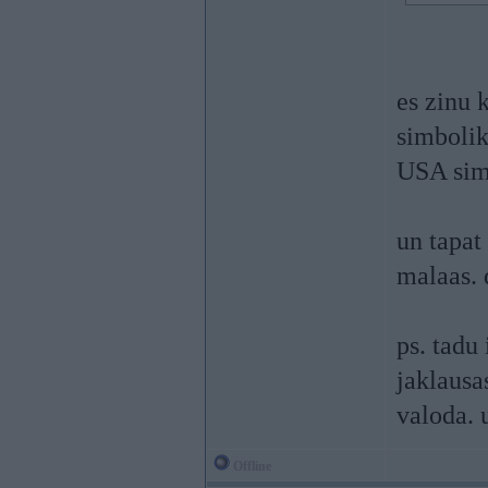
es zinu 
simbolik
USA simb
un tapat
malaas. 
ps. tadu
jaklausa
valoda. 
Offline