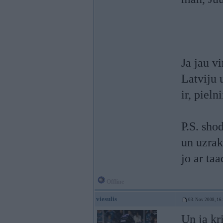
Ja jau v
Latviju 
ir, pieln
P.S. sho
un uzrak
jo ar ta
Offline
viesulis
03. Nov 2008, 16
Un ja kri