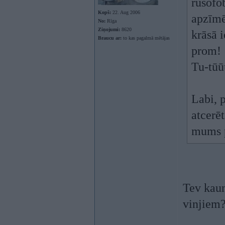
rusofo
Kopš:
22. Aug 2006
apzīmē
No:
Rīga
Ziņojumi:
8620
krāsā 
Braucu ar:
to kas pagalmā mētājas
prom!
Tu-tūū
Labi, p
atcerē
mums p
Tev kaun
vinjiem