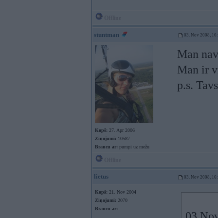
Offline
stuntman
03. Nov 2008, 16
Man nav 
Man ir v
p.s. Tav
Kopš:
27. Apr 2006
Ziņojumi:
10587
Braucu ar:
pumpi uz mežu
Offline
lietus
03. Nov 2008, 16
Kopš:
21. Nov 2004
Ziņojumi:
2070
Braucu ar:
03 Nov