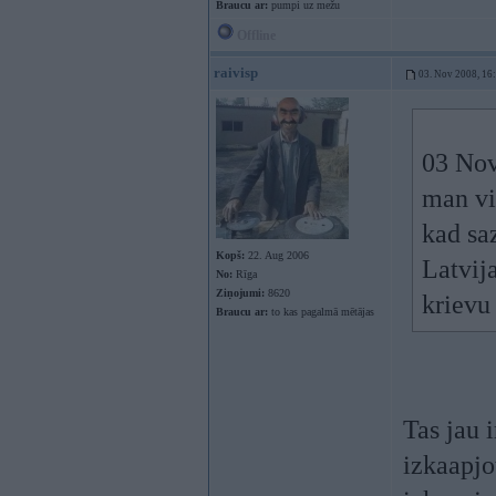
Braucu ar:
pumpi uz mežu
Offline
raivisp
03. Nov 2008, 16
03 Nov
man vi
kad sa
Kopš:
22. Aug 2006
Latvij
No:
Rīga
Ziņojumi:
8620
kriev
Braucu ar:
to kas pagalmā mētājas
Tas jau 
izkaapjo