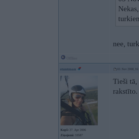
Nekas,
turkie
nee, tur
Offline
stuntman
03. Nov 2008, 16
Tieši tā,
rakstīto.
Kopš:
27. Apr 2006
Ziņojumi:
10587