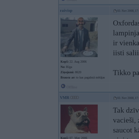
raivisp
03. Nov 2008, 17
Oxforda
lampinja
ir vienk
iisti sa
Kopš:
22. Aug 2006
No:
Rīga
Tikko pa
Ziņojumi:
8620
Braucu ar:
to kas pagalmā mētājas
Offline
VMR
03. Nov 2008, 17
Tak dzīvo
vacieši, 
saucot k
Kopš:
07. May 2006