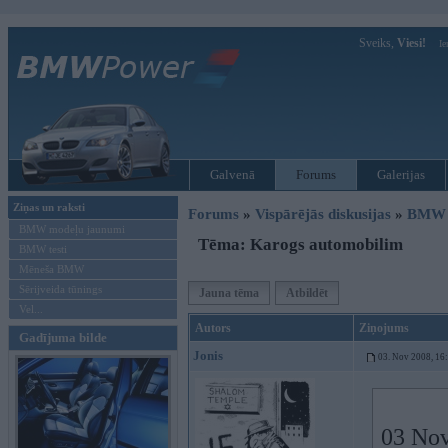
Sveiks,
Viesi!
Ie
Galvenā
Forums
Galerijas
Ziņas un raksti
Forums
»
Vispārējās diskusijas
»
BMW t
BMW modeļu jaunumi
Tēma: Karogs automobilim
BMW testi
Mēneša BMW
Sērijveida tūnings
Jauna tēma
Atbildēt
Vel...
Autors
Ziņojums
Gadījuma bilde
Jonis
03. Nov 2008, 16
03 Nov