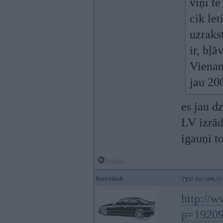
viņi t
cik let
uzraks
ir, bļā
Vienam
jau 20
es jau d
LV izrād
igauņi t
Offline
beerzinsh
03. Nov 2008, 17
http://
p=19209