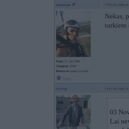
stuntman
03. Nov 2008, 16
Nekas, p
turkiem 
Kopš:
27. Apr 2006
Ziņojumi:
10587
Braucu ar:
pumpi uz mežu
Offline
raivisp
03. Nov 2008, 16
03 Nov
Lai ne