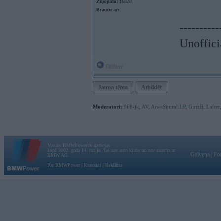
Ziņojumi:
16328
Braucu ar:
----------
Unoffici
Offline
Jauna tēma
Atbildēt
Moderatori:
968-jk
,
AV
,
AiwaShuraLLP
,
GirtzB
,
Lafter
Vortāls BMWPower.lv darbojas
kopš 2002. gada 14. maija. Tas nav auto klubs un nav saistīts ar
Galvena
|
Fo
BMW AG.
Par BMWPower
|
Kontakti
|
Reklāma