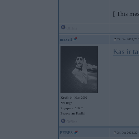
[ This mes
Offline
maxell
24. Dec 2003, 20:
Kas ir t
Kopš:
14. May 2002
No:
Rīga
Ziņojumi:
10607
Braucu ar:
Kaplīti.
Offline
PERFS
24. Dec 2003, 20: