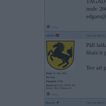
TAGAD 
mob: 26
edgars@
Offline
edzulis
24. Dec 2003, 17:
Pālī laik
šitais ir
Tev arī 
Kopš:
13. May 2002
No:
Rīga
Ziņojumi:
56481
Braucu ar:
S212, 911TT, 951,
635csi, NSX, Tillotson t4
Offline
Harcix
24. Dec 2003, 17: