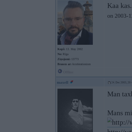
Kaa kas. 
on 2003-1
Kopš:
13. May 2002
No:
Rīga
Ziņojumi:
13773
Braucu ar:
Accelerationism
Offline
maxell
24. Dec 2003, 20:
Man tax
Mans mii