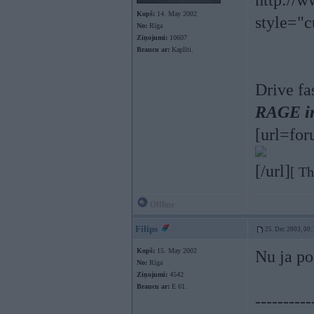
http://w
Kopš:
14. May 2002
style="c
No:
Rīga
Ziņojumi:
10607
Braucu ar:
Kaplīti.
Drive fa
RAGE ir 
[url=for
[/url]
[ T
Offline
Filips
25. Dec 2003, 00:
Kopš:
15. May 2002
Nu ja po
No:
Rīga
Ziņojumi:
4542
Braucu ar:
E 61.
----------