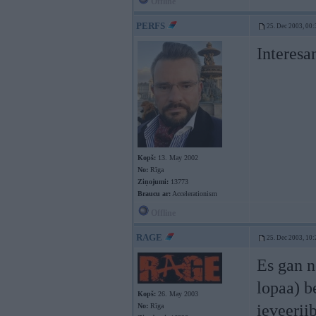
Offline
PERFS
25. Dec 2003, 00:
Interesa
Kopš:
13. May 2002
No:
Rīga
Ziņojumi:
13773
Braucu ar:
Accelerationism
Offline
RAGE
25. Dec 2003, 10:
Es gan n
lopaa) b
Kopš:
26. May 2003
ieveerii
No:
Rīga