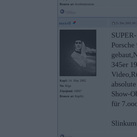
Braucu ar:
Accelerationism
Offline
maxell
25. Dec 2003, 00:
SUPER-S
Porsche 
gebaut,
345er 19
Video,Rü
Kopš:
14. May 2002
absolute
No:
Rīga
Ziņojumi:
10607
Show-Ob
Braucu ar:
Kaplīti.
für 7.oo
Slinkums