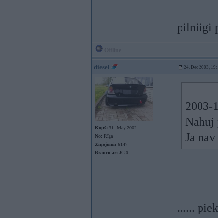
pilniigi
Offline
diesel
24. Dec 2003, 19:
2003-12
Nahuj p
Kopš:
31. May 2002
Ja nav 
No:
Rīga
Ziņojumi:
6147
Braucu ar:
JG 9
...... pie