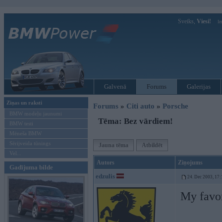
Sveiks,
Viesi!
Ie
Galvenā
Forums
Galerijas
Ziņas un raksti
Forums
»
Citi auto
»
Porsche
BMW modeļu jaunumi
Tēma: Bez vārdiem!
BMW testi
Mēneša BMW
Sērijveida tūnings
Jauna tēma
Atbildēt
Vel...
Autors
Ziņojums
Gadījuma bilde
edzulis
24. Dec 2003, 17:
My favor