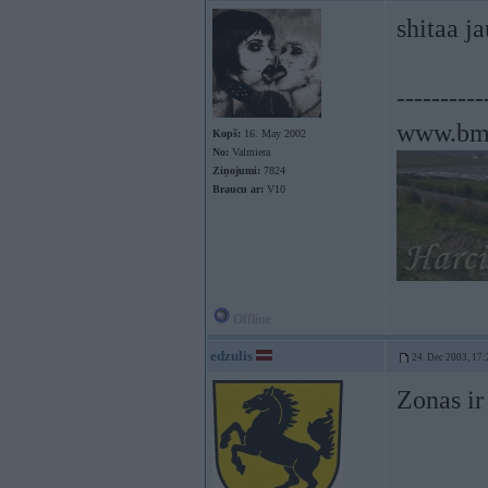
shitaa j
----------
www.bm
Kopš:
16. May 2002
No:
Valmiera
Ziņojumi:
7824
Braucu ar:
V10
Offline
edzulis
24. Dec 2003, 17:
Zonas ir 