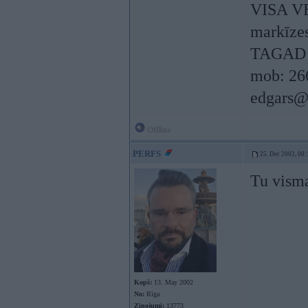
VISA V
markīzes,
TAGAD 
mob: 26
edgars@
Offline
PERFS
25. Dec 2003, 00:
Tu visma
Kopš:
13. May 2002
No:
Rīga
Ziņojumi:
13773