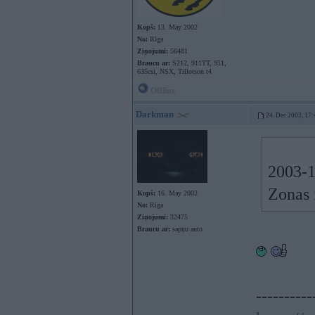
Kopš:
13. May 2002
No:
Rīga
Ziņojumi:
56481
Braucu ar:
S212, 911TT, 951,
635csi, NSX, Tillotson t4
Offline
Darkman
24. Dec 2003, 17:
2003-1
Zonas i
Kopš:
16. May 2002
No:
Rīga
Ziņojumi:
32475
Braucu ar:
sapņu auto
----------