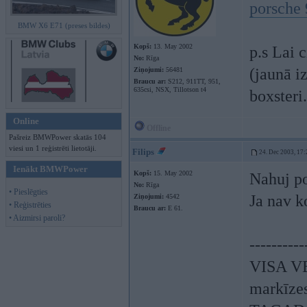
porsche
BMW X6 E71 (preses bildes)
Kopš:
13. May 2002
p.s Lai 
No:
Rīga
(jaunā i
Ziņojumi:
56481
Braucu ar:
S212, 911TT, 951,
635csi, NSX, Tillotson t4
boxsteri.
Online
Offline
Pašreiz BMWPower skatās 104
viesi un 1 reģistrēti lietotāji.
Filips
24. Dec 2003, 17:
Ienākt BMWPower
Kopš:
15. May 2002
Nahuj po
No:
Rīga
• Pieslēgties
Ja nav ko
Ziņojumi:
4542
• Reģistrēties
Braucu ar:
E 61.
• Aizmirsi paroli?
----------
VISA V
markīzes,