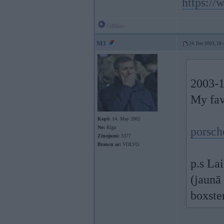
https:/
Offline
M3
24. Dec 2003, 18:
2003-1
My favo
Kopš:
14. May 2002
No:
Rīga
porsch
Ziņojumi:
3377
Braucu ar:
VOLVO
p.s Lai
(jaunā
boxster