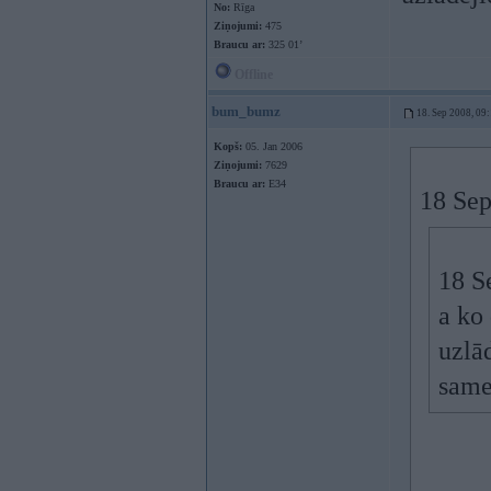
No:
Rīga
Ziņojumi:
475
Braucu ar:
325 01’
Offline
bum_bumz
18. Sep 2008, 09
Kopš:
05. Jan 2006
Ziņojumi:
7629
Braucu ar:
E34
18 Sep
18 S
a ko 
uzlād
same