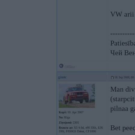
VW arii 
----------
Patiesīb
Чей Ве
Offline
gintc
18. Sep 2008, 08
Man divr
(starpci
pilnaa g
Kopš:
10. Apr 2007
No:
Rīga
Ziņojumi:
2301
Bet pee
Braucu ar:
X5 4.0d, e90 330i, E36
330i, F650GS Dakar, CF1000