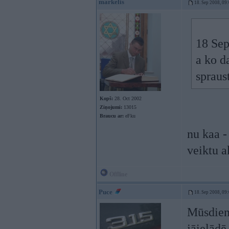
markelis
18. Sep 2008, 09
18 Sep
a ko d
spraus
Kopš:
28. Oct 2002
Ziņojumi:
13015
Braucu ar:
eFku
nu kaa -
veiktu a
Offline
Puce
18. Sep 2008, 09
Mūsdienu
jāielādē