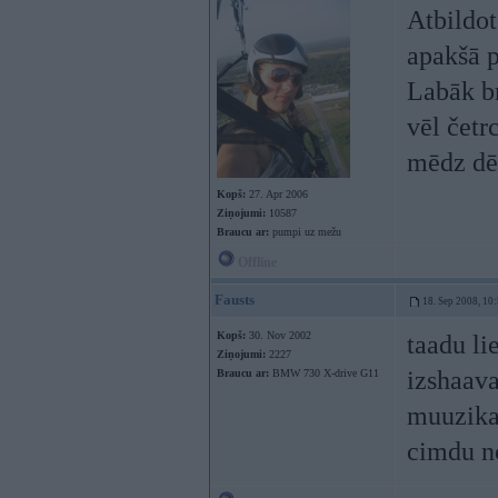
Atbildot
apakšā p
Labāk br
vēl četr
mēdz dē
Kopš:
27. Apr 2006
Ziņojumi:
10587
Braucu ar:
pumpi uz mežu
Offline
Fausts
18. Sep 2008, 10
Kopš:
30. Nov 2002
taadu li
Ziņojumi:
2227
izshaava
Braucu ar:
BMW 730 X-drive G11
muuzikai
cimdu n