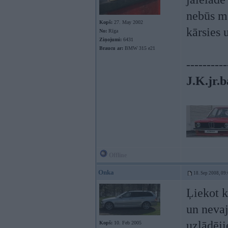
nebūs ma
Kopš:
27. May 2002
kārsies 
No:
Rīga
Ziņojumi:
6431
Braucu ar:
BMW 315 e21
----------
J.K.jr.b
Offline
Onka
18. Sep 2008, 09
Ļiekot k
un nevaj
uzlādēji
Kopš:
10. Feb 2005