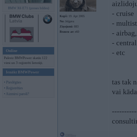
aizlidoju
BMW X6 E71 (preses bildes)
- cruise
Kopš:
19. Apr 2005
- multis
No:
Jelgava
Ziņojumi:
883
- airbag,
Braucu ar:
e60
- centra
Online
- etc
Pašreiz BMWPower skatās 122
viesi un 3 reģistrēti lietotāji.
Ienākt BMWPower
tas tak 
• Pieslēgties
• Reģistrēties
vai kāda
• Aizmirsi paroli?
----------
consulti
Offline