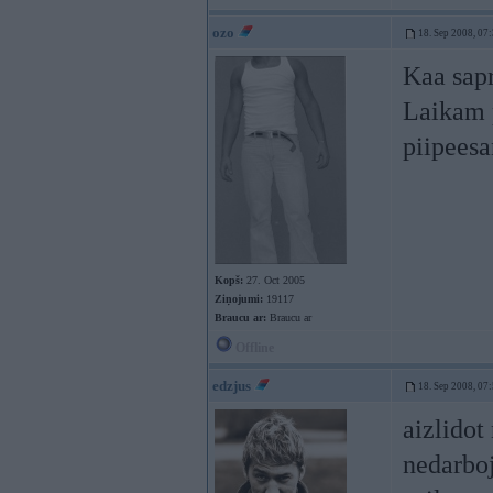
ozo
18. Sep 2008, 07
Kaa sapr
Laikam p
piipees
Kopš:
27. Oct 2005
Ziņojumi:
19117
Braucu ar:
Braucu ar
Offline
edzjus
18. Sep 2008, 07
aizlidot
nedarboj