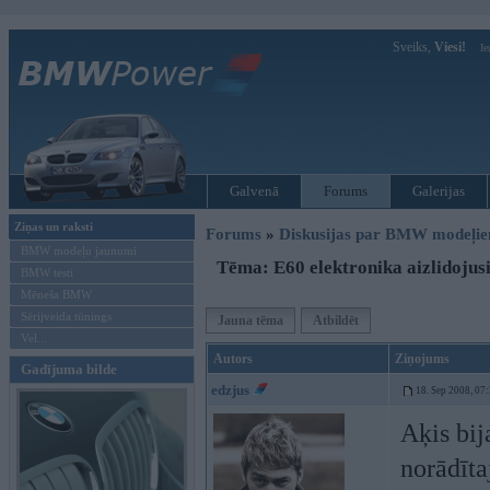
Sveiks,
Viesi!
Ie
Galvenā
Forums
Galerijas
Ziņas un raksti
Forums
»
Diskusijas par BMW modeļi
BMW modeļu jaunumi
Tēma: E60 elektronika aizlidojusi
BMW testi
Mēneša BMW
Sērijveida tūnings
Jauna tēma
Atbildēt
Vel...
Autors
Ziņojums
Gadījuma bilde
edzjus
18. Sep 2008, 07
Aķis bij
norādīta