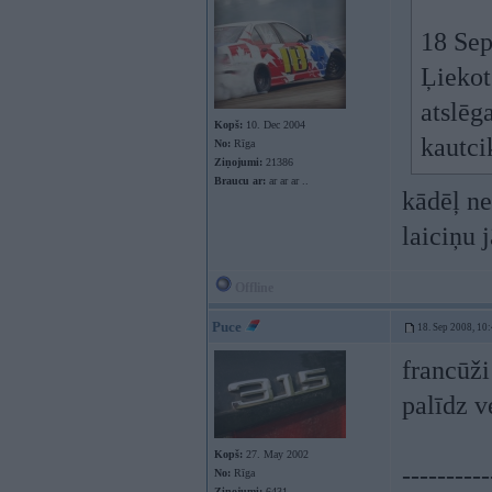
18 Sep
Ļiekot
atslēg
Kopš:
10. Dec 2004
kautci
No:
Rīga
Ziņojumi:
21386
Braucu ar:
ar ar ar ..
kādēļ ned
laiciņu 
Offline
Puce
18. Sep 2008, 10
francūži
palīdz v
Kopš:
27. May 2002
----------
No:
Rīga
Ziņojumi:
6431