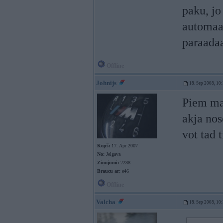
paku, jo
automaat
paraadaa
Offline
Johnijs
18. Sep 2008, 10
Piem man
akja nos
vot tad 
Kopš:
17. Apr 2007
No:
Jelgava
Ziņojumi:
2288
Braucu ar:
e46
Offline
Valcha
18. Sep 2008, 10