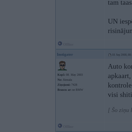
tam taas
UN iespē
risināju
Offline
Instigater
18. Sep 2008, 08
Auto kom
apkaart,
Kopš:
08. May 2003
No:
Jūrmala
kontrole
Ziņojumi:
7428
Braucu ar:
ne BMW
visi shi
[ Šo ziņu 
Offline