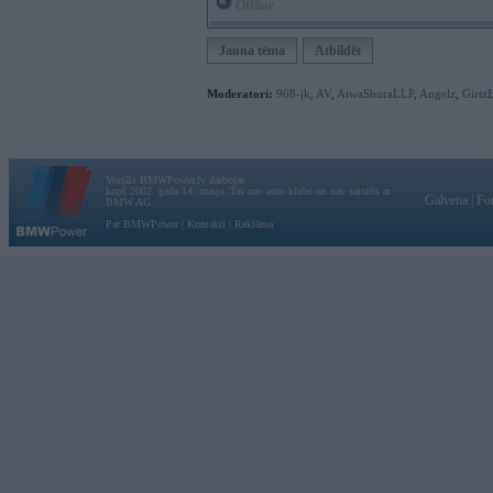
Offline
Jauna tēma
Atbildēt
Moderatori:
968-jk
,
AV
,
AiwaShuraLLP
,
Angelz
,
Girtz
Vortāls BMWPower.lv darbojas
kopš 2002. gada 14. maija. Tas nav auto klubs un nav saistīts ar
Galvena
|
Fo
BMW AG.
Par BMWPower
|
Kontakti
|
Reklāma