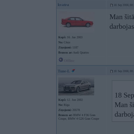
kvatra
18. Sep 2008, 08
Man šitā
darboja
Kopš:
16. Jan 2003
No:
Cēsis
Ziņojumi:
1187
Braucu ar:
Audi Quattro
Offline
Tune-L
18. Sep 2008, 08
18 Sep
Kopš:
12. Jun 2002
Man ši
No:
Rīga
Ziņojumi:
20578
darboj
Braucu ar:
BMW 4 F36 Gran
Coupe, BMW 4 G26 Gran Coupe