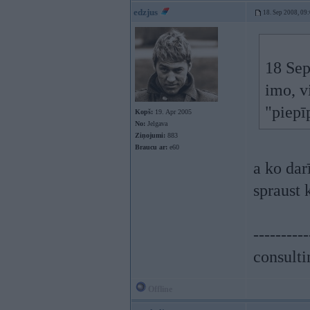
edzjus
18. Sep 2008, 09
18 Sep
imo, v
"piepī
Kopš:
19. Apr 2005
No:
Jelgava
Ziņojumi:
883
Braucu ar:
e60
a ko dar
spraust 
----------
consulti
Offline