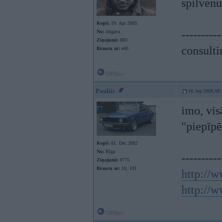
spilven
Kopš:
19. Apr 2005
----------
No:
Jelgava
Ziņojumi:
883
consulti
Braucu ar:
e60
Offline
Pauliic
18. Sep 2008, 08
imo, vi
"piepīp
Kopš:
01. Dec 2002
No:
Rīga
----------
Ziņojumi:
8775
Braucu ar:
10, 101
http://w
http://w
Offline