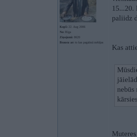
15...20.
paliidz
Kopš:
22. Aug 2006
No:
Rīga
Ziņojumi:
8620
Braucu ar:
to kas pagalmā mētājas
Kas atti
Mūsdie
jāielā
nebūs 
kārsies
Muteres 