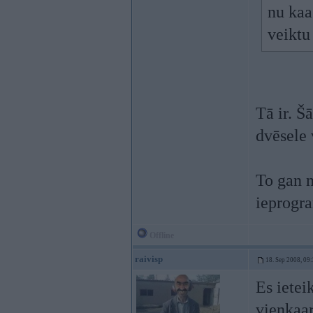
nu kaa
veiktu
Tā ir. Š
dvēsele 
To gan n
ieprogra
Offline
raivisp
18. Sep 2008, 09
Es ietei
vienkaa