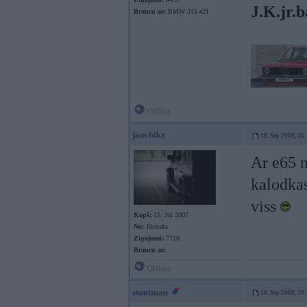
J.K.jr.b
Braucu ar:
BMW 315 e21
Offline
janchikz
18. Sep 2008, 10
Ar e65 n
kalodkas
viss
Kopš:
15. Jul 2007
No:
Jūrmala
Ziņojumi:
7718
Braucu ar:
Offline
stuntman
18. Sep 2008, 10