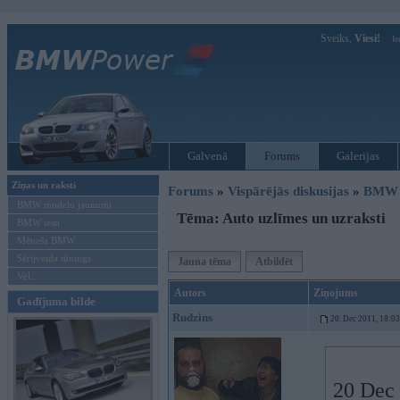
Sveiks,
Viesi!
Ie
Galvenā
Forums
Galerijas
Ziņas un raksti
Forums
»
Vispārējās diskusijas
»
BMW t
BMW modeļu jaunumi
Tēma: Auto uzlīmes un uzraksti
BMW testi
Mēneša BMW
Sērijveida tūnings
Jauna tēma
Atbildēt
Vel...
Autors
Ziņojums
Gadījuma bilde
Rudzins
20. Dec 2011, 18:03
20 Dec 