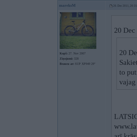
mareksM
20. Dec 2011, 20:31
20 Dec 
20 De
Kopš:
27. Nov 2007
Ziņojumi:
328
Sakiet
Braucu ar:
SUP XP949 29''
to pu
vajag
LATSIG
www.lat
arī krā