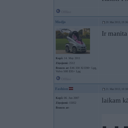
Offline
Modjo
20. Mar 2013, 19:36
Ir manita
Kopš:
14. May 2011
Ziņojumi:
2512
Braucu ar:
E46 330 XI E98+ Lpg,
Volvo S80 E95+ Lpg
Offline
Fashion
21. Mar 2013, 10:38
Kopš:
06. Jun 2007
laikam k
Ziņojumi:
15052
Braucu ar: