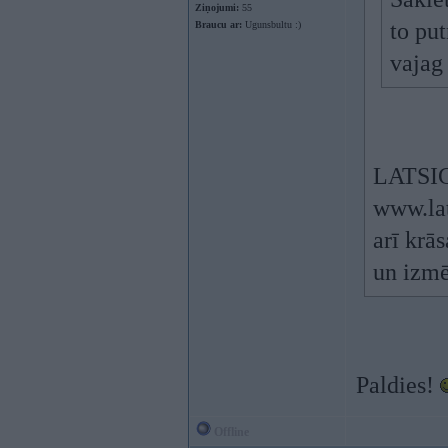
Ziņojumi:
55
to pu
Braucu ar:
Ugunsbultu :)
vajag
LATSIG
www.lat
arī krā
un izmē
Paldies!
Offline