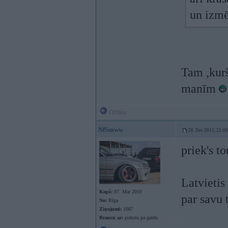
un izmē
Tam ,kurš
manīm
Offline
NfSmww
20. Dec 2011, 21:09
priek's t
Latvietis
Kopš:
07. Mar 2010
par savu 
No:
Rīga
Ziņojumi:
1087
Braucu ar:
pirkstu pa galdu