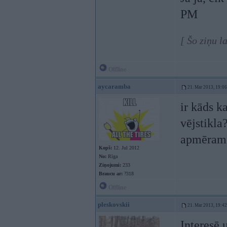
PM
[ Šo ziņu 
Offline
aycaramba
21. Mar 2013, 19:06
ir kāds k
vējstikl
apmēram 
Kopš:
12. Jul 2012
No:
Rīga
Ziņojumi:
233
Braucu ar:
?318
Offline
pleskovskii
21. Mar 2013, 19:42
Interesē 