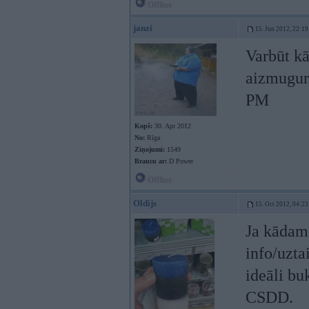
Offline
janzi
15. Jun 2012, 22:19
Varbūt kā
aizmugurē
PM
Kopš:
30. Apr 2012
No:
Rīga
Ziņojumi:
1549
Braucu ar:
D Power
Offline
Oldijs
15. Oct 2012, 04:23
Ja kādam 
info/uzta
ideāli bu
CSDD.