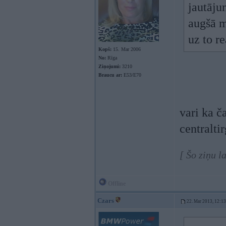
jautāju
augšā m
uz to r
Kopš:
15. Mar 2006
No:
Rīga
Ziņojumi:
3210
Braucu ar:
E53/E70
vari ka č
centralti
[ Šo ziņu 
Offline
Czars
22. Mar 2013, 12:13