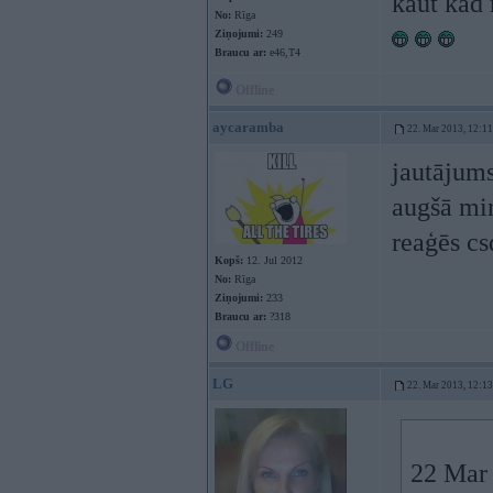
kaut kad 
No:
Rīga
Ziņojumi:
249
Braucu ar:
e46,T4
Offline
aycaramba
22. Mar 2013, 12:11
jautājums
augšā mi
reaģēs cs
Kopš:
12. Jul 2012
No:
Rīga
Ziņojumi:
233
Braucu ar:
?318
Offline
LG
22. Mar 2013, 12:13
22 Mar 