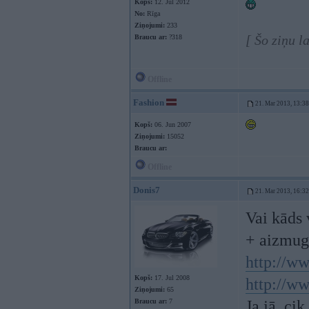
Kopš:
12. Jul 2012
No:
Rīga
Ziņojumi:
233
[ Šo ziņu 
Braucu ar:
?318
Offline
Fashion
21. Mar 2013, 13:38
Kopš:
06. Jun 2007
Ziņojumi:
15052
Braucu ar:
Offline
Donis7
21. Mar 2013, 16:32
Vai kāds 
+ aizmug
http://w
Kopš:
17. Jul 2008
http://w
Ziņojumi:
65
Braucu ar:
7
Ja jā, ci