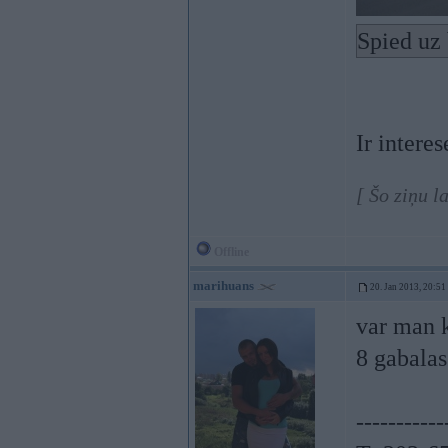
Spied uz 
Ir intere
[ Šo ziņu l
Offline
marihuans
20. Jan 2013, 20:51
var man k
8 gabala
-----------