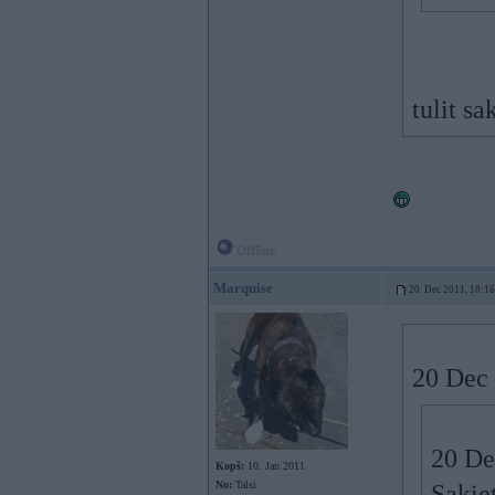
tulit s
Offline
Marquise
20. Dec 2011, 18:16
20 Dec 
20 De
Kopš:
10. Jan 2011
No:
Talsi
Sakiet