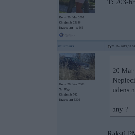
T: 203-6
Kopš:
29. Mar 2005
Ziņojumi:
23186
Braucu ar:
4 x 666
Offline
murmurs
20. Mar 2013, 18:00
20 Mar 
Nepieci
Kopš:
26. Nov 2008
ūdens n
No:
Rīga
Ziņojumi:
762
Braucu ar:
530d
any ?
Raksti P