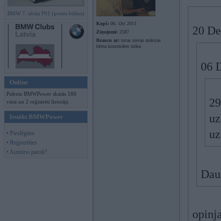
BMW 7. sērija F01 (preses bildes)
Kopš:
06. Oct 2011
20 De
Ziņojumi:
2587
Braucu ar:
tavas sievas māsīcas
bērna krustmātes māsu
06 D
Online
Pašreiz BMWPower skatās 186
29
viesi un 2 reģistrēti lietotāji.
uz
Ienākt BMWPower
uz
• Pieslēgties
• Reģistrēties
• Aizmirsi paroli?
Dau
opinj