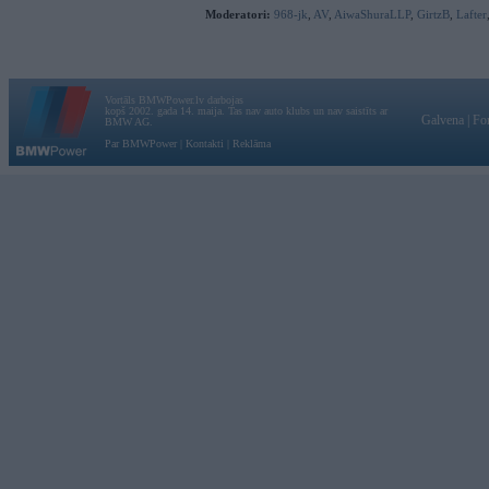
Moderatori:
968-jk
,
AV
,
AiwaShuraLLP
,
GirtzB
,
Lafter
Vortāls BMWPower.lv darbojas
kopš 2002. gada 14. maija. Tas nav auto klubs un nav saistīts ar
Galvena
|
Fo
BMW AG.
Par BMWPower
|
Kontakti
|
Reklāma