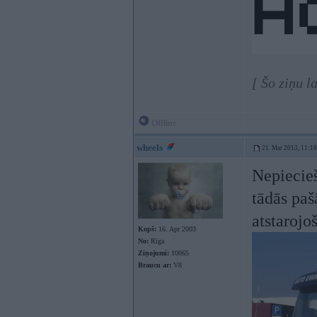
[ Šo ziņu 
Offline
wheels
21. Mar 2013, 11:18
Nepiecie
tādās paš
atstarojo
Kopš:
16. Apr 2003
No:
Rīga
Ziņojumi:
10065
Braucu ar:
V8