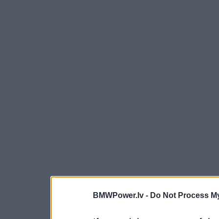
BMWPower.lv -
Do Not Process My