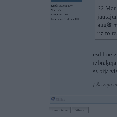
Kopš:
13. Aug 2007
22 Mar 
No:
Rīga
Ziņojumi:
14367
jautāju
Braucu ar:
3 sek līdz 100
augšā m
uz to r
csdd neiz
izbrāķēja
ss bija v
[ Šo ziņu l
Offline
Jauna tēma
Atbildēt