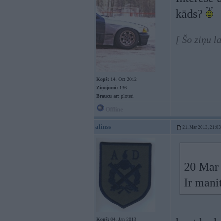
kāds?
[ Šo ziņu l
Kopš:
14. Oct 2012
Ziņojumi:
136
Braucu ar:
ploteri
Offline
alinss
21. Mar 2013, 21:03
20 Mar 
Ir mani
Kopš:
04. Jan 2013