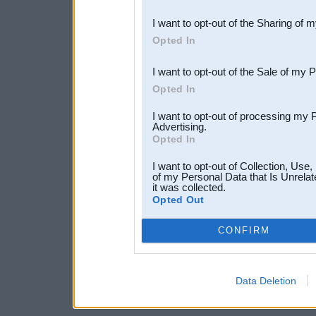
also be disclosed by us to 
I want to opt-out of the Sharing of 
Downstream Participants
th
Opted In
third parties.
I want to opt-out of the Sale of my 
Opted In
I want to opt-out of processing my 
Advertising.
Opted In
I want to opt-out of Collection, Use
of my Personal Data that Is Unrelat
it was collected.
Opted Out
CONFIRM
Data Deletion