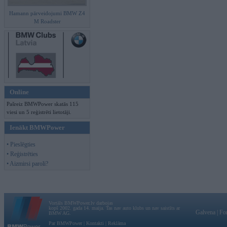
Hamann pārveidojumi BMW Z4
M Roadster
Online
Pašreiz BMWPower skatās 115
viesi un 5 reģistrēti lietotāji.
Ienākt BMWPower
• Pieslēgties
• Reģistrēties
• Aizmirsi paroli?
Vortāls BMWPower.lv darbojas
kopš 2002. gada 14. maija. Tas nav auto klubs un nav saistīts ar
Galvena
|
Fo
BMW AG.
Par BMWPower
|
Kontakti
|
Reklāma