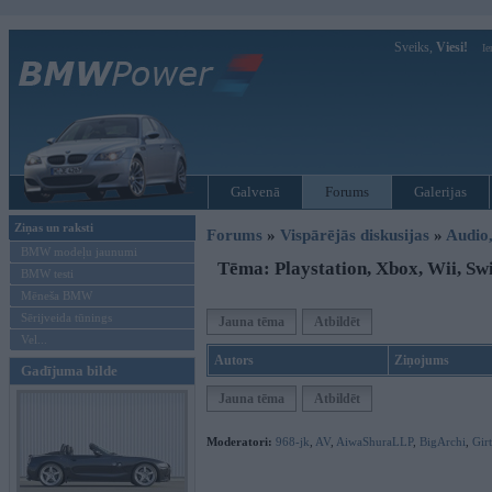
Sveiks,
Viesi!
Ie
Galvenā
Forums
Galerijas
Ziņas un raksti
Forums
»
Vispārējās diskusijas
»
Audio,
BMW modeļu jaunumi
Tēma: Playstation, Xbox, Wii, Swi
BMW testi
Mēneša BMW
Sērijveida tūnings
Jauna tēma
Atbildēt
Vel...
Autors
Ziņojums
Gadījuma bilde
Jauna tēma
Atbildēt
Moderatori:
968-jk
,
AV
,
AiwaShuraLLP
,
BigArchi
,
Gir