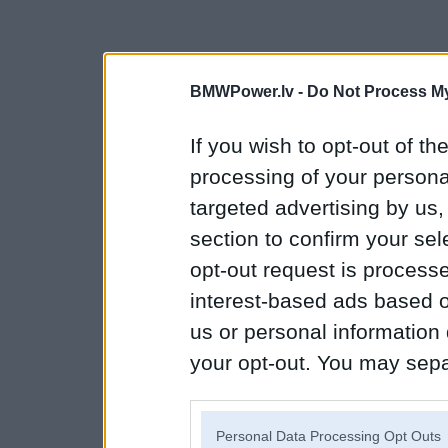
BMWPower.lv -
Do Not Process My
If you wish to opt-out of the
processing of your personal
targeted advertising by us
section to confirm your sel
opt-out request is proces
interest-based ads based o
us or personal information d
your opt-out. You may separ
disclosure of your personal
IAB’s list of downstream pa
Personal Data Processing Opt Outs