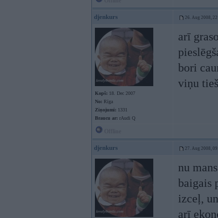
Offline
djenkurs
26. Aug 2008, 22
arī gras
pieslēgš
bori cau
viņu tie
Kopš:
18. Dec 2007
No:
Rīga
Ziņojumi:
1331
Braucu ar:
rAudi Q
Offline
djenkurs
27. Aug 2008, 09
nu mans 
baigais 
izceļ, u
arī ekon