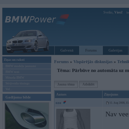
Sveiks,
Viesi!
Ie
Galvenā
Forums
Galerijas
Ziņas un raksti
Forums
»
Vispārējās diskusijas
»
Tehni
BMW modeļu jaunumi
Tēma: Pārbūve no automāta uz m
BMW testi
Mēneša BMW
Sērijveida tūnings
Jauna tēma
Atbildēt
Vel...
Autors
Ziņojums
Gadījuma bilde
ozo
15. Aug 2008, 15
Nav veer