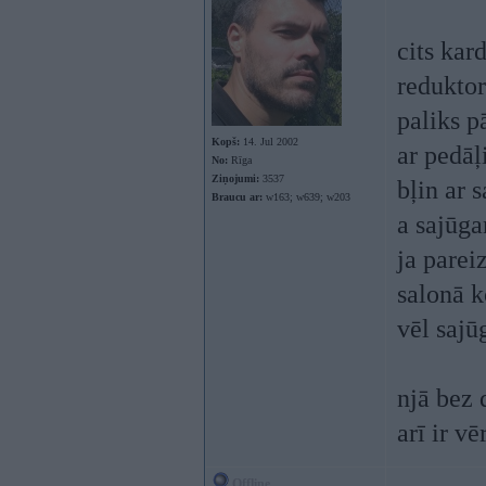
cits kar
reduktor
paliks p
Kopš:
14. Jul 2002
ar pedāļ
No:
Rīga
Ziņojumi:
3537
bļin ar s
Braucu ar:
w163; w639; w203
a sajūga
ja pareiz
salonā k
vēl sajū
njā bez 
arī ir vēr
Offline