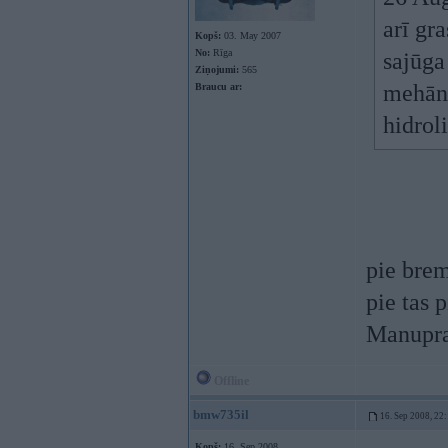
arī gr
Kopš:
03. May 2007
No:
Rīga
sajūga
Ziņojumi:
565
mehāni
Braucu ar:
hidroli
pie brem
pie tas 
Manuprat
Offline
bmw735il
16. Sep 2008, 22
Kopš:
16. Sep 2008