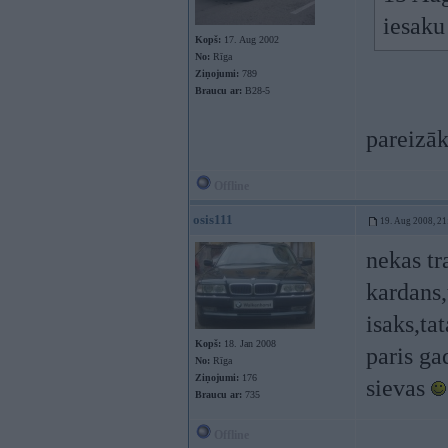
iesaku
Kopš:
17. Aug 2002
No:
Rīga
Ziņojumi:
789
Braucu ar:
B28-5
pareizāk
Offline
osis111
19. Aug 2008, 21
nekas tr
kardans,
isaks,ta
Kopš:
18. Jan 2008
paris ga
No:
Rīga
Ziņojumi:
176
sievas
Braucu ar:
735
Offline