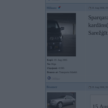
Mikuzz
19. Aug 2008, 19
Sparqara
kardāns(
Sarežģīt
Kopš:
19. Aug 2005
No:
Rīga
Ziņojumi:
41385
Braucu ar:
Transporta līdzekli
Offline
Beamer
19. Aug 2008, 20
15 Aug