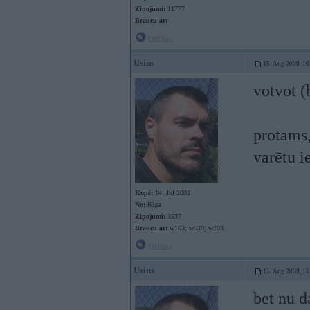
Ziņojumi:
11777
Braucu ar:
Offline
Usins
15. Aug 2008, 16
votvot 
protams,
varētu 
Kopš:
14. Jul 2002
No:
Rīga
Ziņojumi:
3537
Braucu ar:
w163; w639; w203
Offline
Usins
15. Aug 2008, 16
bet nu da