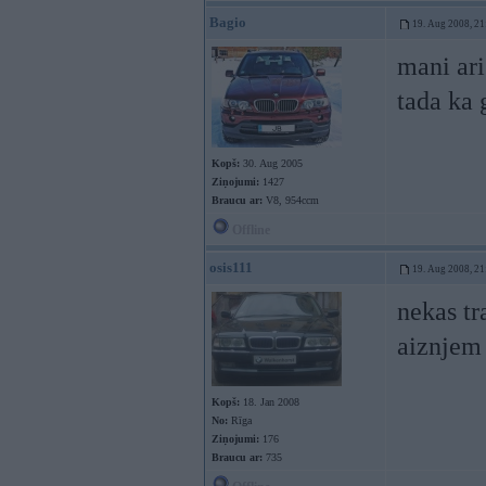
Bagio
19. Aug 2008, 21
mani ari
tada ka 
Kopš:
30. Aug 2005
Ziņojumi:
1427
Braucu ar:
V8, 954ccm
Offline
osis111
19. Aug 2008, 21
nekas tra
aiznjem
Kopš:
18. Jan 2008
No:
Rīga
Ziņojumi:
176
Braucu ar:
735