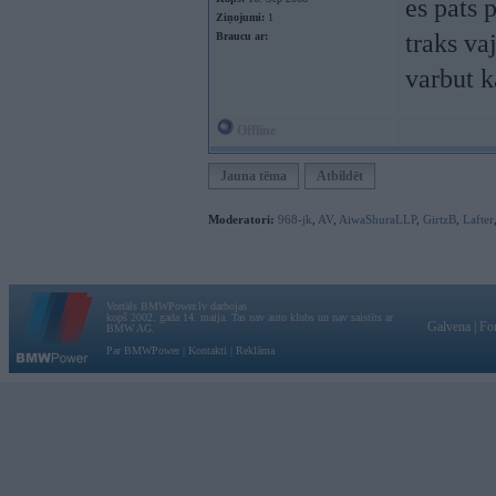
es pats
Ziņojumi:
1
traks va
Braucu ar:
varbut k
Offline
Jauna tēma
Atbildēt
Moderatori:
968-jk
,
AV
,
AiwaShuraLLP
,
GirtzB
,
Lafter
Vortāls BMWPower.lv darbojas
kopš 2002. gada 14. maija. Tas nav auto klubs un nav saistīts ar
Galvena
|
Fo
BMW AG.
Par BMWPower
|
Kontakti
|
Reklāma