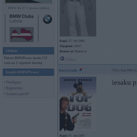
BMW X6 E71 (preses bildes)
Kopš:
27. Oct 2005
Ziņojumi:
19117
Online
Braucu ar:
Braucu ar
Pašreiz BMWPower skatās 132
Offline
viesi un 2 reģistrēti lietotāji.
barracuda
15. Aug 2008, 15
Ienākt BMWPower
iesaku p
• Pieslēgties
• Reģistrēties
• Aizmirsi paroli?
Kopš:
07. Jun 2007