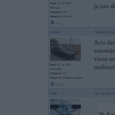
Kopš:
18. Dec 2007
ja nav d
No:
Rīga
Ziņojumi:
1331
Braucu ar:
rAudi Q
Offline
serhins
08. Sep 2008, 18
Acis dar
automātu
viena no
Kopš:
29. Jan 2007
mašinas
No:
Baloži
Ziņojumi:
213
Braucu ar:
Atslēgām aizdedzē....
Offline
Osels
11. Sep 2008, 14
26 Aug