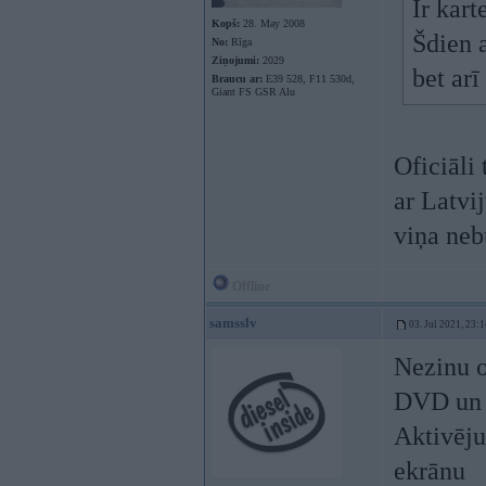
Ir kar
Kopš:
28. May 2008
Šdien a
No:
Rīga
Ziņojumi:
2029
bet arī
Braucu ar:
E39 528, F11 530d,
Giant FS GSR Alu
Oficiāli
ar Latvi
viņa neb
Offline
samsslv
03. Jul 2021, 23:
Nezinu o
DVD un v
Aktivēju
ekrānu