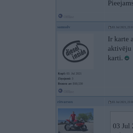
Pieejams
Offline
samsslv
03. Jul 2021, 23:
Ir karte
aktivēju
karti.
Kopš:
03. Jul 2021
Ziņojumi:
3
Braucu ar:
E60,530
Offline
ritvarsox
03. Jul 2021, 23:
03 Jul