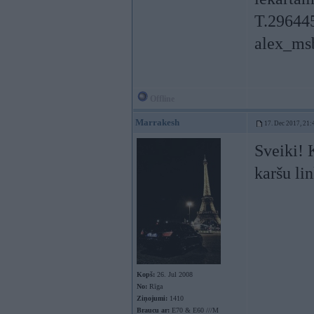
T.29644
alex_ms
Offline
Marrakesh
17. Dec 2017, 21:
Sveiki! 
karšu li
Kopš:
26. Jul 2008
No:
Rīga
Ziņojumi:
1410
Braucu ar:
E70 & E60 ///M