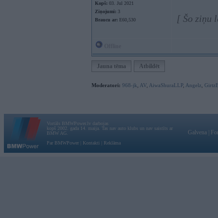
Kopš:
03. Jul 2021
Ziņojumi:
3
[ Šo ziņu 
Braucu ar:
E60,530
Offline
Jauna tēma
Atbildēt
Moderatori:
968-jk
,
AV
,
AiwaShuraLLP
,
Angelz
,
Girtz
Vortāls BMWPower.lv darbojas
kopš 2002. gada 14. maija. Tas nav auto klubs un nav saistīts ar
Galvena
|
Fo
BMW AG.
Par BMWPower
|
Kontakti
|
Reklāma