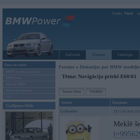
Sveiks,
Viesi!
Ie
Galvenā
Forums
Galerijas
Ziņas un raksti
Forums
»
Diskusijas par BMW modeļi
BMW modeļu jaunumi
Tēma: Navigācija priekš E60/61
BMW testi
Mēneša BMW
Sērijveida tūnings
Jauna tēma
Atbildēt
Vel...
Autors
Ziņojums
Gadījuma bilde
Letlander
17. Oct 2016, 23:
Meklē š
t=99562