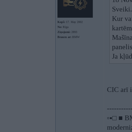
Sveiki.
Kur va
Kopš:
17. May 2002
kartēm
No:
Rīga
Ziņojumi:
2893
Mašīna
Braucu ar:
BMW
paneli
Ja kļūd
CIC arī i
----------
▫▪□ ■ B
moderniz