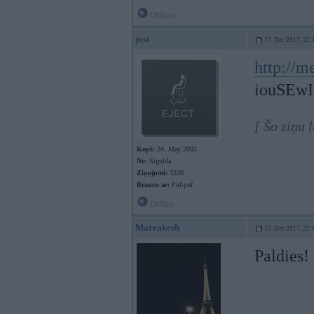
Offline
josi
17. Dec 2017, 22:
http://m
iouSEw
[ Šo ziņu 
Kopš:
24. May 2002
No:
Sigulda
Ziņojumi:
3320
Braucu ar:
Puf-puf
Offline
Marrakesh
17. Dec 2017, 22:
Paldies!