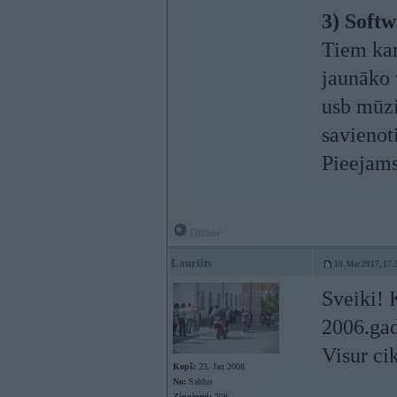
3) Soft
Tiem kam
jaunāko 
usb mūzi
savienoti
Pieejams
Offline
Lauriits
10. Mar 2017, 17:
Sveiki! 
2006.gad
Visur ci
Kopš:
23. Jan 2008
No:
Saldus
Ziņojumi:
208