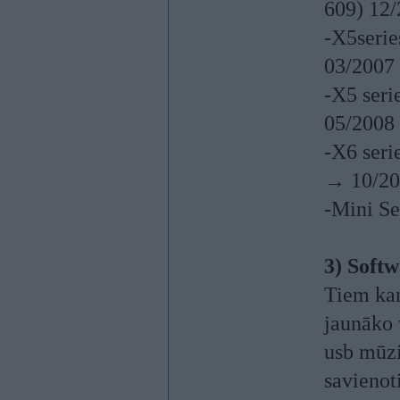
609) 12
-X5serie
03/2007
-X5 seri
05/2008
-X6 seri
→ 10/20
-Mini Se
3) Soft
Tiem kam
jaunāko 
usb mūzi
savienoti