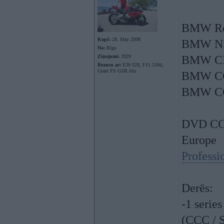
BMW Ro
Kopš:
28. May 2008
BMW NB
No:
Rīga
Ziņojumi:
2029
BMW CIC
Braucu ar:
E39 528, F11 530d,
Giant FS GSR Alu
BMW CCC
BMW CCC
DVD CCC
Europe
Professi
Derēs:
-1 serie
(CCC / 