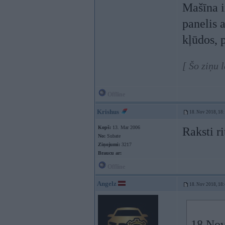
Mašīna i
panelis 
kļūdos, p
[ Šo ziņu 
Offline
Krishus
18. Nov 2018, 18
Kopš:
13. Mar 2006
Raksti r
No:
Subate
Ziņojumi:
3217
Braucu ar:
Offline
Angelz
18. Nov 2018, 18
18 Nov