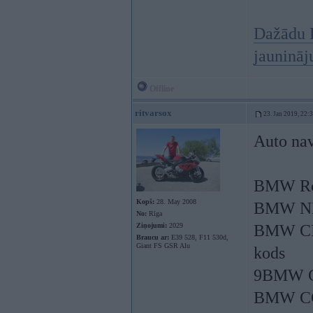
Dažādu 
jauninā
Offline
ritvarsox
23. Jan 2019, 22:
Auto nav
BMW Ro
Kopš:
28. May 2008
BMW NB
No:
Rīga
Ziņojumi:
2029
BMW CIC
Braucu ar:
E39 528, F11 530d,
Giant FS GSR Alu
kods
9BMW CC
BMW CCC