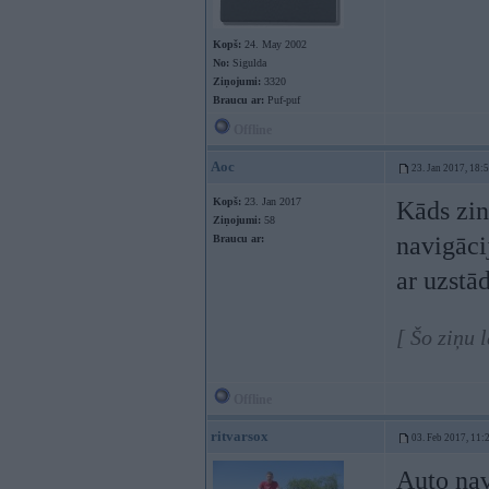
Kopš:
24. May 2002
No:
Sigulda
Ziņojumi:
3320
Braucu ar:
Puf-puf
Offline
Aoc
23. Jan 2017, 18:
Kopš:
23. Jan 2017
Kāds zin
Ziņojumi:
58
navigācij
Braucu ar:
ar uzstā
[ Šo ziņu 
Offline
ritvarsox
03. Feb 2017, 11:
Auto nav