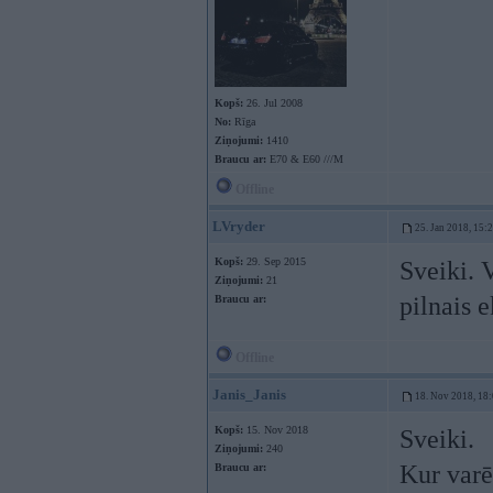
Kopš:
26. Jul 2008
No:
Rīga
Ziņojumi:
1410
Braucu ar:
E70 & E60 ///M
Offline
LVryder
25. Jan 2018, 15:
Kopš:
29. Sep 2015
Sveiki. 
Ziņojumi:
21
pilnais 
Braucu ar:
Offline
Janis_Janis
18. Nov 2018, 18
Kopš:
15. Nov 2018
Sveiki.
Ziņojumi:
240
Kur varē
Braucu ar: