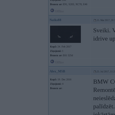
Braucu ar:
E91; S203; XC70; E46
Offline
Naiks88
15. Mar 2017, 20:
Sveiki. V
idrive u
Kopš:
24. Feb 2017
Ziņojumi:
1
Braucu ar:
E61 525d
Offline
Alex_MSB
25. Jul 2017, 11:
Kopš:
19. Dec 2016
BMW CCC
Ziņojumi:
4
Remontēj
Braucu ar:
neieslēd
palīdzēt
iekārtām