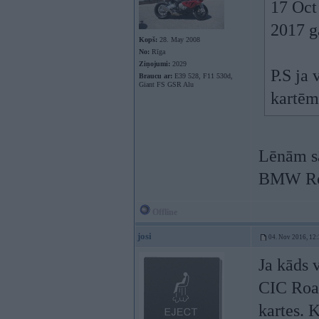
17 Oct
2017 g
Kopš:
28. May 2008
No:
Rīga
Ziņojumi:
2029
P.S ja 
Braucu ar:
E39 528, F11 530d,
Giant FS GSR Alu
kartēm
Lēnām sā
BMW Ro
Offline
josi
04. Nov 2016, 12
Ja kāds 
CIC Ro
kartes. 