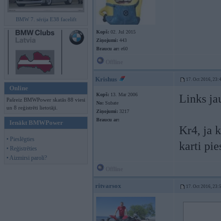
BMW 7. sērija E38 facelift
Kopš:
02. Jul 2015
Ziņojumi:
443
Braucu ar:
e60
Offline
Krishus
17. Oct 2016, 23:
Online
Kopš:
13. Mar 2006
Links ja
Pašreiz BMWPower skatās 88 viesi
No:
Subate
un 8 reģistrēti lietotāji.
Ziņojumi:
3217
Braucu ar:
Ienākt BMWPower
Kr4, ja 
• Pieslēgties
karti pi
• Reģistrēties
• Aizmirsi paroli?
Offline
ritvarsox
17. Oct 2016, 23: