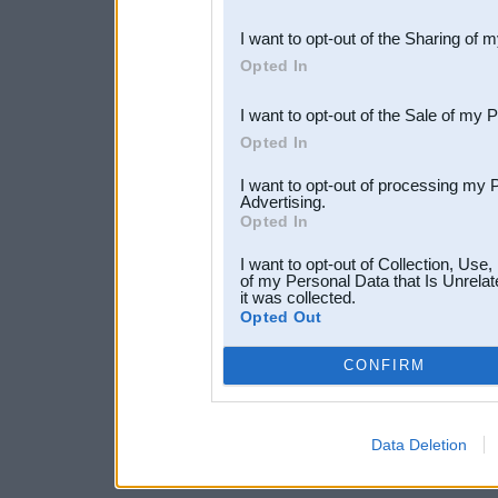
also be disclosed by us to 
I want to opt-out of the Sharing of 
Downstream Participants
th
Opted In
third parties.
I want to opt-out of the Sale of my 
Opted In
I want to opt-out of processing my 
Advertising.
Opted In
I want to opt-out of Collection, Use
of my Personal Data that Is Unrelat
it was collected.
Opted Out
CONFIRM
Data Deletion