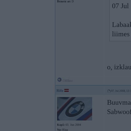
Braucu ar:
D
07 Jul
Labaak
liimes
o, izkla
Offline
Rifo
07. Jul 2008, 13:
Buuvmate
Sabwoofe
Kopš:
03. Jun 2004
No:
Rīga