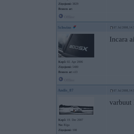
Ziņojumi:
3829
Braucu ar:
Offline
Schwins
07. Jul 2008, 14:
Incara 
Kopš:
02. Apr 2006
Ziņojumi:
5480
Braucu ar:
s13
Offline
Andis_87
07. Jul 2008, 14:
varbuut 
Kopš:
19. Dec 2007
No:
Rīga
Ziņojumi:
108