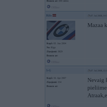
Braucu ar:
330 cabrio
Offline
Rifo
07. Jul 2008, 14:
Mazaa kr
Kopš:
03. Jun 2004
No:
Rīga
Ziņojumi:
3829
Braucu ar:
Offline
S-G
07. Jul 2008, 15:
Kopš:
16. Apr 2007
Nevaig l
Ziņojumi:
154
pieliime
Braucu ar:
Atraak,e
Offline