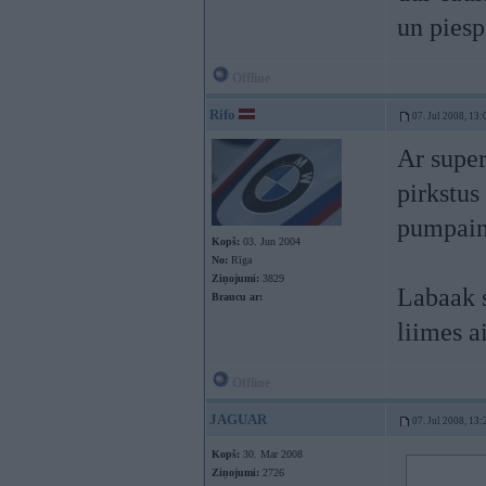
un piesp
Offline
Rifo
07. Jul 2008, 13:
Ar super
pirkstus
pumpain
Kopš:
03. Jun 2004
No:
Rīga
Ziņojumi:
3829
Labaak s
Braucu ar:
liimes a
Offline
JAGUAR
07. Jul 2008, 13:
Kopš:
30. Mar 2008
Ziņojumi:
2726