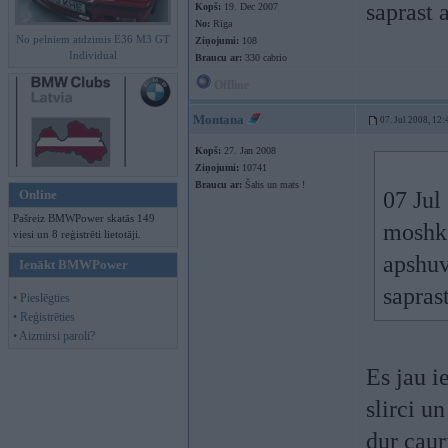
saprast 
Kopš:
19. Dec 2007
No:
Rīga
No pelniem atdzimis E36 M3 GT
Ziņojumi:
108
Individual
Braucu ar:
330 cabrio
Offline
Montana
07. Jul 2008, 12:
Kopš:
27. Jan 2008
Ziņojumi:
10741
Braucu ar:
Šahs un mats !
Online
07 Jul
Pašreiz BMWPower skatās 149
moshk 
viesi un 8 reģistrēti lietotāji.
apshuv
Ienākt BMWPower
sapras
• Pieslēgties
• Reģistrēties
• Aizmirsi paroli?
Es jau i
slirci un
dur caur