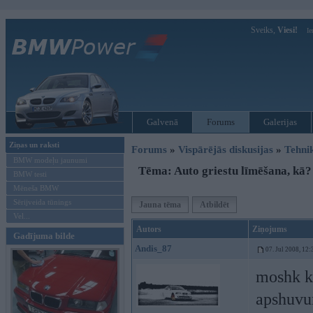
Sveiks,
Viesi!
Ie
Galvenā
Forums
Galerijas
Ziņas un raksti
Forums
»
Vispārējās diskusijas
»
Tehni
BMW modeļu jaunumi
Tēma: Auto griestu līmēšana, kā?
BMW testi
Mēneša BMW
Sērijveida tūnings
Jauna tēma
Atbildēt
Vel...
Autors
Ziņojums
Gadījuma bilde
Andis_87
07. Jul 2008, 12:
moshk ka
apshuvu