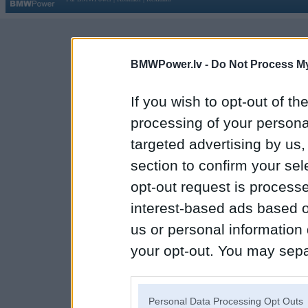
BMWPower.lv -
Do Not Process My
If you wish to opt-out of the
processing of your personal
targeted advertising by us
section to confirm your sel
opt-out request is proces
interest-based ads based o
us or personal information d
your opt-out. You may separ
disclosure of your personal
IAB’s list of downstream pa
Personal Data Processing Opt Outs