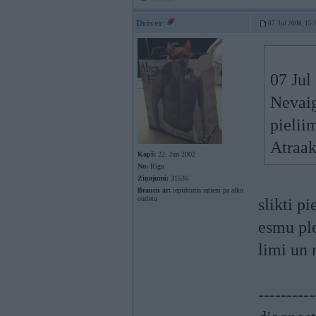
Driver
07. Jul 2008, 15:
07 Jul
Nevaig
pielii
Atraak
Kopš:
22. Jun 2002
No:
Rīga
Ziņojumi:
31536
Braucu ar:
iepirkuma ratiem pa alko
outletu
slikti p
esmu ple
limi un n
----------