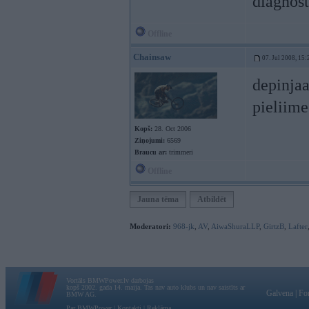
diagnost
Offline
Chainsaw
07. Jul 2008, 15:
depinjaa
pieliime
Kopš:
28. Oct 2006
Ziņojumi:
6569
Braucu ar:
trimmeri
Offline
Jauna tēma
Atbildēt
Moderatori:
968-jk
,
AV
,
AiwaShuraLLP
,
GirtzB
,
Lafter
Vortāls BMWPower.lv darbojas
kopš 2002. gada 14. maija. Tas nav auto klubs un nav saistīts ar
Galvena
|
Fo
BMW AG.
Par BMWPower
|
Kontakti
|
Reklāma