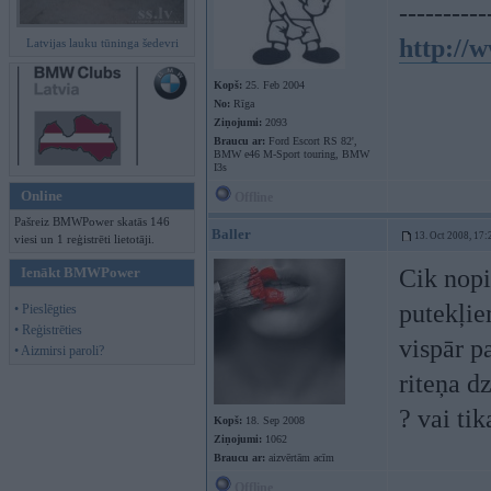
----------
http://
Latvijas lauku tūninga šedevri
Kopš:
25. Feb 2004
No:
Rīga
Ziņojumi:
2093
Braucu ar:
Ford Escort RS 82',
BMW e46 M-Sport touring, BMW
I3s
Online
Offline
Pašreiz BMWPower skatās 146
Baller
13. Oct 2008, 17:
viesi un 1 reģistrēti lietotāji.
Ienākt BMWPower
Cik nopie
putekļie
• Pieslēgties
• Reģistrēties
vispār p
• Aizmirsi paroli?
riteņa d
? vai tik
Kopš:
18. Sep 2008
Ziņojumi:
1062
Braucu ar:
aizvērtām acīm
Offline