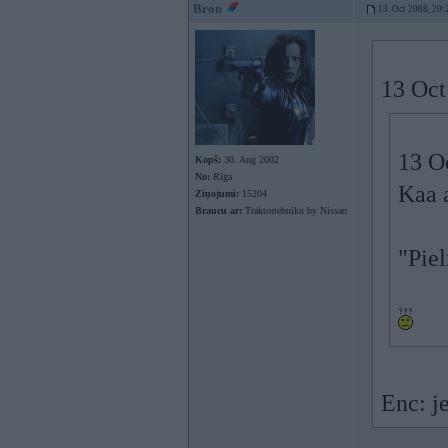
Bron
13. Oct 2008, 20:
13 Oct
13 Oc
Kopš:
30. Aug 2002
No:
Rīga
Kaa a
Ziņojumi:
15204
Braucu ar:
Traktortehniku by Nissan
"Pie
Enc: j