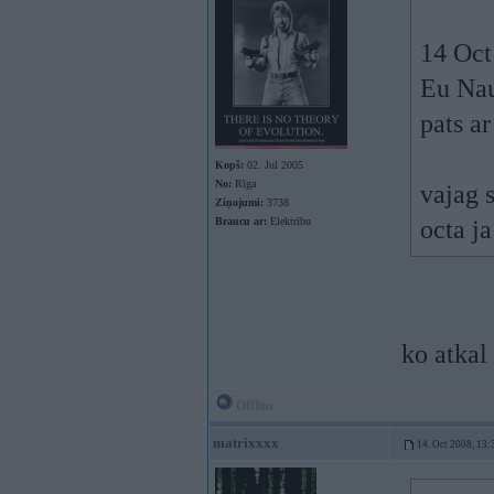
14 Oct
Eu Nau
pats a
Kopš:
02. Jul 2005
No:
Rīga
vajag 
Ziņojumi:
3738
Braucu ar:
Elektrību
octa j
ko atkal
Offline
matrixxxx
14. Oct 2008, 13: