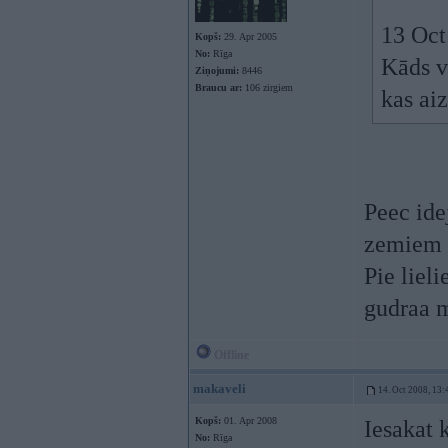
13 Oct 
Kopš:
29. Apr 2005
No:
Rīga
Kāds va
Ziņojumi:
8446
Braucu ar:
106 zirgiem
kas aiz
Peec ide
zemiem a
Pie liel
gudraa m
Offline
makaveli
14. Oct 2008, 13:
Kopš:
01. Apr 2008
Iesakat 
No:
Rīga