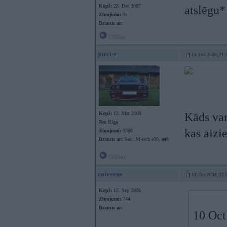
Kopš:
28. Dec 2007
atslēgu*
Ziņojumi:
34
Braucu ar:
Offline
jurci-s
13. Oct 2008, 21:
Kopš:
13. Mar 2008
Kāds var
No:
Rīga
kas aizie
Ziņojumi:
3386
Braucu ar:
3-er...M-tech e30, e46
Offline
raiveens
13. Oct 2008, 22:
Kopš:
15. Sep 2006
Ziņojumi:
744
Braucu ar:
10 Oct