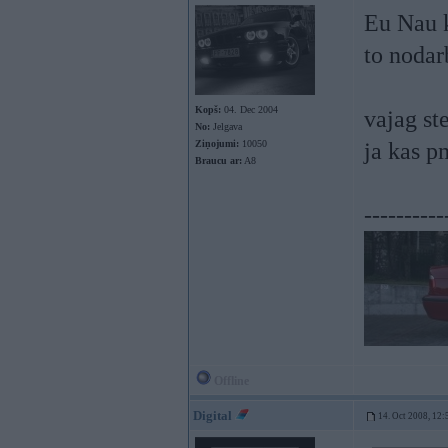
Eu Nau k
to nodar
Kopš:
04. Dec 2004
vajag st
No:
Jelgava
Ziņojumi:
10050
ja kas 
Braucu ar:
A8
----------
Offline
Digital
14. Oct 2008, 12: