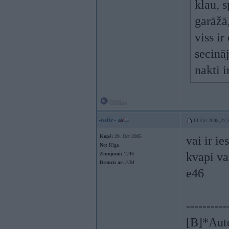
klau, 
garāžā
viss ir
secinā
nakti 
Offline
-osiic-
13. Oct 2008, 22:
Kopš:
29. Oct 2005
vai ir i
No:
Rīga
kvapi va
Ziņojumi:
1246
Braucu ar:
///M
e46
----------
[B]*Au