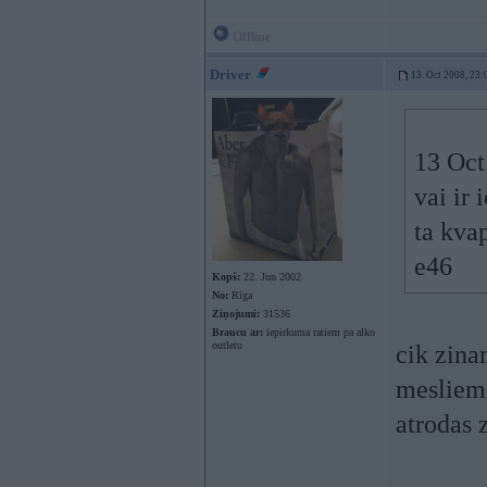
Offline
Driver
13. Oct 2008, 23:
13 Oct 
vai ir
ta kva
e46
Kopš:
22. Jun 2002
No:
Rīga
Ziņojumi:
31536
Braucu ar:
iepirkuma ratiem pa alko
outletu
cik zinam
mesliem
atrodas 