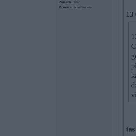
Ziņojumi:
1062
Braucu ar:
aizvērtām acīm
13 
1
C
g
p
k
d
v
tas