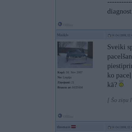
----------
diagnost
Offline
Maikls
14. Oct 2008, 12:
Sveiki s
pacelšan
piestipri
Kopš:
16. Nov 2007
ko paceļ
No:
Liepāja
Ziņojumi:
21
kā?
Braucu ar:
KEDĀM
[ Šo ziņu 
Offline
thomass
14. Oct 2008, 12: