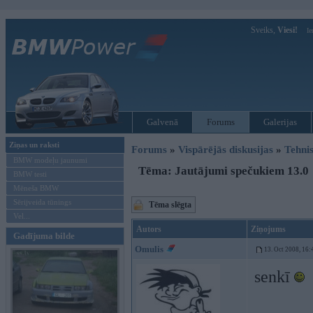
Sveiks,
Viesi!
Ie
Galvenā
Forums
Galerijas
Ziņas un raksti
Forums
»
Vispārējās diskusijas
»
Tehnis
BMW modeļu jaunumi
Tēma: Jautājumi spečukiem 13.0
BMW testi
Mēneša BMW
Sērijveida tūnings
Tēma slēgta
Vel...
Autors
Ziņojums
Gadījuma bilde
Omulis
13. Oct 2008, 16:
senkī