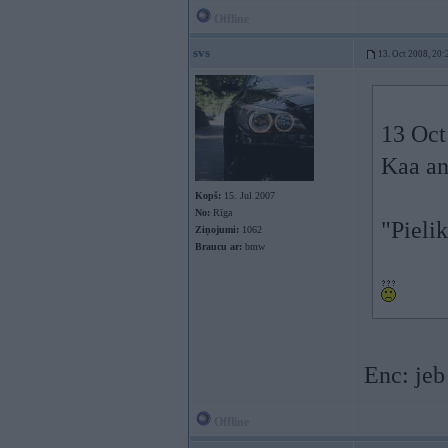
Offline
svs
13. Oct 2008, 20:
13 Oct
Kaa ang
Kopš:
15. Jul 2007
No:
Rīga
"Pieli
Ziņojumi:
1062
Braucu ar:
bmw
Enc: jeb
Offline