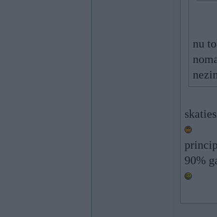
nu to
nomai
nezin
skatie
princip
90% ga