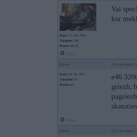
Vai spec
kur mekl
Kopš:
21. May 2002
Ziņojumi:
168
Braucu ar:
K2
Offline
Liicis
13. Oct 2008, 21:
Kopš:
28. Dec 2007
e46 320t
Ziņojumi:
34
griezh, b
Braucu ar:
pagriezh
skatotie
Offline
Liicis
13. Oct 2008, 21: