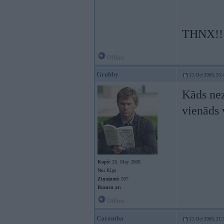
THNX!!
Offline
Grubby
13. Oct 2008, 20:
Kāds nez
vienāds 
Kopš:
26. May 2008
No:
Rīga
Ziņojumi:
597
Braucu ar:
Offline
Caramba
13. Oct 2008, 21: