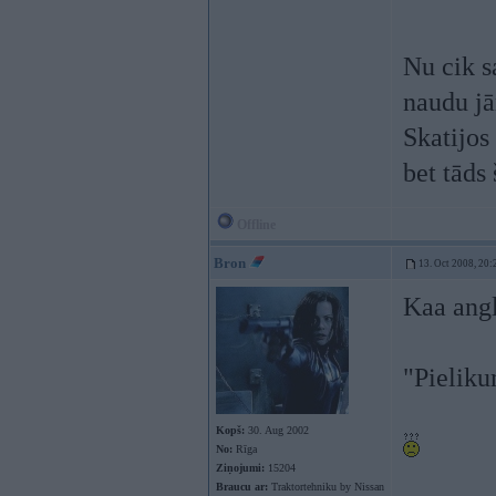
Nu cik s
naudu jā
Skatijos 
bet tāds
Offline
Bron
13. Oct 2008, 20:
Kaa angl
"Pieliku
Kopš:
30. Aug 2002
No:
Rīga
Ziņojumi:
15204
Braucu ar:
Traktortehniku by Nissan