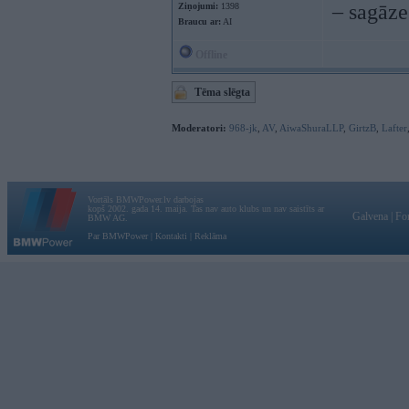
– sagāze
Ziņojumi:
1398
Braucu ar:
AI
Offline
Tēma slēgta
Moderatori:
968-jk
,
AV
,
AiwaShuraLLP
,
GirtzB
,
Lafter
Vortāls BMWPower.lv darbojas
kopš 2002. gada 14. maija. Tas nav auto klubs un nav saistīts ar
Galvena
|
Fo
BMW AG.
Par BMWPower
|
Kontakti
|
Reklāma