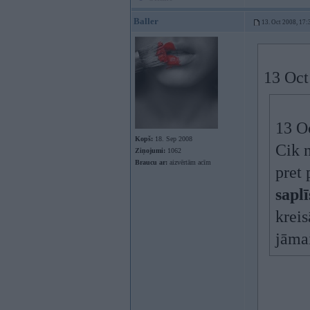
Baller
13. Oct 2008, 17:
13 Oct
13 Oc
Kopš:
18. Sep 2008
Cik n
Ziņojumi:
1062
Braucu ar:
aizvērtām acīm
pret 
saplī
kreis
jāmai