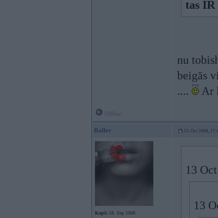
tas IR
nu tobis
beigās v
....
Ar 
Offline
Baller
13. Oct 2008, 17:
13 Oct
13 Oc
Kopš:
18. Sep 2008